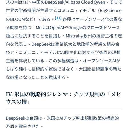
スのMistral、中国のDeepSeek/Alibaba Cloud Qwen、そして
世界の学術機関が主導するコミュニティモデル（BigScience
[11]
のBLOOMなど）である。
各極はオープンソース化の異な
る動機を持つ。MetaはOpenAIやGoogleのクローズドソース
独占に対抗することを目指し、Mistralは欧州の技術主権の志
向を代表し、DeepSeekは商業拡大と地政学的考慮を組み合
わせ、コミュニティモデルはAI民主化に対する学術界の理想
主義を体現している。この多極構造は、オープンソースAIが
もはや純粋に技術的な運動ではなく、大国間技術競争の新た
な戦場となったことを意味する。
IV. 米国の戦略的ジレンマ：チップ規制の「メビ
ウスの輪」
DeepSeekの台頭は、米国のAIチップ輸出規制政策の構造的
矛盾を露呈させた。