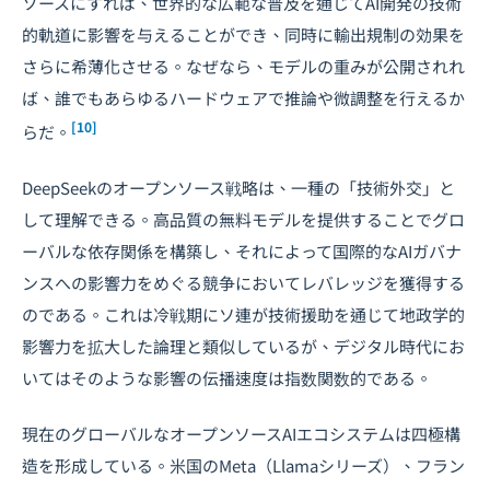
ソースにすれば、世界的な広範な普及を通じてAI開発の技術
的軌道に影響を与えることができ、同時に輸出規制の効果を
さらに希薄化させる。なぜなら、モデルの重みが公開されれ
ば、誰でもあらゆるハードウェアで推論や微調整を行えるか
[10]
らだ。
DeepSeekのオープンソース戦略は、一種の「技術外交」と
して理解できる。高品質の無料モデルを提供することでグロ
ーバルな依存関係を構築し、それによって国際的なAIガバナ
ンスへの影響力をめぐる競争においてレバレッジを獲得する
のである。これは冷戦期にソ連が技術援助を通じて地政学的
影響力を拡大した論理と類似しているが、デジタル時代にお
いてはそのような影響の伝播速度は指数関数的である。
現在のグローバルなオープンソースAIエコシステムは四極構
造を形成している。米国のMeta（Llamaシリーズ）、フラン