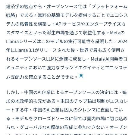
経済学の観点から、オープンソース化は「プラットフォーム
戦略」である。無料の基盤モデルを提供することでエコシス
テムの粘着性を構築し、APIサービスやエンタープライズカ
スタマイズといった派生市場を通じて収益化する。Metaの
Llamaシリーズはこのモデルの実行可能性を証明した。2024
年にLlama 3.1がリリースされた後、世界で最も広く使用さ
れるオープンソースLLMに急速に成長し、MetaはAI開発者コ
ミュニティにおいて強力なブランドエクイティとエコシステ
[9]
ム支配力を確立することができた。
しかし、中国のAI企業によるオープンソースの決定には、追
加の地政学的次元がある。米国のチップ輸出規制がエスカレ
ートする中、中国のAI企業は囚人のジレンマに直面してい
る。モデルをクローズドソースに保てば国内市場に閉じ込め
られ、グローバルなAI標準の形成に参加できない。オープン