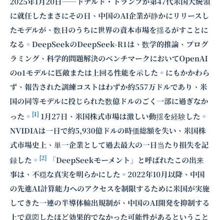
2025年1月20日――ドナルド・トランプが第47代米国大統領
に就任したまさにその日、中国のAI企業が静かにリリースし
たモデルが、数日のうちに世界の資本市場を揺るがすことに
なる。DeepSeekのDeepSeek-R1は、数学的推論、プログ
ラミング、科学的問題解決のベンチマークにおいてOpenAI
のo1モデルに匹敵または上回る性能を示した。にもかかわら
ず、報告された訓練コストはわずか約557万ドルであり、米
国の同等モデルに投じられた数億ドルのごく一部に過ぎなか
[1]
った。
1月27日、米国株式市場は激しい動揺を経験した。
NVIDIAは一日で約5,930億ドルの時価総額を失い、米国株
式市場史上、単一企業として過去最大の一日当たり損失を記
[2]
録した。
「DeepSeekモーメント」と呼ばれたこの出来
事は、不穏な真実を明らかにした。2022年10月以降、中国
の先進AI計算能力へのアクセスを制限するために米国が実施
してきた一連の
半導体輸出規制
が、中国のAI開発を抑制する
上で意図したほど効果的でなかった可能性があるということ