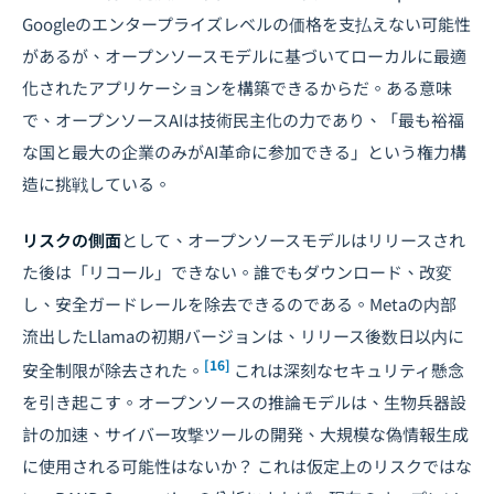
Googleのエンタープライズレベルの価格を支払えない可能性
があるが、オープンソースモデルに基づいてローカルに最適
化されたアプリケーションを構築できるからだ。ある意味
で、オープンソースAIは技術民主化の力であり、「最も裕福
な国と最大の企業のみがAI革命に参加できる」という権力構
造に挑戦している。
リスクの側面
として、オープンソースモデルはリリースされ
た後は「リコール」できない。誰でもダウンロード、改変
し、安全ガードレールを除去できるのである。Metaの内部
流出したLlamaの初期バージョンは、リリース後数日以内に
[16]
安全制限が除去された。
これは深刻なセキュリティ懸念
を引き起こす。オープンソースの推論モデルは、生物兵器設
計の加速、サイバー攻撃ツールの開発、大規模な偽情報生成
に使用される可能性はないか？ これは仮定上のリスクではな