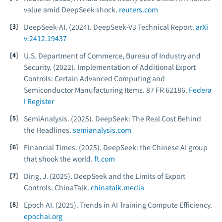
value amid DeepSeek shock.
reuters.com
DeepSeek-AI. (2024).
DeepSeek-V3 Technical Report.
arXi
v:2412.19437
U.S. Department of Commerce, Bureau of Industry and
Security. (2022).
Implementation of Additional Export
Controls: Certain Advanced Computing and
Semiconductor Manufacturing Items.
87 FR 62186.
Federa
l Register
SemiAnalysis. (2025).
DeepSeek: The Real Cost Behind
the Headlines.
semianalysis.com
Financial Times. (2025).
DeepSeek: the Chinese AI group
that shook the world.
ft.com
Ding, J. (2025).
DeepSeek and the Limits of Export
Controls.
ChinaTalk.
chinatalk.media
Epoch AI. (2025).
Trends in AI Training Compute Efficiency.
epochai.org