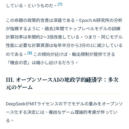
[7]
している、というものだ。
この命題の政策的含意は深遠である。Epoch AI研究所の分析
が指摘するように、過去2年間でトップレベルモデルの訓練
計算効率は年間約2〜3倍改善している。つまり、同じモデル
性能に必要な計算資源は毎年半分から3分の1に減少している
[8]
のである。
この傾向が続けば、輸出規制が提供できる
「機会の窓」は縮小し続けるだろう。
III. オープンソースAIの地政学的経済学：多次
元のゲーム
DeepSeekがMITライセンスの下でモデルの重みをオープンソ
ース化する決定には、複雑な
ゲーム理論的考慮
が伴ってい
る。