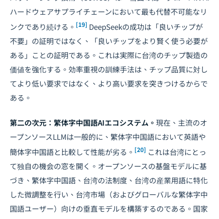
ハードウェアサプライチェーンにおいて最も代替不可能なリ
[19]
ンクであり続ける。
DeepSeekの成功は「良いチップが
不要」の証明ではなく、「良いチップをより賢く使う必要が
ある」ことの証明である。これは実際に台湾のチップ製造の
価値を強化する。効率重視の訓練手法は、チップ品質に対し
てより低い要求ではなく、より高い要求を突きつけるからで
ある。
第二の次元：繁体字中国語AIエコシステム。
現在、主流のオ
ープンソースLLMは一般的に、繁体字中国語において英語や
[20]
簡体字中国語と比較して性能が劣る。
これは台湾にとっ
て独自の機会の窓を開く。オープンソースの基盤モデルに基
づき、繁体字中国語、台湾の法制度、台湾の産業用語に特化
した微調整を行い、台湾市場（およびグローバルな繁体字中
国語ユーザー）向けの垂直モデルを構築するのである。国家