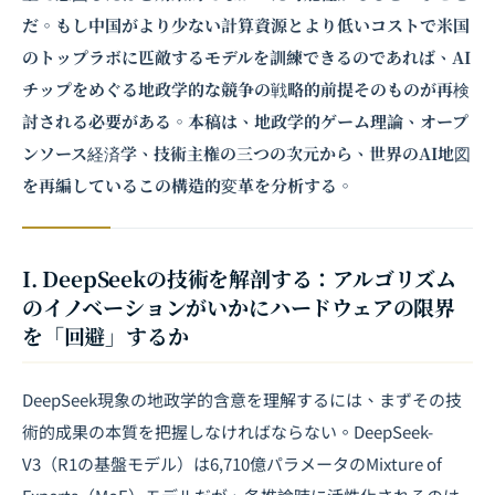
だ。もし中国がより少ない計算資源とより低いコストで米国
のトップラボに匹敵するモデルを訓練できるのであれば、AI
チップをめぐる地政学的な競争の戦略的前提そのものが再検
討される必要がある。本稿は、地政学的ゲーム理論、オープ
ンソース経済学、技術主権の三つの次元から、世界のAI地図
を再編しているこの構造的変革を分析する。
I. DeepSeekの技術を解剖する：アルゴリズム
のイノベーションがいかにハードウェアの限界
を「回避」するか
DeepSeek現象の地政学的含意を理解するには、まずその技
術的成果の本質を把握しなければならない。DeepSeek-
V3（R1の基盤モデル）は6,710億パラメータのMixture of