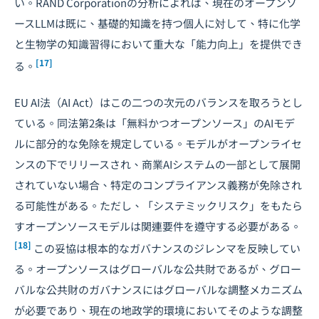
い。RAND Corporationの分析によれば、現在のオープンソ
ースLLMは既に、基礎的知識を持つ個人に対して、特に化学
と生物学の知識習得において重大な「能力向上」を提供でき
[17]
る。
EU AI法（AI Act）はこの二つの次元のバランスを取ろうとし
ている。同法第2条は「無料かつオープンソース」のAIモデ
ルに部分的な免除を規定している。モデルがオープンライセ
ンスの下でリリースされ、商業AIシステムの一部として展開
されていない場合、特定のコンプライアンス義務が免除され
る可能性がある。ただし、「システミックリスク」をもたら
すオープンソースモデルは関連要件を遵守する必要がある。
[18]
この妥協は根本的なガバナンスのジレンマを反映してい
る。オープンソースはグローバルな公共財であるが、グロー
バルな公共財のガバナンスにはグローバルな調整メカニズム
が必要であり、現在の地政学的環境においてそのような調整