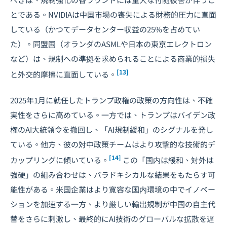
とである。NVIDIAは中国市場の喪失による財務的圧力に直面
している（かつてデータセンター収益の25%を占めてい
た）。同盟国（オランダのASMLや日本の東京エレクトロン
など）は、規制への準拠を求められることによる商業的損失
[13]
と外交的摩擦に直面している。
2025年1月に就任したトランプ政権の政策の方向性は、不確
実性をさらに高めている。一方では、トランプはバイデン政
権のAI大統領令を撤回し、「AI規制緩和」のシグナルを発し
ている。他方、彼の対中政策チームはより攻撃的な技術的デ
[14]
カップリングに傾いている。
この「国内は緩和、対外は
強硬」の組み合わせは、パラドキシカルな結果をもたらす可
能性がある。米国企業はより寛容な国内環境の中でイノベー
ションを加速する一方、より厳しい輸出規制が中国の自主代
替をさらに刺激し、最終的にAI技術のグローバルな拡散を遅