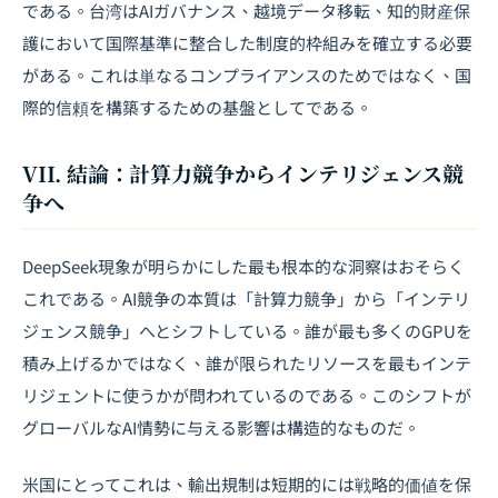
である。台湾は
AIガバナンス
、
越境データ移転
、知的財産保
護において国際基準に整合した制度的枠組みを確立する必要
がある。これは単なるコンプライアンスのためではなく、国
際的信頼を構築するための基盤としてである。
VII. 結論：計算力競争からインテリジェンス競
争へ
DeepSeek現象が明らかにした最も根本的な洞察はおそらく
これである。AI競争の本質は「計算力競争」から「インテリ
ジェンス競争」へとシフトしている。誰が最も多くのGPUを
積み上げるかではなく、誰が限られたリソースを最もインテ
リジェントに使うかが問われているのである。このシフトが
グローバルなAI情勢に与える影響は構造的なものだ。
米国にとってこれは、輸出規制は短期的には戦略的価値を保