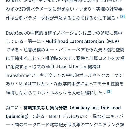
Experts（MoE）モデルだが、各推論時に活性化されるのは
わずか370億パラメータに過ぎない。つまり、実際の計算要
[3]
件は公称パラメータ数が示唆するものをはるかに下回る。
DeepSeekの中核的技術イノベーションは三つの領域に集中
している。第一に、
Multi-head Latent Attention（MLA）
である。注意機構のキー・バリューペアを低次元の潜在空間
に圧縮することで、推論時のメモリ要件と計算コストを大幅
に削減する。従来のMulti-Head Attention機構は
Transformerアーキテクチャの中核的ボトルネックの一つで
あり、MLAはエレガントな数学的手法によってモデル性能を
[3]
維持しながらこのボトルネックを大幅に緩和した。
第二に、
補助損失なし負荷分散（Auxiliary-loss-free Load
Balancing）
である。MoEモデルにおいて、異なるエキスパ
ート間のワークロード均等配分は長年のエンジニアリング課