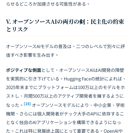
らせるどころか加速させる可能性がある。
V. オープンソースAIの両刃の剣：民主化の約束
とリスク
オープンソースAIモデルの普及は、二つのレベルで別々に評
価すべき影響を生み出す。
ポジティブな側面
として、オープンソースAIはAI開発の障壁
を実質的に引き下げている。Hugging Faceの統計によれば、
2025年末までにプラットフォームは100万以上のモデルをホ
ストし、月間500万以上のアクティブ開発者を擁するように
[15]
なった。
オープンソースモデルにより、中小企業、学術
機関、さらには個人開発者がテック大手のAPIに依存するこ
となく独自のAIアプリケーションを構築できるようになっ
た。これは特に発展途上国にとって重要である。OpenAIや