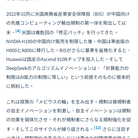
2022年10月に米国商務省産業安全保障局（BIS）が中国向け
の先進コンピューティング輸出規制の第一弾を発出して以
[4]
来、
米国は複数回の「修正パッチ」を行ってきた。
NVIDIA H100の中国向け販売を制限した後、中国は準拠版の
H800とA800に移行した。BISがさらに基準を厳格化すると、
Huaweiは国産のAscend 910Bチップを投入した。そして
DeepSeekのアルゴリズムイノベーションは、「計算能力の
制限はAI能力の制限に等しい」という前提そのものに根本的
に挑戦した。
これは政策の「メビウスの輪」を生み出す。規制は被規制者
の自主イノベーションを刺激し、自主イノベーションは規制
の効果を弱体化させ、それが規制者にさらなる規制強化を促
[12]
す。そしてこのサイクルが繰り返される。
さらに注目す
べきは、規制強化の各ラウンドには重大な付随被害が伴うこ