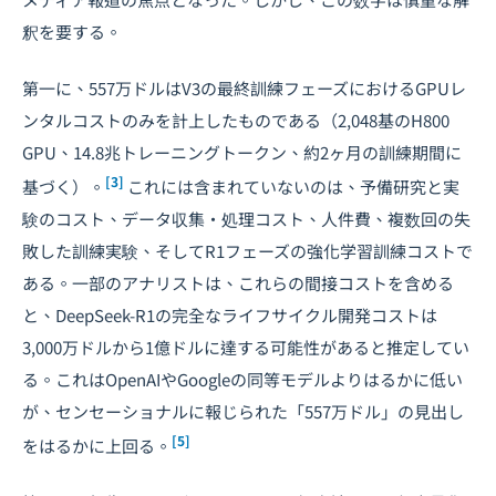
釈を要する。
第一に、557万ドルはV3の最終訓練フェーズにおけるGPUレ
ンタルコストのみを計上したものである（2,048基のH800
GPU、14.8兆トレーニングトークン、約2ヶ月の訓練期間に
[3]
基づく）。
これには含まれていないのは、予備研究と実
験のコスト、データ収集・処理コスト、人件費、複数回の失
敗した訓練実験、そしてR1フェーズの強化学習訓練コストで
ある。一部のアナリストは、これらの間接コストを含める
と、DeepSeek-R1の完全なライフサイクル開発コストは
3,000万ドルから1億ドルに達する可能性があると推定してい
る。これはOpenAIやGoogleの同等モデルよりはるかに低い
が、センセーショナルに報じられた「557万ドル」の見出し
[5]
をはるかに上回る。