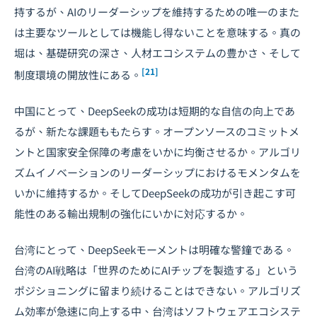
持するが、AIのリーダーシップを維持するための唯一のまた
は主要なツールとしては機能し得ないことを意味する。真の
堀は、基礎研究の深さ、人材エコシステムの豊かさ、そして
[21]
制度環境の開放性にある。
中国にとって、DeepSeekの成功は短期的な自信の向上であ
るが、新たな課題ももたらす。オープンソースのコミットメ
ントと国家安全保障の考慮をいかに均衡させるか。アルゴリ
ズムイノベーションのリーダーシップにおけるモメンタムを
いかに維持するか。そしてDeepSeekの成功が引き起こす可
能性のある輸出規制の強化にいかに対応するか。
台湾にとって、DeepSeekモーメントは明確な警鐘である。
台湾のAI戦略
は「世界のためにAIチップを製造する」という
ポジショニングに留まり続けることはできない。アルゴリズ
ム効率が急速に向上する中、台湾はソフトウェアエコシステ