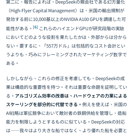
第二に、報告によれば、DeepSeekの親会社である幻方量化
（High-Flyer Capital Management）は、米国の輸出規制が
発効する前に10,000基以上のNVIDIA A100 GPUを調達した可
[6]
能性がある。
これらのハイエンドGPUが研究段階の実験
においてどのような役割を果たしたかは、外部からは分から
ない。要するに、「557万ドル」は包括的なコスト会計とい
うよりも、巧みにフレーミングされたマーケティング数字で
ある。
しかしながら、これらの修正を考慮しても、DeepSeekの成
果は構造的な重要性を持つ。それは重要な命題を証明してい
る。
アルゴリズム効率の改善は、ハードウェアの力業による
スケーリングを部分的に代替できる。
例えを使えば、米国の
AI戦略は軍拡競争において敵対者の鉄鋼供給を管理し、造船
能力を制限しようとするものに似ている。DeepSeekの対応
は――我々はより大きな船ではなく、より優れた船を必要と