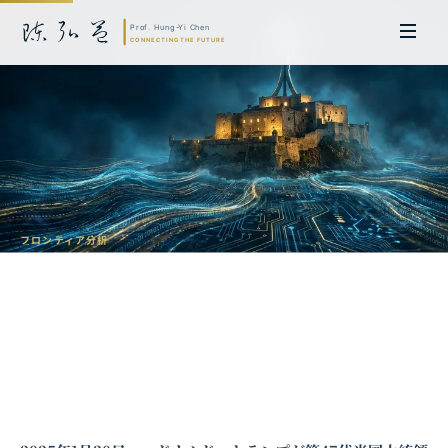
フロンティア分析
DeepSeek現象とオープンソースAIの地
政学：技術民主化か戦略的ツールか？
陳弘益 教授｜名古屋大学法学博士。英国ケンブリッジ大学研究員兼アジア
太平洋地域代表、浙江大学国際連合商学院MBA主任兼エグゼクティブ教育
主任を歴任し、世界銀行、国連等の国際機関の越境政策研究を主導。現在、
超智コンサルティング（Meta Intelligence）を率い、ビジネスの専門知識
と先端技術を融合し、AIおよび
量子コンピューティング
等の分野におけるソ
フトウェア開発および戦略策定サービスを提供。