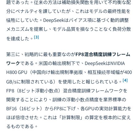
題であった。従来の方法は補助損失関数を用いて不均衡な配
分にペナルティを課していたが、これはモデルの最終性能を
犠牲にしていた。DeepSeekはバイアス項に基づく動的調整
メカニズムを提案し、モデル品質を損なうことなく負荷分散
[3]
を達成した。
第三に、戦略的に最も重要なのが
FP8混合精度訓練フレーム
ワーク
である。米国の輸出規制下で、DeepSeekはNVIDIA
H800 GPU（中国向け輸出規制準拠版、相互接続帯域幅が400
[4]
GB/sに制限されている）を使用したと報じられている。
FP8（8ビット浮動小数点）混合精度訓練フレームワークを
開発することにより、訓練の浮動小数点精度を業界標準の
BF16（16ビット）からFP8に下げ、各GPUの実効計算能力を
ほぼ倍増させた。これは「計算制限」の算定を根本的に変え
るものである。