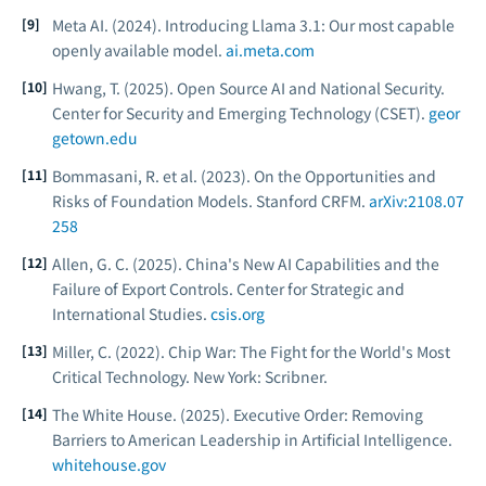
Meta AI. (2024).
Introducing Llama 3.1: Our most capable
openly available model.
ai.meta.com
Hwang, T. (2025).
Open Source AI and National Security.
Center for Security and Emerging Technology (CSET).
geor
getown.edu
Bommasani, R. et al. (2023).
On the Opportunities and
Risks of Foundation Models.
Stanford CRFM.
arXiv:2108.07
258
Allen, G. C. (2025).
China's New AI Capabilities and the
Failure of Export Controls.
Center for Strategic and
International Studies.
csis.org
Miller, C. (2022).
Chip War: The Fight for the World's Most
Critical Technology.
New York: Scribner.
The White House. (2025).
Executive Order: Removing
Barriers to American Leadership in Artificial Intelligence.
whitehouse.gov