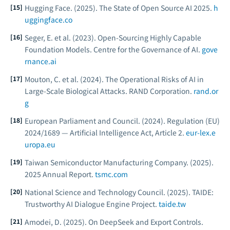
Hugging Face. (2025).
The State of Open Source AI 2025.
h
uggingface.co
Seger, E. et al. (2023).
Open-Sourcing Highly Capable
Foundation Models.
Centre for the Governance of AI.
gove
rnance.ai
Mouton, C. et al. (2024).
The Operational Risks of AI in
Large-Scale Biological Attacks.
RAND Corporation.
rand.or
g
European Parliament and Council. (2024).
Regulation (EU)
2024/1689 — Artificial Intelligence Act, Article 2.
eur-lex.e
uropa.eu
Taiwan Semiconductor Manufacturing Company. (2025).
2025 Annual Report.
tsmc.com
National Science and Technology Council. (2025).
TAIDE:
Trustworthy AI Dialogue Engine Project.
taide.tw
Amodei, D. (2025).
On DeepSeek and Export Controls.