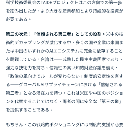
科学技術委員会のTAIDEプロジェクトはこの方向での第一歩
を踏み出したが、より大きな産業参加とより持続的な投資が
必要である。
第三の次元：「信頼される第三者」としての役割。
米中の技
術的デカップリングが激化する中、多くの国や企業は米国ま
たは中国のいずれかのAIエコシステムに完全に依存すること
を躊躇している。台湾は――成熟した民主主義国家であり、
強力な技術力を持ち、信頼性の高い知的財産保護を備え、
「政治の風向きでルールが変わらない」制度的安定性を有す
る――グローバルAIサプライチェーンにおける「信頼される
第三者」となる潜在力を持つ。これは米国や中国のポジショ
ンを代替することではなく、両者の間に安全な「第三の道」
を提供することである。
もちろん、この戦略的ポジショニングには制度的支援が必要