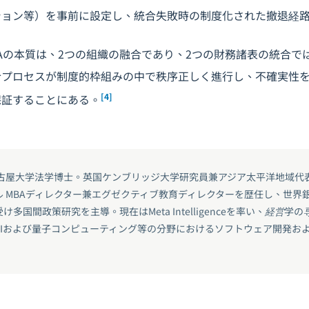
ション等）を事前に設定し、統合失敗時の制度化された撤退経
Aの本質は、2つの組織の融合であり、2つの財務諸表の統合で
合プロセスが制度的枠組みの中で秩序正しく進行し、不確実性
[4]
保証することにある。
名古屋大学法学博士。英国ケンブリッジ大学研究員兼アジア太平洋地域代
ル MBAディレクター兼エグゼクティブ教育ディレクターを歴任し、世界
多国間政策研究を主導。現在はMeta Intelligenceを率い、経営学
AIおよび量子コンピューティング等の分野におけるソフトウェア開発お