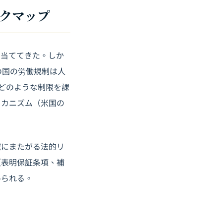
スクマップ
を当ててきた。しか
の国の労働規制は人
にどのような制限を課
メカニズム（米国の
域にまたがる法的リ
（表明保証条項、補
められる。