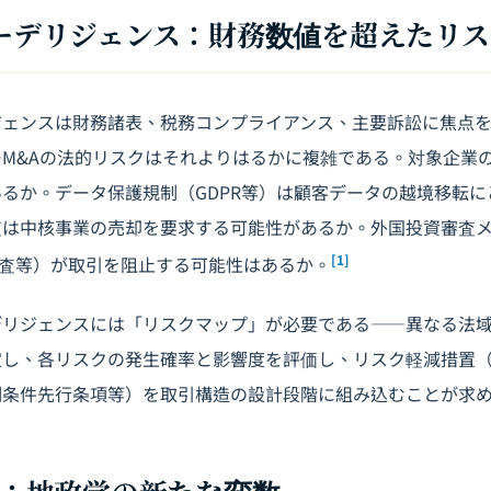
デューデリジェンス：財務数値を超えたリ
ジェンスは財務諸表、税務コンプライアンス、主要訴訟に焦点
M&Aの法的リスクはそれよりはるかに複雑である。対象企業
るか。データ保護規制（GDPR等）は顧客データの越境移転
査は中核事業の売却を要求する可能性があるか。外国投資審査
[1]
DI審査等）が取引を阻止する可能性はあるか。
デリジェンスには「リスクマップ」が必要である――異なる法
定し、各リスクの発生確率と影響度を評価し、リスク軽減措置
制条件先行条項等）を取引構造の設計段階に組み込むことが求