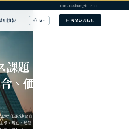
contact@hungyichen.com
採用情報
お問い合わせ
JA
ス課題：
統合、価
浙江大学国際連合商学院
を主導。現在、超智コン