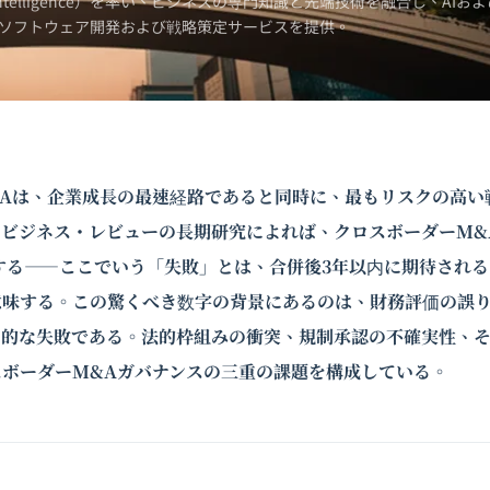
Intelligence）を率い、ビジネスの専門知識と先端技術を融合し、AIおよ
ソフトウェア開発および戦略策定サービスを提供。
&Aは、企業成長の最速経路であると同時に、最もリスクの高い
・ビジネス・レビューの長期研究によれば、クロスボーダーM&
達する――ここでいう「失敗」とは、合併後3年以内に期待され
意味する。この驚くべき数字の背景にあるのは、財務評価の誤
ム的な失敗である。法的枠組みの衝突、規制承認の不確実性、
ボーダーM&Aガバナンスの三重の課題を構成している。