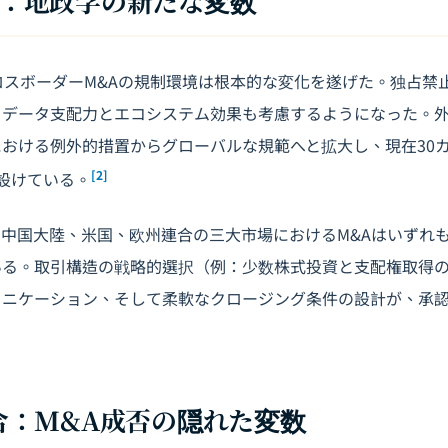
承認：地政学の新たな変数
ロスボーダーM&Aの規制環境は根本的な変化を遂げた。独占禁
、データ支配力とエコシステム効果も考慮するようになった。
おける例外的措置からグローバルな規範へと拡大し、現在30
[2]
を設けている。
中国大陸、米国、欧州連合の三大市場におけるM&Aはいずれ
いる。取引構造の戦略的選択（例：少数株式投資と支配権取得
ュニケーション、そして柔軟なクロージング条件の設計が、承
化統合：M&A成否の隠れた変数