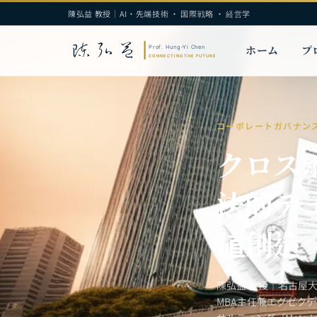
陳弘益 教授｜AI・先端技術 · 国際戦略 · 経営学
ホーム
プ
コーポレートガバナン
クロス
法的デ
値創造
陳弘益 教授｜名古屋
MBA主任兼エグゼク