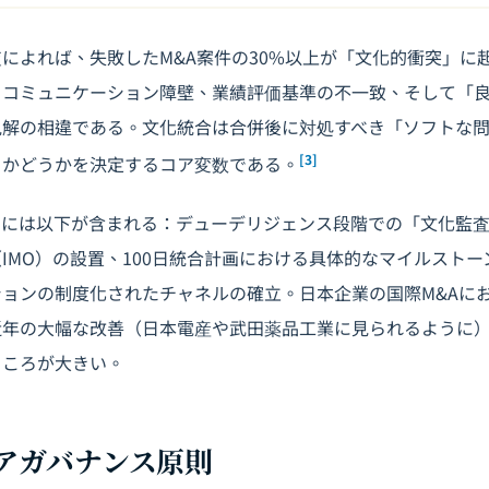
によれば、失敗したM&A案件の30%以上が「文化的衝突」に
、コミュニケーション障壁、業績評価基準の不一致、そして「
見解の相違である。文化統合は合併後に対処すべき「ソフトな
[3]
るかどうかを決定するコア変数である。
スには以下が含まれる：デューデリジェンス段階での「文化監
IMO）の設置、100日統合計画における具体的なマイルスト
ョンの制度化されたチャネルの確立。日本企業の国際M&Aに
近年の大幅な改善（日本電産や武田薬品工業に見られるように
ところが大きい。
のコアガバナンス原則