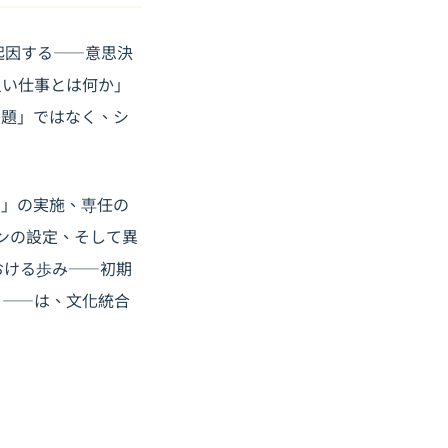
起因する――意思決
良い仕事とは何か」
問題」ではなく、シ
査」の実施、専任の
ーンの設定、そして異
おける歩み――初期
）――は、文化統合