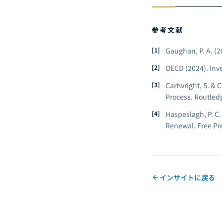
参考文献
Gaughan, P. A. (2
OECD (2024).
Inv
Cartwright, S. & C
Process.
Routled
Haspeslagh, P. C.
Renewal.
Free Pr
インサイトに戻る