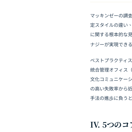
マッキンゼーの調査
定スタイルの違い
に関する根本的な
ナジーが実現でき
ベストプラクティ
統合管理オフィス（
文化コミュニケーシ
の高い失敗率から
手法の進歩に負う
IV. 5つ