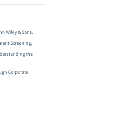
hn Wiley & Sons.
tment Screening.
nderstanding the
ough Corporate