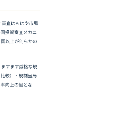
止審査はもはや市場
外国投資審査メカニ
カ国以上が何らかの
もますます厳格な規
の比較）、規制当局
認率向上の鍵とな