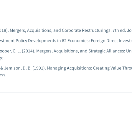
018).
Mergers, Acquisitions, and Corporate Restructurings.
7th ed. Jo
estment Policy Developments in 62 Economies: Foreign Direct Inves
ooper, C. L. (2014).
Mergers, Acquisitions, and Strategic Alliances: U
ge.
 & Jemison, D. B. (1991).
Managing Acquisitions: Creating Value Thr
ess.