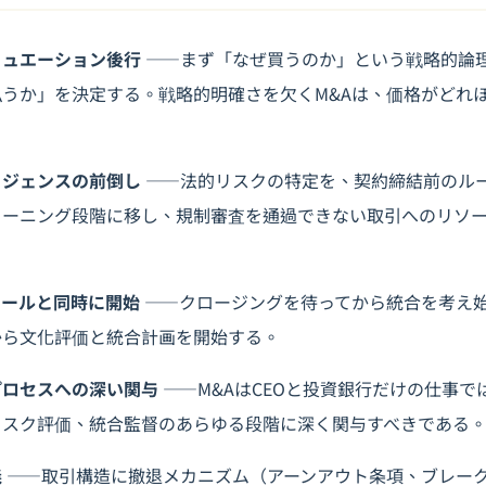
リュエーション後行
――まず「なぜ買うのか」という戦略的論
うか」を決定する。戦略的明確さを欠くM&Aは、価格がどれ
リジェンスの前倒し
――法的リスクの特定を、契約締結前のル
リーニング段階に移し、規制審査を通過できない取引へのリソ
ィールと同時に開始
――クロージングを待ってから統合を考え
から文化評価と統合計画を開始する。
プロセスへの深い関与
――M&AはCEOと投資銀行だけの仕事で
リスク評価、統合監督のあらゆる段階に深く関与すべきである
義
――取引構造に撤退メカニズム（アーンアウト条項、ブレー