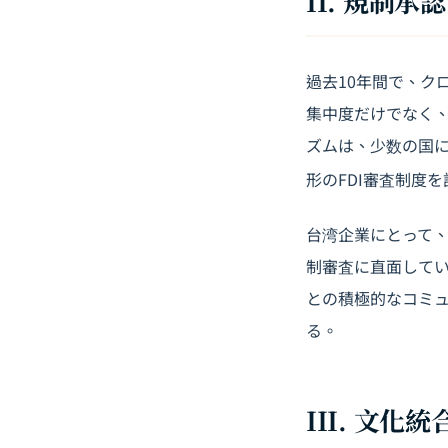
II. 規制
過去10年間で、ク
集中度だけでなく
ズムは、少数の国に
形のFDI審査制度
台湾企業にとって、
制審査に直面して
との積極的なコミ
る。
III. 文