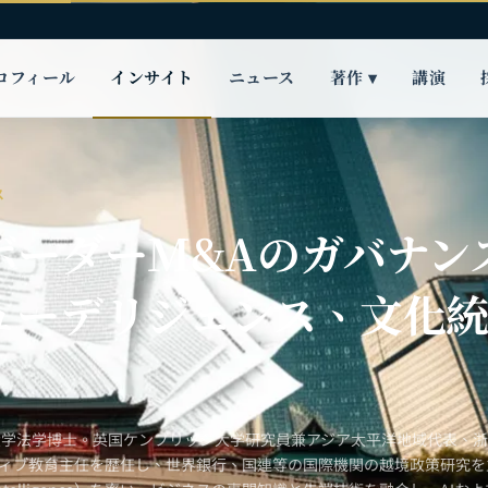
ロフィール
インサイト
ニュース
著作 ▾
講演
ス
ボーダーM&Aのガバナン
ューデリジェンス、文化
大学法学博士。英国ケンブリッジ大学研究員兼アジア太平洋地域代表、
ティブ教育主任を歴任し、世界銀行、国連等の国際機関の越境政策研究