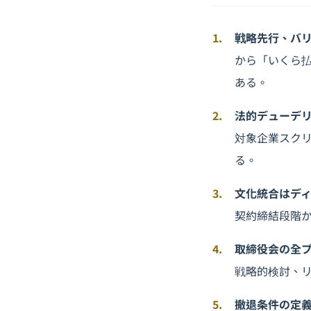
戦略先行、バ
から「いくら払
ある。
法的デューデ
対象企業スク
る。
文化統合はデ
契約締結段階
取締役会の全
戦略的検討、
撤退条件の定