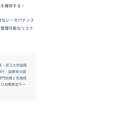
路を確保する。
はない。ガバナンス
を管理可能なリスク
表、浙江大学国際
銀行、国連等の国
の専門知識と先端技
よび戦略策定サー