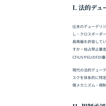
I. 法的
従来のデューデリ
し、クロスボーダー
員再編を許容してい
すか。独占禁止審
CFIUSやEUのF
現代の法的デュー
スクを体系的に特
償メカニズム、規