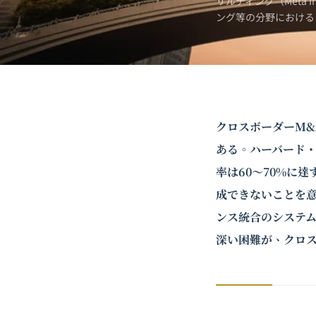
サルティング（Meta 
ング
等の分野における
クロスボーダーM
ある。ハーバード
率は60〜70%に
成できないことを
ンス統合のシステ
深い困難が、クロス