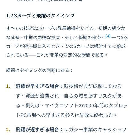
1.2 Sカーブと飛躍のタイミング
すべての技術はSカーブの発展軌道をたどる：初期の緩やか
[4]
な成長、中期の急速な拡大、そして後期の停滞。
一つのS
カーブが停滞期に入るとき、次のSカーブは通常すでに醸成
されている——これが変革の決定的な瞬間である。
課題はタイミングの判断にある：
飛躍が早すぎる場合
：新技術がまだ成熟しておら
ず、資源が浪費され、自らの城を壊すリスクがあ
る。例えば、マイクロソフトの2000年代のタブレッ
トPC市場への早すぎる参入は失敗に終わった。
飛躍が遅すぎる場合
：レガシー事業のキャッシュフ