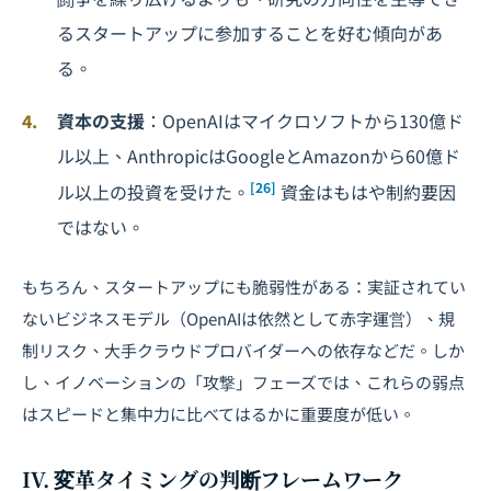
るスタートアップに参加することを好む傾向があ
る。
資本の支援
：OpenAIはマイクロソフトから130億ド
ル以上、AnthropicはGoogleとAmazonから60億ド
[26]
ル以上の投資を受けた。
資金はもはや制約要因
ではない。
もちろん、スタートアップにも脆弱性がある：実証されてい
ないビジネスモデル（OpenAIは依然として赤字運営）、規
制リスク、大手クラウドプロバイダーへの依存などだ。しか
し、イノベーションの「攻撃」フェーズでは、これらの弱点
はスピードと集中力に比べてはるかに重要度が低い。
IV. 変革タイミングの判断フレームワーク