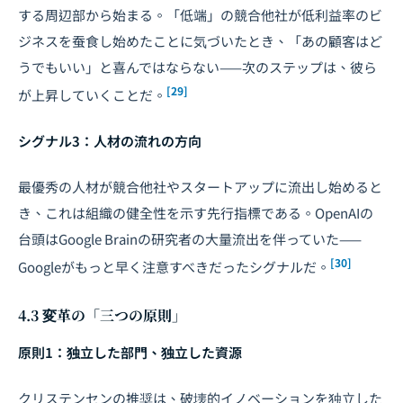
する周辺部から始まる。「低端」の競合他社が低利益率のビ
ジネスを蚕食し始めたことに気づいたとき、「あの顧客はど
うでもいい」と喜んではならない——次のステップは、彼ら
[29]
が上昇していくことだ。
シグナル3：人材の流れの方向
最優秀の人材が競合他社やスタートアップに流出し始めると
き、これは組織の健全性を示す先行指標である。OpenAIの
台頭はGoogle Brainの研究者の大量流出を伴っていた——
[30]
Googleがもっと早く注意すべきだったシグナルだ。
4.3 変革の「三つの原則」
原則1：独立した部門、独立した資源
クリステンセンの推奨は、破壊的イノベーションを独立した