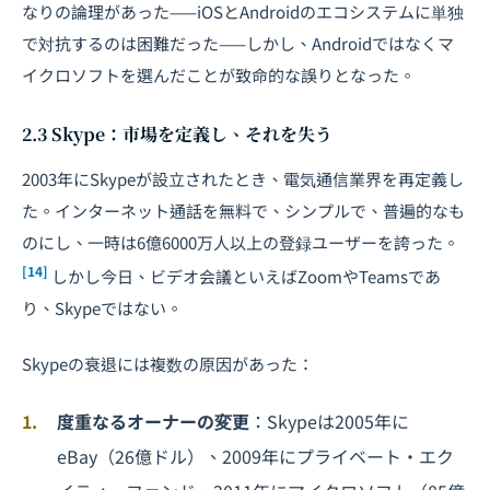
なりの論理があった——iOSとAndroidのエコシステムに単独
で対抗するのは困難だった——しかし、Androidではなくマ
イクロソフトを選んだことが致命的な誤りとなった。
2.3 Skype：市場を定義し、それを失う
2003年にSkypeが設立されたとき、電気通信業界を再定義し
た。インターネット通話を無料で、シンプルで、普遍的なも
のにし、一時は6億6000万人以上の登録ユーザーを誇った。
[14]
しかし今日、ビデオ会議といえばZoomやTeamsであ
り、Skypeではない。
Skypeの衰退には複数の原因があった：
度重なるオーナーの変更
：Skypeは2005年に
eBay（26億ドル）、2009年にプライベート・エク