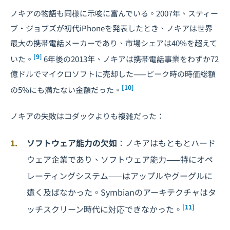
ノキアの物語も同様に示唆に富んでいる。2007年、スティー
ブ・ジョブズが初代iPhoneを発表したとき、ノキアは世界
最大の携帯電話メーカーであり、市場シェアは40%を超えて
[9]
いた。
6年後の2013年、ノキアは携帯電話事業をわずか72
億ドルでマイクロソフトに売却した——ピーク時の時価総額
[10]
の5%にも満たない金額だった。
ノキアの失敗はコダックよりも複雑だった：
ソフトウェア能力の欠如
：ノキアはもともとハード
ウェア企業であり、ソフトウェア能力——特にオペ
レーティングシステム——はアップルやグーグルに
遠く及ばなかった。Symbianのアーキテクチャはタ
[11]
ッチスクリーン時代に対応できなかった。