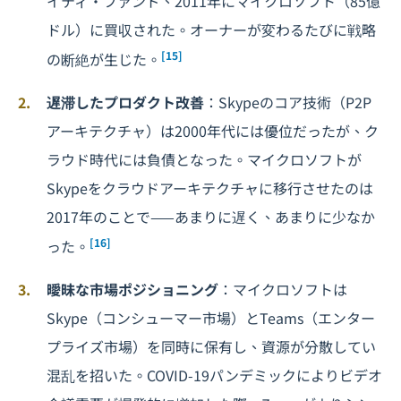
イティ・ファンド、2011年にマイクロソフト（85億
ドル）に買収された。オーナーが変わるたびに戦略
[15]
の断絶が生じた。
遅滞したプロダクト改善
：Skypeのコア技術（P2P
アーキテクチャ）は2000年代には優位だったが、ク
ラウド時代には負債となった。マイクロソフトが
Skypeをクラウドアーキテクチャに移行させたのは
2017年のことで——あまりに遅く、あまりに少なか
[16]
った。
曖昧な市場ポジショニング
：マイクロソフトは
Skype（コンシューマー市場）とTeams（エンター
プライズ市場）を同時に保有し、資源が分散してい
混乱を招いた。COVID-19パンデミックによりビデオ