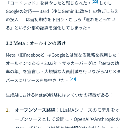
[22]
「コードレッド」を発令したと報じられた。
しかし
Googleの対応——Bard（後にGeminiに改名）の急ごしらえ
の投入——は当初期待を下回り、むしろ「遅れをとってい
る」という外部の認識を強化してしまった。
3.2 Meta：オールインの賭け
Meta（旧Facebook）はGoogleとは異なる戦略を採用した：
オールインである。2023年、ザッカーバーグは「Metaの効
率の年」を宣言し、大規模な人員削減を行いながらAIと
メタ
[23]
バース
にリソースを集中させた。
生成AIにおけるMetaの戦略にはいくつかの特徴がある：
オープンソース路線
：LLaMAシリーズのモデルをオ
ープンソースとして公開し、OpenAIやAnthropicの
クローズドソース戦略とは対照的な方針をとった。