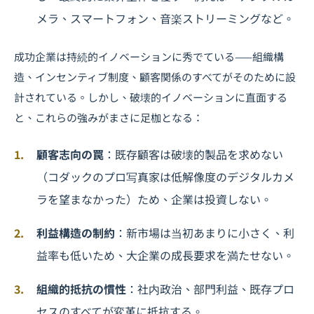
メラ、スマートフォン、音楽ストリーミングなど。
成功企業は持続的イノベーションに秀でている——組織構
造、インセンティブ制度、顧客関係のすべてがそのために設
計されている。しかし、破壊的イノベーションに直面する
と、これらの強みがまさに足枷となる：
顧客志向の罠
：既存顧客は破壊的製品を求めない
（コダックのプロ写真家は低解像度のデジタルカメ
ラを望まなかった）ため、企業は投資しない。
利益構造の制約
：新市場は当初あまりに小さく、利
益率も低いため、大企業の成長要求を満たせない。
組織的抵抗の慣性
：社内政治、部門利益、既存プロ
セスのすべてが変革に抵抗する。