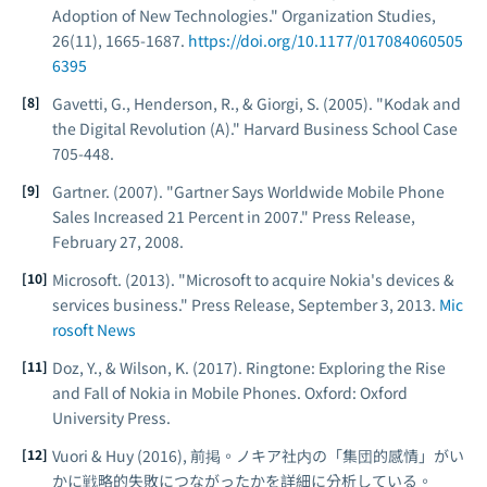
Adoption of New Technologies."
Organization Studies
,
26(11), 1665-1687.
https://doi.org/10.1177/017084060505
6395
Gavetti, G., Henderson, R., & Giorgi, S. (2005). "Kodak and
the Digital Revolution (A)."
Harvard Business School Case
705-448
.
Gartner. (2007). "Gartner Says Worldwide Mobile Phone
Sales Increased 21 Percent in 2007." Press Release,
February 27, 2008.
Microsoft. (2013). "Microsoft to acquire Nokia's devices &
services business." Press Release, September 3, 2013.
Mic
rosoft News
Doz, Y., & Wilson, K. (2017).
Ringtone: Exploring the Rise
and Fall of Nokia in Mobile Phones
. Oxford: Oxford
University Press.
Vuori & Huy (2016), 前掲。ノキア社内の「集団的感情」がい
かに戦略的失敗につながったかを詳細に分析している。