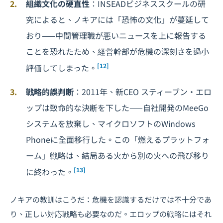
組織文化の硬直性
：INSEADビジネススクールの研
究によると、ノキアには「恐怖の文化」が蔓延して
おり——中間管理職が悪いニュースを上に報告する
ことを恐れたため、経営幹部が危機の深刻さを過小
[12]
評価してしまった。
戦略的誤判断
：2011年、新CEO スティーブン・エロ
ップは致命的な決断を下した——自社開発のMeeGo
システムを放棄し、マイクロソフトのWindows
Phoneに全面移行した。この「燃えるプラットフォ
ーム」戦略は、結局ある火から別の火への飛び移り
[13]
に終わった。
ノキアの教訓はこうだ：危機を認識するだけでは不十分であ
り、正しい対応戦略も必要なのだ。エロップの戦略にはそれ