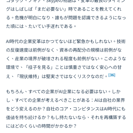
コダック、ノキア、Skypeの物語は、変革の最良のタイミン
グはしばしば「まだ必要ない」時であることを教えてくれ
る。危機が明白になり、誰もが問題を認識できるようになっ
た頃には、たいてい手遅れである。
AI時代の企業変革はかつてないほど緊急かもしれない。技術
の反復速度は前例がなく、資本の再配分の規模は前例がな
く、産業の境界が破壊される程度も前例がない。このような
環境で、「様子を見る」ことは慎重さではなく安心への甘
[36]
え、「現状維持」は堅実さではなくリスクなのだ。
もちろん、すべての企業がAI企業になる必要はない。しか
し、すべての企業が考えるべきことがある：AIは自社の業界
をどう変えるのか？自社のコア・コンピタンスはAI時代にも
価値を持ち続けるか？もし持たないなら、それを再構築する
にはどのくらいの時間がかかるか？