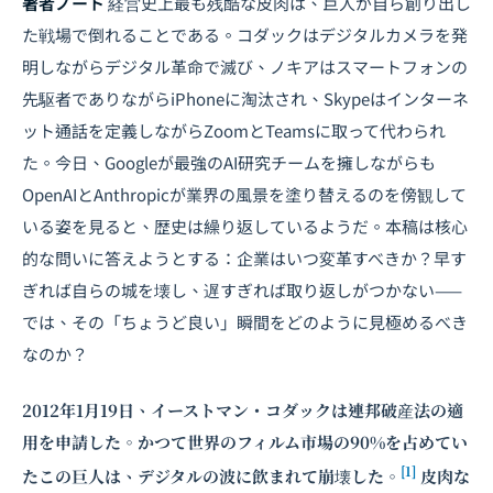
著者ノート
経営史上最も残酷な皮肉は、巨人が自ら創り出し
た戦場で倒れることである。コダックはデジタルカメラを発
明しながらデジタル革命で滅び、ノキアはスマートフォンの
先駆者でありながらiPhoneに淘汰され、Skypeはインターネ
ット通話を定義しながらZoomとTeamsに取って代わられ
た。今日、Googleが最強のAI研究チームを擁しながらも
OpenAIとAnthropicが業界の風景を塗り替えるのを傍観して
いる姿を見ると、歴史は繰り返しているようだ。本稿は核心
的な問いに答えようとする：企業はいつ変革すべきか？早す
ぎれば自らの城を壊し、遅すぎれば取り返しがつかない——
では、その「ちょうど良い」瞬間をどのように見極めるべき
なのか？
2012年1月19日、イーストマン・コダックは連邦破産法の適
用を申請した。かつて世界のフィルム市場の90%を占めてい
[1]
たこの巨人は、デジタルの波に飲まれて崩壊した。
皮肉な