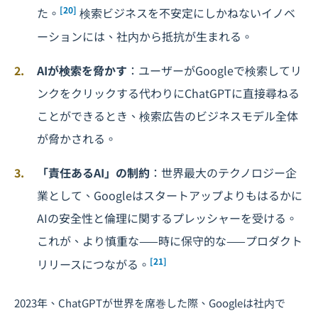
[20]
た。
検索ビジネスを不安定にしかねないイノベ
ーションには、社内から抵抗が生まれる。
AIが検索を脅かす
：ユーザーがGoogleで検索してリ
ンクをクリックする代わりにChatGPTに直接尋ねる
ことができるとき、検索広告のビジネスモデル全体
が脅かされる。
「責任あるAI」の制約
：世界最大のテクノロジー企
業として、Googleはスタートアップよりもはるかに
AIの安全性と倫理に関するプレッシャーを受ける。
これが、より慎重な——時に保守的な——プロダクト
[21]
リリースにつながる。
2023年、ChatGPTが世界を席巻した際、Googleは社内で