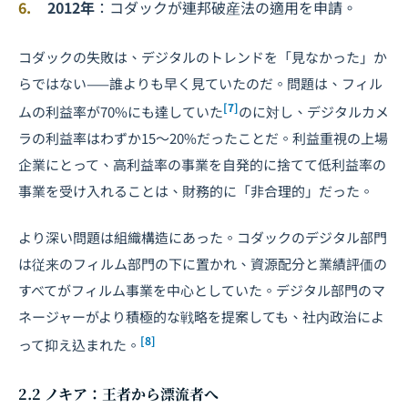
2012年
：コダックが連邦破産法の適用を申請。
コダックの失敗は、デジタルのトレンドを「見なかった」か
らではない——誰よりも早く見ていたのだ。問題は、フィル
[7]
ムの利益率が70%にも達していた
のに対し、デジタルカメ
ラの利益率はわずか15〜20%だったことだ。利益重視の上場
企業にとって、高利益率の事業を自発的に捨てて低利益率の
事業を受け入れることは、財務的に「非合理的」だった。
より深い問題は組織構造にあった。コダックのデジタル部門
は従来のフィルム部門の下に置かれ、資源配分と業績評価の
すべてがフィルム事業を中心としていた。デジタル部門のマ
ネージャーがより積極的な戦略を提案しても、社内政治によ
[8]
って抑え込まれた。
2.2 ノキア：王者から漂流者へ