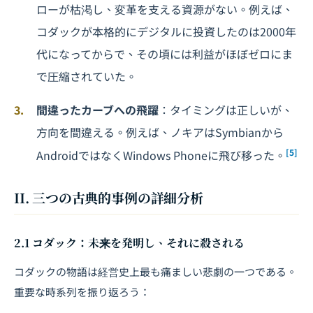
ローが枯渇し、変革を支える資源がない。例えば、
コダックが本格的にデジタルに投資したのは2000年
代になってからで、その頃には利益がほぼゼロにま
で圧縮されていた。
間違ったカーブへの飛躍
：タイミングは正しいが、
方向を間違える。例えば、ノキアはSymbianから
[5]
AndroidではなくWindows Phoneに飛び移った。
II. 三つの古典的事例の詳細分析
2.1 コダック：未来を発明し、それに殺される
コダックの物語は経営史上最も痛ましい悲劇の一つである。
重要な時系列を振り返ろう：