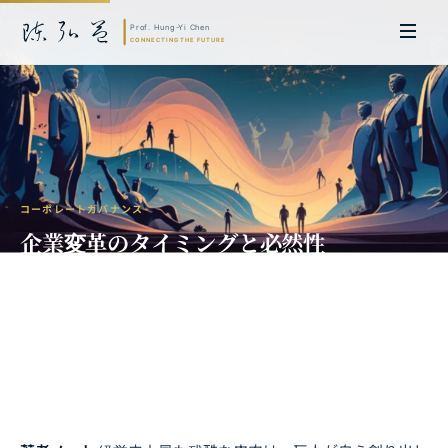
コーポレートガバナンス
企業変革のタイミングと必然性
コダック、ノキアからAI時代への生死を
分ける決断
陳弘益 教授｜名古屋大学法学博士。英国ケンブリッジ大学研究員兼アジア
太平洋地域代表、浙江大学国際連合商学院MBA主任兼エグゼクティブ教育
主任を歴任し、世界銀行、国連等の国際機関の越境政策研究を主導。現在、
超智コンサルティング（Meta Intelligence）を率い、ビジネスの専門知識
と先端技術を融合し、AIおよび
量子コンピューティング
等の分野におけるソ
フトウェア開発および戦略策定サービスを提供。