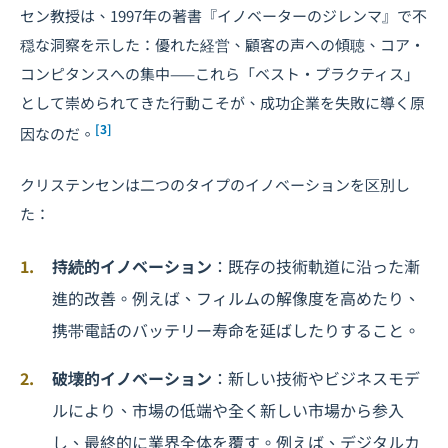
セン教授は、1997年の著書『イノベーターのジレンマ』で不
穏な洞察を示した：優れた経営、顧客の声への傾聴、コア・
コンピタンスへの集中——これら「ベスト・プラクティス」
として崇められてきた行動こそが、成功企業を失敗に導く原
[3]
因なのだ。
クリステンセンは二つのタイプのイノベーションを区別し
た：
持続的イノベーション
：既存の技術軌道に沿った漸
進的改善。例えば、フィルムの解像度を高めたり、
携帯電話のバッテリー寿命を延ばしたりすること。
破壊的イノベーション
：新しい技術やビジネスモデ
ルにより、市場の低端や全く新しい市場から参入
し、最終的に業界全体を覆す。例えば、デジタルカ