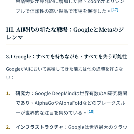
会議需要が爆発的に増加した際、Zoomがよりシン
[17]
プルで信頼性の高い製品で市場を獲得した。
III. AI時代の新たな戦場：GoogleとMetaのジ
レンマ
3.1 Google：すべてを持ちながら、すべてを失う可能性
GoogleがAIにおいて蓄積してきた能力は他の追随を許さな
い：
研究力
：Google DeepMindは世界有数のAI研究機関
であり、AlphaGoやAlphaFoldなどのブレークスル
[18]
ーが世界的な注目を集めている。
インフラストラクチャ
：Googleは世界最大のクラウ