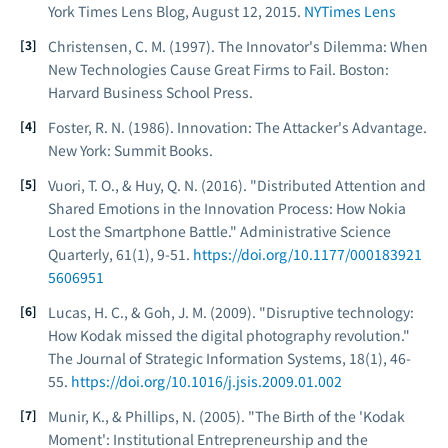
York Times Lens Blog
, August 12, 2015.
NYTimes Lens
Christensen, C. M. (1997).
The Innovator's Dilemma: When
New Technologies Cause Great Firms to Fail
. Boston:
Harvard Business School Press.
Foster, R. N. (1986).
Innovation: The Attacker's Advantage
.
New York: Summit Books.
Vuori, T. O., & Huy, Q. N. (2016). "Distributed Attention and
Shared Emotions in the Innovation Process: How Nokia
Lost the Smartphone Battle."
Administrative Science
Quarterly
, 61(1), 9-51.
https://doi.org/10.1177/000183921
5606951
Lucas, H. C., & Goh, J. M. (2009). "Disruptive technology:
How Kodak missed the digital photography revolution."
The Journal of Strategic Information Systems
, 18(1), 46-
55.
https://doi.org/10.1016/j.jsis.2009.01.002
Munir, K., & Phillips, N. (2005). "The Birth of the 'Kodak
Moment': Institutional Entrepreneurship and the