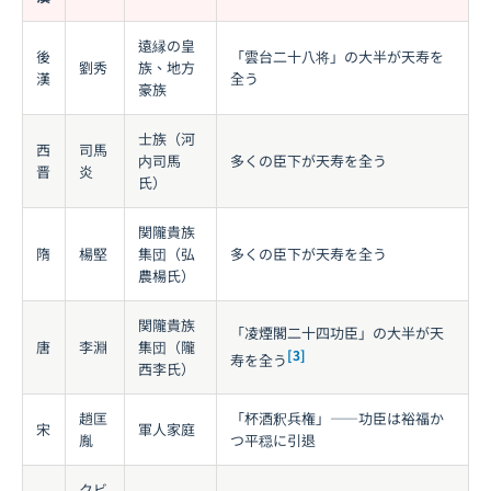
遠縁の皇
後
「雲台二十八将」の大半が天寿を
劉秀
族、地方
漢
全う
豪族
士族（河
西
司馬
内司馬
多くの臣下が天寿を全う
晋
炎
氏）
関隴貴族
隋
楊堅
集団（弘
多くの臣下が天寿を全う
農楊氏）
関隴貴族
「凌煙閣二十四功臣」の大半が天
唐
李淵
集団（隴
[3]
寿を全う
西李氏）
趙匡
「杯酒釈兵権」――功臣は裕福か
宋
軍人家庭
胤
つ平穏に引退
クビ