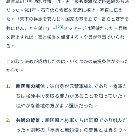
趙匡胤の「杯酒釈兵権」は、史上最も優雅な功臣処遇の方法
だった。961年、石守信ら将軍を宴席に招き、率直に伝え
た。「天下の兵馬を安んじ、国家の基を立て、卿らと安楽を
[23]
共にせんことを望む」。
メッセージは明確だった。兵権
を返上すれば、富と栄誉を保証する。全員が無事でいられ
る。
この取り決めが成功したのは、いくつかの前提条件があった
からだ。
趙匡胤の威信
：彼自身が元禁軍統帥であり、将軍た
ちは強硬手段を取る能力があることを知っていた。
穏やかな着地の方がよい選択だった。
共通の背景
：趙匡胤と将軍たちは同僚であり戦友だ
った。劉邦の「亭長と無頼漢」の関係とは異なり、