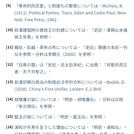
「革命的同志愛」と制度化の緊張については、Michels, R.
(1911).
Political Parties
. Trans. Eden and Cedar Paul. New
York: Free Press, 1962.
前漢建国時の異姓王の封建については、『史記・漢興以来諸
侯王年表』を参照。
韓信、彭越、英布の死については、『史記』関連の本紀・列
伝を参照。分析は李開元（2000）を参照。
「白馬の盟」は『史記・呂太后本紀』に出典：「非劉氏而王
者、天下共撃之」。
前漢初期の政治の制度経済学的分析については、Bodde, D.
(1938).
China's First Unifier
. Leiden: E.J. Brill.
胡惟庸の獄については、『明史・胡惟庸伝』。分析は呉晗
『朱元璋伝』を参照。
藍玉の獄については、『明史・藍玉伝』を参照。
湯和が天寿を全うした理由については、『明史・湯和伝』。