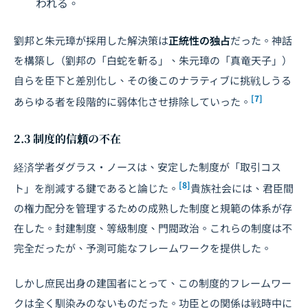
われる。
劉邦と朱元璋が採用した解決策は
正統性の独占
だった。神話
を構築し（劉邦の「白蛇を斬る」、朱元璋の「真竜天子」）
自らを臣下と差別化し、その後このナラティブに挑戦しうる
[7]
あらゆる者を段階的に弱体化させ排除していった。
2.3 制度的信頼の不在
経済学者ダグラス・ノースは、安定した制度が「取引コス
[8]
ト」を削減する鍵であると論じた。
貴族社会には、君臣間
の権力配分を管理するための成熟した制度と規範の体系が存
在した。封建制度、等級制度、門閥政治。これらの制度は不
完全だったが、予測可能なフレームワークを提供した。
しかし庶民出身の建国者にとって、この制度的フレームワー
クは全く馴染みのないものだった。功臣との関係は戦時中に