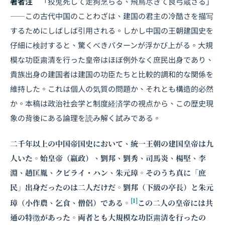
著者注
「狡兎死して走狗烹らる、飛鳥尽きて良弓蔵さる」
――この古代中国のことわざは、建国の君主の冷酷さを描写
するためにしばしば引用される。しかし中国の王朝建国史を
仔細に検討すると、驚くべきパターンが浮かび上がる。大規
模な功臣粛清を行った皇帝はほぼ例外なく庶民出身であり、
貴族出身の建国者は建国の功臣たちと比較的調和的な関係を
維持した。これは個人の気質の問題か、それとも構造的必然
か。本稿は政治社会学と制度経済学の視点から、この歴史現
象の背後にある論理を読み解く試みである。
二千年以上の中国帝国史において、統一王朝の建国皇帝は九
人いた。始皇帝（嬴政）、劉邦、劉秀、司馬炎、楊堅、李
淵、趙匡胤、クビライ・ハン、朱元璋。そのうち真に「庶
民」出身だったのは二人だけだ。劉邦（下級の亭長）と朱元
[1]
璋（小作農、乞食、僧侶）である。
この二人の皇帝には共
通の特徴があった。両者とも大規模な功臣粛清を行ったの