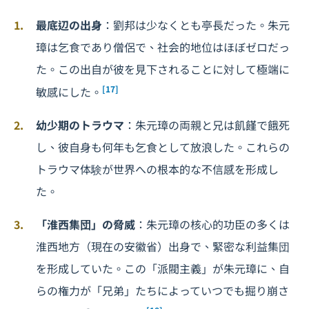
最底辺の出身
：劉邦は少なくとも亭長だった。朱元
璋は乞食であり僧侶で、社会的地位はほぼゼロだっ
た。この出自が彼を見下されることに対して極端に
[17]
敏感にした。
幼少期のトラウマ
：朱元璋の両親と兄は飢饉で餓死
し、彼自身も何年も乞食として放浪した。これらの
トラウマ体験が世界への根本的な不信感を形成し
た。
「淮西集団」の脅威
：朱元璋の核心的功臣の多くは
淮西地方（現在の安徽省）出身で、緊密な利益集団
を形成していた。この「派閥主義」が朱元璋に、自
らの権力が「兄弟」たちによっていつでも掘り崩さ