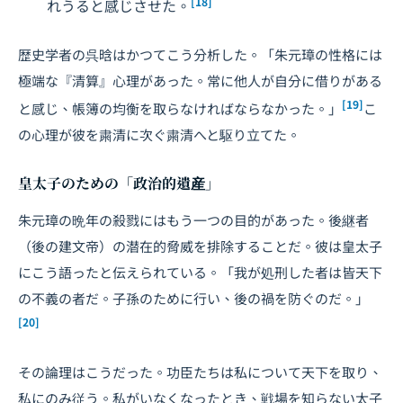
[18]
れうると感じさせた。
歴史学者の呉晗はかつてこう分析した。「朱元璋の性格には
極端な『清算』心理があった。常に他人が自分に借りがある
[19]
と感じ、帳簿の均衡を取らなければならなかった。」
こ
の心理が彼を粛清に次ぐ粛清へと駆り立てた。
皇太子のための「政治的遺産」
朱元璋の晩年の殺戮にはもう一つの目的があった。後継者
（後の建文帝）の潜在的脅威を排除することだ。彼は皇太子
にこう語ったと伝えられている。「我が処刑した者は皆天下
の不義の者だ。子孫のために行い、後の禍を防ぐのだ。」
[20]
その論理はこうだった。功臣たちは私について天下を取り、
私にのみ従う。私がいなくなったとき、戦場を知らない太子