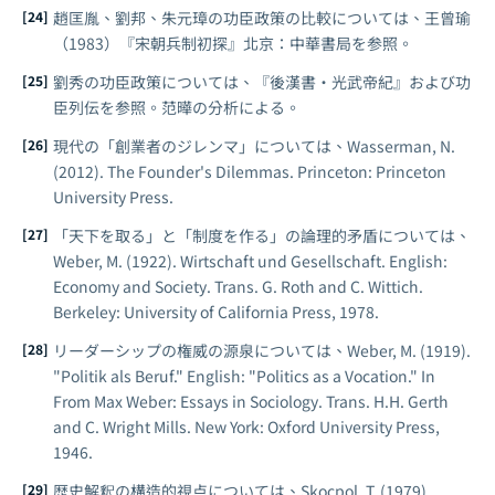
趙匡胤、劉邦、朱元璋の功臣政策の比較については、王曾瑜
（1983）『宋朝兵制初探』北京：中華書局を参照。
劉秀の功臣政策については、『後漢書・光武帝紀』および功
臣列伝を参照。范曄の分析による。
現代の「創業者のジレンマ」については、Wasserman, N.
(2012).
The Founder's Dilemmas
. Princeton: Princeton
University Press.
「天下を取る」と「制度を作る」の論理的矛盾については、
Weber, M. (1922).
Wirtschaft und Gesellschaft
. English:
Economy and Society
. Trans. G. Roth and C. Wittich.
Berkeley: University of California Press, 1978.
リーダーシップの権威の源泉については、Weber, M. (1919).
"Politik als Beruf." English: "Politics as a Vocation." In
From Max Weber: Essays in Sociology
. Trans. H.H. Gerth
and C. Wright Mills. New York: Oxford University Press,
1946.
歴史解釈の構造的視点については、Skocpol, T. (1979).