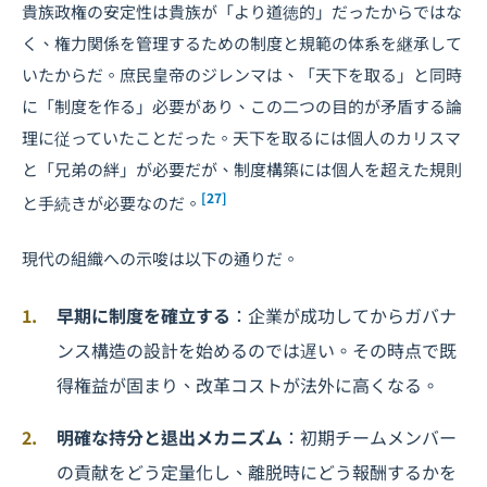
貴族政権の安定性は貴族が「より道徳的」だったからではな
く、権力関係を管理するための制度と規範の体系を継承して
いたからだ。庶民皇帝のジレンマは、「天下を取る」と同時
に「制度を作る」必要があり、この二つの目的が矛盾する論
理に従っていたことだった。天下を取るには個人のカリスマ
と「兄弟の絆」が必要だが、制度構築には個人を超えた規則
[27]
と手続きが必要なのだ。
現代の組織への示唆は以下の通りだ。
早期に制度を確立する
：企業が成功してからガバナ
ンス構造の設計を始めるのでは遅い。その時点で既
得権益が固まり、改革コストが法外に高くなる。
明確な持分と退出メカニズム
：初期チームメンバー
の貢献をどう定量化し、離脱時にどう報酬するかを