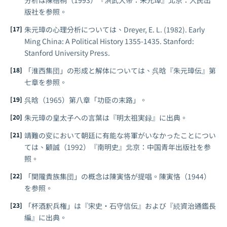
分析は陳梧桐（1993）『洪武大帝：朱元璋』北京：人民出
版社を参照。
朱元璋の心理分析については、Dreyer, E. L. (1982).
Early
Ming China: A Political History 1355-1435
. Stanford:
Stanford University Press.
「淮西集団」の形成と解体については、呉晗『朱元璋伝』第
七章を参照。
呉晗（1965）第八章「功臣の末路」。
朱元璋の皇太子への言葉は『明太祖実録』に出典。
靖難の変において朝廷に有能な将軍がいなかったことについ
ては、顧誠（1992）『南明史』北京：中国青年出版社を参
照。
「関隴貴族集団」の概念は陳寅恪が提唱。陳寅恪（1944）
を参照。
「杯酒釈兵権」は『宋史・石守信伝』および『続資治通鑑長
編』に出典。