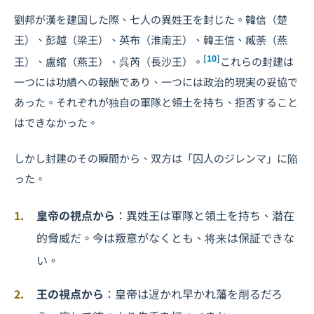
劉邦が漢を建国した際、七人の異姓王を封じた。韓信（楚
王）、彭越（梁王）、英布（淮南王）、韓王信、臧荼（燕
[10]
王）、盧綰（燕王）、呉芮（長沙王）。
これらの封建は
一つには功績への報酬であり、一つには政治的現実の妥協で
あった。それぞれが独自の軍隊と領土を持ち、拒否すること
はできなかった。
しかし封建のその瞬間から、双方は「囚人のジレンマ」に陥
った。
皇帝の視点から
：異姓王は軍隊と領土を持ち、潜在
的脅威だ。今は叛意がなくとも、将来は保証できな
い。
王の視点から
：皇帝は遅かれ早かれ藩を削るだろ