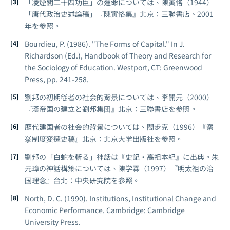
「凌煙閣二十四功臣」の運命については、陳寅恪（1944）
「唐代政治史述論稿」『陳寅恪集』北京：三聯書店、2001
年を参照。
Bourdieu, P. (1986). "The Forms of Capital." In J.
Richardson (Ed.),
Handbook of Theory and Research for
the Sociology of Education
. Westport, CT: Greenwood
Press, pp. 241-258.
劉邦の初期従者の社会的背景については、李開元（2000）
『漢帝国の建立と劉邦集団』北京：三聯書店を参照。
歴代建国者の社会的背景については、閻步克（1996）『察
挙制度変遷史稿』北京：北京大学出版社を参照。
劉邦の「白蛇を斬る」神話は『史記・高祖本紀』に出典。朱
元璋の神話構築については、陳学霖（1997）『明太祖の治
国理念』台北：中央研究院を参照。
North, D. C. (1990).
Institutions, Institutional Change and
Economic Performance
. Cambridge: Cambridge
University Press.