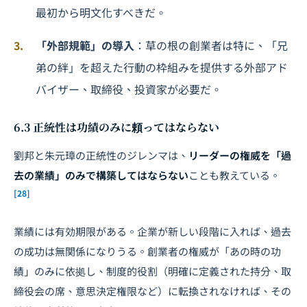
最初から明文化すべきだ。
「外部規範」の導入
：草の根の創業者は特に、「兄
弟の絆」を超えた行動の枠組みを提供する外部アド
バイザー、取締役、投資家が必要だ。
6.3 正統性は功績のみに頼ってはならない
劉邦と朱元璋の正統性のジレンマは、
リーダーの権威を「過
去の業績」のみで構築してはならない
ことも教えている。
[28]
業績には有効期限がある。企業が新しい段階に入れば、過去
の成功は無関係になりうる。創業者の権威が「あの時の功
績」のみに依拠し、制度的役割（明確に定義された持分、取
締役会の席、意思決定権限など）に転換されなければ、その