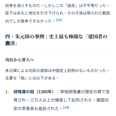
紛争を減らすものだ。しかしこの「画定」は不平等だった。
臣下は永久に地位を引き下げられ、その子孫は限られた範囲
[13]
内でしか競争できなかった。
四、朱元璋の事例：史上最も極端な「建国者の
粛清」
功臣から罪人へ
朱元璋による功臣の虐殺は中国史上前例のないものだった。
主要な「獄」には以下がある。
胡惟庸の獄（1380年）
：宰相胡惟庸が謀反の罪で告
発され、三万人以上が連座して処刑された。建国功
[14]
臣の李善長も追訴された。