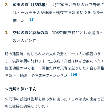
藍玉の獄（1393年）
：将軍藍玉が謀反の罪で告発さ
れ、一万五千人が連座。残存する建国功臣をほぼ一
[15]
掃した。
空印の獄と郭桓の獄
：官僚制度を標的とした粛清。
数万人が死亡。
明の建国時に封じられた六人の公爵と二十八人の侯爵のう
ち、洪武年間の終わりまで生き残った者はほぼ皆無だった。
建国功臣の中で唯一、湯和だけが天寿を全うした。自ら軍権
[16]
を返上し帰郷して仮病を使ったからだ。
朱元璋の深い不安
朱元璋の殺戮は劉邦をはるかに凌いだ。これは彼の出身と経
験に密接に関係していた。