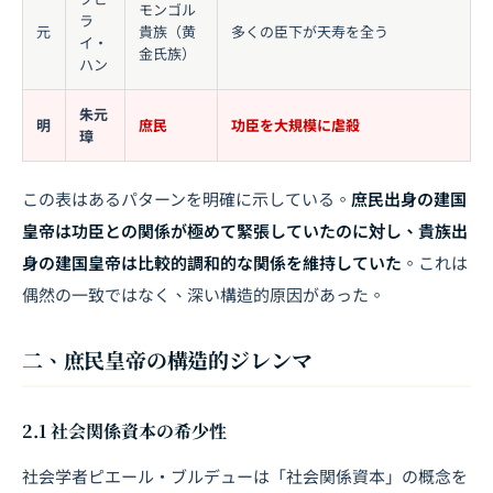
モンゴル
ラ
元
貴族（黄
多くの臣下が天寿を全う
イ・
金氏族）
ハン
朱元
明
庶民
功臣を大規模に虐殺
璋
この表はあるパターンを明確に示している。
庶民出身の建国
皇帝は功臣との関係が極めて緊張していたのに対し、貴族出
身の建国皇帝は比較的調和的な関係を維持していた
。これは
偶然の一致ではなく、深い構造的原因があった。
二、庶民皇帝の構造的ジレンマ
2.1 社会関係資本の希少性
社会学者ピエール・ブルデューは「社会関係資本」の概念を