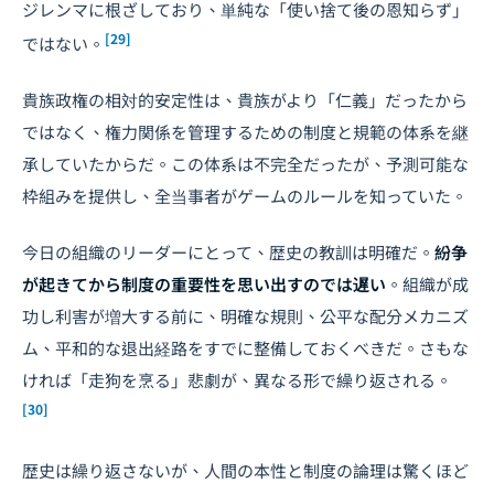
ジレンマに根ざしており、単純な「使い捨て後の恩知らず」
[29]
ではない。
貴族政権の相対的安定性は、貴族がより「仁義」だったから
ではなく、権力関係を管理するための制度と規範の体系を継
承していたからだ。この体系は不完全だったが、予測可能な
枠組みを提供し、全当事者がゲームのルールを知っていた。
今日の組織のリーダーにとって、歴史の教訓は明確だ。
紛争
が起きてから制度の重要性を思い出すのでは遅い
。組織が成
功し利害が増大する前に、明確な規則、公平な配分メカニズ
ム、平和的な退出経路をすでに整備しておくべきだ。さもな
ければ「走狗を烹る」悲劇が、異なる形で繰り返される。
[30]
歴史は繰り返さないが、人間の本性と制度の論理は驚くほど