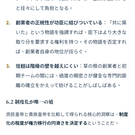
と往々にして負担となる。
創業者の正統性が功臣に結びついている
：「共に築
いた」という物語を強調すれば、臣下はより大きな
取り分を要求する権利を持つ。その物語を否定すれ
ば、創業者自身の地位が揺らぐ。
信頼は階級の壁を越えにくい
：草の根の創業者と初
期チームの間には、過度の親密さが健全な専門的距
離の確立をかえって妨げることがしばしばある。
6.2 制度化が唯一の道
庶民皇帝と貴族皇帝を比較して得られる核心的洞察は、
制度
化の程度が権力移行の円滑さを決定する
ということだ。