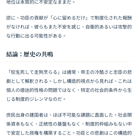
地位は本質的に不安定なままだ。
逆に、功臣の貢献が「心に留めるだけ」で制度化された報酬
がなければ、彼らもまた不安を感じ、自衛的あるいは攻撃的
な行動に出る可能性がある。
結論：歴史の共鳴
「狡兎死して走狗烹らる」は通常、帝王の冷酷さと忠臣の悲
劇として解釈される。しかし構造的視点から見れば、これは
個人の道徳的性格の問題ではなく、特定の社会的条件から生
じる制度的ジレンマなのだ。
庶民出身の建国者は、ほぼ不可能な課題に直面した。社会関
係資本もなく、正統性の基盤もなく、制度的枠組みもない中
で安定した政権を構築すること。功臣との悲劇はこの構造的