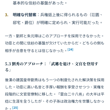
基本的な信頼の基盤があった。
明確な代替案
：兵権返上後に得られるもの（荘園、
邸宅、爵位）が明確に定められ、実行可能だった。
一方、劉邦と朱元璋はこのアプローチを採用できなかった。
功臣との間に信頼の基盤が欠けていたからだ。どちらの側も
[24]
相手が合意を守るとは信じなかった。
5.3 劉秀のアプローチ：「武将を退け、文官を登用す
る」
後漢の建国皇帝劉秀はもう一つの制度化された解決策を採用
した。功臣に高い名誉と手厚い報酬を享受させつつ、実権を
段階的に文官官僚制に移した。「雲台二十八将」の大半は平
穏に生涯を全うしたが、その子孫は政治権力を世襲しなかっ
[25]
た。