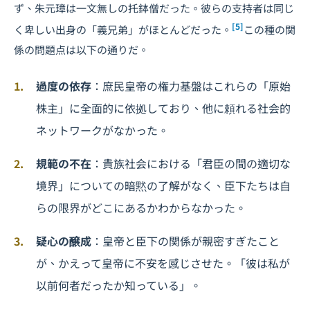
ず、朱元璋は一文無しの托鉢僧だった。彼らの支持者は同じ
[5]
く卑しい出身の「義兄弟」がほとんどだった。
この種の関
係の問題点は以下の通りだ。
過度の依存
：庶民皇帝の権力基盤はこれらの「原始
株主」に全面的に依拠しており、他に頼れる社会的
ネットワークがなかった。
規範の不在
：貴族社会における「君臣の間の適切な
境界」についての暗黙の了解がなく、臣下たちは自
らの限界がどこにあるかわからなかった。
疑心の醸成
：皇帝と臣下の関係が親密すぎたこと
が、かえって皇帝に不安を感じさせた。「彼は私が
以前何者だったか知っている」。