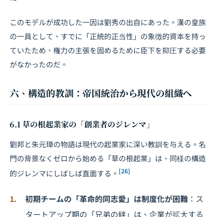
このモデルが成功した一因は劉秀の出自にあった。漢の皇族
の一員として、すでに「正統的正当性」の象徴的資本を持っ
ていたため、権力の主張を固めるために臣下を抑圧する必要
がなかったのだ。
六、構造的教訓：帝国統治から現代の組織へ
6.1 草の根起業家の「創業者のジレンマ」
劉邦と朱元璋の物語は現代の起業家に深い教訓を与える。名
門の背景なくゼロから始める「草の根起業」は、同様の構造
[26]
的ジレンマにしばしば直面する。
初期チームの「革命的同志愛」は制度化が困難
：ス
タートアップ期の「兄弟の絆」は、企業が拡大する