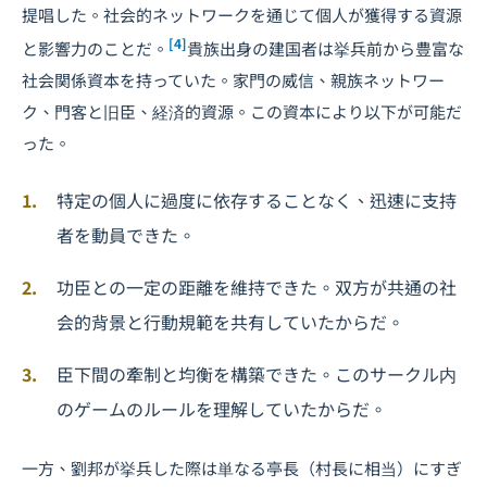
提唱した。社会的ネットワークを通じて個人が獲得する資源
[4]
と影響力のことだ。
貴族出身の建国者は挙兵前から豊富な
社会関係資本を持っていた。家門の威信、親族ネットワー
ク、門客と旧臣、経済的資源。この資本により以下が可能だ
った。
特定の個人に過度に依存することなく、迅速に支持
者を動員できた。
功臣との一定の距離を維持できた。双方が共通の社
会的背景と行動規範を共有していたからだ。
臣下間の牽制と均衡を構築できた。このサークル内
のゲームのルールを理解していたからだ。
一方、劉邦が挙兵した際は単なる亭長（村長に相当）にすぎ