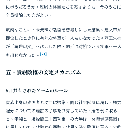
に従うだろうか。歴戦の将軍たちを残すよりも、今のうちに
全員排除した方がよい。
皮肉なことに、朱元璋が功臣を皆殺しにした結果、建文帝が
即位したとき側に有能な将軍が一人もいなかった。燕王朱棣
が「靖難の変」を起こした際、朝廷は対抗できる将軍を一人
[21]
も出せなかった。
五、貴族政権の安定メカニズム
5.1 共有されたゲームのルール
貴族出身の建国者と功臣は通常、同じ社会階層に属し、権力
配分についての暗黙の了解を共有していた。唐を例に取る
と、李淵と「凌煙閣二十四功臣」の大半は「関隴貴族集団」
に属していた。北魏から西魏、北周を経て隋唐に至るまで約