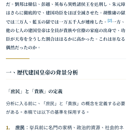
だ。劉邦は韓信、彭越、英布ら異姓諸侯王を処刑し、朱元璋
はさらに徹底的で、建国功臣をほぼ全滅させた。胡惟庸の獄
[2]
では三万人、藍玉の獄では一万五千人が連座した。
一方、
他の七人の建国皇帝は全員が貴族や官僚の家庭の出身で、功
臣が天寿を全うした割合ははるかに高かった。これは単なる
偶然だったのか。
一、歴代建国皇帝の背景分析
「庶民」と「貴族」の定義
分析に入る前に、「庶民」と「貴族」の概念を定義する必要
がある。本稿では以下の基準を採用する。
庶民
：挙兵前に名門の家柄、政治的資源、社会的ネ