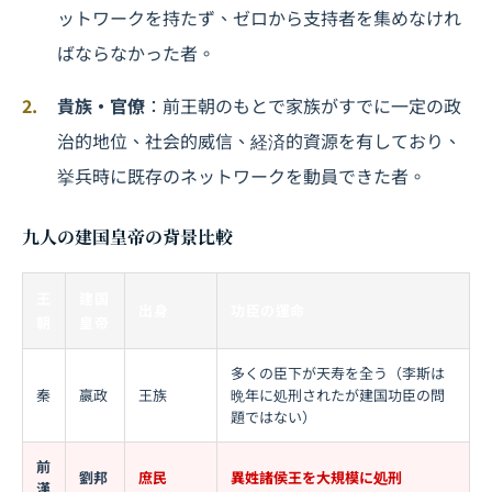
ットワークを持たず、ゼロから支持者を集めなけれ
ばならなかった者。
貴族・官僚
：前王朝のもとで家族がすでに一定の政
治的地位、社会的威信、経済的資源を有しており、
挙兵時に既存のネットワークを動員できた者。
九人の建国皇帝の背景比較
王
建国
出身
功臣の運命
朝
皇帝
多くの臣下が天寿を全う（李斯は
秦
嬴政
王族
晩年に処刑されたが建国功臣の問
題ではない）
前
劉邦
庶民
異姓諸侯王を大規模に処刑
漢