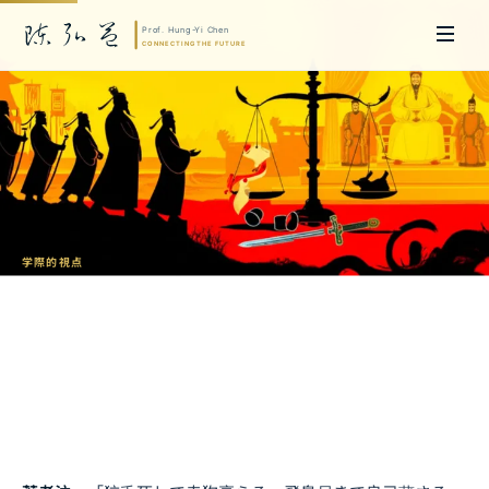
学際的視点
庶民皇帝の呪い
劉邦と朱元璋はなぜ功臣を粛清したのか
陳弘益 教授｜名古屋大学法学博士。英国ケンブリッジ大学研究員兼アジア
太平洋地域代表、浙江大学国際連合商学院MBA主任兼エグゼクティブ教育
主任を歴任し、世界銀行、国連等の国際機関の越境政策研究を主導。現在、
超智コンサルティング（Meta Intelligence）を率い、ビジネスの専門知識
と先端技術を融合し、AIおよび
量子コンピューティング
等の分野におけるソ
フトウェア開発および戦略策定サービスを提供。