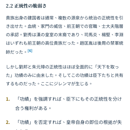
2.2 正統性の脆弱さ
貴族出身の建国者は通常、複数の源泉から統治の正統性を引
き出せた。血統、家門の威信、前王朝での官職、士大夫階層
の承認。劉秀は漢の皇室の末裔であり、司馬炎、楊堅、李淵
はいずれも前王朝の高位貴族だった。趙匡胤は後周の禁軍統
[6]
帥だった。
しかし劉邦と朱元璋の正統性はほぼ全面的に「天下を取っ
た」功績のみに由来した。そしてこの功績は臣下たちと共有
するものだった。ここにジレンマが生じる。
「功績」を強調すれば、臣下にもその正統性を分け
合う権利がある。
「功績」を否定すれば、皇帝自身の即位の根拠が失