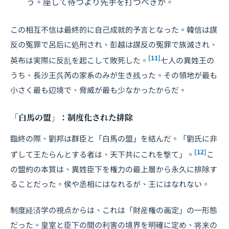
う。座して待つより先手を打つべきか。
この相互不信は最終的に自己成就的予言となった。韓信は謀
反の冤罪で呂后に処刑され、彭越は謀反の冤罪で族滅され、
[11]
英布は実際に反乱を起こして敗死した。
七人の異姓王の
うち、長沙王呉芮の家系のみが生き残った。その領地が最も
小さく最も辺境で、脅威が最も少なかったからだ。
「白馬の盟」：制度化された排除
臨終の際、劉邦は群臣と「白馬の盟」を結んだ。「劉氏に非
[12]
ずして王たらんとする者は、天下共にこれを撃て」。
こ
の盟約の本質は、異姓臣下を権力の最上層から永久に排除す
ることだった。侯や丞相にはなれるが、王にはなれない。
制度経済学の視点からは、これは「財産権の画定」の一形態
だった。皇室と臣下の間の利害の境界を明確に定め、将来の