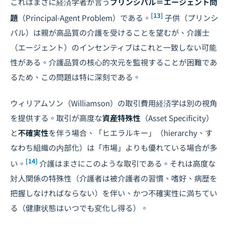
これはまさに経済学者が言う
プリンシパル＝エージェント問
[13]
題
（Principal-Agent Problem）である。
子供（プリンシ
パル）は親が高品質の介護を受けることを望むが、介護士
（エージェント）のインセンティブはこれと一致しない可能
性がある。介護品質の核心的次元を監視することが困難であ
るため、この問題は特に深刻である。
ウィリアムソン（Williamson）の取引費用経済学は別の視角
を提供する。取引が高度な
資産特殊性
（Asset Specificity）
と
不確実性
を伴う場合、「ヒエラルキー」（hierarchy、す
なわち組織の内部化）は「市場」よりも優れている場合が多
[14]
い。
介護はまさにこのような取引である。それは高度な
対人関係の特殊性（介護者は被介護者の習慣、嗜好、病歴を
把握しなければならない）を伴い、かつ不確実性に満ちてい
る（健康状態はいつでも変化し得る）。