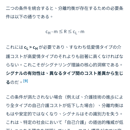
二つの条件を統合すると、分離均衡が存在するための必要条
件は以下の通りである。
c
- m ≤ R ≤ c
- m
H
L
これには
c
> c
が必要であり、すなわち低愛情タイプの介
L
H
護コストが高愛情タイプのそれよりも顕著に高くなければな
らない。これこそがシグナリング理論の核心的洞察である。
シグナルの有効性は、異なるタイプ間のコスト差異から生じ
[9]
る
のだ。
この条件が満たされない場合（例えば、介護技術の進歩によ
り全タイプの自己介護コストが低下した場合）、分離均衡は
もはや安定的ではなくなり、シグナルはその識別力を失う。
これは、特定の社会において「自己介護」の道徳的権威が低