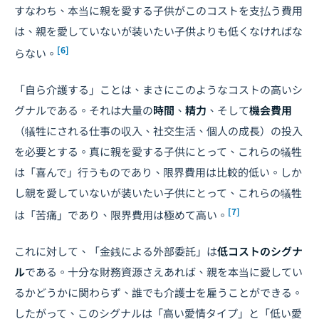
すなわち、本当に親を愛する子供がこのコストを支払う費用
は、親を愛していないが装いたい子供よりも低くなければな
[6]
らない。
「自ら介護する」ことは、まさにこのようなコストの高いシ
グナルである。それは大量の
時間
、
精力
、そして
機会費用
（犠牲にされる仕事の収入、社交生活、個人の成長）の投入
を必要とする。真に親を愛する子供にとって、これらの犠牲
は「喜んで」行うものであり、限界費用は比較的低い。しか
し親を愛していないが装いたい子供にとって、これらの犠牲
[7]
は「苦痛」であり、限界費用は極めて高い。
これに対して、「金銭による外部委託」は
低コストのシグナ
ル
である。十分な財務資源さえあれば、親を本当に愛してい
るかどうかに関わらず、誰でも介護士を雇うことができる。
したがって、このシグナルは「高い愛情タイプ」と「低い愛