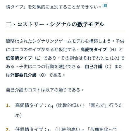
[8]
情タイプ」を効果的に区別することができない。
三、コストリー・シグナルの数学モデル
簡略化されたシグナリングゲームモデルを構築しよう。子供
には二つのタイプがあると仮定する。
高愛情タイプ
（H）と
低愛情タイプ
（L）であり、その割合はそれぞれ λ と (1-λ) で
ある。子供は二つの行動を選択できる。
自己介護
（C）また
は
外部委託介護
（O）である。
自己介護のコストは以下の通りである。
高愛情タイプ：c
（比較的低い。「喜んで」行うた
H
め）
低愛情タイプ：c
（比較的高い。「苦痛を伴って」
L