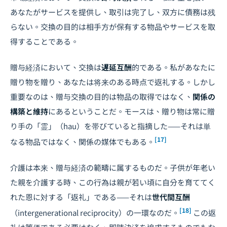
あなたがサービスを提供し、取引は完了し、双方に債務は残
らない。交換の目的は相手方が保有する物品やサービスを取
得することである。
贈与経済において、交換は
遅延互酬
的である。私があなたに
贈り物を贈り、あなたは将来のある時点で返礼する。しかし
重要なのは、贈与交換の目的は物品の取得ではなく、
関係の
構築と維持
にあるということだ。モースは、贈り物は常に贈
り手の「霊」（
hau
）を帯びていると指摘した——それは単
[17]
なる物品ではなく、関係の媒体でもある。
介護は本来、贈与経済の範疇に属するものだ。子供が年老い
た親を介護する時、この行為は親が若い頃に自分を育ててく
れた恩に対する「返礼」である——それは
世代間互酬
[18]
（intergenerational reciprocity）の一環なのだ。
この返