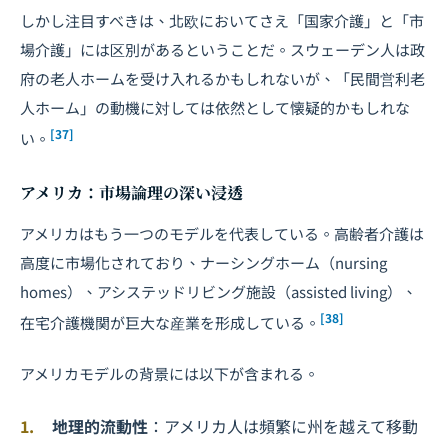
しかし注目すべきは、北欧においてさえ「国家介護」と「市
場介護」には区別があるということだ。スウェーデン人は政
府の老人ホームを受け入れるかもしれないが、「民間営利老
人ホーム」の動機に対しては依然として懐疑的かもしれな
[37]
い。
アメリカ：市場論理の深い浸透
アメリカはもう一つのモデルを代表している。高齢者介護は
高度に市場化されており、ナーシングホーム（nursing
homes）、アシステッドリビング施設（assisted living）、
[38]
在宅介護機関が巨大な産業を形成している。
アメリカモデルの背景には以下が含まれる。
地理的流動性
：アメリカ人は頻繁に州を越えて移動