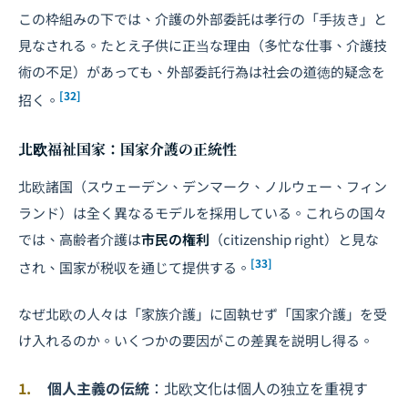
この枠組みの下では、介護の外部委託は孝行の「手抜き」と
見なされる。たとえ子供に正当な理由（多忙な仕事、介護技
術の不足）があっても、外部委託行為は社会の道徳的疑念を
[32]
招く。
北欧福祉国家：国家介護の正統性
北欧諸国（スウェーデン、デンマーク、ノルウェー、フィン
ランド）は全く異なるモデルを採用している。これらの国々
では、高齢者介護は
市民の権利
（citizenship right）と見な
[33]
され、国家が税収を通じて提供する。
なぜ北欧の人々は「家族介護」に固執せず「国家介護」を受
け入れるのか。いくつかの要因がこの差異を説明し得る。
個人主義の伝統
：北欧文化は個人の独立を重視す