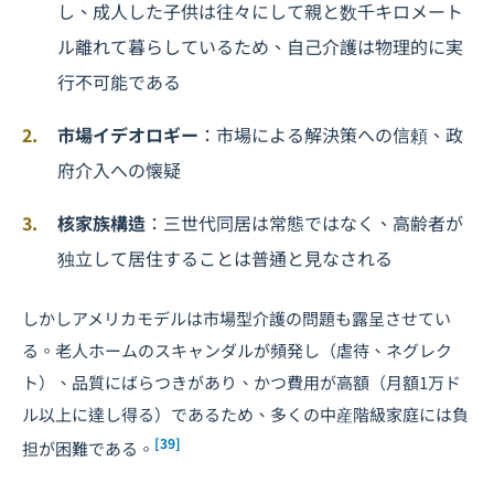
し、成人した子供は往々にして親と数千キロメート
ル離れて暮らしているため、自己介護は物理的に実
行不可能である
市場イデオロギー
：市場による解決策への信頼、政
府介入への懐疑
核家族構造
：三世代同居は常態ではなく、高齢者が
独立して居住することは普通と見なされる
しかしアメリカモデルは市場型介護の問題も露呈させてい
る。老人ホームのスキャンダルが頻発し（虐待、ネグレク
ト）、品質にばらつきがあり、かつ費用が高額（月額1万ド
ル以上に達し得る）であるため、多くの中産階級家庭には負
[39]
担が困難である。