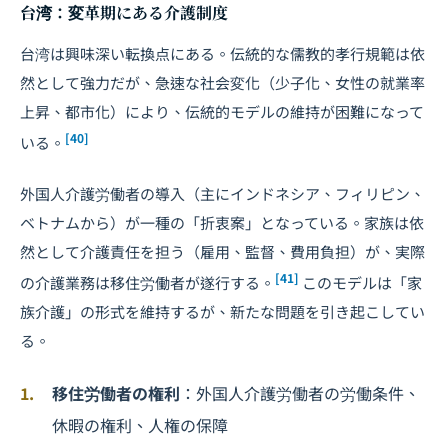
台湾：変革期にある介護制度
台湾は興味深い転換点にある。伝統的な儒教的孝行規範は依
然として強力だが、急速な社会変化（
少子化
、女性の就業率
上昇、都市化）により、伝統的モデルの維持が困難になって
[40]
いる。
外国人介護労働者の導入（主にインドネシア、フィリピン、
ベトナムから）が一種の「折衷案」となっている。家族は依
然として介護責任を担う（雇用、監督、費用負担）が、実際
[41]
の介護業務は移住労働者が遂行する。
このモデルは「家
族介護」の形式を維持するが、新たな問題を引き起こしてい
る。
移住労働者の権利
：外国人介護労働者の労働条件、
休暇の権利、人権の保障