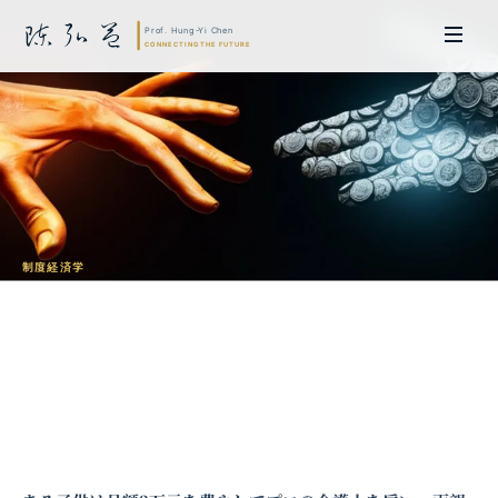
制度経済学
なぜお金で買えないものがあるのか：介
護の外部委託不可能性
陳弘益 教授｜名古屋大学法学博士。英国ケンブリッジ大学研究員兼アジア
太平洋地域代表、浙江大学国際連合商学院MBA主任兼エグゼクティブ教育
主任を歴任し、世界銀行、国連等の国際機関の越境政策研究を主導。現在、
超智コンサルティング（Meta Intelligence）を率い、ビジネスの専門知識
と先端技術を融合し、AIおよび
量子コンピューティング
等の分野におけるソ
フトウェア開発および戦略策定サービスを提供。