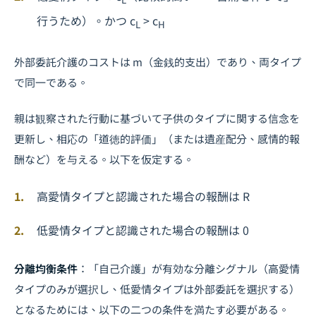
行うため）。かつ c
> c
L
H
外部委託介護のコストは m（金銭的支出）であり、両タイプ
で同一である。
親は観察された行動に基づいて子供のタイプに関する信念を
更新し、相応の「道徳的評価」（または遺産配分、感情的報
酬など）を与える。以下を仮定する。
高愛情タイプと認識された場合の報酬は R
低愛情タイプと認識された場合の報酬は 0
分離均衡条件
：「自己介護」が有効な分離シグナル（高愛情
タイプのみが選択し、低愛情タイプは外部委託を選択する）
となるためには、以下の二つの条件を満たす必要がある。