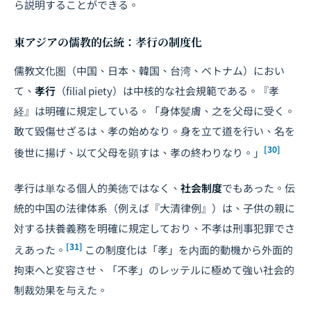
ら説明することができる。
東アジアの儒教的伝統：孝行の制度化
儒教文化圏（中国、日本、韓国、台湾、ベトナム）におい
て、
孝行
（filial piety）は中核的な社会規範である。『孝
経』は明確に規定している。「身体髪膚、之を父母に受く。
敢て毀傷せざるは、孝の始めなり。身を立て道を行い、名を
[30]
後世に揚げ、以て父母を顕すは、孝の終わりなり。」
孝行は単なる個人的美徳ではなく、
社会制度
でもあった。伝
統的中国の法律体系（例えば『大清律例』）は、子供の親に
対する扶養義務を明確に規定しており、不孝は刑事犯罪でさ
[31]
えあった。
この制度化は「孝」を内面的動機から外面的
拘束へと変容させ、「不孝」のレッテルに極めて強い社会的
制裁効果を与えた。