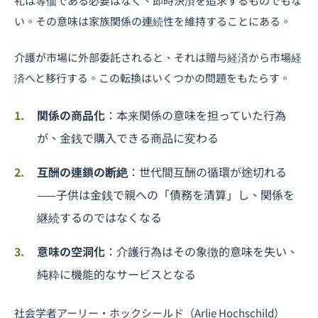
礼は等価である必要はなく、即時決済を追求するものでもな
い。その意味は家族関係の連続性を維持することにある。
介護が市場に外部委託されると、それは贈与経済から市場経
済へと移行する。この転換はいくつかの問題をもたらす。
関係の商品化
：本来関係の意味を担っていた行為
が、金銭で購入できる商品に変わる
互酬の連鎖の断絶
：世代間互酬の循環が途切れる
——子供は金銭で親への「債務を清算」し、関係を
継続するのではなくなる
意味の空洞化
：介護行為はその象徴的意味を失い、
純粋に機能的なサービスとなる
社会学者アーリー・ホックシールド（Arlie Hochschild）