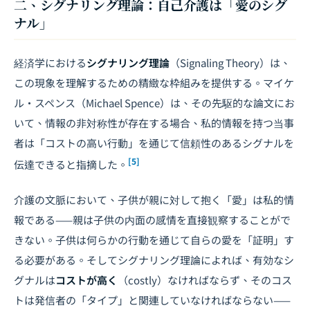
二、シグナリング理論：自己介護は「愛のシグ
ナル」
経済学における
シグナリング理論
（Signaling Theory）は、
この現象を理解するための精緻な枠組みを提供する。マイケ
ル・スペンス（Michael Spence）は、その先駆的な論文にお
いて、情報の非対称性が存在する場合、私的情報を持つ当事
者は「コストの高い行動」を通じて信頼性のあるシグナルを
[5]
伝達できると指摘した。
介護の文脈において、子供が親に対して抱く「愛」は私的情
報である——親は子供の内面の感情を直接観察することがで
きない。子供は何らかの行動を通じて自らの愛を「証明」す
る必要がある。そしてシグナリング理論によれば、有効なシ
グナルは
コストが高く
（costly）なければならず、そのコス
トは発信者の「タイプ」と関連していなければならない——