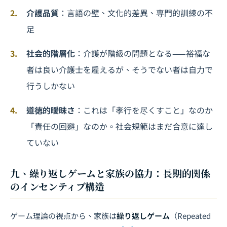
介護品質
：言語の壁、文化的差異、専門的訓練の不
足
社会的階層化
：介護が階級の問題となる——裕福な
者は良い介護士を雇えるが、そうでない者は自力で
行うしかない
道徳的曖昧さ
：これは「孝行を尽くすこと」なのか
「責任の回避」なのか。社会規範はまだ合意に達し
ていない
九、繰り返しゲームと家族の協力：長期的関係
のインセンティブ構造
ゲーム理論の視点から、家族は
繰り返しゲーム
（Repeated