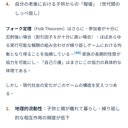
自分の老後における子供からの「報復」（世代間の
しっぺ返し）
フォーク定理
（Folk Theorem）はさらに、参加者が十分に
忍耐強い場合（割引因子 δ が十分に高い場合）、ほぼあらゆ
る実行可能な報酬の組み合わせが繰り返しゲームにおける均
[44]
衡となり得ることを指摘している。
家族の長期的性質が
協力を可能にし、「自己介護」はまさにこの協力の具体的な
体現である。
しかし、現代社会の変化がこのゲームの構造を変えつつあ
る。
地理的流動性
：子供と親が離れて暮らし、繰り返し
的な相互作用の頻度が低下