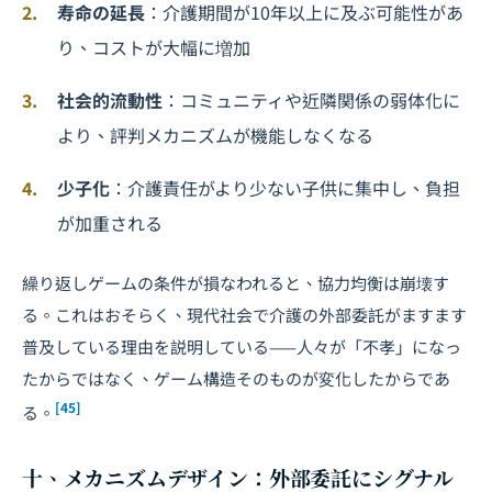
寿命の延長
：介護期間が10年以上に及ぶ可能性があ
り、コストが大幅に増加
社会的流動性
：コミュニティや近隣関係の弱体化に
より、評判メカニズムが機能しなくなる
少子化
：介護責任がより少ない子供に集中し、負担
が加重される
繰り返しゲームの条件が損なわれると、協力均衡は崩壊す
る。これはおそらく、現代社会で介護の外部委託がますます
普及している理由を説明している——人々が「不孝」になっ
たからではなく、ゲーム構造そのものが変化したからであ
[45]
る。
十、メカニズムデザイン：外部委託にシグナル