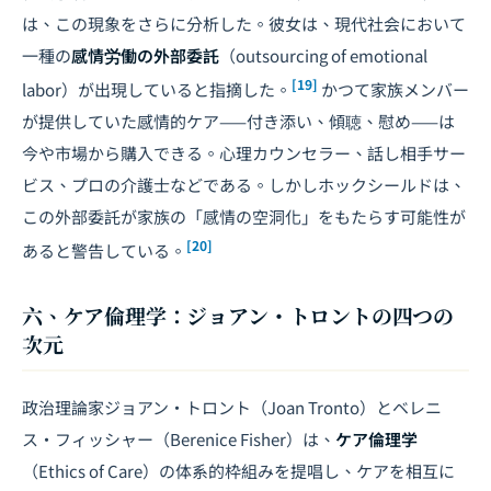
は、この現象をさらに分析した。彼女は、現代社会において
一種の
感情労働の外部委託
（outsourcing of emotional
[19]
labor）が出現していると指摘した。
かつて家族メンバー
が提供していた感情的ケア——付き添い、傾聴、慰め——は
今や市場から購入できる。心理カウンセラー、話し相手サー
ビス、プロの介護士などである。しかしホックシールドは、
この外部委託が家族の「感情の空洞化」をもたらす可能性が
[20]
あると警告している。
六、ケア倫理学：ジョアン・トロントの四つの
次元
政治理論家ジョアン・トロント（Joan Tronto）とベレニ
ス・フィッシャー（Berenice Fisher）は、
ケア倫理学
（Ethics of Care）の体系的枠組みを提唱し、ケアを相互に