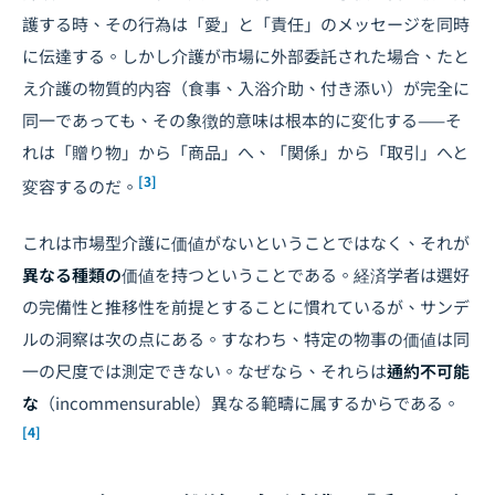
護する時、その行為は「愛」と「責任」のメッセージを同時
に伝達する。しかし介護が市場に外部委託された場合、たと
え介護の物質的内容（食事、入浴介助、付き添い）が完全に
同一であっても、その象徴的意味は根本的に変化する——そ
れは「贈り物」から「商品」へ、「関係」から「取引」へと
[3]
変容するのだ。
これは市場型介護に価値がないということではなく、それが
異なる種類の
価値を持つということである。経済学者は選好
の完備性と推移性を前提とすることに慣れているが、サンデ
ルの洞察は次の点にある。すなわち、特定の物事の価値は同
一の尺度では測定できない。なぜなら、それらは
通約不可能
な
（incommensurable）異なる範疇に属するからである。
[4]