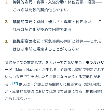
物質的次元
：食事、入浴介助、体位変換、投薬——
これらは比較的契約化しやすい
感情的次元
：忍耐、優しさ、尊重、付き添い——こ
れらは契約化が極めて困難である
臨機応変の次元
：緊急事態の判断と対処——これら
はほぼ事前に規定することができない
契約が全ての重要な次元をカバーできない場合、
モラルハザ
ード
（Moral Hazard）が生じる。介護者は契約で規定されて
いない次元で手を抜いたり怠慢になったりする可能性があ
[12]
る。
例えば、介護士は時間通りに投薬する（監視可能）
が、感情的な交流においては冷淡で疎遠になる（監視困難）
かもしれない。