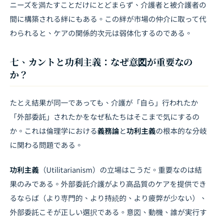
ニーズを満たすことだけにとどまらず、介護者と被介護者の
間に構築される絆にもある。この絆が市場の仲介に取って代
わられると、ケアの関係的次元は弱体化するのである。
七、カントと功利主義：なぜ意図が重要なの
か？
たとえ結果が同一であっても、介護が「自ら」行われたか
「外部委託」されたかをなぜ私たちはそこまで気にするの
か。これは倫理学における
義務論
と
功利主義
の根本的な分岐
に関わる問題である。
功利主義
（Utilitarianism）の立場はこうだ。重要なのは結
果のみである。外部委託介護がより高品質のケアを提供でき
るならば（より専門的、より持続的、より疲弊が少ない）、
外部委託こそが正しい選択である。意図、動機、誰が実行す