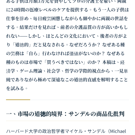
ある子供は月額3万元を費やしてプロの介護士を雇い、両親
に24時間の医療レベルのケアを提供する。もう一人の子供は
仕事を辞め、毎日疲労困憊しながらも細やかに両親の世話を
する。結果だけを見れば、前者の介護品質の方が高いかもし
れない——しかし、ほとんどの文化において、後者の方がよ
り「道徳的」だと見なされる。なぜだろうか？ なぜある種
の労務は「自ら」行わなければ価値がないのか？ なぜある
種のものは市場で「買うべきではない」のか？ 本稿は、経
済学、ゲーム理論、社会学、哲学の学際的視点から、一見単
純でありながら極めて深遠なこの道徳的直感を解明すること
を試みる。
一、市場の道徳的境界：サンデルの商品化批判
ハーバード大学の政治哲学者マイケル・サンデル（Michael