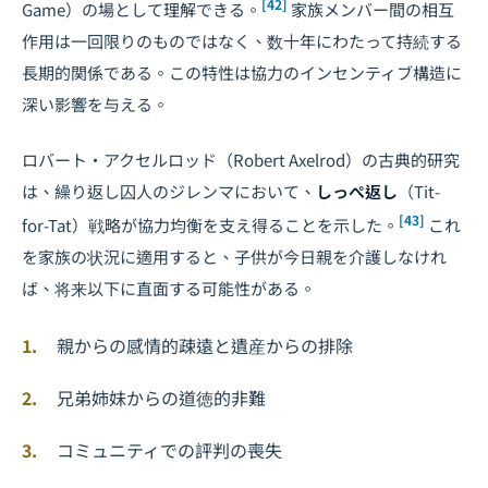
[42]
Game）の場として理解できる。
家族メンバー間の相互
作用は一回限りのものではなく、数十年にわたって持続する
長期的関係である。この特性は協力のインセンティブ構造に
深い影響を与える。
ロバート・アクセルロッド（Robert Axelrod）の古典的研究
は、繰り返し囚人のジレンマにおいて、
しっぺ返し
（Tit-
[43]
for-Tat）戦略が協力均衡を支え得ることを示した。
これ
を家族の状況に適用すると、子供が今日親を介護しなけれ
ば、将来以下に直面する可能性がある。
親からの感情的疎遠と遺産からの排除
兄弟姉妹からの道徳的非難
コミュニティでの評判の喪失