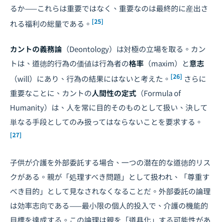
るか——これらは重要ではなく、重要なのは最終的に産出さ
[25]
れる福利の総量である。
カントの義務論
（Deontology）は対極の立場を取る。カン
トは、道徳的行為の価値は行為者の
格率
（maxim）と
意志
[26]
（will）にあり、行為の結果にはないと考えた。
さらに
重要なことに、カントの
人間性の定式
（Formula of
Humanity）は、人を常に目的そのものとして扱い、決して
単なる手段としてのみ扱ってはならないことを要求する。
[27]
子供が介護を外部委託する場合、一つの潜在的な道徳的リス
クがある。親が「処理すべき問題」として扱われ、「尊重す
べき目的」として見なされなくなることだ。外部委託の論理
は効率志向である——最小限の個人的投入で、介護の機能的
目標を達成する。この論理は親を「道具化」する可能性があ