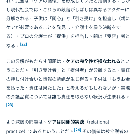
れ、完全な「ケアの循環」を形成していたと指摘する。しか
し現代社会では、これらの段階がしばしば異なるアクターに
分解される。子供は「関心」と「引き受け」を担当し（親に
ケアが必要であることを発見し、介護士を雇う決断をす
る）、プロの介護士が「提供」を担当し、親は「受容」者と
[22]
なる。
この分解がもたらす問題は、
ケアの完全性が損なわれる
とい
うことだ。「引き受け者」と「提供者」が分離すると、責任
の押し付け合いと情報の断絶が生じ得る。子供は「もうお金
を払った、責任は果たした」と考えるかもしれないが、実際
の介護品質については誰も責任を取らない状況が生まれる。
[23]
より深層の問題は、
ケアは関係的実践
（relational
[24]
practice）であるということだ。
その価値は被介護者の