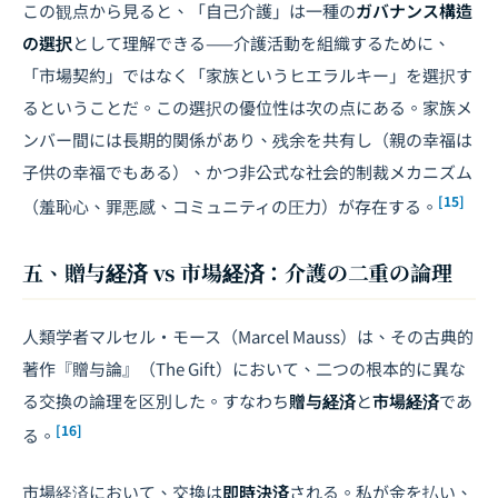
この観点から見ると、「自己介護」は一種の
ガバナンス構造
の選択
として理解できる——介護活動を組織するために、
「市場契約」ではなく「家族というヒエラルキー」を選択す
るということだ。この選択の優位性は次の点にある。家族メ
ンバー間には長期的関係があり、残余を共有し（親の幸福は
子供の幸福でもある）、かつ非公式な社会的制裁メカニズム
[15]
（羞恥心、罪悪感、コミュニティの圧力）が存在する。
五、贈与経済 vs 市場経済：介護の二重の論理
人類学者マルセル・モース（Marcel Mauss）は、その古典的
著作『贈与論』（
The Gift
）において、二つの根本的に異な
る交換の論理を区別した。すなわち
贈与経済
と
市場経済
であ
[16]
る。
市場経済において、交換は
即時決済
される。私が金を払い、