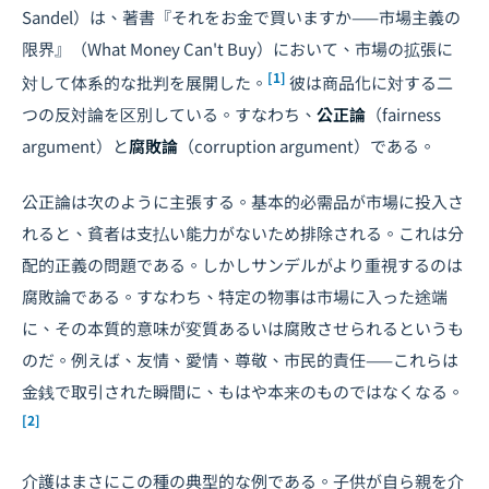
Sandel）は、著書『それをお金で買いますか——市場主義の
限界』（
What Money Can't Buy
）において、市場の拡張に
[1]
対して体系的な批判を展開した。
彼は商品化に対する二
つの反対論を区別している。すなわち、
公正論
（fairness
argument）と
腐敗論
（corruption argument）である。
公正論は次のように主張する。基本的必需品が市場に投入さ
れると、貧者は支払い能力がないため排除される。これは分
配的正義の問題である。しかしサンデルがより重視するのは
腐敗論である。すなわち、特定の物事は市場に入った途端
に、その本質的意味が変質あるいは腐敗させられるというも
のだ。例えば、友情、愛情、尊敬、市民的責任——これらは
金銭で取引された瞬間に、もはや本来のものではなくなる。
[2]
介護はまさにこの種の典型的な例である。子供が自ら親を介