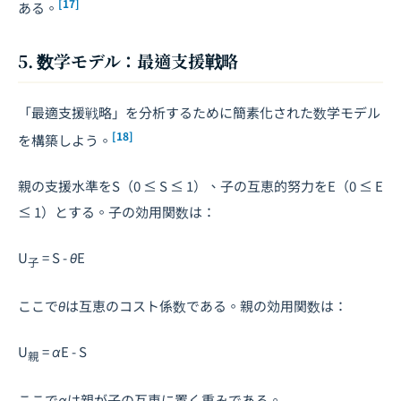
[17]
ある。
5. 数学モデル：最適支援戦略
「最適支援戦略」を分析するために簡素化された数学モデル
[18]
を構築しよう。
親の支援水準を
S
（0 ≤ S ≤ 1）、子の互恵的努力を
E
（0 ≤ E
≤ 1）とする。子の効用関数は：
U
= S - θE
子
ここで
θ
は互恵のコスト係数である。親の効用関数は：
U
= αE - S
親
ここで
α
は親が子の互恵に置く重みである。