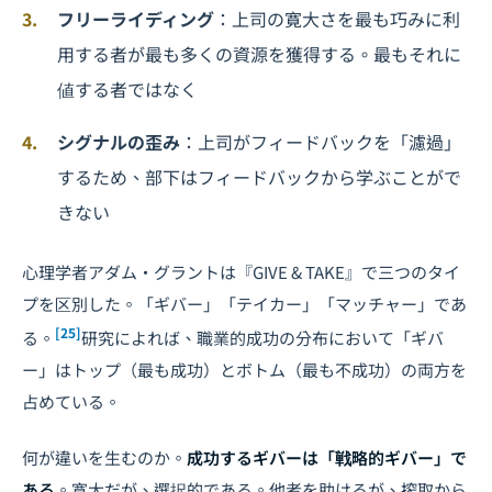
フリーライディング
：上司の寛大さを最も巧みに利
用する者が最も多くの資源を獲得する。最もそれに
値する者ではなく
シグナルの歪み
：上司がフィードバックを「濾過」
するため、部下はフィードバックから学ぶことがで
きない
心理学者アダム・グラントは『GIVE & TAKE』で三つのタイ
プを区別した。「ギバー」「テイカー」「マッチャー」であ
[25]
る。
研究によれば、職業的成功の分布において「ギバ
ー」はトップ（最も成功）とボトム（最も不成功）の両方を
占めている。
何が違いを生むのか。
成功するギバーは「戦略的ギバー」で
ある
。寛大だが、選択的である。他者を助けるが、搾取から