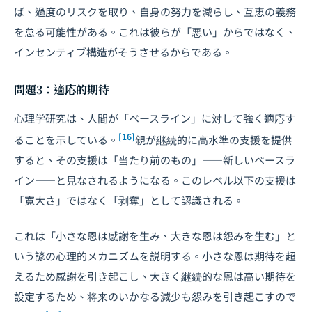
ば、過度のリスクを取り、自身の努力を減らし、互恵の義務
を怠る可能性がある。これは彼らが「悪い」からではなく、
インセンティブ構造がそうさせるからである。
問題3：適応的期待
心理学研究は、人間が「ベースライン」に対して強く適応す
[16]
ることを示している。
親が継続的に高水準の支援を提供
すると、その支援は「当たり前のもの」――新しいベースラ
イン――と見なされるようになる。このレベル以下の支援は
「寛大さ」ではなく「剥奪」として認識される。
これは「小さな恩は感謝を生み、大きな恩は怨みを生む」と
いう諺の心理的メカニズムを説明する。小さな恩は期待を超
えるため感謝を引き起こし、大きく継続的な恩は高い期待を
設定するため、将来のいかなる減少も怨みを引き起こすので