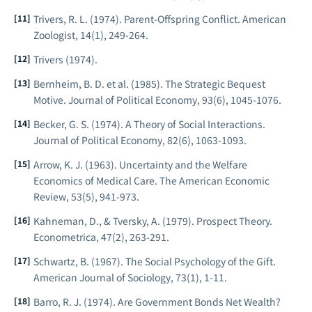
Trivers, R. L. (1974). Parent-Offspring Conflict.
American
Zoologist
, 14(1), 249-264.
Trivers (1974).
Bernheim, B. D. et al. (1985). The Strategic Bequest
Motive.
Journal of Political Economy
, 93(6), 1045-1076.
Becker, G. S. (1974). A Theory of Social Interactions.
Journal of Political Economy
, 82(6), 1063-1093.
Arrow, K. J. (1963). Uncertainty and the Welfare
Economics of Medical Care.
The American Economic
Review
, 53(5), 941-973.
Kahneman, D., & Tversky, A. (1979). Prospect Theory.
Econometrica
, 47(2), 263-291.
Schwartz, B. (1967). The Social Psychology of the Gift.
American Journal of Sociology
, 73(1), 1-11.
Barro, R. J. (1974). Are Government Bonds Net Wealth?