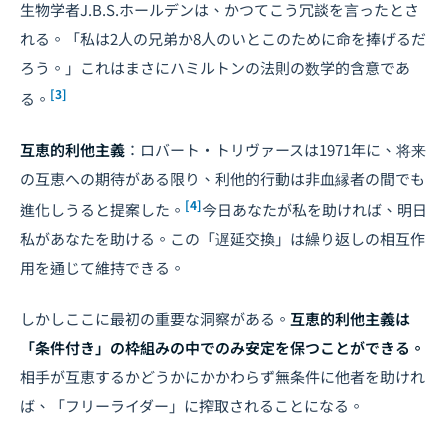
生物学者J.B.S.ホールデンは、かつてこう冗談を言ったとさ
れる。「私は2人の兄弟か8人のいとこのために命を捧げるだ
ろう。」これはまさにハミルトンの法則の数学的含意であ
[3]
る。
互恵的利他主義
：ロバート・トリヴァースは1971年に、将来
の互恵への期待がある限り、利他的行動は非血縁者の間でも
[4]
進化しうると提案した。
今日あなたが私を助ければ、明日
私があなたを助ける。この「遅延交換」は繰り返しの相互作
用を通じて維持できる。
しかしここに最初の重要な洞察がある。
互恵的利他主義は
「条件付き」の枠組みの中でのみ安定を保つことができる。
相手が互恵するかどうかにかかわらず無条件に他者を助けれ
ば、「フリーライダー」に搾取されることになる。