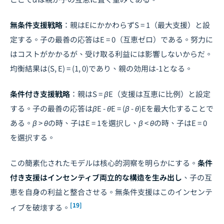
無条件支援戦略
：親は
E
にかかわらず
S = 1
（最大支援）と設
定する。子の最善の応答は
E = 0
（互恵ゼロ）である。努力に
はコストがかかるが、受け取る利益には影響しないからだ。
均衡結果は
(S, E) = (1, 0)
であり、親の効用は
-1
となる。
条件付き支援戦略
：親は
S = βE
（支援は互恵に比例）と設定
する。子の最善の応答は
βE - θE = (β - θ)E
を最大化することで
ある。
β > θ
の時、子は
E = 1
を選択し、
β < θ
の時、子は
E = 0
を選択する。
この簡素化されたモデルは核心的洞察を明らかにする。
条件
付き支援はインセンティブ両立的な構造を生み出し
、子の互
恵を自身の利益と整合させる。無条件支援はこのインセンテ
[19]
ィブを破壊する。