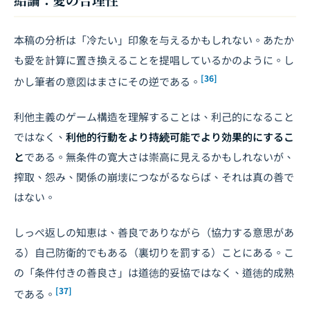
本稿の分析は「冷たい」印象を与えるかもしれない。あたか
も愛を計算に置き換えることを提唱しているかのように。し
[36]
かし筆者の意図はまさにその逆である。
利他主義のゲーム構造を理解することは、利己的になること
ではなく、
利他的行動をより持続可能でより効果的にするこ
と
である。無条件の寛大さは崇高に見えるかもしれないが、
搾取、怨み、関係の崩壊につながるならば、それは真の善で
はない。
しっぺ返しの知恵は、善良でありながら（協力する意思があ
る）自己防衛的でもある（裏切りを罰する）ことにある。こ
の「条件付きの善良さ」は道徳的妥協ではなく、道徳的成熟
[37]
である。