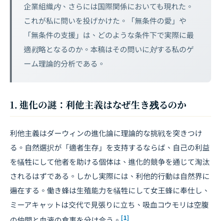
企業組織内、さらには国際関係においても現れた。
これが私に問いを投げかけた。「無条件の愛」や
「無条件の支援」は、どのような条件下で実際に最
適戦略となるのか。本稿はその問いに対する私のゲ
ーム理論的分析である。
1. 進化の謎：利他主義はなぜ生き残るのか
利他主義はダーウィンの進化論に理論的な挑戦を突きつけ
る。自然選択が「適者生存」を支持するならば、自己の利益
を犠牲にして他者を助ける個体は、進化的競争を通じて淘汰
されるはずである。しかし実際には、利他的行動は自然界に
遍在する。働き蜂は生殖能力を犠牲にして女王蜂に奉仕し、
ミーアキャットは交代で見張りに立ち、吸血コウモリは空腹
[1]
の仲間と血液の食事を分け合う。