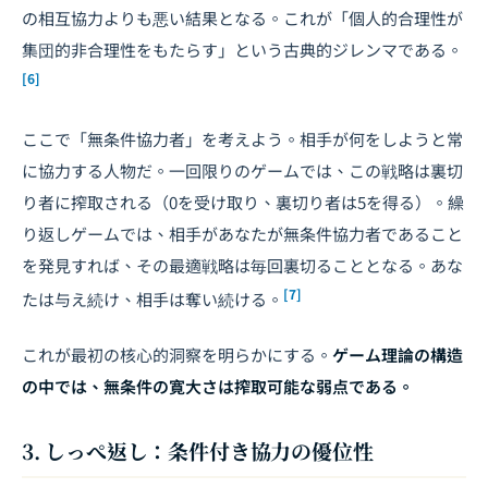
の相互協力よりも悪い結果となる。これが「個人的合理性が
集団的非合理性をもたらす」という古典的ジレンマである。
[6]
ここで「無条件協力者」を考えよう。相手が何をしようと常
に協力する人物だ。一回限りのゲームでは、この戦略は裏切
り者に搾取される（0を受け取り、裏切り者は5を得る）。繰
り返しゲームでは、相手があなたが無条件協力者であること
を発見すれば、その最適戦略は毎回裏切ることとなる。あな
[7]
たは与え続け、相手は奪い続ける。
これが最初の核心的洞察を明らかにする。
ゲーム理論の構造
の中では、無条件の寛大さは搾取可能な弱点である。
3. しっぺ返し：条件付き協力の優位性