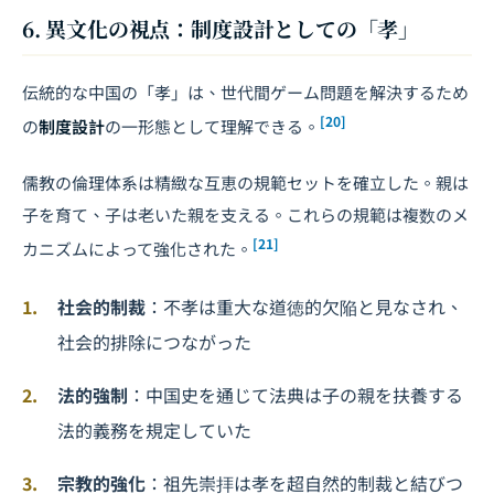
6. 異文化の視点：制度設計としての「孝」
伝統的な中国の「孝」は、世代間ゲーム問題を解決するため
[20]
の
制度設計
の一形態として理解できる。
儒教の倫理体系は精緻な互恵の規範セットを確立した。親は
子を育て、子は老いた親を支える。これらの規範は複数のメ
[21]
カニズムによって強化された。
社会的制裁
：不孝は重大な道徳的欠陥と見なされ、
社会的排除につながった
法的強制
：中国史を通じて法典は子の親を扶養する
法的義務を規定していた
宗教的強化
：祖先崇拝は孝を超自然的制裁と結びつ