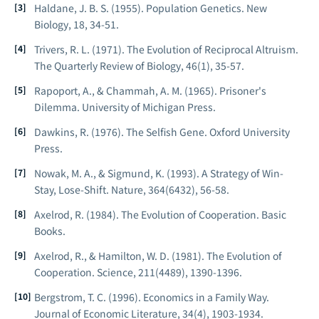
Haldane, J. B. S. (1955). Population Genetics.
New
Biology
, 18, 34-51.
Trivers, R. L. (1971). The Evolution of Reciprocal Altruism.
The Quarterly Review of Biology
, 46(1), 35-57.
Rapoport, A., & Chammah, A. M. (1965).
Prisoner's
Dilemma
. University of Michigan Press.
Dawkins, R. (1976).
The Selfish Gene
. Oxford University
Press.
Nowak, M. A., & Sigmund, K. (1993). A Strategy of Win-
Stay, Lose-Shift.
Nature
, 364(6432), 56-58.
Axelrod, R. (1984).
The Evolution of Cooperation
. Basic
Books.
Axelrod, R., & Hamilton, W. D. (1981). The Evolution of
Cooperation.
Science
, 211(4489), 1390-1396.
Bergstrom, T. C. (1996). Economics in a Family Way.
Journal of Economic Literature
, 34(4), 1903-1934.