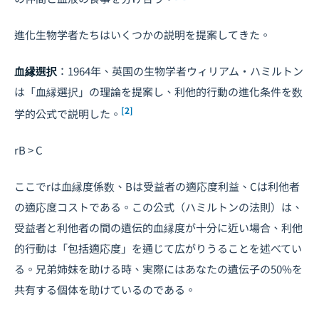
進化生物学者たちはいくつかの説明を提案してきた。
血縁選択
：1964年、英国の生物学者ウィリアム・ハミルトン
は「血縁選択」の理論を提案し、利他的行動の進化条件を数
[2]
学的公式で説明した。
rB > C
ここで
r
は血縁度係数、
B
は受益者の適応度利益、
C
は利他者
の適応度コストである。この公式（ハミルトンの法則）は、
受益者と利他者の間の遺伝的血縁度が十分に近い場合、利他
的行動は「包括適応度」を通じて広がりうることを述べてい
る。兄弟姉妹を助ける時、実際にはあなたの遺伝子の50%を
共有する個体を助けているのである。