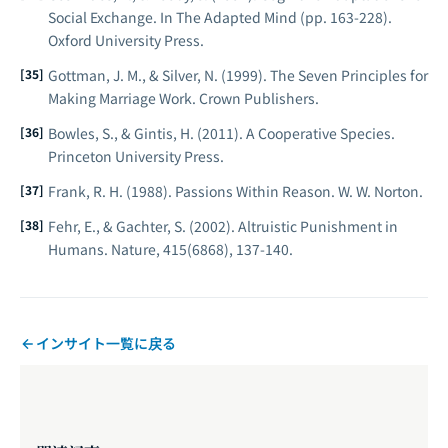
Social Exchange. In
The Adapted Mind
(pp. 163-228).
Oxford University Press.
Gottman, J. M., & Silver, N. (1999).
The Seven Principles for
Making Marriage Work
. Crown Publishers.
Bowles, S., & Gintis, H. (2011).
A Cooperative Species
.
Princeton University Press.
Frank, R. H. (1988).
Passions Within Reason
. W. W. Norton.
Fehr, E., & Gachter, S. (2002). Altruistic Punishment in
Humans.
Nature
, 415(6868), 137-140.
インサイト一覧に戻る