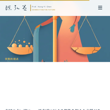
学際的視点
利他主義のパラドックス：与えれば与え
るほど見返りが少なくなる理由
陳弘益 教授｜名古屋大学法学博士。英国ケンブリッジ大学研究員兼アジア
太平洋地域代表、浙江大学国際連合商学院MBA主任兼エグゼクティブ教育
主任を歴任し、世界銀行、国連等の国際機関の越境政策研究を主導。現在、
超智コンサルティング（Meta Intelligence）を率い、ビジネスの専門知識
と先端技術を融合し、AIおよび
量子コンピューティング
等の分野におけるソ
フトウェア開発および戦略策定サービスを提供。