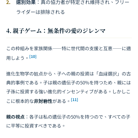
選別効果
：真の協力者が特定され維持され、フリー
ライダーは排除される
4. 親子ゲーム：無条件の愛のジレンマ
この枠組みを家族関係――特に世代間の支援と互恵――に適
[10]
用しよう。
進化生物学の観点から、子への親の投資は「血縁選択」の古
典的事例である。子は親の遺伝子の50%を持つため、親には
子孫に投資する強い進化的インセンティブがある。しかしこ
[11]
こに根本的な
非対称性
がある。
親の視点
：各子は私の遺伝子の50%を持つので、すべての子
に平等に投資すべきである。