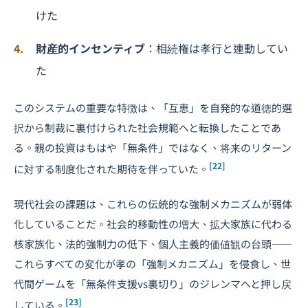
けた
財産的インセンティブ
：相続権は孝行と連動してい
た
このシステムの重要な特徴は、「互恵」を自発的な道徳的選
択から制裁に裏付けられた社会規範へと転換したことであ
る。親の投資はもはや「無条件」ではなく、将来のリターン
[22]
に対する制度化された期待を伴っていた。
現代社会の課題は、これらの伝統的な強制メカニズムが弱体
化していることだ。社会的移動性の増大、拡大家族に代わる
核家族化、法的強制力の低下、個人主義的価値観の台頭――
これらすべての変化が孝の「強制メカニズム」を侵食し、世
代間ゲームを「無条件支援vs裏切り」のジレンマへと押し戻
[23]
している。