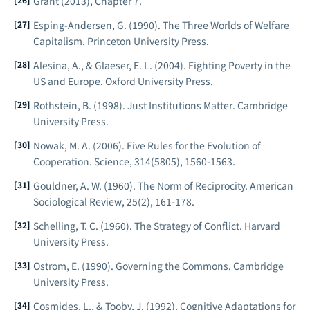
Grant (2013), Chapter 7.
Esping-Andersen, G. (1990).
The Three Worlds of Welfare
Capitalism
. Princeton University Press.
Alesina, A., & Glaeser, E. L. (2004).
Fighting Poverty in the
US and Europe
. Oxford University Press.
Rothstein, B. (1998).
Just Institutions Matter
. Cambridge
University Press.
Nowak, M. A. (2006). Five Rules for the Evolution of
Cooperation.
Science
, 314(5805), 1560-1563.
Gouldner, A. W. (1960). The Norm of Reciprocity.
American
Sociological Review
, 25(2), 161-178.
Schelling, T. C. (1960).
The Strategy of Conflict
. Harvard
University Press.
Ostrom, E. (1990).
Governing the Commons
. Cambridge
University Press.
Cosmides, L., & Tooby, J. (1992). Cognitive Adaptations for