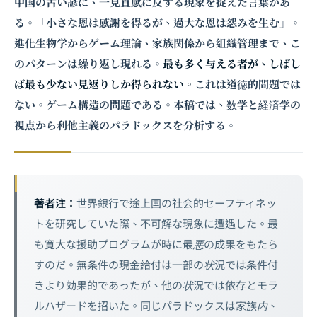
中国の古い諺に、一見直感に反する現象を捉えた言葉があ
る。「小さな恩は感謝を得るが、過大な恩は怨みを生む」。
進化生物学から
ゲーム理論
、家族関係から組織管理まで、こ
のパターンは繰り返し現れる。
最も多く与える者が、しばし
ば最も少ない見返りしか得られない。
これは道徳的問題では
ない。ゲーム構造の問題である。本稿では、数学と経済学の
視点から利他主義のパラドックスを分析する。
著者注：
世界銀行で途上国の社会的セーフティネッ
トを研究していた際、不可解な現象に遭遇した。最
も寛大な援助プログラムが時に最悪の成果をもたら
すのだ。無条件の現金給付は一部の状況では条件付
きより効果的であったが、他の状況では依存とモラ
ルハザードを招いた。同じパラドックスは家族内、