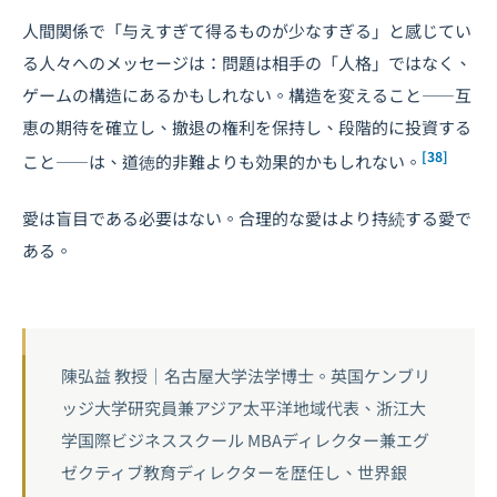
人間関係で「与えすぎて得るものが少なすぎる」と感じてい
る人々へのメッセージは：問題は相手の「人格」ではなく、
ゲームの構造にあるかもしれない。構造を変えること――互
恵の期待を確立し、撤退の権利を保持し、段階的に投資する
[38]
こと――は、道徳的非難よりも効果的かもしれない。
愛は盲目である必要はない。合理的な愛はより持続する愛で
ある。
陳弘益 教授｜名古屋大学法学博士。英国ケンブリ
ッジ大学研究員兼アジア太平洋地域代表、浙江大
学国際ビジネススクール MBAディレクター兼エグ
ゼクティブ教育ディレクターを歴任し、世界銀