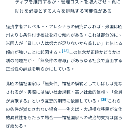
ティブを維持するが、管理コストを増大させ、真に
助けを必要とする人々を排除する可能性がある
経済学者アルベルト・アレシナらの研究によれば、米国は欧
州よりも条件付き福祉を好む傾向がある。これは部分的に、
米国人が「貧しい人は努力が足りないから貧しい」と信じる
[28]
傾向が強いことに起因する。
この信念が正確かどうかは
別の問題だが、「無条件の贈与」があらゆる社会で直面する
正当性の課題を明らかにしている。
北欧の福祉国家は「無条件」福祉の模範としてしばしば見な
されるが、実際には強い社会規範、高い社会的信頼、「全員
[29]
が貢献する」という互恵的期待に依拠している。
これら
の条件が満たされない場合――例えば、大規模な移民が文化
的異質性をもたらす場合――福祉国家への政治的支持は揺ら
ぎ始める。