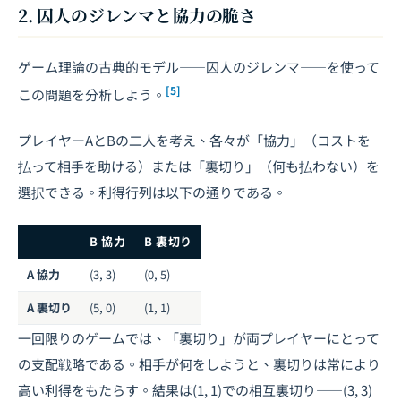
2. 囚人のジレンマと協力の脆さ
ゲーム理論の古典的モデル――囚人のジレンマ――を使って
[5]
この問題を分析しよう。
プレイヤーAとBの二人を考え、各々が「協力」（コストを
払って相手を助ける）または「裏切り」（何も払わない）を
選択できる。利得行列は以下の通りである。
B 協力
B 裏切り
A 協力
(3, 3)
(0, 5)
A 裏切り
(5, 0)
(1, 1)
一回限りのゲームでは、「裏切り」が両プレイヤーにとって
の支配戦略である。相手が何をしようと、裏切りは常により
高い利得をもたらす。結果は(1, 1)での相互裏切り――(3, 3)