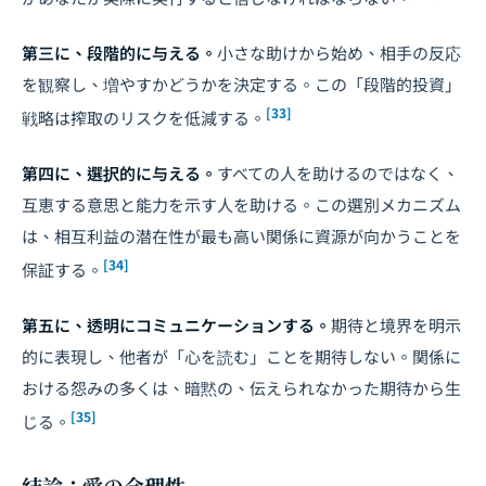
第三に、段階的に与える。
小さな助けから始め、相手の反応
を観察し、増やすかどうかを決定する。この「段階的投資」
[33]
戦略は搾取のリスクを低減する。
第四に、選択的に与える。
すべての人を助けるのではなく、
互恵する意思と能力を示す人を助ける。この選別メカニズム
は、相互利益の潜在性が最も高い関係に資源が向かうことを
[34]
保証する。
第五に、透明にコミュニケーションする。
期待と境界を明示
的に表現し、他者が「心を読む」ことを期待しない。関係に
おける怨みの多くは、暗黙の、伝えられなかった期待から生
[35]
じる。
結論：愛の合理性