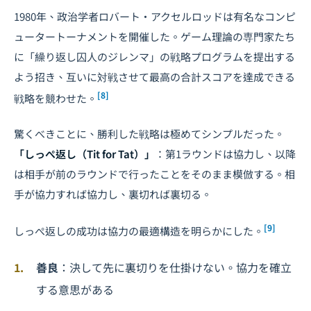
1980年、政治学者ロバート・アクセルロッドは有名なコンピ
ュータートーナメントを開催した。ゲーム理論の専門家たち
に「繰り返し囚人のジレンマ」の戦略プログラムを提出する
よう招き、互いに対戦させて最高の合計スコアを達成できる
[8]
戦略を競わせた。
驚くべきことに、勝利した戦略は極めてシンプルだった。
「しっぺ返し（Tit for Tat）」
：第1ラウンドは協力し、以降
は相手が前のラウンドで行ったことをそのまま模倣する。相
手が協力すれば協力し、裏切れば裏切る。
[9]
しっぺ返しの成功は協力の最適構造を明らかにした。
善良
：決して先に裏切りを仕掛けない。協力を確立
する意思がある