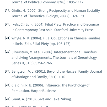
Journal of Political Economy
, 82(6), 1095-1117.
Gintis, H. (2000). Strong Reciprocity and Human Sociality.
Journal of Theoretical Biology
, 206(2), 169-179.
Ikels, C. (Ed.). (2004).
Filial Piety: Practice and Discourse
in Contemporary East Asia
. Stanford University Press.
Whyte, M. K. (2004). Filial Obligations in Chinese Families.
In Ikels (Ed.),
Filial Piety
(pp. 106-127).
Silverstein, M. et al. (2006). Intergenerational Transfers
and Living Arrangements.
The Journals of Gerontology
Series B
, 61(5), S256-S266.
Bengtson, V. L. (2001). Beyond the Nuclear Family.
Journal
of Marriage and Family
, 63(1), 1-16.
Cialdini, R. B. (2006).
Influence: The Psychology of
Persuasion
. Harper Business.
Grant, A. (2013).
Give and Take
. Viking.