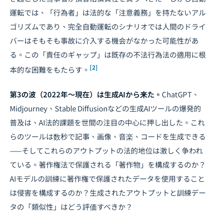
運転では、「行為者」は法的な「注意義務」を持たないアル
ゴリズムであり、完全自動運転のシナリオでは人間のドライ
バーはそもそも事故に介入する機会がなかった可能性があ
る。この「責任のギャップ」は既存の不法行為法の適用に根
[2]
本的な困難をもたらす。
第3の波（2022年〜現在）は生成AIから来た。
ChatGPT、
Midjourney、Stable Diffusionなどの生成AIツールの爆発的
普及は、AI法的課題を世間の注目の中心に押し出した。これ
らのツールは数秒で記事、画像、音楽、コードを生成できる
——そしてこれらのアウトプットの法的地位は激しく争われ
ている。著作権法で保護される「著作物」を構成するのか？
AIモデルの訓練に著作権で保護されたデータを使用すること
は侵害を構成するのか？生成されたアウトプットと訓練デー
タの「類似性」はどう評価すべきか？