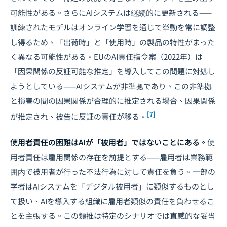
可能性がある。さらにAIシステムは継続的に更新される——
訓練されたモデルはオンライン学習を通じて挙動を常に調整
し得るため、「出荷時」と「使用時」の製品の特性がまった
く異なる可能性がある。EUのAI責任指令案（2022年）は
「因果関係の反証可能な推定」を導入してこの問題に対処し
ようとしている——AIシステムが非準拠であり、この非準拠
と損害の間の因果関係が合理的に推定される場合、因果関係
[7]
が推定され、被告に反証の責任が移る。
使用者責任の困難はAIが「被用者」ではないことにある。
使
用者責任は雇用関係の存在を前提とする——雇用者は業務範
囲内で被用者が行った不法行為に対して責任を負う。一部の
学者はAIシステムを「デジタル被用者」に類似するものとし
て扱い、AIを導入する組織に雇用者類似の責任を負わせるこ
とを主張する。この類推は特定のシナリオでは直感的な妥当