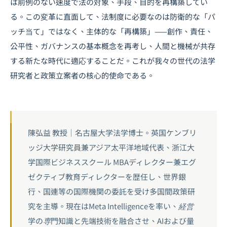
は前例のない速度で法の対象、手段、目的を再構築してい
る。この変革に直面して、法制度に必要なのは防衛的な「パ
ッチ当て」ではなく、主体的な「再構築」——創作、責任、
公平性、ガバナンスの基本概念を再考し、人間と機械が共存
する新たな時代に適応することだ。これが我々の世代の法学
研究者と政策立案者の核心的使命である。
陳弘益 教授｜名古屋大学法学博士。英国ケンブリ
ッジ大学研究員兼アジア太平洋地域代表、浙江大
学国際ビジネススクール MBAディレクター兼エグ
ゼクティブ教育ディレクターを歴任し、世界銀
行、国連等の国際機関の委託を受け多国間政策研
究を主導。現在はMeta Intelligenceを率い、経営
学の専門知識と先端技術を融合させ、AIおよび量