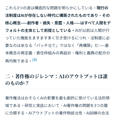
これら3つの波は構造的な問題を明らかにしている。
現行の
法制度はAIが存在しない時代に構築されたものであり、その
核心概念——創作者、過失、意図、人格——はすべて人間をデ
フォルトの主体として前提としている。
AIが以前は人間が行
っていた機能をますます多く引き受けるにつれ、法制度に必
要なのは単なる「パッチ当て」ではなく「再構築」だ——基
本概念の再定義、責任枠組みの再設計、権利と義務の配分の
[3]
再均衡である。
二、著作権のジレンマ：AIのアウトプットは誰
のものか？
著作権法はおそらくAIの影響を最も劇的に受けている法的領
域である。研究と実践において、AI著作権の問題を3つの層
に分類する。AIアウトプットの著作物該当性、AI訓練の合法