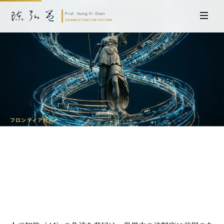
フロンティア分析
AI時代の法的課題：著作権紛争から規制
枠組みまで
陳弘益 教授｜名古屋大学法学博士。英国ケンブリッジ大学研究員兼アジア
太平洋地域代表、浙江大学国際連合商学院MBA主任兼エグゼクティブ教育
主任を歴任し、世界銀行、国連等の国際機関の越境政策研究を主導。現在、
超智コンサルティング（Meta Intelligence）を率い、ビジネスの専門知識
と先端技術を融合し、AIおよび
量子コンピューティング
等の分野におけるソ
フトウェア開発および戦略策定サービスを提供。