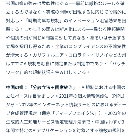
米国の道の強みは柔軟性にある——事前に厳格なルールを確
立するのではなく、実際の問題が出現するに応じて段階的に
対応し、「時期尚早な規制」のイノベーション阻害効果を回
避する。しかしその弱みは断片化にある——異なる連邦機関
や個別の州が同じAI問題に対して異なる、あるいは矛盾する
立場を採用し得るため、企業のコンプライアンスの不確実性
が増大する。カリフォルニア、コロラド、イリノイなどの州
はすでにAI規制を独自に制定または制定中であり、「パッチ
ワーク」的な規制状況を生み出している。
中国の道：「分散立法＋国家統治」。
AI規制における中国の
立法ペースは目覚ましい。2021年の個人情報保護法（PIPL）
から、2022年のインターネット情報サービスにおけるディー
プ合成管理規定（通称「ディープフェイク法」）、2023年の
生成的人工知能サービス暫定管理弁法まで、中国はわずか3
年間で特定のAIアプリケーションを対象とする複数の規制を