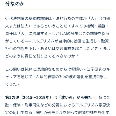
分なのか
近代法制度の基本的前提は、法的行為の主体が「人」（自然
人または法人）であるということだ。すべての権利、義務、
責任は「人」に帰属する。しかしAIの登場はこの前提を揺る
がしている——アルゴリズムが自律的に絵画を生成し、融資
拒否の判断を下し、あるいは交通事故を起こしたとき、法は
どのように責任を割り当てるべきなのか？
この問いは純粋に理論的なものからは程遠い。法学研究のキ
ャリアを通じて、AI法的影響の3つの波の進化を直接目撃し
てきた。
第1の波（2015〜2019年）は「狭いAI」から来た——
特に金
融、保険、刑事司法などの分野におけるアルゴリズム意思決
定の応用である。銀行がAIモデルを使って融資申請を評価す