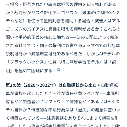
る場合、拒否された申請者は拒否の理由を知る権利がある
か？裁判所がリスク評価アルゴリズム（米国のCOMPASシス
テムなど）を使って量刑判断を補助する場合、被告人はアル
ゴリズムのバイアスに異議を唱える権利があるか？これらの
問いは手続的正義の核心に触れる——法の支配によって統治
される社会では、個人の権利に影響を与えるすべての判断は
説明可能かつ異議申立可能であるべきだ。しかしAIモデルの
「ブラックボックス」性質（特に深層学習モデル）は「説
[1]
明」を極めて困難にする。
第2の波（2020〜2022年）は自動運転から来た。
自動運転
車が事故を起こしたとき、誰が責任を負うべきか——車両所
有者か？製造者か？ソフトウェア開発者か？あるいはAIシス
テム自体か？伝統的な不法行為法は「過失」の概念に基づい
て構築されている——注意義務を怠りそれによって損害を引
き起こした当事者が損害賠償責任を負うべきだ。しかし自動