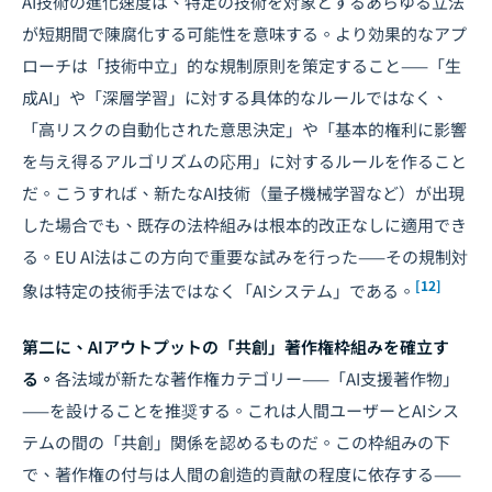
AI技術の進化速度は、特定の技術を対象とするあらゆる立法
が短期間で陳腐化する可能性を意味する。より効果的なアプ
ローチは「技術中立」的な規制原則を策定すること——「生
成AI」や「深層学習」に対する具体的なルールではなく、
「高リスクの自動化された意思決定」や「基本的権利に影響
を与え得るアルゴリズムの応用」に対するルールを作ること
だ。こうすれば、新たなAI技術（量子機械学習など）が出現
した場合でも、既存の法枠組みは根本的改正なしに適用でき
る。EU AI法はこの方向で重要な試みを行った——その規制対
[12]
象は特定の技術手法ではなく「AIシステム」である。
第二に、AIアウトプットの「共創」著作権枠組みを確立す
る。
各法域が新たな著作権カテゴリー——「AI支援著作物」
——を設けることを推奨する。これは人間ユーザーとAIシス
テムの間の「共創」関係を認めるものだ。この枠組みの下
で、著作権の付与は人間の創造的貢献の程度に依存する——