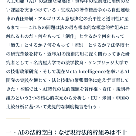
人工知能（AI）の急速な発展は、世界中の法制度に前例のな
い課題を突きつけている。生成AIの著作権紛争から自動運転
車の責任帰属、アルゴリズム意思決定の公平性と透明性に至
るまで——これらの問題は法の最も根本的な概念的枠組みに
触れるものだ。何をもって「創作」とするか？何をもって
「過失」とするか？何をもって「差別」とするか？法学博士
の研究背景を持ち、近年AIの技術応用に深く関わってきた研
究者として、名古屋大学での法学教育、ケンブリッジ大学で
の技術政策研究、そして現在Meta Intelligenceを率いるAI
開発の実践を通じて、法と技術の緊張関係に絶えず直面して
きた。本稿では、AI時代の法的課題を著作権、責任、規制枠
組みという3つの核心的次元から分析し、EU、米国、中国の
比較分析に基づいて先見的な制度提言を行う。
一、AIの法的空白：なぜ現行法的枠組みは不十