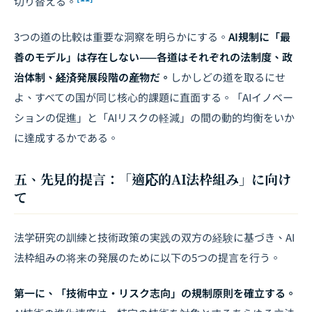
切り替える。
3つの道の比較は重要な洞察を明らかにする。
AI規制に「最
善のモデル」は存在しない——各道はそれぞれの法制度、政
治体制、経済発展段階の産物だ。
しかしどの道を取るにせ
よ、すべての国が同じ核心的課題に直面する。「AIイノベー
ションの促進」と「AIリスクの軽減」の間の動的均衡をいか
に達成するかである。
五、先見的提言：「適応的AI法枠組み」に向け
て
法学研究の訓練と技術政策の実践の双方の経験に基づき、AI
法枠組みの将来の発展のために以下の5つの提言を行う。
第一に、「技術中立・リスク志向」の規制原則を確立する。