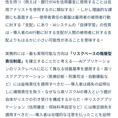
性を持つ（例えば、銀行がAIを信用審査に使用することは信
用アナリストを使用するのに類似する）。しかし理論的な課
題にも直面する——使用者責任の基盤は雇用者の被用者行動
に対する「支配」にあり、AIシステムの「自律学習」の性質
は、導入者のAI行動に対する支配が人間の被用者に対する支
配よりもはるかに小さい可能性があることを意味する。
実務的には、最も実現可能な方向は
「リスクベースの階層型
責任制度」
を確立することだと考える——AIアプリケーショ
ンのリスクレベルに応じて異なる帰属基準を適用する。高リ
スクアプリケーション（医療診断、刑事司法、自動運転な
ど）には厳格責任を適用すべきだ——導入者は過失の証明な
しに補償責任を負う。なぜなら高リスクAIの導入という選択
自体がリスクの引き受けを構成するからだ。中リスクアプリ
ケーション（信用審査、保険料率設定など）には推定過失を
適用すべきだ——導入者は合理的な注意を払ったことを証明