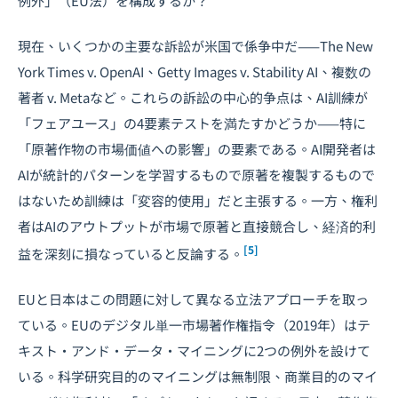
例外」（EU法）を構成するか？
現在、いくつかの主要な訴訟が米国で係争中だ——The New
York Times v. OpenAI、Getty Images v. Stability AI、複数の
著者 v. Metaなど。これらの訴訟の中心的争点は、AI訓練が
「フェアユース」の4要素テストを満たすかどうか——特に
「原著作物の市場価値への影響」の要素である。AI開発者は
AIが統計的パターンを学習するもので原著を複製するもので
はないため訓練は「変容的使用」だと主張する。一方、権利
者はAIのアウトプットが市場で原著と直接競合し、経済的利
[5]
益を深刻に損なっていると反論する。
EUと日本はこの問題に対して異なる立法アプローチを取っ
ている。EUのデジタル単一市場著作権指令（2019年）はテ
キスト・アンド・データ・マイニングに2つの例外を設けて
いる。科学研究目的のマイニングは無制限、商業目的のマイ