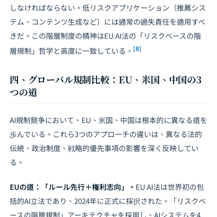
しなければならない。低リスクアプリケーション（推薦シス
テム、コンテンツ生成など）には通常の過失責任を適用すべ
きだ。この階層制度の精神はEU AI法の「リスクベースの階
[8]
層規制」哲学と高度に一致している。
四、グローバル規制比較：EU、米国、中国の3
つの道
AI規制競争において、EU、米国、中国は根本的に異なる道を
歩んでいる。これら3つのアプローチの違いは、異なる法的
伝統、政治制度、戦略的優先事項の影響を深く反映してい
る。
EUの道：「ルール先行＋権利志向」。
EU AI法は世界初の包
括的AI立法であり、2024年に正式に採択された。「リスクベ
ースの階層規制」アーキテクチャを採用し、AIシステムを4