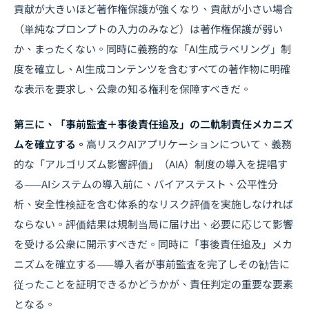
貢献が大きいほど著作権保護が強くなり、貢献が小さい場合
（単純なプロンプトの入力のみなど）は著作権保護が弱い
か、まったくない。同時に義務的な「AI生成ラベリング」制
度を確立し、AI生成コンテンツを含むすべての著作物に明確
な表示を要求し、公衆の知る権利を保障すべきだ。
第三に、「事前監査＋事後責任追及」の二軌制責任メカニズ
ムを確立する。
高リスクAIアプリケーションについて、義務
的な「アルゴリズム影響評価」（AIA）制度の導入を提唱す
る——AIシステムの導入前に、バイアステスト、公平性分
析、安全性検証を含む体系的なリスク評価を実施しなければ
ならない。評価結果は規制当局に届け出、必要に応じて影響
を受ける公衆に開示すべきだ。同時に「事後責任追及」メカ
ニズムを確立する——導入者が事前監査を完了しその勧告に
従ったことを証明できるかどうかが、責任判定の重要な要素
となる。