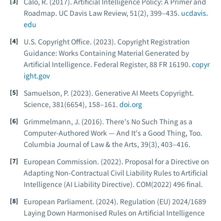
Calo, R. (2017). Artificial Intelligence Policy: A Primer and
Roadmap.
UC Davis Law Review, 51
(2), 399–435.
ucdavis.
edu
U.S. Copyright Office. (2023).
Copyright Registration
Guidance: Works Containing Material Generated by
Artificial Intelligence.
Federal Register, 88 FR 16190.
copyr
ight.gov
Samuelson, P. (2023). Generative AI Meets Copyright.
Science, 381
(6654), 158–161.
doi.org
Grimmelmann, J. (2016). There's No Such Thing as a
Computer-Authored Work — And It's a Good Thing, Too.
Columbia Journal of Law & the Arts, 39
(3), 403–416.
European Commission. (2022).
Proposal for a Directive on
Adapting Non-Contractual Civil Liability Rules to Artificial
Intelligence (AI Liability Directive).
COM(2022) 496 final.
European Parliament. (2024).
Regulation (EU) 2024/1689
Laying Down Harmonised Rules on Artificial Intelligence