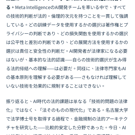
る。
Meta IntelligenceのAI開発チームを率いる中で、すべて
の技術的判断が法的・倫理的次元を持つことを一貫して強調
している。どの訓練データを使用するかの選択は著作権とプ
ライバシーの判断であり、どの損失関数を使用するかの選択
は公平性と差別の判断であり、どの展開方法を使用するかの
選択は責任と安全性の判断だ。AI開発者が法律家になる必要
はないが、基本的な法的認識——自らの技術的選択が生み得
る法的帰結への理解——は必要だ。同様に、法律専門家もAI
の基本原則を理解する必要がある——さもなければ理解して
いない技術を効果的に規制することはできない。
振り返ると、AI時代の法的課題は単なる「技術的問題の法律
化」ではなく、「法そのものの現代化」である。名古屋大学
で法学博士号を取得する過程で、金融規制の法的アーキテク
チャを研究した——比較的安定した分野であった。今日、AI