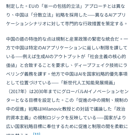
制定した。EUの「単一の包括的立法」アプローチとは異な
り、中国は「分散立法」戦略を採用した——異なるAIアプリ
ケーションシナリオに対して専門的な行政措置を策定する。
中国の道の特徴的な点は規制と産業政策の緊密な統合だ。一
方で中国は特定のAIアプリケーションに厳しい制限を課して
いる——例えば生成AIのアウトプットが「社会主義の核心的
価値」と合致することを要求し、ディープフェイク技術にラ
ベリング義務を課す。他方で中国はAIを国家戦略的優先事項
として位置づけている——「新世代人工知能発展規画」
（2017年）は2030年までにグローバルAIイノベーションセン
ターとなる目標を設定した。この「促進の中の規制、規制の
中の促進」戦略はMilanovic教授との対話で議論した「政治
的資本主義」の規制ロジックを反映している——国家がより
広い国家戦略目標に奉仕するために促進と制限の間を柔軟に
[11]