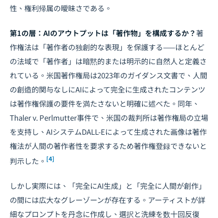
性、権利帰属の曖昧さである。
第1の層：AIのアウトプットは「著作物」を構成するか？
著
作権法は「著作者の独創的な表現」を保護する——ほとんど
の法域で「著作者」は暗黙的または明示的に自然人と定義さ
れている。米国著作権局は2023年のガイダンス文書で、人間
の創造的関与なしにAIによって完全に生成されたコンテンツ
は著作権保護の要件を満たさないと明確に述べた。同年、
Thaler v. Perlmutter事件で、米国の裁判所は著作権局の立場
を支持し、AIシステムDALL-Eによって生成された画像は著作
権法が人間の著作者性を要求するため著作権登録できないと
[4]
判示した。
しかし実際には、「完全にAI生成」と「完全に人間が創作」
の間には広大なグレーゾーンが存在する。アーティストが詳
細なプロンプトを丹念に作成し、選択と洗練を数十回反復