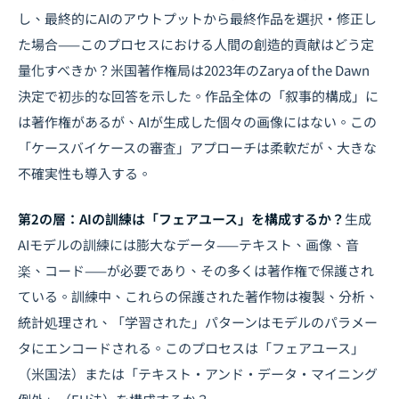
し、最終的にAIのアウトプットから最終作品を選択・修正し
た場合——このプロセスにおける人間の創造的貢献はどう定
量化すべきか？米国著作権局は2023年のZarya of the Dawn
決定で初歩的な回答を示した。作品全体の「叙事的構成」に
は著作権があるが、AIが生成した個々の画像にはない。この
「ケースバイケースの審査」アプローチは柔軟だが、大きな
不確実性も導入する。
第2の層：AIの訓練は「フェアユース」を構成するか？
生成
AIモデルの訓練には膨大なデータ——テキスト、画像、音
楽、コード——が必要であり、その多くは著作権で保護され
ている。訓練中、これらの保護された著作物は複製、分析、
統計処理され、「学習された」パターンはモデルのパラメー
タにエンコードされる。このプロセスは「フェアユース」
（米国法）または「テキスト・アンド・データ・マイニング