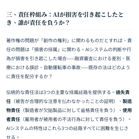
三、責任枠組み：AIが損害を引き起こしたと
き、誰が責任を負うか？
著作権の問題が「創作の権利」に関わるものだとすれば、責
任の問題は「損害の帰属」に関わる。AIシステムの判断や行
為が損害を引き起こした場合——融資審査における差別、医
療における誤診、自動運転車の事故——既存の法はどのよう
に責任を配分するか？
伝統的な責任法は3つの主要な帰属経路を提供する。
過失責
任
（被告が合理的な注意を払わなかったことの証明）、
製造
物責任
（製造者が欠陥製品に対して厳格責任を負う）、
使用
者責任
（雇用者が被用者の不法行為に対して責任を負う）。
AIシステムの特性はこれら3つの経路すべてに困難を生じさ
せる。