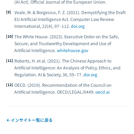
(AI Act).
Official Journal of the European Union.
Veale, M. & Borgesius, F. Z. (2021). Demystifying the Draft
EU Artificial Intelligence Act.
Computer Law Review
International, 22
(4), 97–112.
doi.org
The White House. (2023).
Executive Order on the Safe,
Secure, and Trustworthy Development and Use of
Artificial Intelligence.
whitehouse.gov
Roberts, H. et al. (2021). The Chinese Approach to
Artificial Intelligence: An Analysis of Policy, Ethics, and
Regulation.
AI & Society, 36
, 59–77.
doi.org
OECD. (2019).
Recommendation of the Council on
Artificial Intelligence.
OECD/LEGAL/0449.
oecd.ai
インサイト一覧に戻る