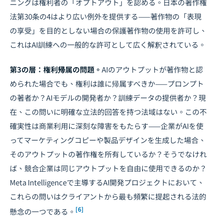
ニングは権利者の「オプトアウト」を認める。日本の著作権
法第30条の4はより広い例外を提供する——著作物の「表現
の享受」を目的としない場合の保護著作物の使用を許可し、
これはAI訓練への一般的な許可として広く解釈されている。
第3の層：権利帰属の問題。
AIのアウトプットが著作物と認
められた場合でも、権利は誰に帰属すべきか——プロンプト
の著者か？AIモデルの開発者か？訓練データの提供者か？現
在、この問いに明確な立法的回答を持つ法域はない。この不
確実性は商業利用に深刻な障害をもたらす——企業がAIを使
ってマーケティングコピーや製品デザインを生成した場合、
そのアウトプットの著作権を所有しているか？そうでなけれ
ば、競合企業は同じアウトプットを自由に使用できるのか？
Meta Intelligenceで主導するAI開発プロジェクトにおいて、
これらの問いはクライアントから最も頻繁に提起される法的
[6]
懸念の一つである。