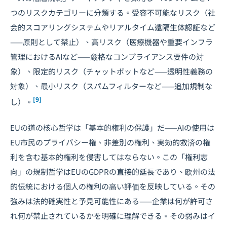
つのリスクカテゴリーに分類する。受容不可能なリスク（社
会的スコアリングシステムやリアルタイム遠隔生体認証など
——原則として禁止）、高リスク（医療機器や重要インフラ
管理におけるAIなど——厳格なコンプライアンス要件の対
象）、限定的リスク（チャットボットなど——透明性義務の
対象）、最小リスク（スパムフィルターなど——追加規制な
[9]
し）。
EUの道の核心哲学は「基本的権利の保護」だ——AIの使用は
EU市民のプライバシー権、非差別の権利、実効的救済の権
利を含む基本的権利を侵害してはならない。この「権利志
向」の規制哲学はEUのGDPRの直接的延長であり、欧州の法
的伝統における個人の権利の高い評価を反映している。その
強みは法的確実性と予見可能性にある——企業は何が許可さ
れ何が禁止されているかを明確に理解できる。その弱みはイ