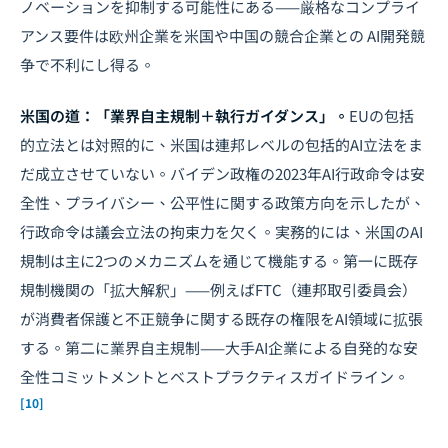
ノベーションを抑制する可能性にある——厳格なコンプライ
アンス要件は欧州企業を米国や中国の競合企業との AI開発競
争で不利にし得る。
米国の道：「業界自主規制＋執行ガイダンス」。
EUの包括
的立法とは対照的に、米国は連邦レベルの包括的AI立法をま
だ成立させていない。バイデン政権の2023年AI行政命令は安
全性、プライバシー、公平性に関する政策方向を示したが、
行政命令は議会立法の拘束力を欠く。実務的には、米国のAI
規制は主に2つのメカニズムを通じて機能する。第一に既存
規制機関の「拡大解釈」——例えばFTC（連邦取引委員会）
が消費者保護と不正競争に関する既存の権限をAI領域に拡張
する。第二に業界自主規制——大手AI企業による自発的な安
全性コミットメントとベストプラクティスガイドライン。
[10]