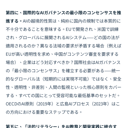
第四に、国際的な
AIガバナンス
の最小限のコンセンサスを推
進する。
AIの越境的性質は、純粋に国内の規制では本質的に
不十分であることを意味する。EUで開発され、米国で訓練
され、グローバルに展開されるAIシステム——どの国の法が
適用されるのか？
異なる法域の要求が矛盾する場合
（例えば
EUが高い透明性を求め、中国がコンテンツ審査を要求する
場合）、企業はどう対応すべきか？国際社会はAIガバナンス
の「最小限のコンセンサス」を確立する必要がある——統一
的なグローバル法（短期的には実現不可能）ではなく、安全
性、透明性、非差別、人間の監視といった核心原則をカバー
する、すべての国にとって受容可能な最低基準のセットだ。
OECDのAI原則（2019年）と広島AIプロセス（2023年）はこ
の方向における重要なステップである。
第五に、「法的リテラシー」をAI教育と開発実践に統合す