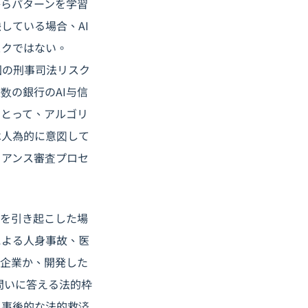
からパターンを学習
している場合、AI
スクではない。
国の刑事司法リスク
数の銀行のAI与信
にとって、アルゴリ
は人為的に意図して
イアンス審査プロセ
失を引き起こした場
による人身事故、医
た企業か、開発した
問いに答える法的枠
、事後的な法的救済