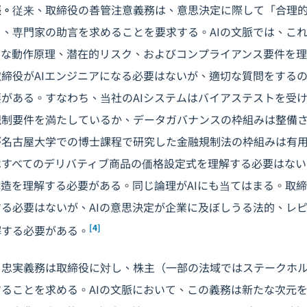
張。
従来、取締役の善管注意義務は、意思決定に際して「合理
、専門家の助言を求めることを要求する。AIの文脈では、こ
的な動作原理、潜在的リスク、およびコンプライアンス要件を
締役がAIエンジニアになる必要はないが、適切な質問をするの
がある。すなわち、当社のAIシステムはバイアステストを受け
規制要件を満たしているか、データガバナンスの枠組みは整備
が名古屋大学での博士課程で研究した金融規制法の枠組みは有
はすべてのデリバティブ商品の価格設定式を理解する必要はない
造を理解する必要がある。同じ論理がAIにも当てはまる。取
る必要はないが、AIの意思決定が企業に及ぼしうる法的、レ
[4]
解する必要がある。
。
忠実義務は取締役に対し、株主（一部の法域ではステークホ
ることを求める。AIの文脈において、この義務は新たな次元