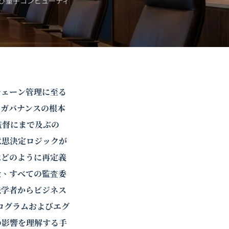
び
量子コンピューティ
チェーン管理に至る
トガバナンスの根本
監督にまで及ぶの
意思決定ロジックが
はどのように再定義
役
、すべての監査委
法学者からビジネス
ログラムおよびエグ
の影響を理解する手