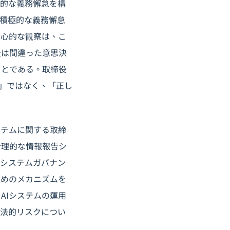
極的な義務懈怠を構
は積極的な義務懈怠
核心的な観察は、こ
険は間違った意思決
ことである。取締役
と」ではなく、「正し
ステムに関する取締
合理的な情報報告シ
Iシステムガバナン
ためのメカニズムを
AIシステムの運用
や法的リスクについ