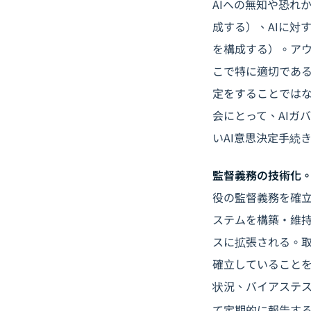
AIへの無知や恐れ
成する）、AIに対
を構成する）。ア
こで特に適切であ
定をすることでは
会にとって、
AIガ
いAI意思決定手続
監督義務の技術化
役の監督義務を確
ステムを構築・維持
スに拡張される。取
確立していることを
状況、バイアステス
て定期的に報告す