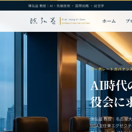
陳弘益 教授｜AI・先端技術 · 国際戦略 · 経営学
ホーム
プ
コーポレートガバナン
AI時
役会に
陳弘益 教授｜名古屋
MBA主任兼エグゼク