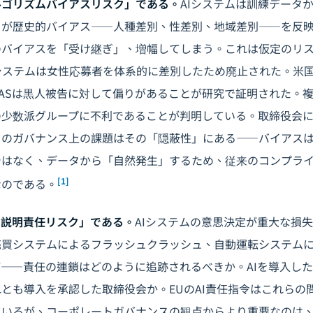
ルゴリズムバイアスリスク」である。
AIシステムは訓練データ
が歴史的バイアス――人種差別、性差別、地域差別――を反映
のバイアスを「受け継ぎ」、増幅してしまう。これは仮定のリ
I採用システムは女性応募者を体系的に差別したため廃止された。米
PASは黒人被告に対して偏りがあることが研究で証明された。複
の少数派グループに不利であることが判明している。取締役会
クのガバナンス上の課題はその「隠蔽性」にある――バイアス
ではなく、データから「自然発生」するため、従来のコンプラ
[1]
なのである。
の説明責任リスク」である。
AIシステムの意思決定が重大な損
売買システムによるフラッシュクラッシュ、自動運転システム
ど――責任の連鎖はどのように追跡されるべきか。AIを導入し
とも導入を承認した取締役会か。EUのAI責任指令はこれらの
ているが、コーポレートガバナンスの観点からより重要なのは