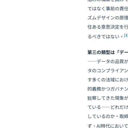
ではなく事前の責
ズムデザインの原
任ある意思決定を
[2
るべきではない。
第三の類型は「デ
――データの品質が
タのコンプライアン
す多くの法域にお
的義務かつガバナ
観察してきた現象
ている――どれだ
しているのか。取
ず、AI時代におい