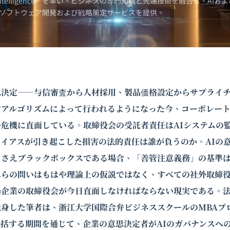
Intelligence）を率い、ビジネスの専門知識と先端技術を融合し、AIおよ
ソフトウェア開発および戦略策定サービスを提供。
思決定――与信審査から人材採用、製品価格設定からサプライ
すアルゴリズムによって行われるようになった今、コーポレー
危機に直面している。取締役会の受託者責任はAIシステムの
イアスが引き起こした損害の法的責任は誰が負うのか。AIの
てさえブラックボックスである場合、「善管注意義務」の基準
れらの問いはもはや理論上の仮説ではなく、すべての
社外取締
場企業の取締役会が今日直面しなければならない現実である。
転身した筆者は、浙江大学国際合弁ビジネススクールのMBAプ
括する期間を通じて、企業の意思決定者がAIのガバナンスへ