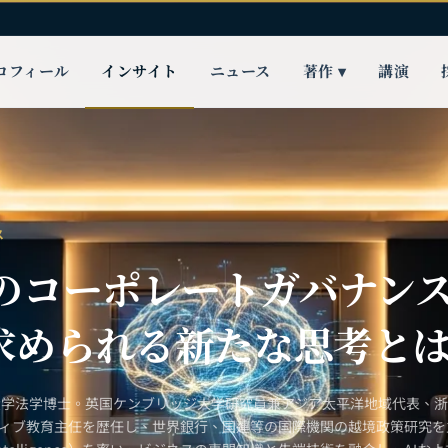
ロフィール
インサイト
ニュース
著作 ▾
講演
ス
代のコーポレートガバナン
求められる新たな思考と
大学法学博士。英国ケンブリッジ大学研究員兼アジア太平洋地域代表、
ティブ教育主任を歴任し、世界銀行、国連等の国際機関の越境政策研究