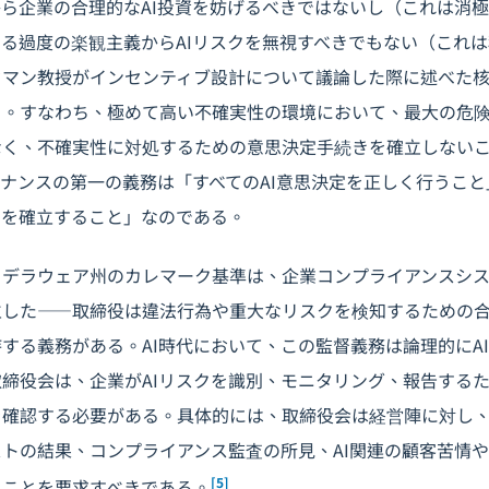
から企業の合理的なAI投資を妨げるべきではないし（これは消
する過度の楽観主義からAIリスクを無視すべきでもない（これ
ウマン教授がインセンティブ設計について議論した際に述べた
る。すなわち、極めて高い不確実性の環境において、最大の危
なく、不確実性に対処するための意思決定手続きを確立しない
バナンス
の第一の義務は「すべてのAI意思決定を正しく行うこ
きを確立すること」なのである。
。
デラウェア州のカレマーク基準は、企業コンプライアンスシ
立した――取締役は違法行為や重大なリスクを検知するための
する義務がある。AI時代において、この監督義務は論理的にA
締役会は、企業がAIリスクを識別、モニタリング、報告する
確認する必要がある。具体的には、取締役会は経営陣に対し、
トの結果、コンプライアンス監査の所見、AI関連の顧客苦情
[5]
ることを要求すべきである。