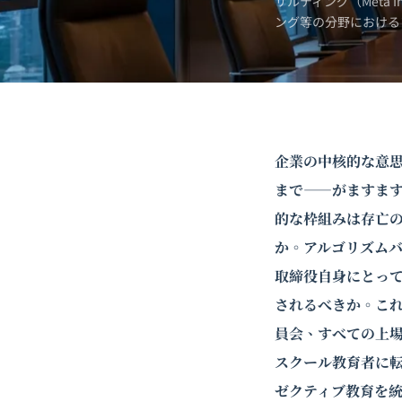
サルティング（Meta 
ング
等の分野における
企業の中核的な意
まで――がますま
的な枠組みは存亡の
か。アルゴリズムバ
取締役自身にとっ
されるべきか。こ
員会、すべての上
スクール教育者に
ゼクティブ教育を統