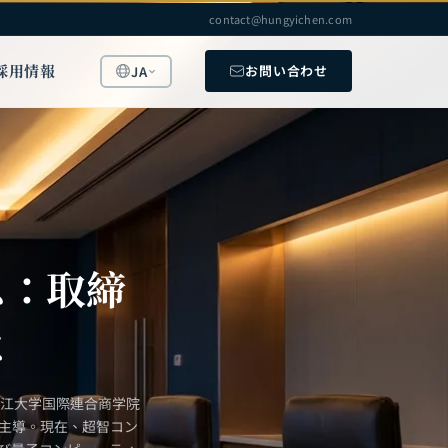
contact@hungyichen.com
採用情報
お問い合わせ
JA
ス：取締
は
浙江大学国際連合商学院
を主導。現在、超智コン