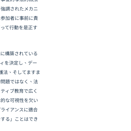
し強調されたメカニ
は参加者に事前に責
頼って行動を是正す
上に構築されている
ティを決定し、デー
護法、そしてますま
的問題ではなく、法
クティブ教育で広く
本的な可視性を欠い
プライアンスに適合
治する」ことはでき