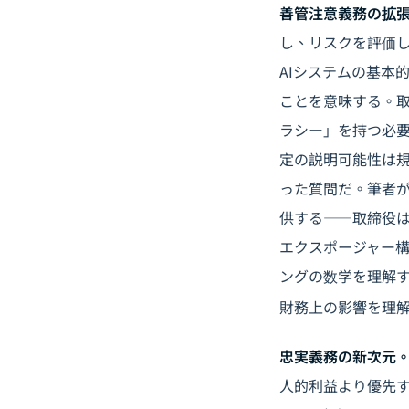
善管注意義務の拡
し、リスクを評価し
AIシステムの基本
ことを意味する。取
ラシー」を持つ必要
定の説明可能性は
った質問だ。筆者
供する――取締役
エクスポージャー構
ングの数学を理解す
財務上の影響を理
忠実義務の新次元
人的利益より優先す