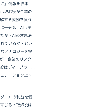
的に」情報を収集
れは取締役が企業の
理解する義務を負う
に十分な「AIリテ
たか、AIの意思決
されているか、とい
用なアナロジーを提
が、企業のリスク
締役はディープラーニ
ピュテーション上、
ルダー）の利益を個
を帯びる。取締役は