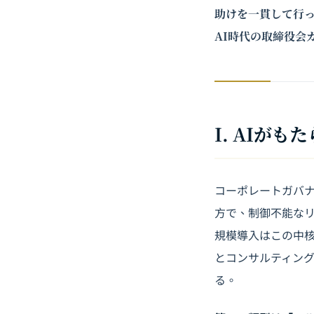
助けを一貫して行
AI時代の取締役会
I. AIが
コーポレートガバ
方で、制御不能なリ
規模導入
はこの中
とコンサルティング
る。