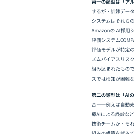
第一の類型は「ア
するが、訓練データ
システムはそれら
Amazonの A
評価システムCOM
評価モデルが特定
ズムバイアスリス
組み込まれたもの
スでは検知が困難
第二の類型は「AI
合――例えば自動
療AIによる誤診な
技術チームか、それ
組みの構築を試み