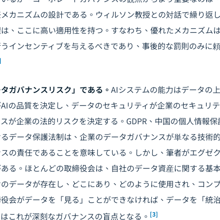
任メカニズムの設計である。ウィルソン教授との対話で繰り返
理は、ここに高い適用性を持つ。すなわち、優れたメカニズム
行うインセンティブを与えるべきであり、事後的な罰則のみに
]
ータガバナンスリスク」である。
AIシステムの能力はデータの
AIの品質を決定し、データのセキュリティが企業のセキュリ
スが企業の法的リスクを決定する。GDPR、中国の個人情報保
けるデータ保護法制は、企業のデータガバナンスが単なる技術
ンスの責任であることを意味している。しかし、筆者がエグゼ
がある。ほとんどの取締役会は、自社のデータ資産に関する基
けのデータが存在し、どこにあり、どのように使用され、コン
締役会がデータを「見る」ことができなければ、データを「統
[3]
てはこれが深刻なガバナンスの盲点となる。