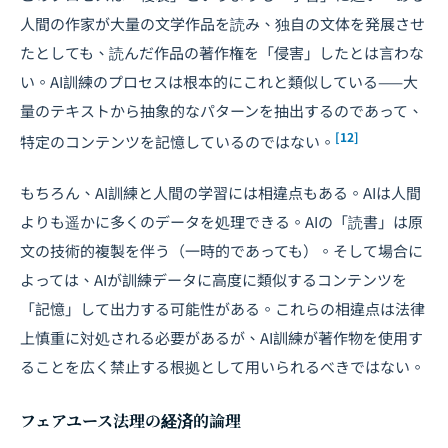
人間の作家が大量の文学作品を読み、独自の文体を発展させ
たとしても、読んだ作品の著作権を「侵害」したとは言わな
い。AI訓練のプロセスは根本的にこれと類似している——大
量のテキストから抽象的なパターンを抽出するのであって、
[12]
特定のコンテンツを記憶しているのではない。
もちろん、AI訓練と人間の学習には相違点もある。AIは人間
よりも遥かに多くのデータを処理できる。AIの「読書」は原
文の技術的複製を伴う（一時的であっても）。そして場合に
よっては、AIが訓練データに高度に類似するコンテンツを
「記憶」して出力する可能性がある。これらの相違点は法律
上慎重に対処される必要があるが、AI訓練が著作物を使用す
ることを広く禁止する根拠として用いられるべきではない。
フェアユース法理の経済的論理