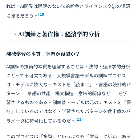
れば、AI開発は際限のない法的紛争とライセンス交渉の泥沼
[10]
に陥るだろう。
三、AI訓練と著作権：経済学的分析
機械学習の本質：学習か複製か？
AI訓練の技術的本質を理解することは、法的・経済学的分析
にとって不可欠である。大規模言語モデルの訓練プロセス
は、モデルに膨大なテキストを「読ませ」、言語の統計的パ
ターン——単語の共起、構文構造、意味的関係など——を学
習させるものである。訓練後、モデルは元のテキストを「保
存」しているのではなく、学習されたパターンを数十億のパ
[11]
ラメータに符号化しているのだ。
このプロセスは「複製」というよりも「学習」に近い。ある