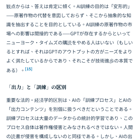
観点からは、答えは肯定に傾く。AI訓練の目的は「変形的」
——原著作物の代替を意図しておらず、そこから抽象的な知
識を抽出することを目的としている。AI訓練の原著作物の市
場への影響は間接的である——GPTが存在するからといって
ニューヨーク・タイムズの購読をやめる人はいない（もしい
るとすれば、それはGPTのアウトプットの方がニーズをより
よく満たしているからであり、それこそが技術進歩の本質で
[15]
ある）。
「出力」と「訓練」の区別
重要な法的・経済学的区別は、AIの「訓練プロセス」とAIの
「出力コンテンツ」を別個に扱うべきだということである。
訓練プロセスは大量のデータからの統計的学習であり、この
プロセス自体は著作権侵害とみなされるべきではない。人間
の読書が侵害を構成しないのと同様である。しかし、AIの出