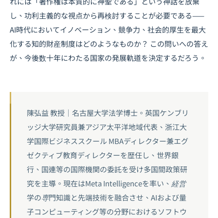
れには「著作権は本質的に神聖である」という神話を放棄
し、功利主義的な視点から再検討することが必要である——
AI時代においてイノベーション、競争力、社会的厚生を最大
化する知的財産制度はどのようなものか？ この問いへの答え
が、今後数十年にわたる国家の発展軌道を決定するだろう。
陳弘益 教授｜名古屋大学法学博士。英国ケンブリ
ッジ大学研究員兼アジア太平洋地域代表、浙江大
学国際ビジネススクール MBAディレクター兼エグ
ゼクティブ教育ディレクターを歴任し、世界銀
行、国連等の国際機関の委託を受け多国間政策研
究を主導。現在はMeta Intelligenceを率い、経営
学の専門知識と先端技術を融合させ、AIおよび量
子コンピューティング等の分野におけるソフトウ