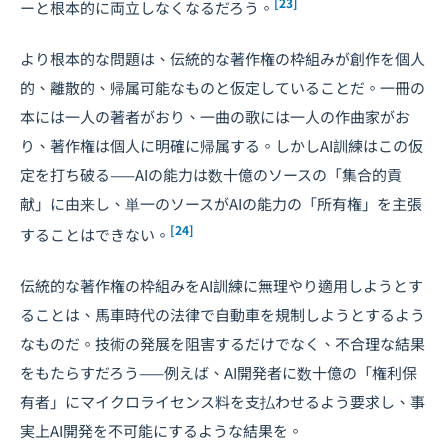
[23]
ーと根本的に両立しなくなるだろう。
より根本的な問題は、伝統的な著作権の枠組みが創作を個人
的、離散的、帰属可能なものと仮定していることだ。一冊の
本には一人の著者がおり、一曲の歌には一人の作曲家がお
り、著作権は個人に明確に帰属する。しかしAI訓練はこの仮
定を打ち破る——AIの能力は数十億のソースの「集合的貢
献」に由来し、単一のソースがAIの能力の「所有権」を主張
[24]
することはできない。
伝統的な著作権の枠組みをAI訓練に無理やり適用しようとす
ることは、馬車時代の法律で自動車を規制しようとするよう
なものだ。技術の発展を阻害するだけでなく、不合理な結果
をもたらすだろう——例えば、AI開発者に数十億の「権利保
有者」にマイクロライセンス料を支払わせるよう要求し、事
実上AI開発を不可能にするような結果を。