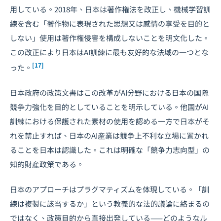
用している。2018年、日本は著作権法を改正し、機械学習訓
練を含む「著作物に表現された思想又は感情の享受を目的と
しない」使用は著作権侵害を構成しないことを明文化した。
この改正により日本はAI訓練に最も友好的な法域の一つとな
[17]
った。
日本政府の政策文書はこの改革がAI分野における日本の国際
競争力強化を目的としていることを明示している。他国がAI
訓練における保護された素材の使用を認める一方で日本がそ
れを禁止すれば、日本のAI産業は競争上不利な立場に置かれ
ることを日本は認識した。これは明確な「競争力志向型」の
知的財産政策である。
日本のアプローチはプラグマティズムを体現している。「訓
練は複製に該当するか」という教義的な法的議論に絡まるの
ではなく、政策目的から直接出発している——どのようなル