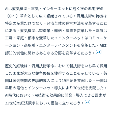
AIは蒸気機関、電気、インターネットに続く次の汎用技術
（GPT）革命として広く認識されている。汎用技術の特徴は
特定の産業だけでなく、経済全体の運営方法を変革すること
にある。蒸気機関は製造業、輸送、農業を変革した。電気は
工場、家庭、都市を変革した。インターネットはコミュニケ
ーション、商取引、エンターテインメントを変革した。AIは
[21]
認知的労働に関わるあらゆる分野を変革するだろう。
歴史的経験は、汎用技術革命において新技術をいち早く採用
した国家が大きな競争優位を獲得することを示している。英
国は蒸気機関の先駆的導入により19世紀を支配した。米国は
早期の電化とインターネット導入により20世紀を支配した。
AI時代において、AI技術を効果的に開発・導入できる国家が
[22]
21世紀の経済競争において優位に立つだろう。