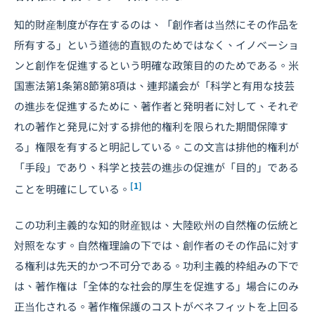
知的財産制度が存在するのは、「創作者は当然にその作品を
所有する」という道徳的直観のためではなく、イノベーショ
ンと創作を促進するという明確な政策目的のためである。米
国憲法第1条第8節第8項は、連邦議会が「科学と有用な技芸
の進歩を促進するために、著作者と発明者に対して、それぞ
れの著作と発見に対する排他的権利を限られた期間保障す
る」権限を有すると明記している。この文言は排他的権利が
「手段」であり、科学と技芸の進歩の促進が「目的」である
[1]
ことを明確にしている。
この功利主義的な知的財産観は、大陸欧州の自然権の伝統と
対照をなす。自然権理論の下では、創作者のその作品に対す
る権利は先天的かつ不可分である。功利主義的枠組みの下で
は、著作権は「全体的な社会的厚生を促進する」場合にのみ
正当化される。著作権保護のコストがベネフィットを上回る