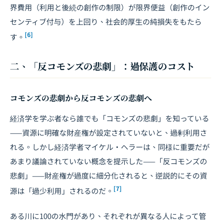
界費用（利用と後続の創作の制限）が限界便益（創作のイン
センティブ付与）を上回り、社会的厚生の純損失をもたら
[6]
す。
二、「反コモンズの悲劇」：過保護のコスト
コモンズの悲劇から反コモンズの悲劇へ
経済学を学ぶ者なら誰でも「コモンズの悲劇」を知っている
——資源に明確な財産権が設定されていないと、過剰利用さ
れる。しかし経済学者マイケル・ヘラーは、同様に重要だが
あまり議論されていない概念を提示した——「反コモンズの
悲劇」——財産権が過度に細分化されると、逆説的にその資
[7]
源は「過少利用」されるのだ。
ある川に100の水門があり、それぞれが異なる人によって管