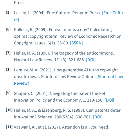
Press.
Lessig, L. (2004).
Free Culture
. Penguin Press.
[Free Cultu
re]
Pollock, R. (2009). Forever minus a day? Calculating
optimal copyright term.
Review of Economic Research on
Copyright Issues
, 6(1), 35-60.
[SSRN]
Heller, M. A. (1998). The tragedy of the anticommons.
Harvard Law Review
, 111(3), 621-688.
[DOI]
Lemley, M. A. (2021). How generative AI turns copyright
upside down.
Stanford Law Review Online
.
[Stanford Law
Review]
Shapiro, C. (2001). Navigating the patent thicket.
Innovation Policy and the Economy
, 1, 119-150.
[DOI]
Heller, M. A., & Eisenberg, R. S. (1998). Can patents deter
innovation?
Science
, 280(5364), 698-701.
[DOI]
Vaswani, A., et al. (2017). Attention is all you need.