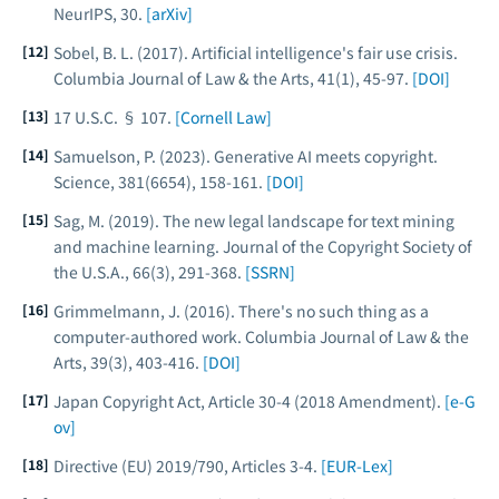
NeurIPS
, 30.
[arXiv]
Sobel, B. L. (2017). Artificial intelligence's fair use crisis.
Columbia Journal of Law & the Arts
, 41(1), 45-97.
[DOI]
17 U.S.C. § 107.
[Cornell Law]
Samuelson, P. (2023). Generative AI meets copyright.
Science
, 381(6654), 158-161.
[DOI]
Sag, M. (2019). The new legal landscape for text mining
and machine learning.
Journal of the Copyright Society of
the U.S.A.
, 66(3), 291-368.
[SSRN]
Grimmelmann, J. (2016). There's no such thing as a
computer-authored work.
Columbia Journal of Law & the
Arts
, 39(3), 403-416.
[DOI]
Japan Copyright Act, Article 30-4 (2018 Amendment).
[e-G
ov]
Directive (EU) 2019/790, Articles 3-4.
[EUR-Lex]