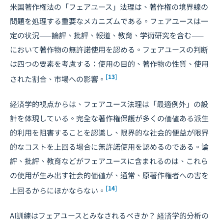
米国著作権法の「フェアユース」法理は、著作権の境界線の
問題を処理する重要なメカニズムである。フェアユースは一
定の状況——論評、批評、報道、教育、学術研究を含む——
において著作物の無許諾使用を認める。フェアユースの判断
は四つの要素を考慮する：使用の目的、著作物の性質、使用
[13]
された割合、市場への影響。
経済学的視点からは、フェアユース法理は「最適例外」の設
計を体現している。完全な著作権保護が多くの価値ある派生
的利用を阻害することを認識し、限界的な社会的便益が限界
的なコストを上回る場合に無許諾使用を認めるのである。論
評、批評、教育などがフェアユースに含まれるのは、これら
の使用が生み出す社会的価値が、通常、原著作権者への害を
[14]
上回るからにほかならない。
AI訓練はフェアユースとみなされるべきか？ 経済学的分析の