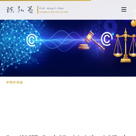
学際的視座
AI時代の著作権保護：経済学的視点から
陳弘益 教授｜名古屋大学法学博士。英国ケンブリッジ大学研究員兼アジア
太平洋地域代表、浙江大学国際連合商学院MBA主任兼エグゼクティブ教育
主任を歴任し、世界銀行、国連等の国際機関の越境政策研究を主導。現在、
超智コンサルティング（Meta Intelligence）を率い、ビジネスの専門知識
と先端技術を融合し、AIおよび
量子コンピューティング
等の分野におけるソ
フトウェア開発および戦略策定サービスを提供。