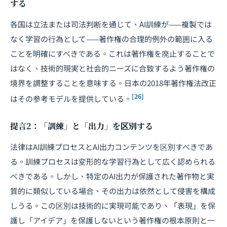
する
各国は立法または司法判断を通じて、AI訓練が——複製では
なく学習の行為として——著作権の合理的例外の範囲に入る
ことを明確にすべきである。これは著作権を廃止することで
はなく、技術的現実と社会的ニーズに合致するよう著作権の
境界を調整することを意味する。日本の2018年著作権法改正
[26]
はその参考モデルを提供している。
提言2：「訓練」と「出力」を区別する
法律はAI訓練プロセスとAI出力コンテンツを区別すべきであ
る。訓練プロセスは変形的な学習行為として広く認められる
べきである。しかし、特定のAI出力が保護された著作物と実
質的に類似している場合、その出力は依然として侵害を構成
しうる。この区別は技術的に実現可能であり、「表現」を保
護し「アイデア」を保護しないという著作権の根本原則と一