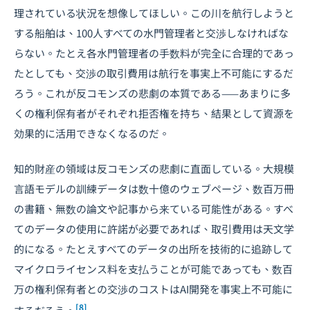
理されている状況を想像してほしい。この川を航行しようと
する船舶は、100人すべての水門管理者と交渉しなければな
らない。たとえ各水門管理者の手数料が完全に合理的であっ
たとしても、交渉の取引費用は航行を事実上不可能にするだ
ろう。これが反コモンズの悲劇の本質である——あまりに多
くの権利保有者がそれぞれ拒否権を持ち、結果として資源を
効果的に活用できなくなるのだ。
知的財産の領域は反コモンズの悲劇に直面している。大規模
言語モデルの訓練データは数十億のウェブページ、数百万冊
の書籍、無数の論文や記事から来ている可能性がある。すべ
てのデータの使用に許諾が必要であれば、取引費用は天文学
的になる。たとえすべてのデータの出所を技術的に追跡して
マイクロライセンス料を支払うことが可能であっても、数百
万の権利保有者との交渉のコストはAI開発を事実上不可能に
[8]