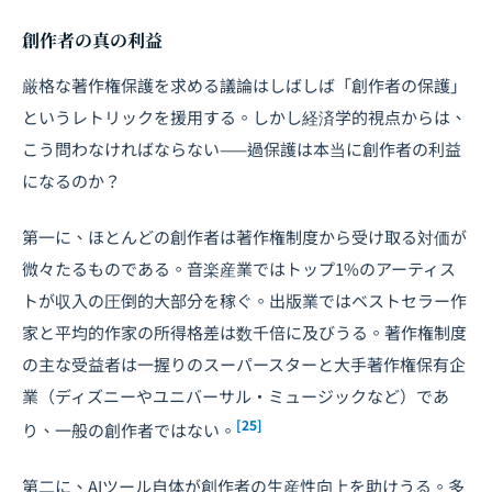
創作者の真の利益
厳格な著作権保護を求める議論はしばしば「創作者の保護」
というレトリックを援用する。しかし経済学的視点からは、
こう問わなければならない——過保護は本当に創作者の利益
になるのか？
第一に、ほとんどの創作者は著作権制度から受け取る対価が
微々たるものである。音楽産業ではトップ1%のアーティス
トが収入の圧倒的大部分を稼ぐ。出版業ではベストセラー作
家と平均的作家の所得格差は数千倍に及びうる。著作権制度
の主な受益者は一握りのスーパースターと大手著作権保有企
業（ディズニーやユニバーサル・ミュージックなど）であ
[25]
り、一般の創作者ではない。
第二に、AIツール自体が創作者の生産性向上を助けうる。多