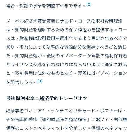
[2]
場合、保護の水準を調整すべきである。
ノーベル経済学賞受賞者ロナルド・コースの取引費用理論
は、知的財産を理解するための深い枠組みを提供する。コー
スは、財産権は取引費用を最小化するよう画定されるべきで
あり、それによって効率的な資源配分を促進すべきだと論じ
た。知的財産権が、後続のイノベーターが無数の権利保有者
とライセンス
交渉
を行わなければならないように画定される
と、取引費用は法外なものとなり、実際にはイノベーション
[3]
を阻害しうる。
最適保護水準：経済学的トレードオフ
経済学者ウィリアム・ランデスとリチャード・ポズナーは、
その古典的著作『知的財産法の経済構造』において、著作権
保護のコストとベネフィットを分析した。保護のベネフィッ