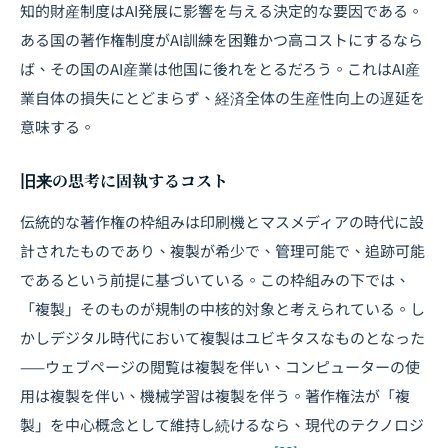
知的財産制度はAI発展に影響を与える決定的な要因である。
ある国の著作権制度がAI訓練を困難かつ高コストにするなら
ば、その国のAI産業は他国に後れをとるだろう。これはAI産
業自体の損失にとどまらず、経済全体の生産性向上の遅延を
意味する。
旧来の思考に固執するコスト
伝統的な著作権の枠組みは印刷機とマスメディアの時代に設
計されたものであり、複製が希少で、管理可能で、追跡可能
であるという前提に基づいている。この枠組みの下では、
「複製」そのものが規制の中核的対象と考えられている。し
かしデジタル時代において複製はユビキタスなものとなった
——ウェブページの閲覧は複製を伴い、コンピューターの使
用は複製を伴い、機械学習は複製を伴う。著作権法が「複
製」を中心概念として維持し続けるなら、現代のテクノロジ