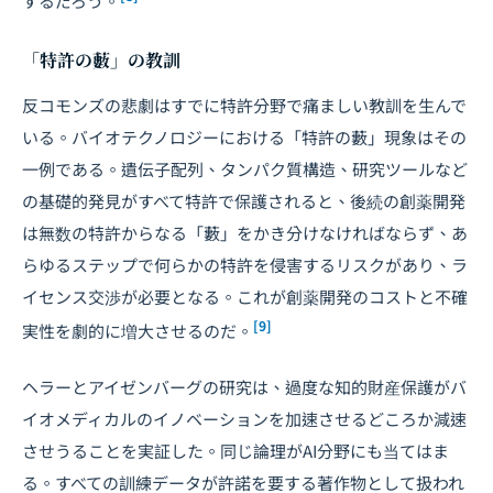
するだろう。
「特許の藪」の教訓
反コモンズの悲劇はすでに特許分野で痛ましい教訓を生んで
いる。バイオテクノロジーにおける「特許の藪」現象はその
一例である。遺伝子配列、タンパク質構造、研究ツールなど
の基礎的発見がすべて特許で保護されると、後続の創薬開発
は無数の特許からなる「藪」をかき分けなければならず、あ
らゆるステップで何らかの特許を侵害するリスクがあり、ラ
イセンス交渉が必要となる。これが創薬開発のコストと不確
[9]
実性を劇的に増大させるのだ。
ヘラーとアイゼンバーグの研究は、過度な知的財産保護がバ
イオメディカルのイノベーションを加速させるどころか減速
させうることを実証した。同じ論理がAI分野にも当てはま
る。すべての訓練データが許諾を要する著作物として扱われ