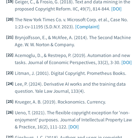
Geiger, C., & Frosio, G. (2018). Text and data mining in the
proposed Copyright Reform.
IIC
, 49(7), 814-844.
[DOI]
The New York Times Co. v. Microsoft Corp. et al., Case No.
1:23-cv-11195 (S.D.N.Y. 2023).
[Complaint]
Brynjolfsson, E., & McAfee, A. (2014).
The Second Machine
Age
. W. W. Norton & Company.
Acemoglu, D., & Restrepo, P. (2019). Automation and new
tasks.
Journal of Economic Perspectives
, 33(2), 3-30.
[DOI]
Litman, J. (2001).
Digital Copyright
. Prometheus Books.
Lee, P. (2024). Derivative AI works and the training data
question.
Yale Law Journal
, 133(4).
Krueger, A. B. (2019).
Rockonomics
. Currency.
Ueno, T. (2021). The flexible copyright exception for 'non-
enjoyment' purposes.
Journal of Intellectual Property Law
& Practice
, 16(2), 111-122.
[DOI]
Ginsburg, J. C. (2018). Authors and users in copyright.