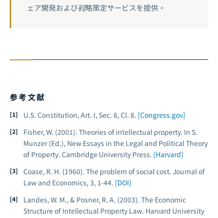
ェア開発および戦略策定サービスを提供。
参考文献
U.S. Constitution, Art. I, Sec. 8, Cl. 8.
[Congress.gov]
Fisher, W. (2001). Theories of intellectual property. In S.
Munzer (Ed.),
New Essays in the Legal and Political Theory
of Property
. Cambridge University Press.
[Harvard]
Coase, R. H. (1960). The problem of social cost.
Journal of
Law and Economics
, 3, 1-44.
[DOI]
Landes, W. M., & Posner, R. A. (2003).
The Economic
Structure of Intellectual Property Law
. Harvard University