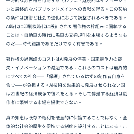
一時的な独占権を付与する代わりに、継続的なイノベーショ
ンと最終的なパブリックドメインへの貢献を得る。この契約
の条件は技術と社会の進化に応じて調整されるべきである。
AI時代に印刷機時代に設計された著作権の枠組みに固執する
ことは、自動車の時代に馬車の交通規則を主張するようなも
のだ——時代錯誤であるだけでなく有害である。
著作権の過保護のコストはAI発展の停滞、国家競争力の喪
失、イノベーションの減速である。これらのコストは最終的
にすべての社会——「保護」されているはずの創作者自身を
含む——が負担する。AI技術を効果的に発展させられない国
は21世紀の経済競争で後れをとる。そして停滞する経済は創
作者に繁栄する市場を提供できない。
真の知恵は既存の権利を硬直的に保護することではなく、全
体的な社会的厚生を促進する制度を設計することにある。こ