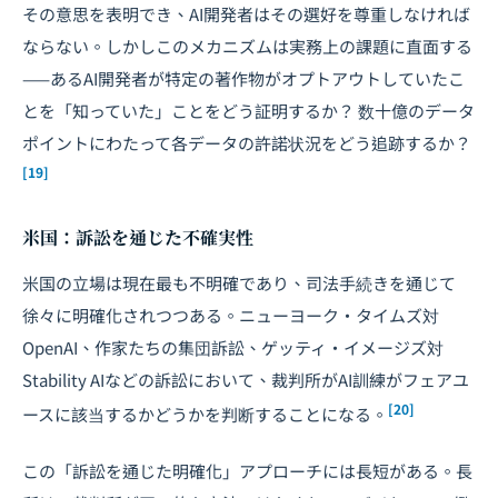
その意思を表明でき、AI開発者はその選好を尊重しなければ
ならない。しかしこのメカニズムは実務上の課題に直面する
——あるAI開発者が特定の著作物がオプトアウトしていたこ
とを「知っていた」ことをどう証明するか？ 数十億のデータ
ポイントにわたって各データの許諾状況をどう追跡するか？
[19]
米国：訴訟を通じた不確実性
米国の立場は現在最も不明確であり、司法手続きを通じて
徐々に明確化されつつある。ニューヨーク・タイムズ対
OpenAI、作家たちの集団訴訟、ゲッティ・イメージズ対
Stability AIなどの訴訟において、裁判所がAI訓練がフェアユ
[20]
ースに該当するかどうかを判断することになる。
この「訴訟を通じた明確化」アプローチには長短がある。長