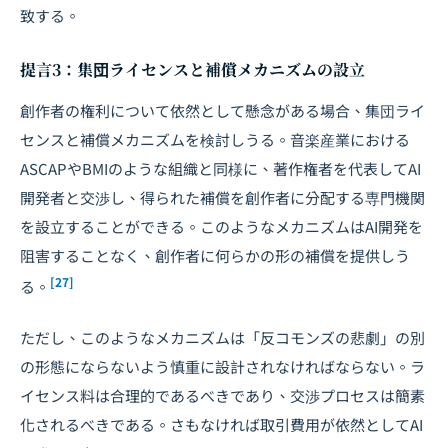
致する。
提言3：集団ライセンスと補償メカニズムの設立
創作者の権利について依然として懸念がある場合、集団ライ
センスと補償メカニズムを検討しうる。音楽産業における
ASCAPやBMIのような組織と同様に、著作権者を代表してAI
開発者と交渉し、得られた補償を創作者に分配する専門機関
を設立することができる。このようなメカニズムはAI開発を
阻害することなく、創作者に何らかの形の補償を提供しう
[27]
る。
ただし、このようなメカニズムは「反コモンズの悲劇」の別
の形態にならないよう慎重に設計されなければならない。ラ
イセンス料は合理的であるべきであり、交渉プロセスは簡素
化されるべきである。さもなければ取引費用が依然としてAI