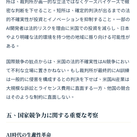
所は、裁判所が画一的な立法ではなくケースバイケースで緻
密な判断を下せること。短所は、確定的判決が出るまでの法
的不確実性が投資とイノベーションを抑制すること。一部の
AI開発者は法的リスクを理由に米国での投資を減らし、日本
やより明確な法的環境を持つ他の地域に振り向ける可能性が
ある。
国際競争の観点からは、米国の法的不確実性はAI競争におい
て不利な立場に置きかねない。もし裁判所が最終的にAI訓練
は一般的に侵害を構成するとの判決を下せば、米国AI産業は
大規模な訴訟とライセンス費用に直面する一方、他国の競合
はそのような制約に直面しない。
五、国家競争力に関する重要な考察
AI時代の生産性革命