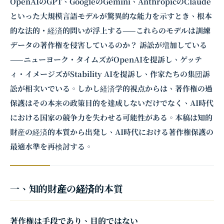
OpenAIのGPT、GoogleのGemini、AnthropicのClaude
といった大規模言語モデルが驚異的な能力を示すとき、根本
的な法的・経済的問いが浮上する——これらのモデルは訓練
データの著作権を侵害しているのか？ 訴訟が増加している
——ニューヨーク・タイムズがOpenAIを提訴し、ゲッテ
ィ・イメージズがStability AIを提訴し、作家たちの集団訴
訟が相次いでいる。しかし経済学的視点からは、著作権の過
保護はその本来の政策目的を達成しないだけでなく、AI時代
における国家の競争力を失わせる可能性がある。本稿は知的
財産の経済的本質から出発し、AI時代における著作権保護の
最適水準を再検討する。
一、知的財産の経済的本質
著作権は手段であり、目的ではない