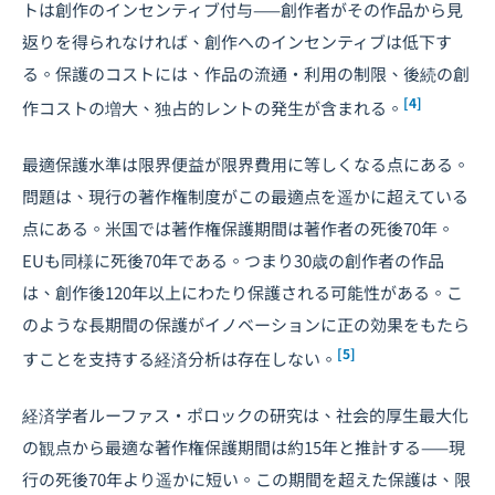
トは創作のインセンティブ付与——創作者がその作品から見
返りを得られなければ、創作へのインセンティブは低下す
る。保護のコストには、作品の流通・利用の制限、後続の創
[4]
作コストの増大、独占的レントの発生が含まれる。
最適保護水準は限界便益が限界費用に等しくなる点にある。
問題は、現行の著作権制度がこの最適点を遥かに超えている
点にある。米国では著作権保護期間は著作者の死後70年。
EUも同様に死後70年である。つまり30歳の創作者の作品
は、創作後120年以上にわたり保護される可能性がある。こ
のような長期間の保護がイノベーションに正の効果をもたら
[5]
すことを支持する経済分析は存在しない。
経済学者ルーファス・ポロックの研究は、社会的厚生最大化
の観点から最適な著作権保護期間は約15年と推計する——現
行の死後70年より遥かに短い。この期間を超えた保護は、限