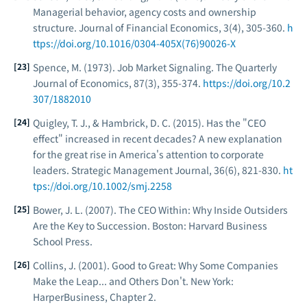
Managerial behavior, agency costs and ownership
structure.
Journal of Financial Economics
, 3(4), 305-360.
h
ttps://doi.org/10.1016/0304-405X(76)90026-X
Spence, M. (1973). Job Market Signaling.
The Quarterly
Journal of Economics
, 87(3), 355-374.
https://doi.org/10.2
307/1882010
Quigley, T. J., & Hambrick, D. C. (2015). Has the "CEO
effect" increased in recent decades? A new explanation
for the great rise in America's attention to corporate
leaders.
Strategic Management Journal
, 36(6), 821-830.
ht
tps://doi.org/10.1002/smj.2258
Bower, J. L. (2007).
The CEO Within: Why Inside Outsiders
Are the Key to Succession
. Boston: Harvard Business
School Press.
Collins, J. (2001).
Good to Great: Why Some Companies
Make the Leap... and Others Don't
. New York:
HarperBusiness, Chapter 2.