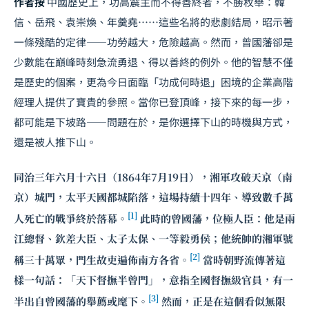
作者按
中國歷史上，功高震主而不得善終者，不勝枚舉：韓
信、岳飛、袁崇煥、年羹堯……這些名將的悲劇結局，昭示著
一條殘酷的定律——功勞越大，危險越高。然而，曾國藩卻是
少數能在巔峰時刻急流勇退、得以善終的例外。他的智慧不僅
是歷史的個案，更為今日面臨「功成何時退」困境的企業高階
經理人提供了寶貴的參照。當你已登頂峰，接下來的每一步，
都可能是下坡路——問題在於，是你選擇下山的時機與方式，
還是被人推下山。
同治三年六月十六日（1864年7月19日），湘軍攻破天京（南
京）城門，太平天國都城陷落，這場持續十四年、導致數千萬
[1]
人死亡的戰爭終於落幕。
此時的曾國藩，位極人臣：他是兩
江總督、欽差大臣、太子太保、一等毅勇侯；他統帥的湘軍號
[2]
稱三十萬眾，門生故吏遍佈南方各省。
當時朝野流傳著這
樣一句話：「天下督撫半曾門」，意指全國督撫級官員，有一
[3]
半出自曾國藩的舉薦或麾下。
然而，正是在這個看似無限