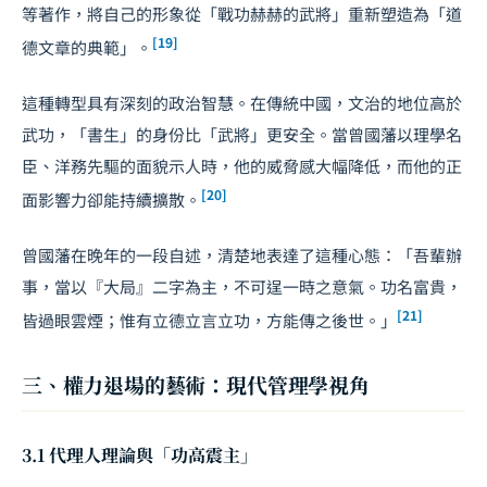
等著作，將自己的形象從「戰功赫赫的武將」重新塑造為「道
[19]
德文章的典範」。
這種轉型具有深刻的政治智慧。在傳統中國，文治的地位高於
武功，「書生」的身份比「武將」更安全。當曾國藩以理學名
臣、洋務先驅的面貌示人時，他的威脅感大幅降低，而他的正
[20]
面影響力卻能持續擴散。
曾國藩在晚年的一段自述，清楚地表達了這種心態：「吾輩辦
事，當以『大局』二字為主，不可逞一時之意氣。功名富貴，
[21]
皆過眼雲煙；惟有立德立言立功，方能傳之後世。」
三、權力退場的藝術：現代管理學視角
3.1 代理人理論與「功高震主」