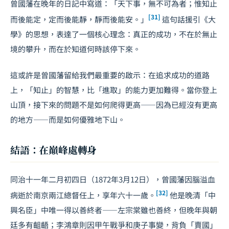
曾國藩在晚年的日記中寫道：「天下事，無不可為者；惟知止
[31]
而後能定，定而後能靜，靜而後能安。」
這句話援引《大
學》的思想，表達了一個核心理念：真正的成功，不在於無止
境的攀升，而在於知道何時該停下來。
這或許是曾國藩留給我們最重要的啟示：在追求成功的道路
上，「知止」的智慧，比「進取」的能力更加難得。當你登上
山頂，接下來的問題不是如何爬得更高——因為已經沒有更高
的地方——而是如何優雅地下山。
結語：在巔峰處轉身
同治十一年二月初四日（1872年3月12日），曾國藩因腦溢血
[32]
病逝於南京兩江總督任上，享年六十一歲。
他是晚清「中
興名臣」中唯一得以善終者——左宗棠雖也善終，但晚年與朝
廷多有齟齬；李鴻章則因甲午戰爭和庚子事變，背負「賣國」