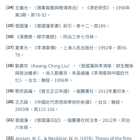
王繼光，〈湘軍裁撤與晚清政治〉，《清史研究》，1998年
第3期，頁78-92。
曾國藩，《曾國藩家書》前引，卷十二，頁289。
《清實錄·穆宗實錄》，同治三年七月條。
夏東元，《李鴻章傳》，上海人民出版社，1992年，頁56-
78。
劉廣京（Kwang-Ching Liu），〈曾國藩與李鴻章：師生關係
與政治繼承〉，收入劉廣京、朱昌崚編《李鴻章與中國近代
化》，台北：聯經，1996年。
黎庶昌編，《曾文正公年譜》，嶽麓書社，2013年重印本。
王汎森，《中國近代思想與學術的系譜》，台北：聯經，
2003年，頁123-156。
曾國藩，《曾國藩日記》，嶽麓書社校注本，2012年，同治
六年條。
Jensen, M. C., & Meckling, W. H. (1976). Theory of the firm: