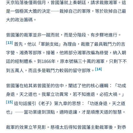
天京陷落後僅兩個月，曾國藩就上奏朝廷，請求裁撤湘軍。這
是一個極其大膽的決定——裁掉自己的軍隊，等於砍掉自己最
大的政治籌碼。
曾國藩的裁軍並非一蹴而就，而是分階段、有步驟地進行。
[13]
首先，他以「軍餉支絀」為理由，裁撤了最具戰鬥力的吉
字營、湘勇等部隊。接著，他將部分湘軍改編為綠營，納入朝
廷的經制體系。到1866年，原本號稱三十萬的湘軍，只剩下不
[14]
到五萬人，而且多是戰鬥力較弱的留守部隊。
曾國藩在給其弟曾國荃的信中，闡述了他的核心邏輯：「功成
身退，天之道也。我輩立功異常，若不知進退，必招大禍。」
[15]
這句話援引《老子》第九章的思想：「功遂身退，天之道
也」——當功業達到頂點，適時退讓，才是順應天道的智慧。
裁軍的效果立竿見影。慈禧太后得知曾國藩主動裁軍後，對恭