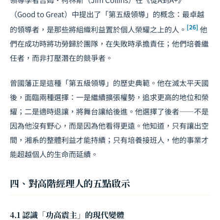
（
Good to Great
）中提出了「第五級領導」的概念：最卓越
[26]
的領導者，是那些將組織利益置於個人榮耀之上的人。
他
們在成功時將功勞歸於團隊，在失敗時承擔責任；他們培養繼
任者，而非打壓潛在的競爭者。
曾國藩正是這種「第五級領導」的歷史典範。他在滅太平天國
後，面臨兩種選擇：一是繼續擴張權勢，追求更高的地位和榮
耀；二是適時退讓，將舞台讓給後進。他選擇了後者——不是
因為他沒有野心，而是因為他看得更遠。他知道，只有讓出空
間，湘系的整體利益才能持續；只有培養接班人，他的事業才
能超越個人的生命而延續。
四、對高階經理人的五點啟示
4.1 認識「功高震主」的現代變體