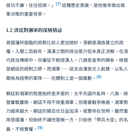
[7]
居功不謙，往往招禍。」
這種歷史意識，是他後來做出裁
軍決策的重要背景。
1.2 清廷對湘軍的深層猜忌
曾國藩所面臨的局勢比前人更加微妙。清朝是滿族建立的政
權，入關二百餘年，滿漢之間的政治張力從未真正消解。在清
代政治傳統中，兵權從不輕授漢人。八旗是皇帝的嫡系，綠營
是朝廷的經制之師，而湘軍——這支由漢族文人創建、以私人
[8]
關係為紐帶的軍隊——在體制上是一個異數。
朝廷對湘軍的態度始終是矛盾的：太平天國作亂時，八旗、綠
營屢戰屢敗，朝廷不得不倚重湘軍；但隨著戰爭推進，湘軍勢
力越來越大，朝廷的猜忌也日益加深。咸豐帝在世時，雖然重
用曾國藩，但始終不讓他督撫一方，只給他「帶兵大臣」的名
[9]
義，不授實權。