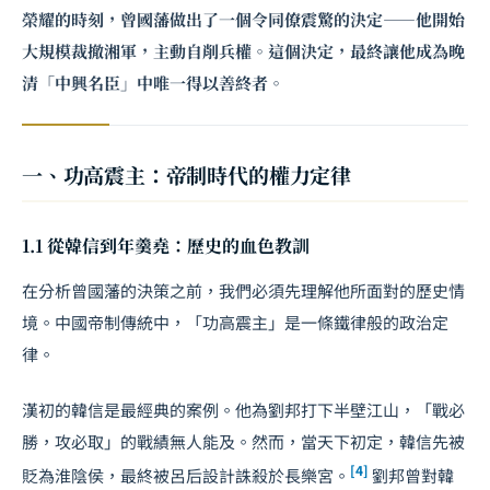
榮耀的時刻，曾國藩做出了一個令同僚震驚的決定——他開始
大規模裁撤湘軍，主動自削兵權。這個決定，最終讓他成為晚
清「中興名臣」中唯一得以善終者。
一、功高震主：帝制時代的權力定律
1.1 從韓信到年羹堯：歷史的血色教訓
在分析曾國藩的決策之前，我們必須先理解他所面對的歷史情
境。中國帝制傳統中，「功高震主」是一條鐵律般的政治定
律。
漢初的韓信是最經典的案例。他為劉邦打下半壁江山，「戰必
勝，攻必取」的戰績無人能及。然而，當天下初定，韓信先被
[4]
貶為淮陰侯，最終被呂后設計誅殺於長樂宮。
劉邦曾對韓