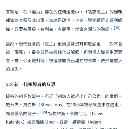
答案是：在「權力」存在的任何組織中，「功高震主」的邏輯
都會以某種形式出現。無論是政治、企業、學術還是非營利組
[29]
織，只要有層級、有利益、有競爭，就會有類似的動態。
當然，現代社會的「震主」後果通常沒有那麼嚴重——你不會
被「賜死」，最多只是被邊緣化或解僱。但對個人職業生涯而
言，被不公正地對待、被迫離開自己建立的事業，依然是重大
的損失。
5.2 新一代領導者的反思
矽谷的創業故事中，不乏「創辦人被趕出自己公司」的案例。
史蒂夫·賈伯斯（Steve Jobs）在1985年被蘋果董事會趕走，
[30]
是最著名的例子。
特拉維斯·卡蘭尼克（Travis
Kalanick）被迫離開 Uber、亞當·諾伊曼（Adam