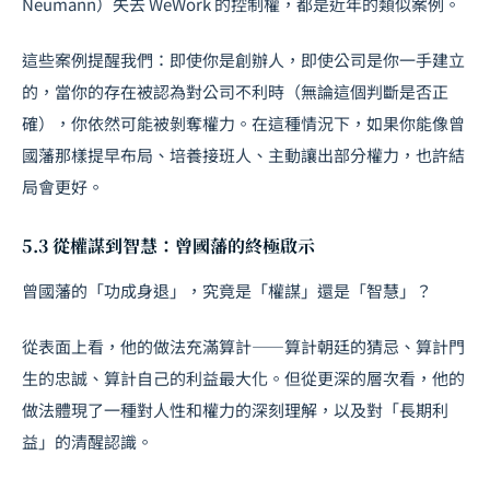
Neumann）失去 WeWork 的控制權，都是近年的類似案例。
這些案例提醒我們：即使你是創辦人，即使公司是你一手建立
的，當你的存在被認為對公司不利時（無論這個判斷是否正
確），你依然可能被剝奪權力。在這種情況下，如果你能像曾
國藩那樣提早布局、培養接班人、主動讓出部分權力，也許結
局會更好。
5.3 從權謀到智慧：曾國藩的終極啟示
曾國藩的「功成身退」，究竟是「權謀」還是「智慧」？
從表面上看，他的做法充滿算計——算計朝廷的猜忌、算計門
生的忠誠、算計自己的利益最大化。但從更深的層次看，他的
做法體現了一種對人性和權力的深刻理解，以及對「長期利
益」的清醒認識。