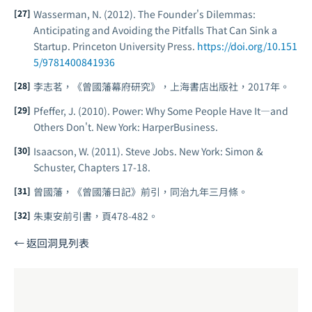
Wasserman, N. (2012).
The Founder's Dilemmas:
Anticipating and Avoiding the Pitfalls That Can Sink a
Startup
. Princeton University Press.
https://doi.org/10.151
5/9781400841936
李志茗，《曾國藩幕府研究》，上海書店出版社，2017年。
Pfeffer, J. (2010).
Power: Why Some People Have It—and
Others Don't
. New York: HarperBusiness.
Isaacson, W. (2011).
Steve Jobs
. New York: Simon &
Schuster, Chapters 17-18.
曾國藩，《曾國藩日記》前引，同治九年三月條。
朱東安前引書，頁478-482。
← 返回洞見列表