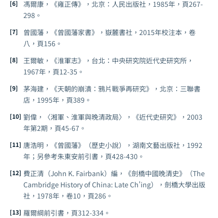
馮爾康，《雍正傳》，北京：人民出版社，1985年，頁267-
298。
曾國藩，《曾國藩家書》，嶽麓書社，2015年校注本，卷
八，頁156。
王爾敏，《淮軍志》，台北：中央研究院近代史研究所，
1967年，頁12-35。
茅海建，《天朝的崩潰：鴉片戰爭再研究》，北京：三聯書
店，1995年，頁389。
劉偉，〈湘軍、淮軍與晚清政局〉，《近代史研究》，2003
年第2期，頁45-67。
唐浩明，《曾國藩》（歷史小說），湖南文藝出版社，1992
年；另參考朱東安前引書，頁428-430。
費正清（John K. Fairbank）編，《劍橋中國晚清史》（
The
Cambridge History of China: Late Ch'ing
），劍橋大學出版
社，1978年，卷10，頁286。
羅爾綱前引書，頁312-334。