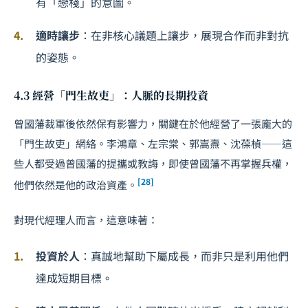
有「戀棧」的意圖。
適時讓步
：在非核心議題上讓步，展現合作而非對抗
的姿態。
4.3 經營「門生故吏」：人脈的長期投資
曾國藩裁軍後依然保有影響力，關鍵在於他經營了一張龐大的
「門生故吏」網絡。李鴻章、左宗棠、郭嵩燾、沈葆楨——這
些人都受過曾國藩的提攜或教誨，即使曾國藩不再掌握兵權，
[28]
他們依然是他的政治資產。
對現代經理人而言，這意味著：
投資於人
：真誠地幫助下屬成長，而非只是利用他們
達成短期目標。