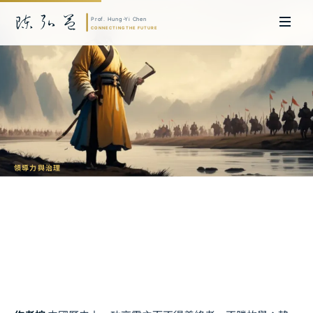
領導力與治理
曾國藩功成身退的智慧
對高階經理人的啟示
陳弘益 教授｜日本名古屋大學法學博士。歷任英國劍橋大學研究員暨亞太地
區代表、浙江大學國際聯合商學院 MBA 主任暨高管教育主任，為世界銀行、
聯合國等國際機構主持跨國政策研究。現帶領超智諮詢，結合商學專業與前沿
科技，提供 AI 及
量子運算
等領域的軟體開發及策略制定服務。