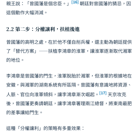
[16]
親王說：「曾國藩是個忠臣。」
朝廷對曾國藩的猜忌，因
這個動作大幅消減。
2.2 第二步：分權讓利，扶植後進
曾國藩的高明之處，在於他不僅自削兵權，還主動為朝廷提供
了「替代方案」——扶植李鴻章的淮軍，讓淮軍逐漸取代湘軍
的地位。
李鴻章是曾國藩的門生，淮軍脫胎於湘軍，但淮軍的根據地在
安徽，與湘軍的湖南系統有所區隔。曾國藩有意識地將資源、
[17]
人脈、官位向淮軍傾斜，讓李鴻章漸次崛起。
天京攻克
後，曾國藩更奏請朝廷，讓李鴻章署理兩江總督，將東南最肥
的差事讓給門生。
這種「分權讓利」的策略有多重效果：