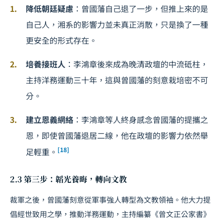
降低朝廷疑慮
：曾國藩自己退了一步，但推上來的是
自己人，湘系的影響力並未真正消散，只是換了一種
更安全的形式存在。
培養接班人
：李鴻章後來成為晚清政壇的中流砥柱，
主持洋務運動三十年，這與曾國藩的刻意栽培密不可
分。
建立恩義網絡
：李鴻章等人終身感念曾國藩的提攜之
恩，即使曾國藩退居二線，他在政壇的影響力依然舉
[18]
足輕重。
2.3 第三步：韜光養晦，轉向文教
裁軍之後，曾國藩刻意從軍事強人轉型為文教領袖。他大力提
倡經世致用之學，推動洋務運動，主持編纂《曾文正公家書》