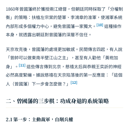
1860年曾國藩終於獲授兩江總督，但朝廷同時採取了「分權制
衡」的策略：扶植左宗棠的楚軍、李鴻章的淮軍，使湘軍系統
[10]
內部形成多個權力中心，避免曾國藩一家獨大。
這種操作
本身，就透露出朝廷對曾國藩的深層不信任。
天京攻克後，曾國藩的處境更加敏感。民間傳言四起，有人說
「曾帥可以做東南半壁江山之主」，甚至有人勸他「黃袍加
[11]
身」。
這些傳言傳到北京，慈禧太后與恭親王奕訢的神經
必然高度緊繃。據說慈禧在天京陷落後的第一反應是：「這個
[12]
人（曾國藩）下一步會怎麼做？」
二、曾國藩的三步棋：功成身退的系統策略
2.1 第一步：主動裁軍，自削兵權