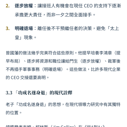
逐步放權
：讓接班人有機會在現任 CEO 的支持下逐漸
承擔更大責任，而非一夕之間全面接手。
明確退場
：離任後不干預繼任者的決策，避免「太上
皇」現象。
曾國藩的做法幾乎完美符合這些原則。他提早培養李鴻章（提
早布局）、逐步將資源和職位讓給門生（逐步放權）、裁軍後
不再插手軍事事務（明確退場）。這些做法，比許多現代企業
的 CEO 交接還要高明。
3.3 「功成名遂身退」的現代詮釋
老子「功成名遂身退」的思想，在現代領導力研究中有其獨特
的位置。
領導學者吉姆·柯林斯（Jim Collins）在《從A到A+》