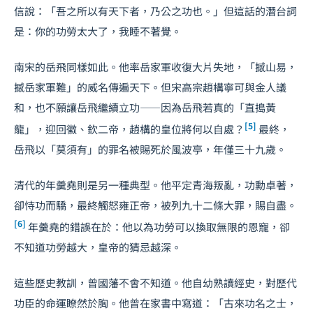
信說：「吾之所以有天下者，乃公之功也。」但這話的潛台詞
是：你的功勞太大了，我睡不著覺。
南宋的岳飛同樣如此。他率岳家軍收復大片失地，「撼山易，
撼岳家軍難」的威名傳遍天下。但宋高宗趙構寧可與金人議
和，也不願讓岳飛繼續立功——因為岳飛若真的「直搗黃
[5]
龍」，迎回徽、欽二帝，趙構的皇位將何以自處？
最終，
岳飛以「莫須有」的罪名被賜死於風波亭，年僅三十九歲。
清代的年羹堯則是另一種典型。他平定青海叛亂，功勳卓著，
卻恃功而驕，最終觸怒雍正帝，被列九十二條大罪，賜自盡。
[6]
年羹堯的錯誤在於：他以為功勞可以換取無限的恩寵，卻
不知道功勞越大，皇帝的猜忌越深。
這些歷史教訓，曾國藩不會不知道。他自幼熟讀經史，對歷代
功臣的命運瞭然於胸。他曾在家書中寫道：「古來功名之士，