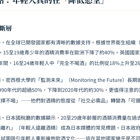
斷層
，在全球已開發國家都有清晰的數據支持。根據世界衛生組織（
年間，15至19歲青少年的酒精消費率在歐洲下降了約40%。英國國
21年間，16至24歲年輕人中「完全不喝酒」的比例從18%上升至2
密西根大學的「監測未來」（Monitoring the Future）
990年代的超過50%，下降到2020年代的約30%。更值得注意
選擇不喝」——他們對酒精的態度從「社交必需品」轉變為「可
。日本國稅廳的數據顯示，20至29歲年齡層的酒類消費量在過
離れ」（年輕人遠離酒精）成為日本媒體的常見標題。日本政府甚
，試圖吸引年輕人重新擁抱飲酒文化——這在其他國家幾乎是不