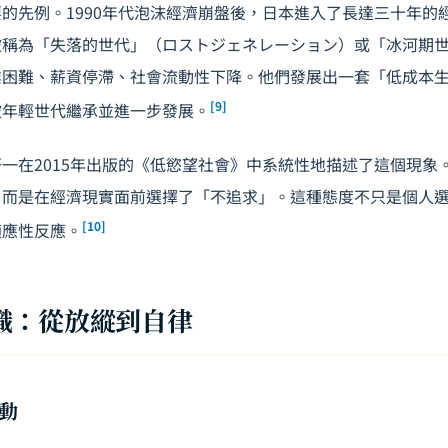
的先例。1990年代泡沫經濟崩盤後，日本進入了長達三十年的
被稱為「失落的世代」（ロストジェネレーション）或「冰河期
業困難、薪資停滯、社會流動性下降。他們發展出一套「低成本
[9]
被年輕世代繼承並進一步發展。
一在2015年出版的《低慾望社會》中系統性地描述了這個現象
，而是在經濟現實面前選擇了「不追求」。這種態度不只是個人
[10]
適應性反應。
識：從放縱到自律
動