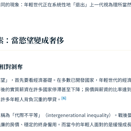
共同的現象：年輕世代正在系統性地「退出」上一代視為理所當
素：當慾望變成奢侈
相對剝奪
慾望」，首先要看經濟基礎。在多數已開發國家，年輕世代的經
膨後的實質薪資在許多國家停滯甚至下降；房價與薪資的比率達
[6]
，許多年輕人背負沉重的學貸。
「代際不平等」（intergenerational inequality）。
低廉的房價、穩定的終身僱用。而當今的年輕人面對的是緩慢成