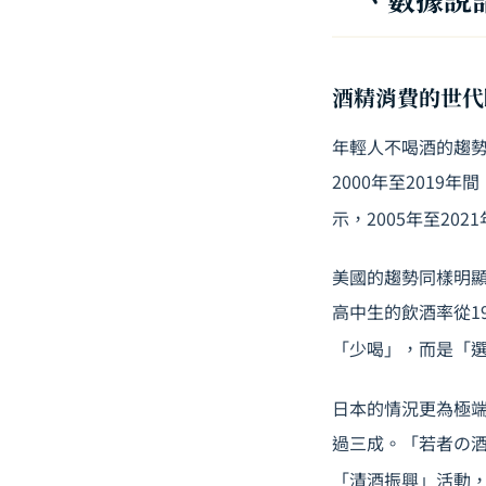
酒精消費的世代
年輕人不喝酒的趨勢
2000年至2019
示，2005年至20
美國的趨勢同樣明顯。
高中生的飲酒率從1
「少喝」，而是「
日本的情況更為極端
過三成。「若者の酒
「清酒振興」活動