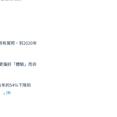
有駕照，到2020年
更偏好「體驗」而非
1年的54%下降到
[5]
」。