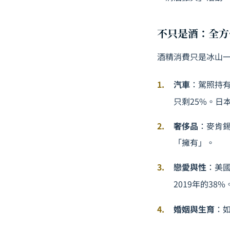
不只是酒：全方
酒精消費只是冰山
汽車
：駕照持有
只剩25%。日
奢侈品
：麥肯
「擁有」。
戀愛與性
：美國
2019年的3
婚姻與生育
：