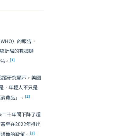
WHO）的報告，
家統計局的數據顯
[1]
6%。
長期追蹤研究顯示，美國
的是，年輕人不只是
[2]
選消費品」。
去二十年間下降了超
至在2022年推出
[3]
可想像的政策。