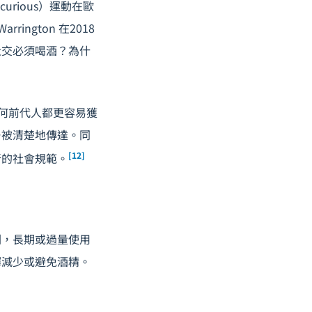
rious）運動在歐
ngton 在2018
社交必須喝酒？為什
何前代人都更容易獲
—被清楚地傳達。同
[12]
新的社會規範。
劑，長期或過量使用
擇減少或避免酒精。