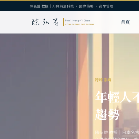
陳弘益 教授｜AI與前沿科技 · 國際策略 · 商學管理
首頁
跨域思辨
年輕人
趨勢
陳弘益 教授｜日本名