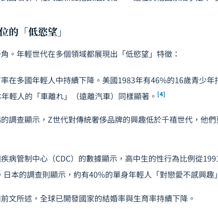
位的「低慾望」
一角。年輕世代在多個領域都展現出「低慾望」特徵：
率在多國年輕人中持續下降。美國1983年有46%的16歲青少年持
[4]
本年輕人的「車離れ」（遠離汽車）同樣顯著。
錫的調查顯示，Z世代對傳統奢侈品牌的興趣低於千禧世代，他們
疾病管制中心（CDC）的數據顯示，高中生的性行為比例從199
8%。日本的調查則顯示，約有40%的單身年輕人「對戀愛不感興趣
如前文所述，全球已開發國家的結婚率與生育率持續下降。