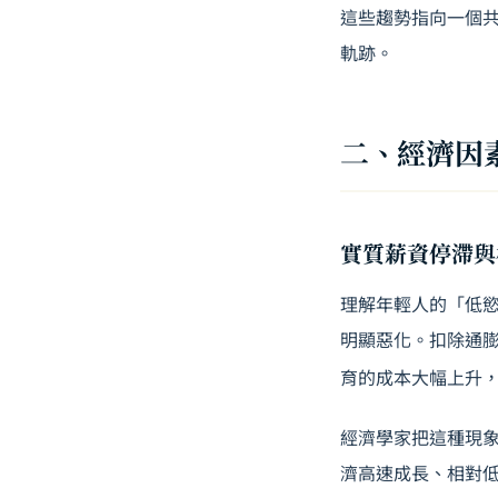
這些趨勢指向一個
軌跡。
二、經濟因
實質薪資停滯與
理解年輕人的「低
明顯惡化。扣除通
育
的成本大幅上升
經濟學家把這種現象稱為
濟高速成長、相對