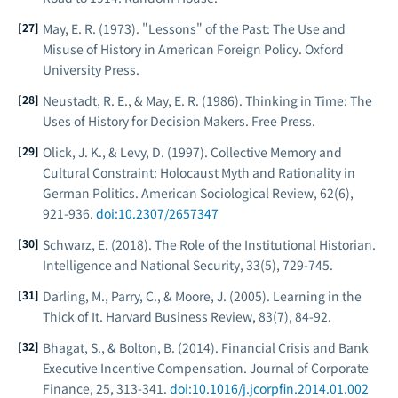
May, E. R. (1973).
"Lessons" of the Past: The Use and
Misuse of History in American Foreign Policy
. Oxford
University Press.
Neustadt, R. E., & May, E. R. (1986).
Thinking in Time: The
Uses of History for Decision Makers
. Free Press.
Olick, J. K., & Levy, D. (1997). Collective Memory and
Cultural Constraint: Holocaust Myth and Rationality in
German Politics.
American Sociological Review
, 62(6),
921-936.
doi:10.2307/2657347
Schwarz, E. (2018). The Role of the Institutional Historian.
Intelligence and National Security
, 33(5), 729-745.
Darling, M., Parry, C., & Moore, J. (2005). Learning in the
Thick of It.
Harvard Business Review
, 83(7), 84-92.
Bhagat, S., & Bolton, B. (2014). Financial Crisis and Bank
Executive Incentive Compensation.
Journal of Corporate
Finance
, 25, 313-341.
doi:10.1016/j.jcorpfin.2014.01.002