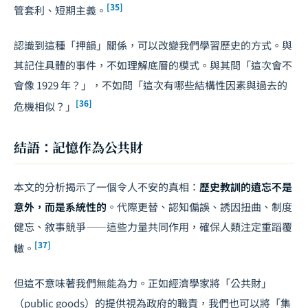
[35]
管套利、短期主義。
認識到這種「押韻」關係，可以改變我們學習歷史的方式。與
其記住具體的事件，不如理解底層的模式。與其問「這次會不
會像 1929 年？」，不如問「這次有哪些結構性因素與過去的
[36]
危機相似？」
結語：記憶作為公共財
本文的分析揭示了一個令人不安的真相：
歷史教訓的遺忘不是
意外，而是系統性的
。代際更替、認知偏誤、誘因扭曲、制度
健忘、敘事競爭——這些力量共同作用，確保人類注定重蹈覆
[37]
轍。
但這不意味著我們無能為力。正如經濟學家將「公共財」
（public goods）的提供視為政府的職責，我們也可以將「集