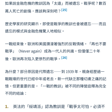
如果說金融危機的教訓因為「太遠」而被遺忘，戰爭呢？數百
[25]
萬人死亡的創傷，應該夠深刻吧？
歷史學家的研究顯示，即使是戰爭的教訓也會被遺忘——而且
遺忘的模式與金融危機驚人地相似。
一戰結束後，歐洲和美國瀰漫著強烈的反戰情緒。「再也不要
戰爭」（Never again）成為一代人的共識。但僅僅二十年
[26]
後，歐洲再次陷入更慘烈的戰爭。
為什麼？部分原因是代際遺忘——到 1939 年，親身經歷過一
戰戰壕的世代已經中年或老去，新一代缺乏那種切膚之痛的記
憶。但更重要的是，「一戰的教訓」被不同的陣營詮釋為完全
不同的結論：
英法的「綏靖派」認為教訓是「戰爭太可怕，必須不