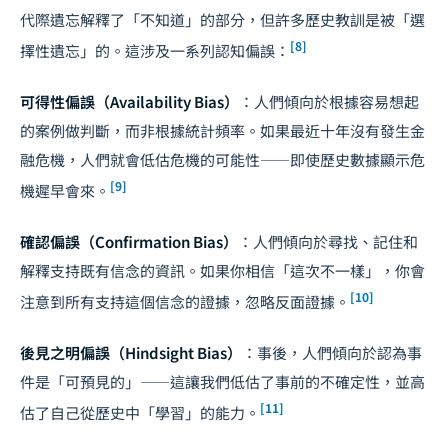
代際遺忘解釋了「不知道」的部分，但許多歷史教訓是被「選
[8]
擇性遺忘」的。這涉及一系列認知偏誤：
可得性偏誤（Availability Bias）
：人們傾向於根據容易想起
的案例做判斷，而非根據統計頻率。如果最近十年沒有發生金
融危機，人們就會低估危機的可能性——即使歷史數據顯示危
[9]
機遲早會來。
確認偏誤（Confirmation Bias）
：人們傾向於尋找、記住和
解釋支持既有信念的資訊。如果你相信「這次不一樣」，你會
[10]
注意到所有支持這個信念的證據，忽略反面證據。
後見之明偏誤（Hindsight Bias）
：事後，人們傾向於認為事
件是「可預見的」——這讓我們低估了事前的不確定性，並高
[11]
估了自己從歷史中「學習」的能力。