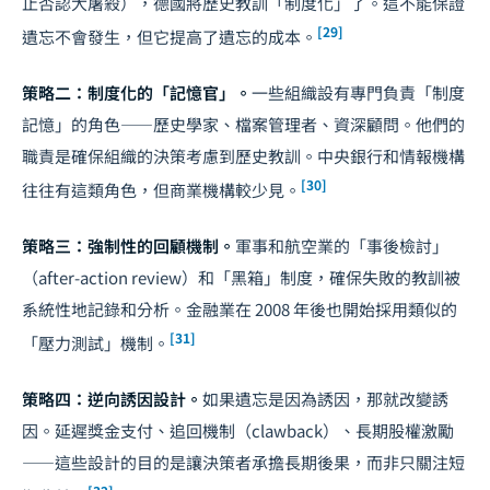
止否認大屠殺），德國將歷史教訓「制度化」了。這不能保證
[29]
遺忘不會發生，但它提高了遺忘的成本。
策略二：制度化的「記憶官」。
一些組織設有專門負責「制度
記憶」的角色——歷史學家、檔案管理者、資深顧問。他們的
職責是確保組織的決策考慮到歷史教訓。中央銀行和情報機構
[30]
往往有這類角色，但商業機構較少見。
策略三：強制性的回顧機制。
軍事和航空業的「事後檢討」
（after-action review）和「黑箱」制度，確保失敗的教訓被
系統性地記錄和分析。金融業在 2008 年後也開始採用類似的
[31]
「壓力測試」機制。
策略四：逆向誘因設計。
如果遺忘是因為誘因，那就改變誘
因。延遲獎金支付、追回機制（clawback）、長期股權激勵
——這些設計的目的是讓決策者承擔長期後果，而非只關注短