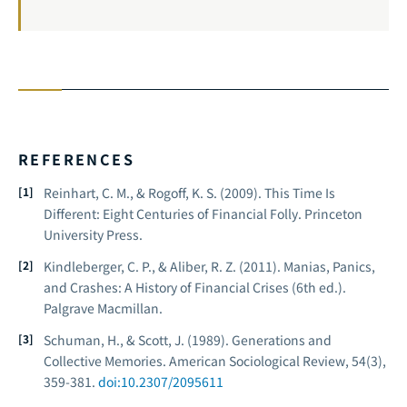
REFERENCES
Reinhart, C. M., & Rogoff, K. S. (2009).
This Time Is
Different: Eight Centuries of Financial Folly
. Princeton
University Press.
Kindleberger, C. P., & Aliber, R. Z. (2011).
Manias, Panics,
and Crashes: A History of Financial Crises
(6th ed.).
Palgrave Macmillan.
Schuman, H., & Scott, J. (1989). Generations and
Collective Memories.
American Sociological Review
, 54(3),
359-381.
doi:10.2307/2095611