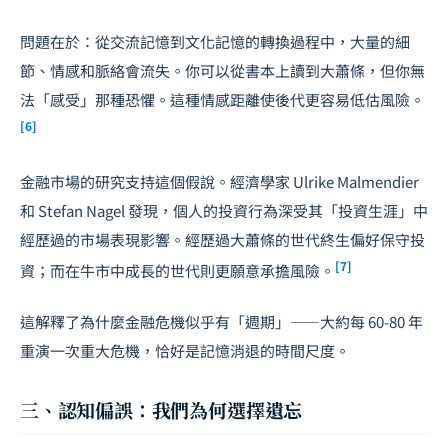
問題在於：從交流記憶到文化記憶的轉換過程中，大量的細
節、情感和脈絡會流失。你可以從書本上讀到大蕭條，但你無
法「感受」那種恐懼。這種情感距離使後代更容易低估風險。
[6]
金融市場的研究支持這個假說。經濟學家 Ulrike Malmendier
和 Stefan Nagel 發現，個人的投資行為深受其「投資生涯」中
經歷過的市場表現影響。經歷過大蕭條的世代終生偏好保守投
[7]
資；而在牛市中成長的世代則更願意承擔風險。
這解釋了為什麼金融危機似乎有「週期」——大約每 60-80 年
重演一次重大危機，恰好是記憶消退的時間尺度。
三、認知偏誤：我們為何選擇遺忘