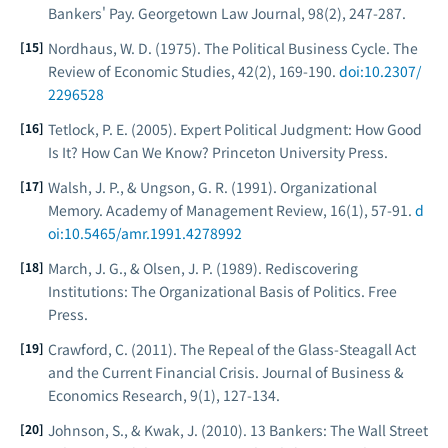
Bankers' Pay.
Georgetown Law Journal
, 98(2), 247-287.
Nordhaus, W. D. (1975). The Political Business Cycle.
The
Review of Economic Studies
, 42(2), 169-190.
doi:10.2307/
2296528
Tetlock, P. E. (2005).
Expert Political Judgment: How Good
Is It? How Can We Know?
Princeton University Press.
Walsh, J. P., & Ungson, G. R. (1991). Organizational
Memory.
Academy of Management Review
, 16(1), 57-91.
d
oi:10.5465/amr.1991.4278992
March, J. G., & Olsen, J. P. (1989).
Rediscovering
Institutions: The Organizational Basis of Politics
. Free
Press.
Crawford, C. (2011). The Repeal of the Glass-Steagall Act
and the Current Financial Crisis.
Journal of Business &
Economics Research
, 9(1), 127-134.
Johnson, S., & Kwak, J. (2010).
13 Bankers: The Wall Street