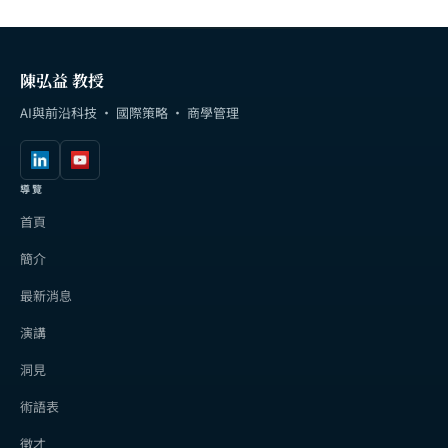
陳弘益 教授
AI與前沿科技 · 國際策略 · 商學管理
導覽
首頁
簡介
最新消息
演講
洞見
術語表
徵才