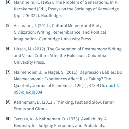
Mannheim, K. (1952). The Problem of Generations. In P.
Kecskemeti (Ed.),
Essays on the Sociology of Knowledge
(pp. 276-322). Routledge.
Assmann, J. (2011).
Cultural Memory and Early
Civilization: Writing, Remembrance, and Political
Imagination
. Cambridge University Press.
Hirsch, M. (2012).
The Generation of Postmemory: Writing
and Visual Culture After the Holocaust
. Columbia
University Press.
Malmendier, U., & Nagel, S. (2011). Depression Babies: Do
Macroeconomic Experiences Affect Risk Taking?
The
Quarterly Journal of Economics
, 126(1), 373-416.
doi:10.1
093/qje/qjq004
Kahneman, D. (2011).
Thinking, Fast and Slow
. Farrar,
Straus and Giroux.
Tversky, A., & Kahneman, D. (1973). Availability: A
Heuristic for Judging Frequency and Probability.