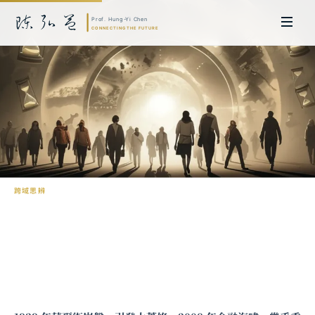
跨域思辨
為什麼歷史教訓總是被遺忘？
陳弘益 教授｜日本名古屋大學法學博士。歷任英國劍橋大學研究員暨亞太地
區代表、浙江大學國際聯合商學院 MBA 主任暨高管教育主任，為世界銀行、
聯合國等國際機構主持跨國政策研究。現帶領超智諮詢，結合商學專業與前沿
科技，提供 AI 及
量子運算
等領域的軟體開發及策略制定服務。