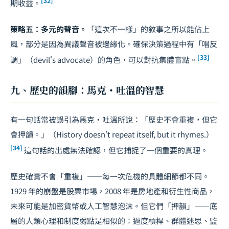
[32]
期收益。
策略五：多元的聲音。
「這次不一樣」的敘事之所以能佔上
風，部分是因為異議聲音被邊緣化。確保決策過程中有「唱反
[33]
調」（devil's advocate）的角色，可以對抗集體盲點。
九、歷史的韻腳：馬克・吐溫的智慧
有一句話常被誤引為馬克・吐溫所說：「歷史不會重複，但它
會押韻。」（History doesn't repeat itself, but it rhymes.）
[34]
這句話的出處無法確認，但它捕捉了一個重要的真理。
歷史確實不會「重複」——每一次危機的具體細節都不同。
1929 年的崩盤是股票市場，2008 年是房地產和衍生性商品，
未來可能是加密貨幣或人工智慧泡沫。但它們「押韻」——底
層的人類心理和制度弱點是相似的：過度槓桿、群體迷思、監