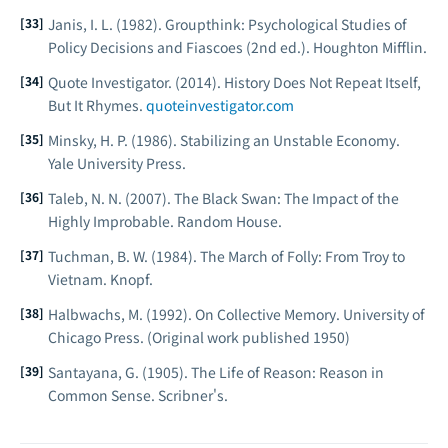
Janis, I. L. (1982).
Groupthink: Psychological Studies of
Policy Decisions and Fiascoes
(2nd ed.). Houghton Mifflin.
Quote Investigator. (2014). History Does Not Repeat Itself,
But It Rhymes.
quoteinvestigator.com
Minsky, H. P. (1986).
Stabilizing an Unstable Economy
.
Yale University Press.
Taleb, N. N. (2007).
The Black Swan: The Impact of the
Highly Improbable
. Random House.
Tuchman, B. W. (1984).
The March of Folly: From Troy to
Vietnam
. Knopf.
Halbwachs, M. (1992).
On Collective Memory
. University of
Chicago Press. (Original work published 1950)
Santayana, G. (1905).
The Life of Reason: Reason in
Common Sense
. Scribner's.