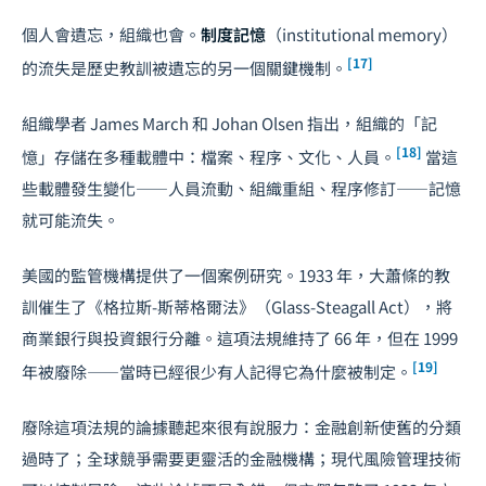
個人會遺忘，組織也會。
制度記憶
（institutional memory）
[17]
的流失是歷史教訓被遺忘的另一個關鍵機制。
組織學者 James March 和 Johan Olsen 指出，組織的「記
[18]
憶」存儲在多種載體中：檔案、程序、文化、人員。
當這
些載體發生變化——人員流動、組織重組、程序修訂——記憶
就可能流失。
美國的監管機構提供了一個案例研究。1933 年，大蕭條的教
訓催生了《格拉斯-斯蒂格爾法》（Glass-Steagall Act），將
商業銀行與投資銀行分離。這項法規維持了 66 年，但在 1999
[19]
年被廢除——當時已經很少有人記得它為什麼被制定。
廢除這項法規的論據聽起來很有說服力：金融創新使舊的分類
過時了；全球競爭需要更靈活的金融機構；現代風險管理技術