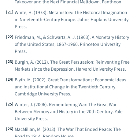
Takeover and the Next Financial Meltdown
. Pantheon.
White, H. (1973).
Metahistory: The Historical Imagination
in Nineteenth-Century Europe
. Johns Hopkins University
Press.
Friedman, M., & Schwartz, A. J. (1963).
A Monetary History
of the United States, 1867-1960
. Princeton University
Press.
Burgin, A. (2012).
The Great Persuasion: Reinventing Free
Markets since the Depression
. Harvard University Press.
Blyth, M. (2002).
Great Transformations: Economic Ideas
and Institutional Change in the Twentieth Century
.
Cambridge University Press.
Winter, J. (2006).
Remembering War: The Great War
Between Memory and History in the 20th Century
. Yale
University Press.
MacMillan, M. (2013).
The War That Ended Peace: The
Road to 1914
. Random House.