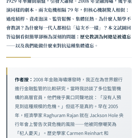
1929 年華爾街崩盤，引發大蕭條。2008 年金融海嘯，幾乎重
演同樣的劇本。兩次危機相隔 79 年，但核心機制驚人相似：
過度槓桿、資產泡沫、監管鬆懈、集體狂熱。為什麼人類學不
會教訓？為什麼每一代人都相信「這次不一樣」？本文試圖回
答這個看似簡單卻極為深刻的問題：
歷史教訓為何總是被遺忘
——以及我們能做什麼來對抗這種集體遺忘。
作者按：
2008 年金融海嘯爆發時，我正在為世界銀行
進行金融監管的比較研究。當時我訪談了多位監管機
構的高層官員，他們幾乎異口同聲地說：「沒有人預
見到這種規模的危機。」但這不是真的。早在 2005
年，經濟學家 Raghuram Rajan 就在 Jackson Hole 央
行年會上警告次貸危機的風險——他被同僚嘲笑為
「杞人憂天」。歷史學家 Carmen Reinhart 和