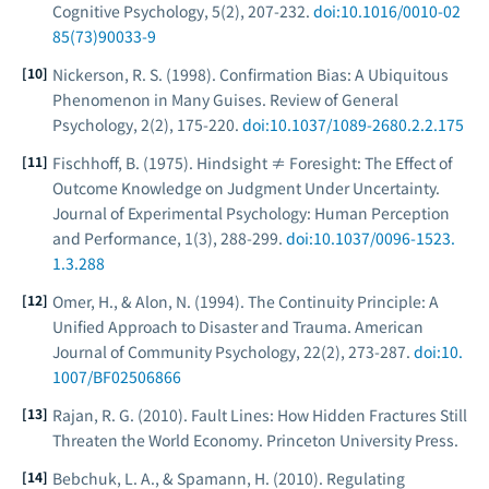
Cognitive Psychology
, 5(2), 207-232.
doi:10.1016/0010-02
85(73)90033-9
Nickerson, R. S. (1998). Confirmation Bias: A Ubiquitous
Phenomenon in Many Guises.
Review of General
Psychology
, 2(2), 175-220.
doi:10.1037/1089-2680.2.2.175
Fischhoff, B. (1975). Hindsight ≠ Foresight: The Effect of
Outcome Knowledge on Judgment Under Uncertainty.
Journal of Experimental Psychology: Human Perception
and Performance
, 1(3), 288-299.
doi:10.1037/0096-1523.
1.3.288
Omer, H., & Alon, N. (1994). The Continuity Principle: A
Unified Approach to Disaster and Trauma.
American
Journal of Community Psychology
, 22(2), 273-287.
doi:10.
1007/BF02506866
Rajan, R. G. (2010).
Fault Lines: How Hidden Fractures Still
Threaten the World Economy
. Princeton University Press.
Bebchuk, L. A., & Spamann, H. (2010). Regulating