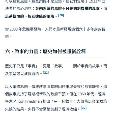
可以控制風險。這些論據不是全錯，但它們忽略了 1933 年立
法者的核心洞見：
金融系統的風險不只是個別機構的風險，而
[20]
是系統性的、相互連結的風險
。
當 2008 年危機爆發時，人們才重新發現這個六十多年前的智
慧。
六、敘事的力量：歷史如何被重新詮釋
歷史不只是「事實」，更是「敘事」——關於事實的故事。而
[21]
敘事是可以被操縱的。
以大蕭條為例。傳統敘事將其歸因於市場失靈和監管缺失，這
個敘事支持了羅斯福新政的政府干預。但在 1960 年代，經濟
學家 Milton Friedman 提出了另一種敘事：大蕭條是貨幣政策
[22]
失誤的結果，央行不當緊縮加劇了經濟收縮。