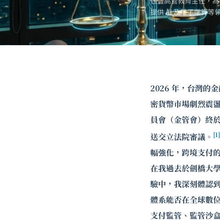
任暨高管教育主任，為
提供 AI 及
量子運算
等
2026 年，台灣的
密貨幣市場劇烈震盪
員會（金管會）終於在
[1]
送交立法院審議。
幅強化，跨境支付的
在我過去於劍橋大
驗中，我深刻體認到
體系能否在全球數
支付監管、監管沙