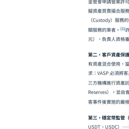
金管會申請營業許
擬資產買賣撮合服
（Custody）
[1]
關服務的業者。
元）、負責人資格
第二，客戶資產保護（Cli
有資產混合使用，
求：VASP 必須
三方機構進行資產
Reserves），並
客事件後實施的嚴
第三，穩定幣監管（Stab
USDT、USDC