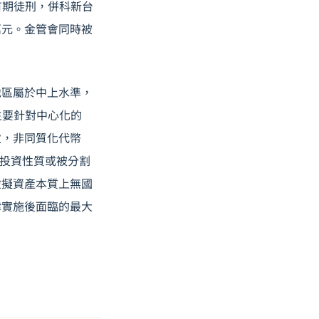
下有期徒刑，併科新台
 萬元。金管會同時被
地區屬於中上水準，
主要針對中心化的
次，非同質化代幣
具有投資性質或被分割
虛擬資產本質上無國
律實施後面臨的最大