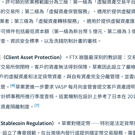
可。許可類別依業務範圍分為三級：第一級為「虛擬資產交易平
務的交易所；第二級為「虛擬資產保管服務」，適用於提供虛擬
服務的業者；第三級為「虛擬資產轉移服務」，適用於提供虛擬資產
許可條件包括最低資本額（第一級為新台幣 5 億元、第二級為 3 億
審查、資訊安全標準，以及洗錢防制計畫的審核。
ent Asset Protection）。
FTX 崩盤最深刻的教訓是：
當交易所倒閉時，客戶的資產無法得到保障。草案因此設立了嚴
將客戶的虛擬資產和法定貨幣資產，與自有資產完全分離管理，並
[4]
託管。
草案更進一步要求 VASP 每月向金管會提交客戶資產證明報告
由會計師事務所進行季度查核。這套機制在設計上參考了日本在 2018 年 
[7]
格資產隔離制度。
lecoin Regulation）。
草案對穩定幣——特別是法定貨幣
）——設立了專章規範。在台灣境內發行或提供穩定幣交易服務，需