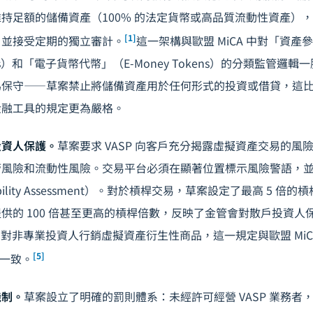
持足額的儲備資產（100% 的法定貨幣或高品質流動性資產）
[1]
，並接受定期的獨立審計。
這一架構與歐盟 MiCA 中對「資產參考
Tokens）和「電子貨幣代幣」（E-Money Tokens）的分類監管
保守——草案禁止將儲備資產用於任何形式的投資或借貸，這比 M
金融工具的規定更為嚴格。
投資人保護。
草案要求 VASP 向客戶充分揭露虛擬資產交易的風
管風險和流動性風險。交易平台必須在顯著位置標示風險警語，
bility Assessment）。對於槓桿交易，草案設定了最高 5 
供的 100 倍甚至更高的槓桿倍數，反映了金管會對散戶投資人
P 對非專業投資人行銷虛擬資產衍生性商品，這一規定與歐盟 Mi
[5]
場一致。
機制。
草案設立了明確的罰則體系：未經許可經營 VASP 業務者，