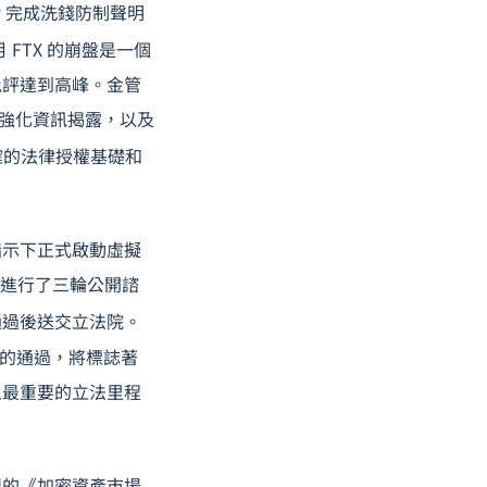
P 完成洗錢防制聲明
1 月 FTX 的崩盤是一個
批評達到高峰。金管
、強化資訊揭露，以及
確的法律授權基礎和
指示下正式啟動虛擬
 月進行了三輪公開諮
會通過後送交立法院。
律的通過，將標誌著
上最重要的立法里程
盟的《加密資產市場