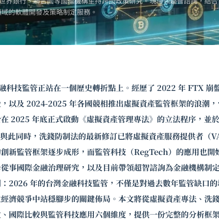
世界銀行、聯合國等國際機構主持跨國政策研究。現帶領超智諮詢，結合
領域的軟體開發及策略制定服務。
金融科技監管正站在一個歷史轉折點上。經歷了 2022 年 FTX 崩盤
，以及 2024-2025 年各國競相推出虛擬資產監管框架的浪潮
 2025 年底正式啟動《虛擬資產管理專法》的立法程序，並於 
與此同時，洗錢防制法的最新修訂已將虛擬資產服務提供者（VA
創新監管框架逐步成形，而監管科技（RegTech）的應用也開
學從事國際金融治理研究，以及目前帶領
超智諮詢
為金融機構制
：2026 年的台灣金融科技監管，不僅是對過去數年監管缺口
位經濟競爭中站穩腳步的關鍵佈局。本文將從虛擬資產專法、洗
盒、國際比較與監管科技應用六個維度，提供一份完整的分析框