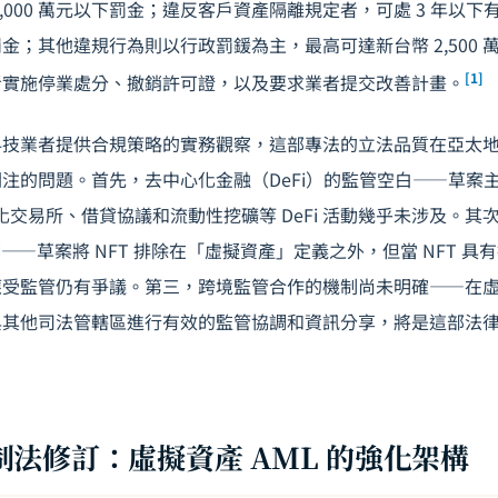
,000 萬元以下罰金；違反客戶資產隔離規定者，可處 3 年以
以下罰金；其他違規行為則以行政罰鍰為主，最高可達新台幣 2,500
[1]
者實施停業處分、撤銷許可證，以及要求業者提交改善計畫。
科技業者提供合規策略的實務觀察，這部專法的立法品質在亞太
注的問題。首先，去中心化金融（DeFi）的監管空白——草案
心化交易所、借貸協議和流動性挖礦等 DeFi 活動幾乎未涉及。其
——草案將 NFT 排除在「虛擬資產」定義之外，但當 NFT 
應受監管仍有爭議。第三，跨境監管合作的機制尚未明確——在
與其他司法管轄區進行有效的監管協調和資訊分享，將是這部法
法修訂：虛擬資產 AML 的強化架構