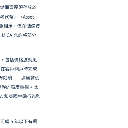
，儲備資產須存放於
代幣」（Asset-
邏輯一脈相承，但在儲備資
iCA 允許將部分
險，包括價格波動風
並在客戶開戶時完成
倍的槓桿限制——這顯著低
保護的高度重視。此
CA 和英國金融行為監
可處 5 年以下有期