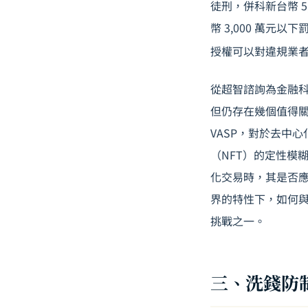
徒刑，併科新台幣 5
幣 3,000 萬元
授權可以對違規業
從超智諮詢為金融
但仍存在幾個值得關
VASP，對於去中
（NFT）的定性模糊
化交易時，其是否
界的特性下，如何
挑戰之一。
三、洗錢防制