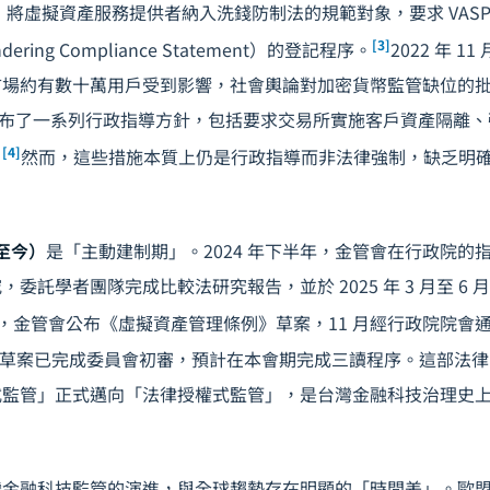
力，將虛擬資產服務提供者納入洗錢防制法的規範對象，要求 VAS
[3]
undering Compliance Statement）的登記程序。
2022 年 1
市場約有數十萬用戶受到影響，社會輿論對加密貨幣監管缺位的
 年發布了一系列行政指導方針，包括要求交易所實施客戶資產隔離
[4]
。
然而，這些措施本質上仍是行政指導而非法律強制，缺乏明
年至今）
是「主動建制期」。2024 年下半年，金管會在行政院的
委託學者團隊完成比較法研究報告，並於 2025 年 3 月至 6
 9 月，金管會公布《虛擬資產管理條例》草案，11 月經行政院院
 3 月，草案已完成委員會初審，預計在本會期完成三讀程序。這部法
式監管」正式邁向「法律授權式監管」，是台灣金融科技治理史
灣金融科技監管的演進，與全球趨勢存在明顯的「時間差」。歐