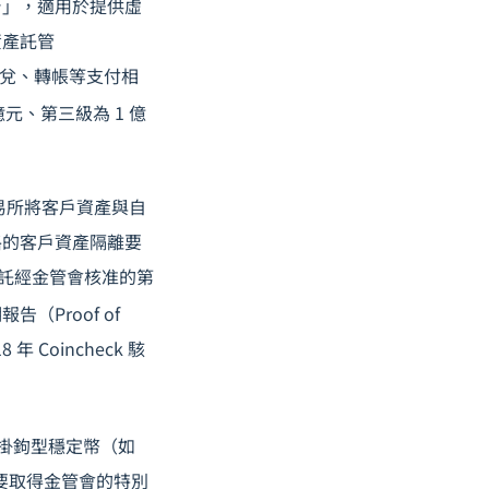
台」，適用於提供虛
資產託管
匯兌、轉帳等支付相
元、第三級為 1 億
交易所將客戶資產與自
格的客戶資產隔離要
委託經金管會核准的第
（Proof of
Coincheck 駭
掛鉤型穩定幣（如
要取得金管會的特別