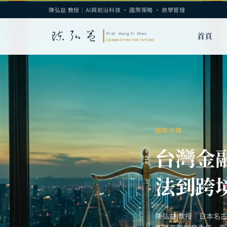
陳弘益 教授｜AI與前沿科技 · 國際策略 · 商學管理
首頁
國際治理
台灣金融
法到跨
陳弘益 教授｜日本名