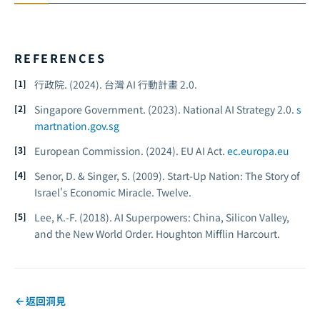
REFERENCES
行政院. (2024).
台灣 AI 行動計畫 2.0.
Singapore Government. (2023).
National AI Strategy 2.0.
s
martnation.gov.sg
European Commission. (2024).
EU AI Act.
ec.europa.eu
Senor, D. & Singer, S. (2009).
Start-Up Nation: The Story of
Israel's Economic Miracle.
Twelve.
Lee, K.-F. (2018).
AI Superpowers: China, Silicon Valley,
and the New World Order.
Houghton Mifflin Harcourt.
返回洞見