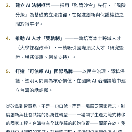
建立 AI 法制框架
——採用「監管沙盒」先行、「風險
分級」為基礎的立法路徑，在促進創新與保護權益之
間取得平衡。
推動 AI 人才「雙軌制」
——一軌培育本土跨域人才
（大學課程改革），一軌吸引國際頂尖人才（研究簽
證、稅務優惠、創業支持）。
打造「可信賴 AI」國際品牌
——以民主治理、隱私保
護、透明可問責為核心價值，在國際 AI 治理論壇中建
立台灣的話語權。
從矽島到智慧島，不是一句口號，而是一場需要國家意志、制
度創新與社會共識的系統性轉型——一場關乎
生產力範式轉移
的國家工程。台灣擁有全球羨慕的起跑位置——問題在於，我
們能否以戰略的高度、執行的速度，將這個位置轉化為 AI 時