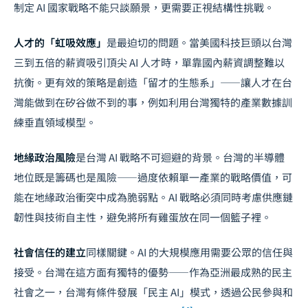
制定 AI 國家戰略不能只談願景，更需要正視結構性挑戰。
人才的「虹吸效應」
是最迫切的問題。當美國科技巨頭以台灣
三到五倍的薪資吸引頂尖 AI 人才時，單靠國內薪資調整難以
抗衡。更有效的策略是創造「留才的生態系」——讓人才在台
灣能做到在矽谷做不到的事，例如利用台灣獨特的產業數據訓
練垂直領域模型。
地緣政治風險
是台灣 AI 戰略不可迴避的背景。台灣的半導體
地位既是籌碼也是風險——過度依賴單一產業的戰略價值，可
能在地緣政治衝突中成為脆弱點。AI 戰略必須同時考慮供應鏈
韌性與技術自主性，避免將所有雞蛋放在同一個籃子裡。
社會信任的建立
同樣關鍵。AI 的大規模應用需要公眾的信任與
接受。台灣在這方面有獨特的優勢——作為亞洲最成熟的民主
社會之一，台灣有條件發展「民主 AI」模式，透過公民參與和