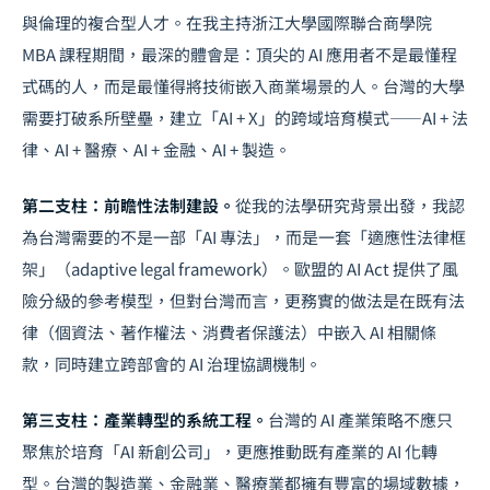
與倫理的複合型人才。在我主持浙江大學國際聯合商學院
MBA 課程期間，最深的體會是：頂尖的 AI 應用者不是最懂程
式碼的人，而是最懂得將技術嵌入商業場景的人。台灣的大學
需要打破系所壁壘，建立「AI + X」的跨域培育模式——AI + 法
律、AI + 醫療、AI + 金融、AI + 製造。
第二支柱：前瞻性法制建設。
從我的法學研究背景出發，我認
為台灣需要的不是一部「AI 專法」，而是一套「適應性法律框
架」（adaptive legal framework）。歐盟的 AI Act 提供了風
險分級的參考模型，但對台灣而言，更務實的做法是在既有法
律（個資法、著作權法、消費者保護法）中嵌入 AI 相關條
款，同時建立跨部會的
AI 治理
協調機制。
第三支柱：產業轉型的系統工程。
台灣的 AI 產業策略不應只
聚焦於培育「AI 新創公司」，更應推動既有產業的
AI 化轉
型
。台灣的製造業、金融業、醫療業都擁有豐富的場域數據，