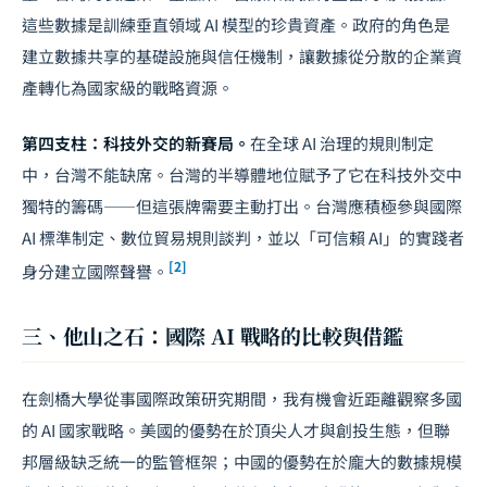
這些數據是訓練垂直領域 AI 模型的珍貴資產。政府的角色是
建立數據共享的基礎設施與信任機制，讓數據從分散的企業資
產轉化為國家級的戰略資源。
第四支柱：
科技外交
的新賽局。
在全球 AI 治理的規則制定
中，台灣不能缺席。台灣的半導體地位賦予了它在科技外交中
獨特的籌碼——但這張牌需要主動打出。台灣應積極參與國際
AI 標準制定、數位貿易規則
談判
，並以「可信賴 AI」的實踐者
[2]
身分建立國際聲譽。
三、他山之石：國際 AI 戰略的比較與借鑑
在劍橋大學從事國際政策研究期間，我有機會近距離觀察多國
的 AI 國家戰略。美國的優勢在於頂尖人才與創投生態，但聯
邦層級缺乏統一的監管框架；中國的優勢在於龐大的數據規模