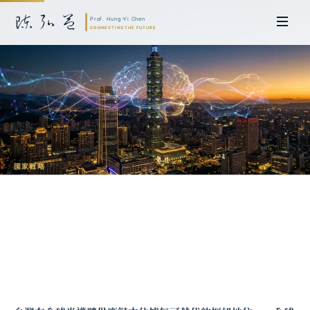
國家戰略
台灣的 AI 國家戰略：從矽島到智慧島的
路徑
陳弘益 教授｜日本名古屋大學法學博士。歷任英國劍橋大學研究員暨亞太地
區代表、浙江大學國際聯合商學院 MBA 主任暨高管教育主任，為世界銀行、
聯合國等國際機構主持跨國政策研究。現帶領超智諮詢，結合商學專業與前沿
科技，提供 AI 及
量子運算
等領域的軟體開發及策略制定服務。