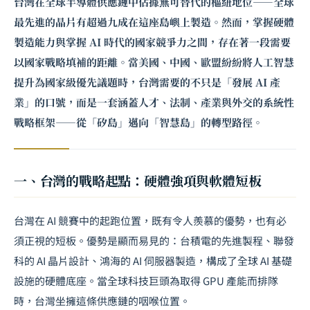
台灣在全球半導體供應鏈中佔據無可替代的樞紐地位——全球
最先進的晶片有超過九成在這座島嶼上製造。然而，掌握硬體
製造能力與掌握 AI 時代的國家競爭力之間，存在著一段需要
以國家戰略填補的距離。當美國、中國、歐盟紛紛將人工智慧
提升為國家級優先議題時，台灣需要的不只是「發展 AI 產
業」的口號，而是一套涵蓋人才、法制、產業與外交的系統性
戰略框架——從「矽島」邁向「智慧島」的轉型路徑。
一、台灣的戰略起點：硬體強項與軟體短板
台灣在 AI 競賽中的起跑位置，既有令人羨慕的優勢，也有必
須正視的短板。優勢是顯而易見的：台積電的先進製程、聯發
科的 AI 晶片設計、鴻海的 AI 伺服器製造，構成了全球 AI 基礎
設施的硬體底座。當全球科技巨頭為取得 GPU 產能而排隊
時，台灣坐擁這條供應鏈的咽喉位置。