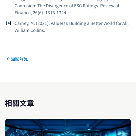
Confusion: The Divergence of ESG Ratings.
Review of
Finance, 26(6), 1315-1344.
Carney, M. (2021).
Value(s): Building a Better World for All.
William Collins.
返回洞見
相關文章