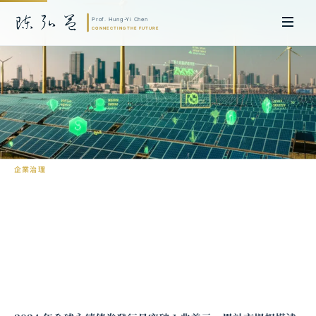
企業治理
永續金融的制度基礎：綠色債券、轉型金
融與 ESG 評級的全球演進
陳弘益 教授｜日本名古屋大學法學博士。歷任英國劍橋大學研究員暨亞太地
區代表、浙江大學國際聯合商學院 MBA 主任暨高管教育主任，為世界銀行、
聯合國等國際機構主持跨國政策研究。現帶領超智諮詢，結合商學專業與前沿
科技，提供 AI 及
量子運算
等領域的軟體開發及策略制定服務。