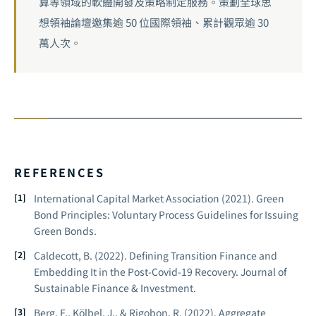
算等領域的軟體開發及策略制定服務。策劃全球思
想領袖論壇邀集逾 50 位國際領袖、累計觀眾逾 30
萬人次。
REFERENCES
International Capital Market Association (2021).
Green
Bond Principles: Voluntary Process Guidelines for Issuing
Green Bonds.
Caldecott, B. (2022).
Defining Transition Finance and
Embedding It in the Post-Covid-19 Recovery.
Journal of
Sustainable Finance & Investment.
Berg, F., Kölbel, J., & Rigobon, R. (2022).
Aggregate