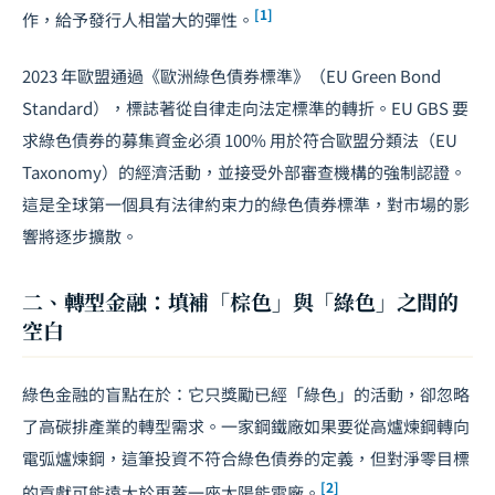
[1]
作，給予發行人相當大的彈性。
2023 年歐盟通過《歐洲綠色債券標準》（EU Green Bond
Standard），標誌著從自律走向法定標準的轉折。EU GBS 要
求綠色債券的募集資金必須 100% 用於符合歐盟分類法（EU
Taxonomy）的經濟活動，並接受外部審查機構的強制認證。
這是全球第一個具有法律約束力的綠色債券標準，對市場的影
響將逐步擴散。
二、轉型金融：填補「棕色」與「綠色」之間的
空白
綠色金融的盲點在於：它只獎勵已經「綠色」的活動，卻忽略
了高碳排產業的轉型需求。一家鋼鐵廠如果要從高爐煉鋼轉向
電弧爐煉鋼，這筆投資不符合綠色債券的定義，但對淨零目標
[2]
的貢獻可能遠大於再蓋一座太陽能電廠。