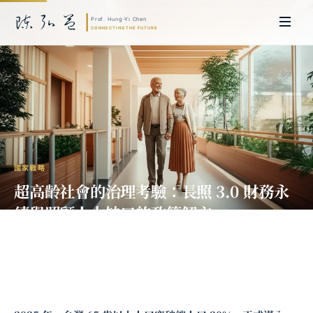
國家戰略
超高齡社會的治理考驗：長照 3.0 財務永
續與照顧人力缺口的政策解方
陳弘益 教授｜日本名古屋大學法學博士。歷任英國劍橋大學研究員暨亞太地
區代表、浙江大學國際聯合商學院 MBA 主任暨高管教育主任，為世界銀行、
聯合國等國際機構主持跨國政策研究。現帶領超智諮詢，結合商學專業與前沿
科技，提供 AI 及
量子運算
等領域的軟體開發及策略制定服務。