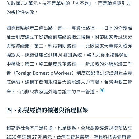
位數僅 3.2 萬元。這不是單純的「人不夠」，而是職業吸引力
的系統性失敗。
國際經驗顯示三條出路：第一，專業化路徑——日本的介護福
祉士制度建立了從初級到高級的職涯階梯，附帶國家考試認證
與薪資級距；第二，科技輔助路徑——北歐國家大量導入照護
機器人、遠距健康監測與 AI 排班系統，將人力從重複性勞動
中釋放；第三，移工制度改革路徑——新加坡的外籍照護工作
者（Foreign Domestic Workers）制度搭配培訓認證與雇主責
任保險，建構了亞洲規模最大的照護人力市場。台灣需要三管
[4]
齊下，而非只靠家庭外籍看護工的單一管道。
四、銀髮經濟的機遇與治理框架
超高齡社會不只是負擔，也是機遇。
全球銀髮經濟
規模預估在
2030 年達到 27 兆美元。台灣在智慧醫療、輔具科技與健康管