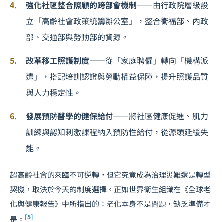
強化社區整合照顧的跨部會機制
——由行政院層級設
立「高齡社會政策統籌辦公室」，整合衛福部、內政
部、交通部與勞動部的資源。
改革移工照護制度
——從「家庭聘僱」轉向「機構派
遣」，搭配培訓認證與勞動權益保障，提升照護品質
與人力穩定性。
發展預防醫學的健保給付
——將社區健康促進、肌力
訓練與認知刺激課程納入預防性給付，從源頭延緩失
能。
超高齡社會的來臨不可逆轉，但它究竟成為治理災難還是轉型
契機，取決於今天的制度選擇。正如世界衛生組織在《全球老
化與健康報告》中所指出的：老化本身不是問題，缺乏準備才
[5]
是。