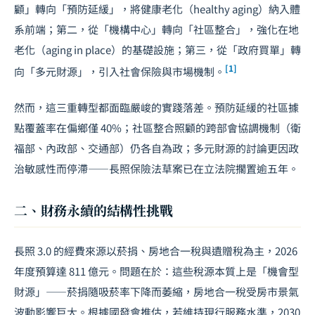
顧」轉向「預防延緩」，將健康老化（healthy aging）納入體
系前端；第二，從「機構中心」轉向「社區整合」，強化在地
老化（aging in place）的基礎設施；第三，從「政府買單」轉
[1]
向「多元財源」，引入社會保險與市場機制。
然而，這三重轉型都面臨嚴峻的實踐落差。預防延緩的社區據
點覆蓋率在偏鄉僅 40%；社區整合照顧的跨部會協調機制（衛
福部、內政部、交通部）仍各自為政；多元財源的討論更因政
治敏感性而停滯——長照保險法草案已在立法院擱置逾五年。
二、財務永續的結構性挑戰
長照 3.0 的經費來源以菸捐、房地合一稅與遺贈稅為主，2026
年度預算達 811 億元。問題在於：這些稅源本質上是「機會型
財源」——菸捐隨吸菸率下降而萎縮，房地合一稅受房市景氣
波動影響巨大。根據國發會推估，若維持現行服務水準，2030