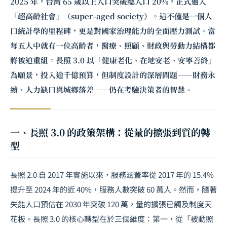
2025 年，台灣 65 歲以上人口突破總人口 20%，正式邁入
「超高齡社會」（super-aged society）。這不僅是一個人
口統計學的里程碑，更是對國家治理能力的全面壓力測試。當
每五人中就有一位高齡者，醫療、照顧、財政與勞動力結構都
將被迫重組。長照 3.0 以「健康老化、在地安老、安寧善終」
為願景，投入逾千億預算，但制度設計的深層問題——財務永
續、人力缺口與城鄉落差——仍在考驗決策者的智慧。
一、長照 3.0 的政策架構：從量的擴張到質的轉
型
長照 2.0 自 2017 年實施以來，服務涵蓋率從 2017 年的 15.4%
提升至 2024 年的近 40%，服務人數突破 60 萬人。然而，隨著
失能人口預估在 2030 年突破 120 萬，量的擴張已觸及制度天
花板。長照 3.0 的核心轉型在於三個維度：第一，從「被動照