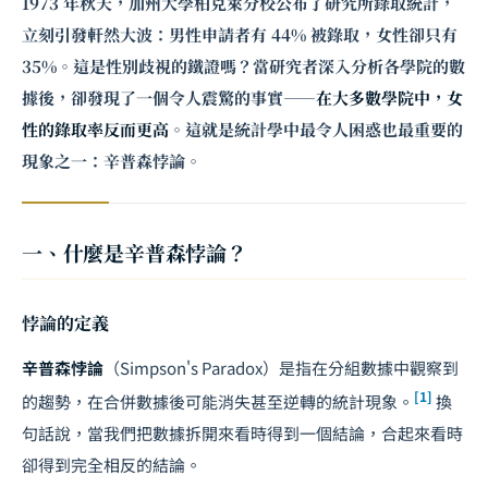
1973 年秋天，加州大學柏克萊分校公布了研究所錄取統計，
立刻引發軒然大波：男性申請者有 44% 被錄取，女性卻只有
35%。這是性別歧視的鐵證嗎？當研究者深入分析各學院的數
據後，卻發現了一個令人震驚的事實——
在大多數學院中，女
性的錄取率反而更高
。這就是統計學中最令人困惑也最重要的
現象之一：辛普森悖論。
一、什麼是辛普森悖論？
悖論的定義
辛普森悖論
（Simpson's Paradox）是指在分組數據中觀察到
[1]
的趨勢，在合併數據後可能消失甚至逆轉的統計現象。
換
句話說，當我們把數據拆開來看時得到一個結論，合起來看時
卻得到完全相反的結論。