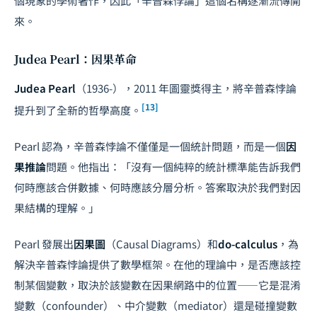
個現象的學術著作，因此「辛普森悖論」這個名稱逐漸流傳開
來。
Judea Pearl：因果革命
Judea Pearl
（1936-），2011 年圖靈獎得主，將辛普森悖論
[13]
提升到了全新的哲學高度。
Pearl 認為，辛普森悖論不僅僅是一個統計問題，而是一個
因
果推論
問題。他指出：「沒有一個純粹的統計標準能告訴我們
何時應該合併數據、何時應該分層分析。答案取決於我們對因
果結構的理解。」
Pearl 發展出
因果圖
（Causal Diagrams）和
do-calculus
，為
解決辛普森悖論提供了數學框架。在他的理論中，是否應該控
制某個變數，取決於該變數在因果網路中的位置——它是混淆
變數（confounder）、中介變數（mediator）還是碰撞變數