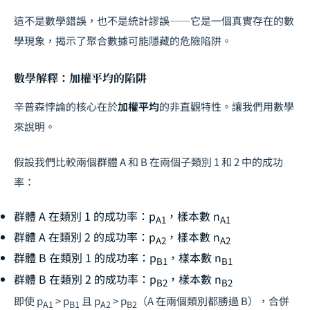
這不是數學錯誤，也不是統計謬誤——它是一個真實存在的數
學現象，揭示了聚合數據可能隱藏的危險陷阱。
數學解釋：加權平均的陷阱
辛普森悖論的核心在於
加權平均
的非直觀特性。讓我們用數學
來說明。
假設我們比較兩個群體 A 和 B 在兩個子類別 1 和 2 中的成功
率：
群體 A 在類別 1 的成功率：
p
，樣本數
n
A1
A1
群體 A 在類別 2 的成功率：
p
，樣本數
n
A2
A2
群體 B 在類別 1 的成功率：
p
，樣本數
n
B1
B1
群體 B 在類別 2 的成功率：
p
，樣本數
n
B2
B2
即使
p
> p
且
p
> p
（A 在兩個類別都勝過 B），合併
A1
B1
A2
B2