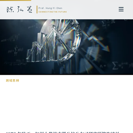
跨域思辨
辛普森悖論：當數據說謊時
陳弘益 教授｜日本名古屋大學法學博士。歷任英國劍橋大學研究員暨亞太地
區代表、浙江大學國際聯合商學院 MBA 主任暨高管教育主任，為世界銀行、
聯合國等國際機構主持跨國政策研究。現帶領超智諮詢，結合商學專業與前沿
科技，提供 AI 及
量子運算
等領域的軟體開發及策略制定服務。