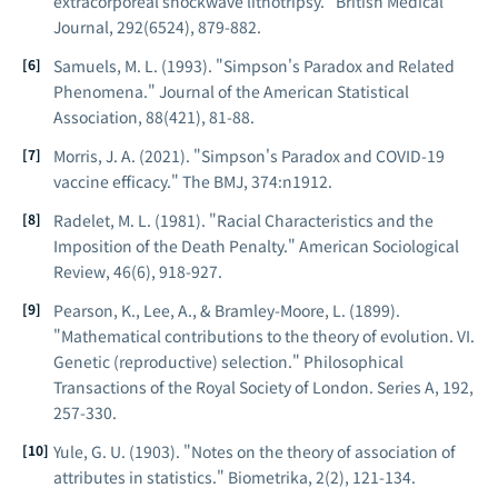
extracorporeal shockwave lithotripsy."
British Medical
Journal
, 292(6524), 879-882.
Samuels, M. L. (1993). "Simpson's Paradox and Related
Phenomena."
Journal of the American Statistical
Association
, 88(421), 81-88.
Morris, J. A. (2021). "Simpson's Paradox and COVID-19
vaccine efficacy."
The BMJ
, 374:n1912.
Radelet, M. L. (1981). "Racial Characteristics and the
Imposition of the Death Penalty."
American Sociological
Review
, 46(6), 918-927.
Pearson, K., Lee, A., & Bramley-Moore, L. (1899).
"Mathematical contributions to the theory of evolution. VI.
Genetic (reproductive) selection."
Philosophical
Transactions of the Royal Society of London. Series A
, 192,
257-330.
Yule, G. U. (1903). "Notes on the theory of association of
attributes in statistics."
Biometrika
, 2(2), 121-134.