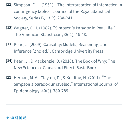
Simpson, E. H. (1951). "The interpretation of interaction in
contingency tables."
Journal of the Royal Statistical
Society, Series B
, 13(2), 238-241.
Wagner, C. H. (1982). "Simpson's Paradox in Real Life."
The American Statistician
, 36(1), 46-48.
Pearl, J. (2009).
Causality: Models, Reasoning, and
Inference
(2nd ed.). Cambridge University Press.
Pearl, J., & Mackenzie, D. (2018).
The Book of Why: The
New Science of Cause and Effect
. Basic Books.
Hernán, M. A., Clayton, D., & Keiding, N. (2011). "The
Simpson's paradox unraveled."
International Journal of
Epidemiology
, 40(3), 780-785.
返回洞見