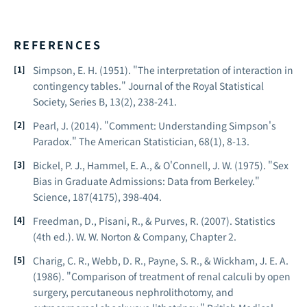
REFERENCES
Simpson, E. H. (1951). "The interpretation of interaction in
contingency tables."
Journal of the Royal Statistical
Society, Series B
, 13(2), 238-241.
Pearl, J. (2014). "Comment: Understanding Simpson's
Paradox."
The American Statistician
, 68(1), 8-13.
Bickel, P. J., Hammel, E. A., & O'Connell, J. W. (1975). "Sex
Bias in Graduate Admissions: Data from Berkeley."
Science
, 187(4175), 398-404.
Freedman, D., Pisani, R., & Purves, R. (2007).
Statistics
(4th ed.). W. W. Norton & Company, Chapter 2.
Charig, C. R., Webb, D. R., Payne, S. R., & Wickham, J. E. A.
(1986). "Comparison of treatment of renal calculi by open
surgery, percutaneous nephrolithotomy, and