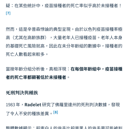
疑：在某些統計中，疫苗接種者的死亡率似乎高於未接種者！
[7]
然而，這是辛普森悖論的典型呈現。由於以色列疫苗接種率極
高（尤其在高齡族群），大量老年人已接種疫苗。老年人本身
的基礎死亡風險就高，因此在未分年齡組的數據中，接種者的
死亡人數看起來較多。
當按年齡分組分析後，真相浮現：
在每個年齡組中，疫苗接種
者的死亡率都顯著低於未接種者
。
死刑判決與種族
1983 年，
Radelet
研究了佛羅里達州的死刑判決數據，發現
[8]
了令人不安的種族差異。
整體數據顯示：殺害白人的兇手比殺害黑人的兇手更可能被判