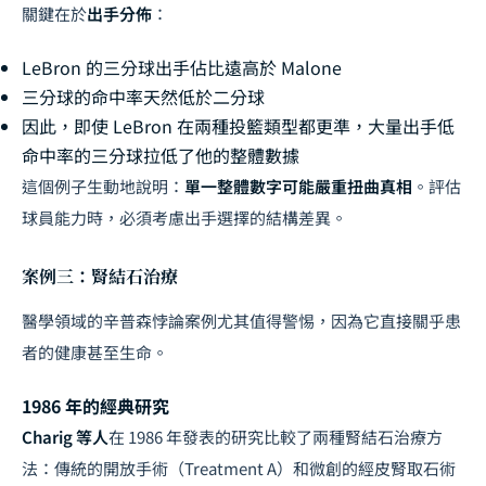
關鍵在於
出手分佈
：
LeBron 的三分球出手佔比遠高於 Malone
三分球的命中率天然低於二分球
因此，即使 LeBron 在兩種投籃類型都更準，大量出手低
命中率的三分球拉低了他的整體數據
這個例子生動地說明：
單一整體數字可能嚴重扭曲真相
。評估
球員能力時，必須考慮出手選擇的結構差異。
案例三：腎結石治療
醫學領域的辛普森悖論案例尤其值得警惕，因為它直接關乎患
者的健康甚至生命。
1986 年的經典研究
Charig 等人
在 1986 年發表的研究比較了兩種腎結石治療方
法：傳統的開放手術（Treatment A）和微創的經皮腎取石術