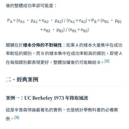
後的整體成功率卻可能是：
P
= (n
· p
+ n
· p
) / (n
+ n
) < P
= (n
· p
A
A1
A1
A2
A2
A1
A2
B
B1
B1
+ n
· p
) / (n
+ n
)
B2
B2
B1
B2
關鍵在於
樣本分佈的不對稱性
：如果 A 的樣本大量集中在成功
率較低的類別，而 B 的樣本集中在成功率較高的類別，即使 A
[2]
在每個類別都表現更好，整體加權後仍可能輸給 B。
二、經典案例
案例一：UC Berkeley 1973 年錄取風波
這是辛普森悖論最著名的實例，也是統計學教科書的必備案
[3]
例。