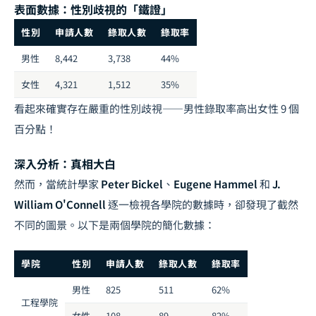
表面數據：性別歧視的「鐵證」
性別
申請人數
錄取人數
錄取率
男性
8,442
3,738
44%
女性
4,321
1,512
35%
看起來確實存在嚴重的性別歧視——男性錄取率高出女性 9 個
百分點！
深入分析：真相大白
然而，當統計學家
Peter Bickel
、
Eugene Hammel
和
J.
William O'Connell
逐一檢視各學院的數據時，卻發現了截然
不同的圖景。以下是兩個學院的簡化數據：
學院
性別
申請人數
錄取人數
錄取率
男性
825
511
62%
工程學院
女性
108
89
82%