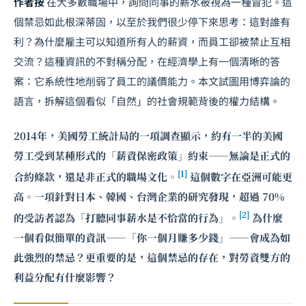
作者按
在大多數職場中，詢問同事的薪水被視為一種冒犯。這
個禁忌如此根深蒂固，以至於我們很少停下來思考：這對誰有
利？為什麼雇主可以知道所有人的薪資，而員工卻被禁止互相
交流？這種資訊的不對稱分配，在經濟學上有一個清晰的答
案：它系統性地削弱了員工的議價能力。本文試圖用博弈論的
語言，拆解這個看似「自然」的社會規範背後的權力結構。
2014年，美國勞工統計局的一項調查顯示，約有一半的美國
勞工受到某種形式的「薪資保密政策」約束——無論是正式的
[1]
合約條款，還是非正式的職場文化。
這個數字在亞洲可能更
高。一項針對日本、韓國、台灣企業的研究發現，超過 70%
[2]
的受訪者認為「打聽同事薪水是不恰當的行為」。
為什麼
一個看似簡單的資訊——「你一個月賺多少錢」——會成為如
此強烈的禁忌？更重要的是，這個禁忌的存在，對勞資雙方的
利益分配有什麼影響？