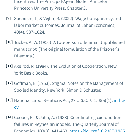
Incentives: The Principal-Agent Model
. Princeton:
Princeton University Press, Chapter 2.
Sorensen, T., & Vejlin, R. (2022). Wage transparency and
labor market outcomes.
Journal of Labor Economics
,
40(4), 987-1024.
Tucker, A. W. (1950). A two-person dilemma. Unpublished
manuscript. (The original formulation of the Prisoner's
Dilemma.)
Axelrod, R. (1984).
The Evolution of Cooperation
. New
York: Basic Books.
Goffman, E. (1963).
Stigma: Notes on the Management of
Spoiled Identity
. New York: Simon & Schuster.
National Labor Relations Act, 29 U.S.C. § 158(a)(1).
nlrb.g
ov
Cooper, R., & John, A. (1988). Coordinating coordination
failures in Keynesian models.
The Quarterly Journal of
Economics
, 103(3), 441-463.
https://doi.org/10.2307/1885