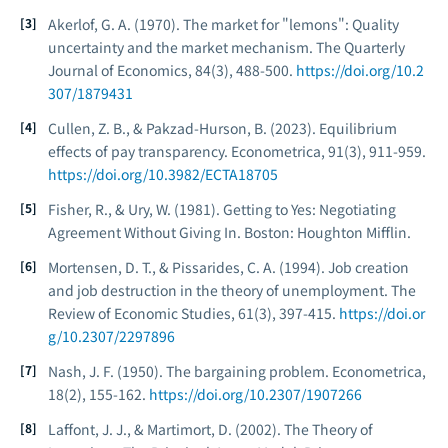
Akerlof, G. A. (1970). The market for "lemons": Quality
uncertainty and the market mechanism.
The Quarterly
Journal of Economics
, 84(3), 488-500.
https://doi.org/10.2
307/1879431
Cullen, Z. B., & Pakzad-Hurson, B. (2023). Equilibrium
effects of pay transparency.
Econometrica
, 91(3), 911-959.
https://doi.org/10.3982/ECTA18705
Fisher, R., & Ury, W. (1981).
Getting to Yes: Negotiating
Agreement Without Giving In
. Boston: Houghton Mifflin.
Mortensen, D. T., & Pissarides, C. A. (1994). Job creation
and job destruction in the theory of unemployment.
The
Review of Economic Studies
, 61(3), 397-415.
https://doi.or
g/10.2307/2297896
Nash, J. F. (1950). The bargaining problem.
Econometrica
,
18(2), 155-162.
https://doi.org/10.2307/1907266
Laffont, J. J., & Martimort, D. (2002).
The Theory of