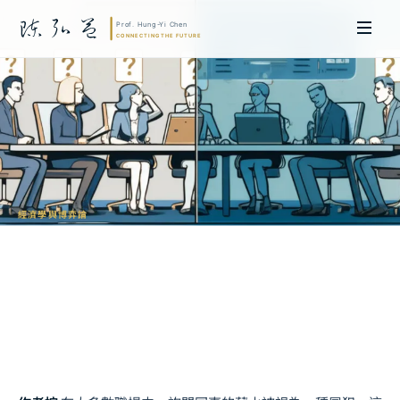
經濟學與博弈論
為什麼薪水不能談
薪資保密的博弈結構
陳弘益 教授｜日本名古屋大學法學博士。歷任英國劍橋大學研究員暨亞太地
區代表、浙江大學國際聯合商學院 MBA 主任暨高管教育主任，為世界銀行、
聯合國等國際機構主持跨國政策研究。現帶領超智諮詢，結合商學專業與前沿
科技，提供 AI 及
量子運算
等領域的軟體開發及策略制定服務。