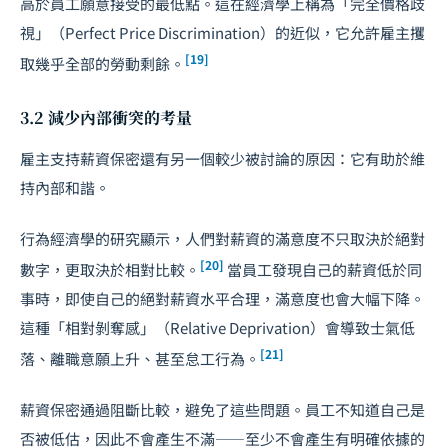
高於員工願意接受的最低點。這在經濟學上稱為「完全價格歧
視」（Perfect Price Discrimination）的近似，它允許雇主攫
[19]
取幾乎全部的勞動剩餘。
3.2 減少內部衝突的考量
雇主支持薪資保密還有另一個較少被討論的原因：它有助於維
持內部和諧。
行為經濟學的研究顯示，人們對薪資的滿意度不只取決於絕對
[20]
數字，更取決於相對比較。
當員工發現自己的薪資低於同
事時，即使自己的絕對薪資水平合理，滿意度也會大幅下降。
這種「相對剝奪感」（Relative Deprivation）會導致士氣低
[21]
落、離職意願上升、甚至怠工行為。
薪資保密通過阻斷比較，避免了這些問題。員工不知道自己是
否被低估，因此不會產生不滿——至少不會產生有明確依據的