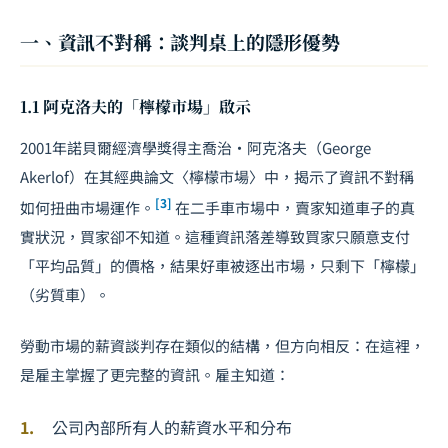
一、資訊不對稱：談判桌上的隱形優勢
1.1 阿克洛夫的「檸檬市場」啟示
2001年諾貝爾經濟學獎得主喬治・阿克洛夫（George
Akerlof）在其經典論文〈檸檬市場〉中，揭示了資訊不對稱
[3]
如何扭曲市場運作。
在二手車市場中，賣家知道車子的真
實狀況，買家卻不知道。這種資訊落差導致買家只願意支付
「平均品質」的價格，結果好車被逐出市場，只剩下「檸檬」
（劣質車）。
勞動市場的薪資
談判
存在類似的結構，但方向相反：在這裡，
是雇主掌握了更完整的資訊。雇主知道：
公司內部所有人的薪資水平和分布