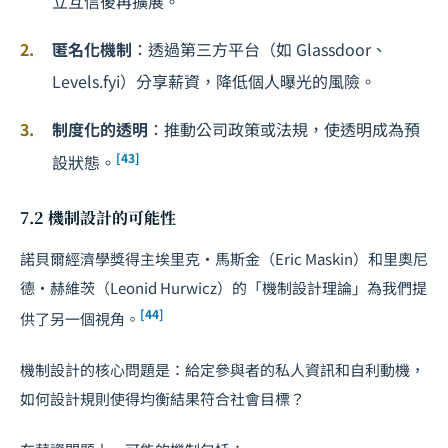
立互信後再擴展。
匿名化機制
：透過第三方平台（如 Glassdoor、
Levels.fyi）分享薪資，降低個人曝光的風險。
制度化的透明
：推動公司政策或法規，使透明成為預
[43]
設狀態。
7.2 機制設計的可能性
諾貝爾經濟學獎得主埃里克・馬斯金（Eric Maskin）和里奧尼
德・赫維茨（Leonid Hurwicz）的「機制設計理論」為我們提
[44]
供了另一個視角。
機制設計的核心問題是：給定參與者的私人資訊和自利動機，
如何設計規則使得均衡結果符合社會目標？