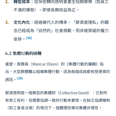
轉型成本
：從保密轉向透明會產生短期摩擦（如員工
不滿的爆發），即使長期收益為正。
文化內化
：經過幾代人的傳承，「薪資是隱私」的觀
念已經成為「自然的」社會規範，而非被質疑的權力
[38]
安排。
6.2 集體行動的困難
曼瑟・奧爾森（Mancur Olson）的《集體行動的邏輯》指
出，大型群體難以組織集體行動，因為每個成員都有搭便車的
[39]
誘因。
薪資透明是一個典型的集體財（Collective Good）：它對所
有勞工有利，但需要協調一致的行動來實現。在缺乏協調機制
（如工會或法規）的情況下，個體理性導向集體非理性。