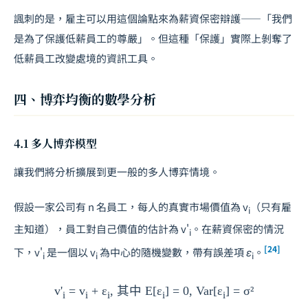
諷刺的是，雇主可以用這個論點來為薪資保密辯護——「我們
是為了保護低薪員工的尊嚴」。但這種「保護」實際上剝奪了
低薪員工改變處境的資訊工具。
四、博弈均衡的數學分析
4.1 多人博弈模型
讓我們將分析擴展到更一般的多人博弈情境。
假設一家公司有
n
名員工，每人的真實市場價值為
v
（只有雇
i
主知道），員工對自己價值的估計為
v'
。在薪資保密的情況
i
[24]
下，
v'
是一個以
v
為中心的隨機變數，帶有誤差項
ε
。
i
i
i
v'
= v
+ ε
, 其中 E[ε
] = 0, Var[ε
] = σ²
i
i
i
i
i