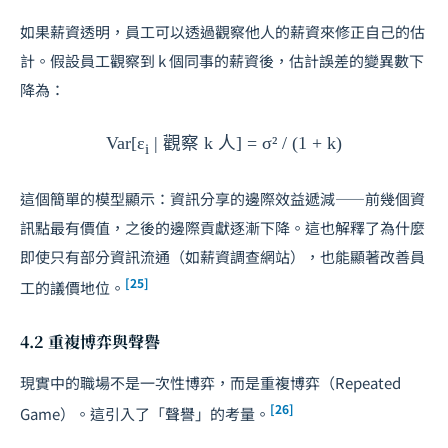
如果薪資透明，員工可以透過觀察他人的薪資來修正自己的估
計。假設員工觀察到
k
個同事的薪資後，估計誤差的變異數下
降為：
Var[ε
| 觀察 k 人] = σ² / (1 + k)
i
這個簡單的模型顯示：資訊分享的邊際效益遞減——前幾個資
訊點最有價值，之後的邊際貢獻逐漸下降。這也解釋了為什麼
即使只有部分資訊流通（如薪資調查網站），也能顯著改善員
[25]
工的議價地位。
4.2 重複博弈與聲譽
現實中的職場不是一次性博弈，而是重複博弈（Repeated
[26]
Game）。這引入了「聲譽」的考量。