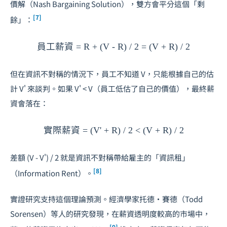
價解（Nash Bargaining Solution），雙方會平分這個「剩
[7]
餘」：
員工薪資 = R + (V - R) / 2 = (V + R) / 2
但在資訊不對稱的情況下，員工不知道
V
，只能根據自己的估
計
V'
來談判。如果
V' < V
（員工低估了自己的價值），最終薪
資會落在：
實際薪資 = (V' + R) / 2 < (V + R) / 2
差額
(V - V') / 2
就是資訊不對稱帶給雇主的「資訊租」
[8]
（Information Rent）。
實證研究支持這個理論預測。經濟學家托德・賽德（Todd
Sorensen）等人的研究發現，在薪資透明度較高的市場中，
[9]