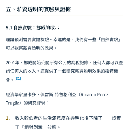
五、薪資透明的實驗與證據
5.1 自然實驗：挪威的啟示
理論預測需要實證檢驗。幸運的是，我們有一些「自然實驗」
可以觀察薪資透明的效果。
2001年，挪威開始公開所有公民的納稅記錄，任何人都可以查
詢任何人的收入。這提供了一個研究薪資透明效果的獨特機
[31]
會。
經濟學家里卡多・佩雷斯-特魯格利亞（Ricardo Perez-
Truglia）的研究發現：
收入較低者的生活滿意度在透明化後下降了——證實
了「相對剝奪」效應。