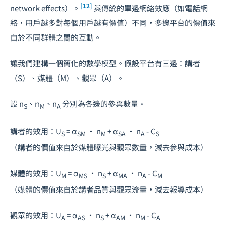
[12]
network effects）。
與傳統的單邊網絡效應（如電話網
絡，用戶越多對每個用戶越有價值）不同，多邊平台的價值來
自於不同群體之間的互動。
讓我們建構一個簡化的數學模型。假設平台有三邊：講者
（S）、媒體（M）、觀眾（A）。
設 n
、n
、n
分別為各邊的參與數量。
S
M
A
講者的效用：U
= α
· n
+ α
· n
- C
S
SM
M
SA
A
S
（講者的價值來自於媒體曝光與觀眾數量，減去參與成本）
媒體的效用：U
= α
· n
+ α
· n
- C
M
MS
S
MA
A
M
（媒體的價值來自於講者品質與觀眾流量，減去報導成本）
觀眾的效用：U
= α
· n
+ α
· n
- C
A
AS
S
AM
M
A