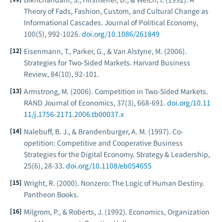
Theory of Fads, Fashion, Custom, and Cultural Change as
Informational Cascades.
Journal of Political Economy
,
100(5), 992-1026.
doi.org/10.1086/261849
Eisenmann, T., Parker, G., & Van Alstyne, M. (2006).
Strategies for Two-Sided Markets.
Harvard Business
Review
, 84(10), 92-101.
Armstrong, M. (2006). Competition in Two-Sided Markets.
RAND Journal of Economics
, 37(3), 668-691.
doi.org/10.11
11/j.1756-2171.2006.tb00037.x
Nalebuff, B. J., & Brandenburger, A. M. (1997). Co-
opetition: Competitive and Cooperative Business
Strategies for the Digital Economy.
Strategy & Leadership
,
25(6), 28-33.
doi.org/10.1108/eb054655
Wright, R. (2000).
Nonzero: The Logic of Human Destiny.
Pantheon Books.
Milgrom, P., & Roberts, J. (1992).
Economics, Organization