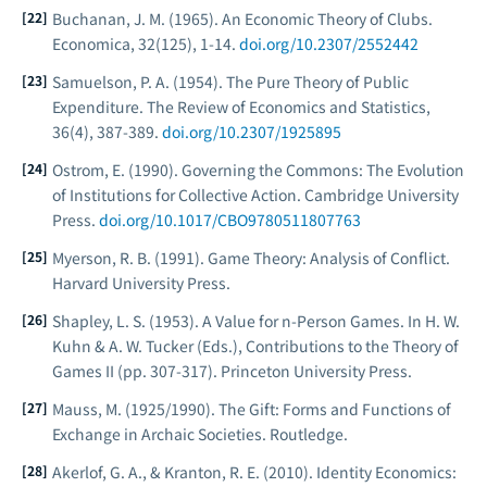
Buchanan, J. M. (1965). An Economic Theory of Clubs.
Economica
, 32(125), 1-14.
doi.org/10.2307/2552442
Samuelson, P. A. (1954). The Pure Theory of Public
Expenditure.
The Review of Economics and Statistics
,
36(4), 387-389.
doi.org/10.2307/1925895
Ostrom, E. (1990).
Governing the Commons: The Evolution
of Institutions for Collective Action.
Cambridge University
Press.
doi.org/10.1017/CBO9780511807763
Myerson, R. B. (1991).
Game Theory: Analysis of Conflict.
Harvard University Press.
Shapley, L. S. (1953). A Value for n-Person Games. In H. W.
Kuhn & A. W. Tucker (Eds.),
Contributions to the Theory of
Games II
(pp. 307-317). Princeton University Press.
Mauss, M. (1925/1990).
The Gift: Forms and Functions of
Exchange in Archaic Societies.
Routledge.
Akerlof, G. A., & Kranton, R. E. (2010).
Identity Economics: