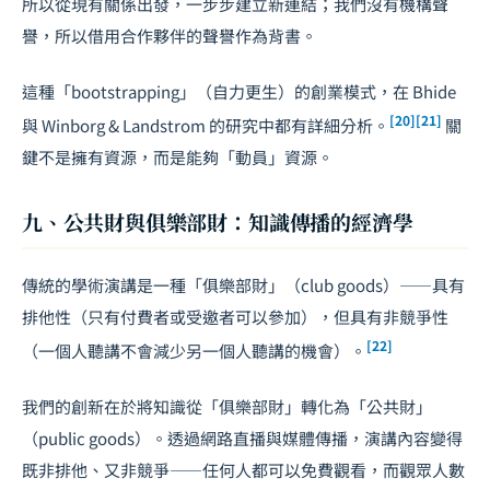
所以從現有關係出發，一步步建立新連結；我們沒有機構聲
譽，所以借用合作夥伴的聲譽作為背書。
這種「bootstrapping」（自力更生）的創業模式，在 Bhide
[20]
[21]
與 Winborg & Landstrom 的研究中都有詳細分析。
關
鍵不是擁有資源，而是能夠「動員」資源。
九、公共財與俱樂部財：知識傳播的經濟學
傳統的學術演講是一種「俱樂部財」（club goods）——具有
排他性（只有付費者或受邀者可以參加），但具有非競爭性
[22]
（一個人聽講不會減少另一個人聽講的機會）。
我們的創新在於將知識從「俱樂部財」轉化為「公共財」
（public goods）。透過網路直播與媒體傳播，演講內容變得
既非排他、又非競爭——任何人都可以免費觀看，而觀眾人數