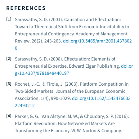
REFERENCES
Sarasvathy, S. D. (2001). Causation and Effectuation:
Toward a Theoretical Shift from Economic Inevitability to
Entrepreneurial Contingency.
Academy of Management
Review
, 26(2), 243-263.
doi.org/10.5465/amr.2001.437802
0
Sarasvathy, S. D. (2008).
Effectuation: Elements of
Entrepreneurial Expertise.
Edward Elgar Publishing.
doi.or
g/10.4337/9781848440197
Rochet, J.-C., & Tirole, J. (2003). Platform Competition in
Two-Sided Markets.
Journal of the European Economic
Association
, 1(4), 990-1029.
doi.org/10.1162/1542476033
22493212
Parker, G. G., Van Alstyne, M. W., & Choudary, S. P. (2016).
Platform Revolution: How Networked Markets Are
Transforming the Economy.
W. W. Norton & Company.