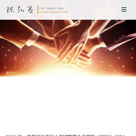
高等教育
無中生有的藝術：如何在沒有資源時創造
多贏
陳弘益 教授｜日本名古屋大學法學博士。歷任英國劍橋大學研究員暨亞太地
區代表、浙江大學國際聯合商學院 MBA 主任暨高管教育主任，為世界銀行、
聯合國等國際機構主持跨國政策研究。現帶領超智諮詢，結合商學專業與前沿
科技，提供 AI 及
量子運算
等領域的軟體開發及策略制定服務。