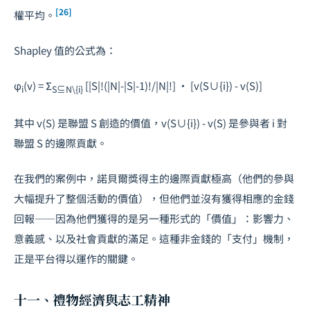
[26]
權平均。
Shapley 值的公式為：
φ
(v) = Σ
[|S|!(|N|-|S|-1)!/|N|!] · [v(S∪{i}) - v(S)]
i
S⊆N\{i}
其中 v(S) 是聯盟 S 創造的價值，v(S∪{i}) - v(S) 是參與者 i 對
聯盟 S 的邊際貢獻。
在我們的案例中，諾貝爾獎得主的邊際貢獻極高（他們的參與
大幅提升了整個活動的價值），但他們並沒有獲得相應的金錢
回報——因為他們獲得的是另一種形式的「價值」：影響力、
意義感、以及社會貢獻的滿足。這種非金錢的「支付」機制，
正是平台得以運作的關鍵。
十一、禮物經濟與志工精神