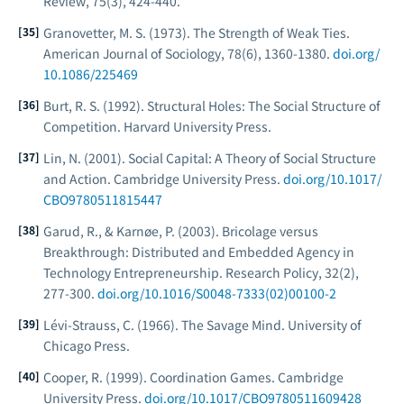
Review
, 75(3), 424-440.
Granovetter, M. S. (1973). The Strength of Weak Ties.
American Journal of Sociology
, 78(6), 1360-1380.
doi.org/
10.1086/225469
Burt, R. S. (1992).
Structural Holes: The Social Structure of
Competition.
Harvard University Press.
Lin, N. (2001).
Social Capital: A Theory of Social Structure
and Action.
Cambridge University Press.
doi.org/10.1017/
CBO9780511815447
Garud, R., & Karnøe, P. (2003). Bricolage versus
Breakthrough: Distributed and Embedded Agency in
Technology Entrepreneurship.
Research Policy
, 32(2),
277-300.
doi.org/10.1016/S0048-7333(02)00100-2
Lévi-Strauss, C. (1966).
The Savage Mind.
University of
Chicago Press.
Cooper, R. (1999).
Coordination Games.
Cambridge
University Press.
doi.org/10.1017/CBO9780511609428