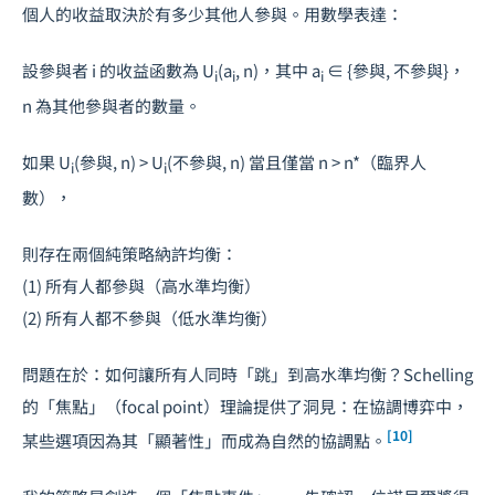
個人的收益取決於有多少其他人參與。用數學表達：
設參與者 i 的收益函數為 U
(a
, n)，其中 a
∈ {參與, 不參與}，
i
i
i
n 為其他參與者的數量。
如果 U
(參與, n) > U
(不參與, n) 當且僅當 n > n*（臨界人
i
i
數），
則存在兩個純策略納許均衡：
(1) 所有人都參與（高水準均衡）
(2) 所有人都不參與（低水準均衡）
問題在於：如何讓所有人同時「跳」到高水準均衡？Schelling
的「焦點」（focal point）理論提供了洞見：在協調博弈中，
[10]
某些選項因為其「顯著性」而成為自然的協調點。