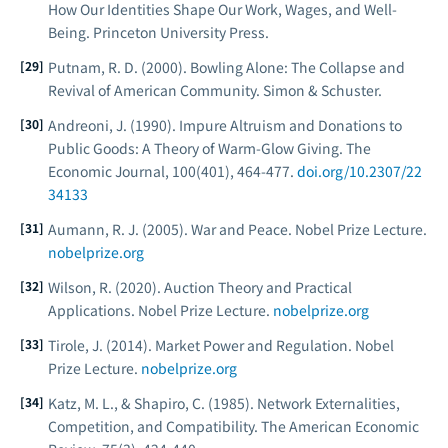
How Our Identities Shape Our Work, Wages, and Well-
Being.
Princeton University Press.
Putnam, R. D. (2000).
Bowling Alone: The Collapse and
Revival of American Community.
Simon & Schuster.
Andreoni, J. (1990). Impure Altruism and Donations to
Public Goods: A Theory of Warm-Glow Giving.
The
Economic Journal
, 100(401), 464-477.
doi.org/10.2307/22
34133
Aumann, R. J. (2005). War and Peace.
Nobel Prize Lecture
.
nobelprize.org
Wilson, R. (2020). Auction Theory and Practical
Applications.
Nobel Prize Lecture
.
nobelprize.org
Tirole, J. (2014). Market Power and Regulation.
Nobel
Prize Lecture
.
nobelprize.org
Katz, M. L., & Shapiro, C. (1985). Network Externalities,
Competition, and Compatibility.
The American Economic