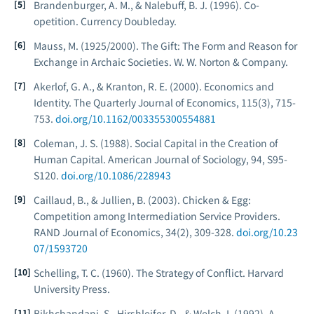
Brandenburger, A. M., & Nalebuff, B. J. (1996).
Co-
opetition.
Currency Doubleday.
Mauss, M. (1925/2000).
The Gift: The Form and Reason for
Exchange in Archaic Societies.
W. W. Norton & Company.
Akerlof, G. A., & Kranton, R. E. (2000). Economics and
Identity.
The Quarterly Journal of Economics
, 115(3), 715-
753.
doi.org/10.1162/003355300554881
Coleman, J. S. (1988). Social Capital in the Creation of
Human Capital.
American Journal of Sociology
, 94, S95-
S120.
doi.org/10.1086/228943
Caillaud, B., & Jullien, B. (2003). Chicken & Egg:
Competition among Intermediation Service Providers.
RAND Journal of Economics
, 34(2), 309-328.
doi.org/10.23
07/1593720
Schelling, T. C. (1960).
The Strategy of Conflict.
Harvard
University Press.
Bikhchandani, S., Hirshleifer, D., & Welch, I. (1992). A