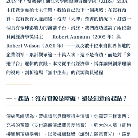
2019 年，當我接任浙江大學國際聯合商學院（ZIBS）MBA
主任暨金融碩士主任時，我給自己設下一個挑戰：在沒有預
算、沒有既有人脈網絡、沒有「大牌」背書的情況下，打造一
個具有全球影響力的演講平台。最終，我們成功邀請了兩位諾
貝爾經濟學獎得主——
Robert Aumann
（2005 年）與
Robert Wilson
（2020 年）——以及數十位來自世界各地的
企業領袖，累計觀眾逾三十萬人次。這不是奇蹟，而是對「多
邊平台」邏輯的實踐。本文從平台經濟學、博弈論與創業理論
的視角，剖析這場「無中生有」的資源動員過程。
一、起點：沒有資源是障礙，還是創意的起點？
傳統思維認為，要邀請諾貝爾獎得主演講，你需要三樣東西：
充裕的預算（支付高額演講費與差旅費）、強大的人脈（能夠
接觸到頂級學者）、以及機構聲譽（讓對方願意賞光）。這是