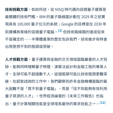
技術挑戰方面
，如前所述，從 NISQ 時代邁向容錯量子運算是
最關鍵的技術門檻。IBM 的量子路線圖計劃在 2029 年之前實
現具有 100,000 量子位元的系統；Google 的目標是在 2030 年
[3]
前建構商業級的容錯量子電腦。
但技術路線圖的達成從來
不是確定的——半導體產業的歷史告訴我們，技術進步有時會
出現意想不到的瓶頸或突破。
人才挑戰方面
，量子運算與金融的交叉領域面臨嚴重的人才短
缺。能夠同時理解量子物理、演算法設計和金融工程的專業人
才，全球可能不超過數千人。這個瓶頸可能比技術瓶頸更難突
破。在超智諮詢的工作中，我們觀察到許多金融機構面臨的最
大困難不是「買不到量子電腦」，而是「找不到能夠有效利用
量子資源的人才」。世界經濟論壇的《未來工作報告》也指
[12]
出，量子計算相關技能是全球增長最快的需求技能之一。