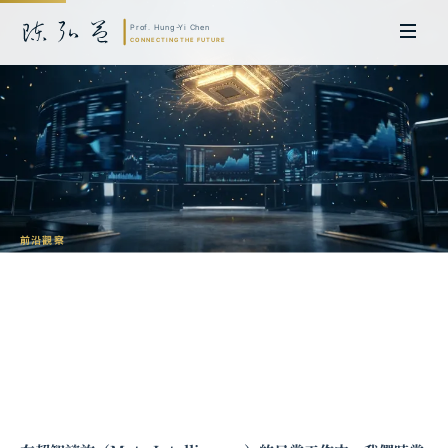
前沿觀察
量子運算如何重塑金融：從理論突破到商
業應用
陳弘益 教授｜日本名古屋大學法學博士。歷任英國劍橋大學研究員暨亞太地
區代表、浙江大學國際聯合商學院 MBA 主任暨高管教育主任，為世界銀行、
聯合國等國際機構主持跨國政策研究。現帶領超智諮詢，結合商學專業與前沿
科技，提供 AI 及量子運算等領域的軟體開發及策略制定服務。