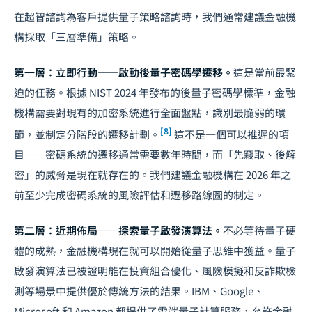
在超智諮詢為客戶提供量子策略諮詢時，我們通常建議金融機
構採取「三層準備」策略。
第一層：立即行動——啟動後量子密碼學遷移。
這是當前最緊
迫的任務。根據 NIST 2024 年發布的後量子密碼學標準，金融
機構需要對現有的加密系統進行全面盤點，識別最脆弱的環
[8]
節，並制定分階段的遷移計劃。
這不是一個可以推遲的項
目——密碼系統的遷移通常需要數年時間，而「先竊取、後解
密」的威脅是現在就存在的。我們建議金融機構在 2026 年之
前至少完成密碼系統的風險評估和遷移路線圖的制定。
第二層：近期佈局——探索量子啟發演算法。
不必等待量子硬
體的成熟，金融機構現在就可以開始從量子思維中獲益。量子
啟發演算法已被證明能在投資組合優化、風險模擬和反詐欺檢
測等場景中提供優於傳統方法的結果。IBM、Google、
Microsoft 和 Amazon 都提供了雲端量子計算服務，允許金融