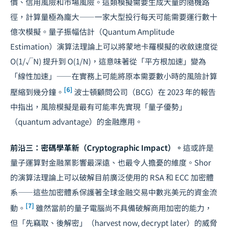
價、信用風險和市場風險。這類模擬需要生成大量的隨機路
徑，計算量極為龐大——一家大型投行每天可能需要運行數十
億次模擬。量子振幅估計（Quantum Amplitude
Estimation）演算法理論上可以將蒙地卡羅模擬的收斂速度從
O(1/√N) 提升到 O(1/N)，這意味著從「平方根加速」變為
「線性加速」——在實務上可能將原本需要數小時的風險計算
[6]
壓縮到幾分鐘。
波士頓顧問公司（BCG）在 2023 年的報告
中指出，風險模擬是最有可能率先實現「量子優勢」
（quantum advantage）的金融應用。
前沿三：密碼學革新（Cryptographic Impact）。
這或許是
量子運算對金融業影響最深遠、也最令人擔憂的維度。Shor
的演算法理論上可以破解目前廣泛使用的 RSA 和 ECC 加密體
系——這些加密體系保護著全球金融交易中數兆美元的資金流
[7]
動。
雖然當前的量子電腦尚不具備破解商用加密的能力，
但「先竊取、後解密」（harvest now, decrypt later）的威脅