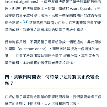
inspired algorithms）。這些演算法借鑒了量子計算的數學原
理，但運行在傳統電腦上。例如，微軟的 Azure Quantum 平
台提供的量子啟發優化服務，已被一些金融機構用於改善投資
[11]
組合配置。
這條路徑的吸引力在於：它不需要等待量子硬
體的成熟，就能讓金融機構開始從量子思維中獲益。
我常對客戶說：不要把量子運算想像成一個遙遠的、非此即彼
的開關（quantum or not），而應該將其視為一個漸進的光
譜——從量子啟發演算法到混合量子-經典計算，再到完全的
量子優勢，金融業將沿著這個光譜逐步前進。
四、挑戰與時間表：何時量子運算將真正改變金
融？
在評估量子運算對金融業的影響時間表時，我們需要考慮三個
維度的挑戰：技術挑戰、人才挑戰和制度挑戰。