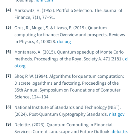
Markowitz, H. (1952). Portfolio Selection.
The Journal of
Finance, 7
(1), 77–91.
Orus, R., Mugel, S. & Lizaso, E. (2019). Quantum
computing for finance: Overview and prospects.
Reviews
in Physics, 4
, 100028.
doi.org
Montanaro, A. (2015). Quantum speedup of Monte Carlo
methods.
Proceedings of the Royal Society A, 471
(2181).
d
oi.org
Shor, P. W. (1994). Algorithms for quantum computation:
Discrete logarithms and factoring.
Proceedings of the
35th Annual Symposium on Foundations of Computer
Science
, 124–134.
National Institute of Standards and Technology (NIST).
(2024).
Post-Quantum Cryptography Standards.
nist.gov
Deloitte. (2023).
Quantum Computing in Financial
Services: Current Landscape and Future Outlook.
deloitte.