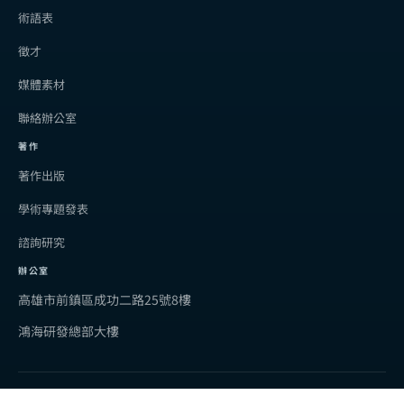
術語表
徵才
媒體素材
聯絡辦公室
著作
著作出版
學術專題發表
諮詢研究
辦公室
高雄市前鎮區成功二路25號8樓
鴻海研發總部大樓
©2026 陳弘益 教授