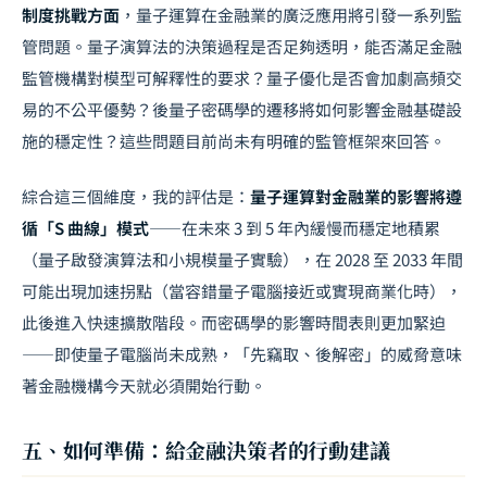
制度挑戰方面
，量子運算在金融業的廣泛應用將引發一系列監
管問題。量子演算法的決策過程是否足夠透明，能否滿足金融
監管機構對模型可解釋性的要求？量子優化是否會加劇高頻交
易的不公平優勢？後量子密碼學的遷移將如何影響金融基礎設
施的穩定性？這些問題目前尚未有明確的監管框架來回答。
綜合這三個維度，我的評估是：
量子運算對金融業的影響將遵
循「S 曲線」模式
——在未來 3 到 5 年內緩慢而穩定地積累
（量子啟發演算法和小規模量子實驗），在 2028 至 2033 年間
可能出現加速拐點（當容錯量子電腦接近或實現商業化時），
此後進入快速擴散階段。而密碼學的影響時間表則更加緊迫
——即使量子電腦尚未成熟，「先竊取、後解密」的威脅意味
著金融機構今天就必須開始行動。
五、如何準備：給金融決策者的行動建議