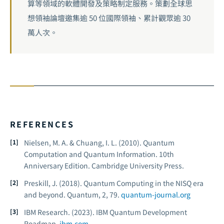
算等領域的軟體開發及策略制定服務。策劃全球思
想領袖論壇邀集逾 50 位國際領袖、累計觀眾逾 30
萬人次。
REFERENCES
Nielsen, M. A. & Chuang, I. L. (2010).
Quantum
Computation and Quantum Information.
10th
Anniversary Edition. Cambridge University Press.
Preskill, J. (2018). Quantum Computing in the NISQ era
and beyond.
Quantum, 2
, 79.
quantum-journal.org
IBM Research. (2023).
IBM Quantum Development
Roadmap.
ibm.com