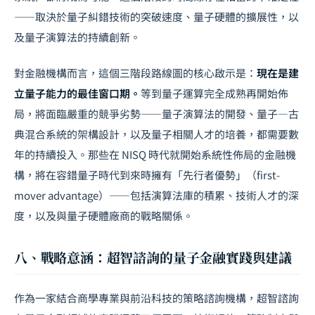
——取決於量子糾錯技術的突破速度、量子硬體的擴展性，以
及量子演算法的持續創新。
對金融機構而言，這個三階段路線圖的核心啟示是：
現在是建
立量子能力的最佳窗口期。
等到量子運算完全成熟再開始佈
局，將面臨嚴重的競爭劣勢——量子演算法的開發、量子—古
典混合系統的架構設計，以及量子相關人才的培養，都需要數
年的持續投入。那些在 NISQ 時代就開始系統性佈局的金融機
構，將在容錯量子時代到來時擁有「先行者優勢」（first-
mover advantage）——包括演算法庫的積累、技術人才的深
度，以及與量子硬體廠商的戰略關係。
八、戰略意涵：超智諮詢的量子金融實踐與建議
作為一家結合商學專業與前沿科技的策略諮詢機構，超智諮詢