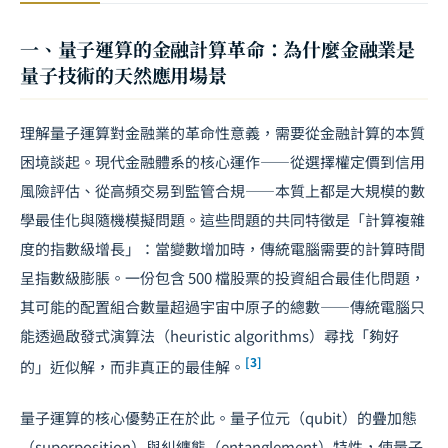
一、量子運算的金融計算革命：為什麼金融業是
量子技術的天然應用場景
理解量子運算對金融業的革命性意義，需要從金融計算的本質
困境談起。現代金融體系的核心運作——從選擇權定價到信用
風險評估、從高頻交易到監管合規——本質上都是大規模的數
學最佳化與隨機模擬問題。這些問題的共同特徵是「計算複雜
度的指數級增長」：當變數增加時，傳統電腦需要的計算時間
呈指數級膨脹。一份包含 500 檔股票的投資組合最佳化問題，
其可能的配置組合數量超過宇宙中原子的總數——傳統電腦只
能透過啟發式演算法（heuristic algorithms）尋找「夠好
[3]
的」近似解，而非真正的最佳解。
量子運算的核心優勢正在於此。量子位元（qubit）的疊加態
（superposition）與糾纏態（entanglement）特性，使量子