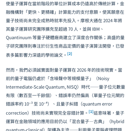
使量子運算在當前階段的單位計算成本仍遠高於傳統計算，金
融機構對「更快、更精確」計算能力的支付意願，使其願意在
量子技術尚未完全成熟時就率先投入。摩根大通在 2024 年將
其量子運算研究團隊擴充至超過 70 人，並與 IBM、
Quantinuum 等量子硬體廠商建立了深度合作關係；高盛的量
子研究團隊則專注於衍生性商品定價的量子演算法開發，已發
[2]
表多篇影響力深遠的學術論文。
然而，我們必須誠實面對量子運算在 2026 年的技術現實。當
前的量子電腦仍處於「含噪聲中等規模量子」（Noisy
Intermediate-Scale Quantum, NISQ）時代——量子位元數量
有限（數百至一千餘個）、錯誤率仍然偏高（單量子位元閘的
錯誤率約 10⁻³ 至 10⁻⁴）、且量子糾錯（quantum error
[1]
correction）技術尚未實現完全容錯計算。
這意味著，量子
運算在金融領域的應用目前仍以「混合量子—古典」（hybrid
quantum-classical）架構為主流——利用量子電腦處理問題