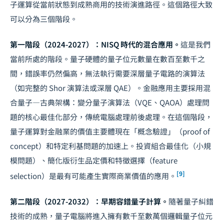
子運算從當前狀態到成熟商用的技術演進路徑。這個路徑大致
可以分為三個階段。
第一階段（2024-2027）：NISQ 時代的混合應用。
這是我們
當前所處的階段。量子硬體的量子位元數量在數百至數千之
間，錯誤率仍然偏高，無法執行需要深層量子電路的演算法
（如完整的 Shor 演算法或深層 QAE）。金融應用主要採用混
合量子—古典架構：變分量子演算法（VQE、QAOA）處理問
題的核心最佳化部分，傳統電腦處理前後處理。在這個階段，
量子運算對金融業的價值主要體現在「概念驗證」（proof of
concept）和特定利基問題的加速上。投資組合最佳化（小規
模問題）、簡化版衍生品定價和特徵選擇（feature
[9]
selection）是最有可能產生實際商業價值的應用。
第二階段（2027-2032）：早期容錯量子計算。
隨著量子糾錯
技術的成熟，量子電腦將進入擁有數千至數萬個邏輯量子位元