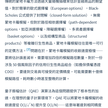
傳統的蒙地卡羅方法透過大量隨機抽樣來估計金融商品的期望
值。對於簡單的歐式選擇權（European options），Black-
Scholes 公式提供了封閉解（closed-form solution），無需
蒙地卡羅模擬。但對於路徑相依選擇權（path-dependent
options，如亞洲選擇權、障礙選擇權）、多資產選擇權
（basket options）、以及結構型商品（structured
products）等複雜衍生性商品，蒙地卡羅模擬往往是唯一可行
[7]
的定價方法。
問題在於，蒙地卡羅模擬的收斂速度極慢——
要將估計誤差減半，需要增加四倍的模擬路徑數量。對於一份
涉及 50 個風險因子的信用衍生性商品組合（如擔保債權憑證
CDO），要達到交易員可接受的定價精度，可能需要數十億條
模擬路徑，耗時數小時甚至整晚的計算。
量子振幅估計（QAE）演算法為這個問題提供了根本性的加
速。在理想的量子計算環境下，QAE 可以將蒙地卡羅模擬的收
斂速度從 O(1/√N) 提升至 O(1/N)——這意味著達到相同精度