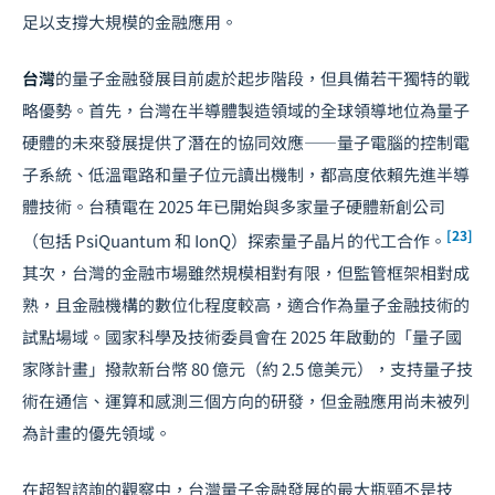
足以支撐大規模的金融應用。
台灣
的量子金融發展目前處於起步階段，但具備若干獨特的戰
略優勢。首先，台灣在半導體製造領域的全球領導地位為量子
硬體的未來發展提供了潛在的協同效應——量子電腦的控制電
子系統、低溫電路和量子位元讀出機制，都高度依賴先進半導
體技術。台積電在 2025 年已開始與多家量子硬體新創公司
[23]
（包括 PsiQuantum 和 IonQ）探索量子晶片的代工合作。
其次，台灣的金融市場雖然規模相對有限，但監管框架相對成
熟，且金融機構的數位化程度較高，適合作為量子金融技術的
試點場域。國家科學及技術委員會在 2025 年啟動的「量子國
家隊計畫」撥款新台幣 80 億元（約 2.5 億美元），支持量子技
術在通信、運算和感測三個方向的研發，但金融應用尚未被列
為計畫的優先領域。
在超智諮詢的觀察中，台灣量子金融發展的最大瓶頸不是技