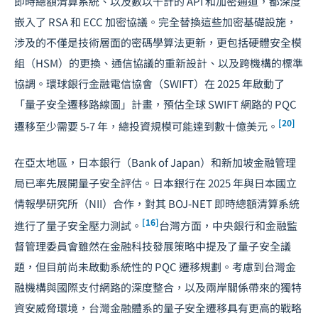
即時總額清算系統、以及數以千計的 API 和加密通道，都深度
嵌入了 RSA 和 ECC 加密協議。完全替換這些加密基礎設施，
涉及的不僅是技術層面的密碼學算法更新，更包括硬體安全模
組（HSM）的更換、通信協議的重新設計、以及跨機構的標準
協調。環球銀行金融電信協會（SWIFT）在 2025 年啟動了
「量子安全遷移路線圖」計畫，預估全球 SWIFT 網路的 PQC
[20]
遷移至少需要 5-7 年，總投資規模可能達到數十億美元。
在亞太地區，日本銀行（Bank of Japan）和新加坡金融管理
局已率先展開量子安全評估。日本銀行在 2025 年與日本國立
情報學研究所（NII）合作，對其 BOJ-NET 即時總額清算系統
[16]
進行了量子安全壓力測試。
台灣方面，中央銀行和金融監
督管理委員會雖然在金融科技發展策略中提及了量子安全議
題，但目前尚未啟動系統性的 PQC 遷移規劃。考慮到台灣金
融機構與國際支付網路的深度整合，以及兩岸關係帶來的獨特
資安威脅環境，台灣金融體系的量子安全遷移具有更高的戰略