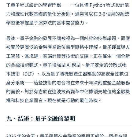
了量子程式設計的學習門檻——一位具備 Python 程式設計能
力和線性代數基礎的量化分析師，通常可以在 3-6 個月的系統
學習後掌握量子演算法的基本開發能力。
最後，量子金融的發展不應被視為一個純粹的技術議題，而應
被置於更廣泛的金融產業數位轉型脈絡中理解。量子運算與人
工智慧、區塊鏈、雲端計算等技術的交匯，正在催生一個全新
的金融技術範式。量子增強型 AI 模型、量子安全的分散式帳
本技術（DLT）、以及量子隨機數產生器驅動的高安全性數位
身分系統——這些技術的融合將在未來十年深刻重塑金融服務
的面貌。對於有志於在這波技術變革中佔據領先地位的金融機
構和科技企業而言，現在就是行動的最佳時機。
九、結語：量子金融的黎明
2026 年的今天，量子運算在金融業的應用正處於一個極為關