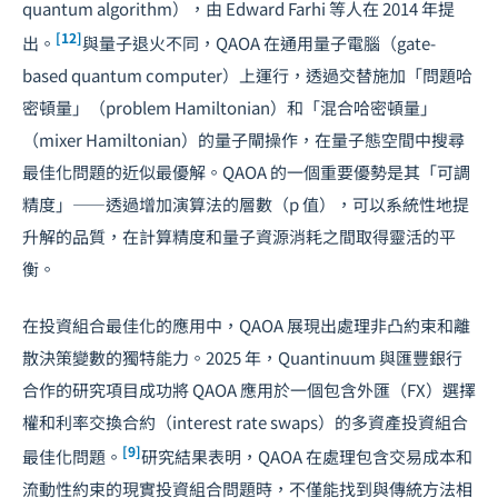
quantum algorithm），由 Edward Farhi 等人在 2014 年提
[12]
出。
與量子退火不同，QAOA 在通用量子電腦（gate-
based quantum computer）上運行，透過交替施加「問題哈
密頓量」（problem Hamiltonian）和「混合哈密頓量」
（mixer Hamiltonian）的量子閘操作，在量子態空間中搜尋
最佳化問題的近似最優解。QAOA 的一個重要優勢是其「可調
精度」——透過增加演算法的層數（p 值），可以系統性地提
升解的品質，在計算精度和量子資源消耗之間取得靈活的平
衡。
在投資組合最佳化的應用中，QAOA 展現出處理非凸約束和離
散決策變數的獨特能力。2025 年，Quantinuum 與匯豐銀行
合作的研究項目成功將 QAOA 應用於一個包含外匯（FX）選擇
權和利率交換合約（interest rate swaps）的多資產投資組合
[9]
最佳化問題。
研究結果表明，QAOA 在處理包含交易成本和
流動性約束的現實投資組合問題時，不僅能找到與傳統方法相