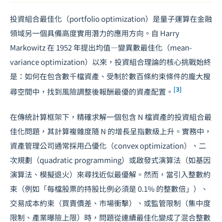
投資組合最佳化（portfolio optimization）是量子運算在金融
領域另一個具備高度實用潛力的應用方向。自 Harry
Markowitz 在 1952 年提出均值—變異數最佳化（mean-
variance optimization）以來，投資組合理論的核心挑戰始終
是：如何在包含數千檔資產、受制於數百條約束條件的龐大搜
[3]
尋空間中，找到風險調整後報酬最優的資產配置。
在傳統計算框架下，精確求解一個包含 N 檔資產的投資組合最
佳化問題，其計算複雜度隨 N 的增長呈指數級上升。實務中，
資產管理公司通常採用凸優化（convex optimization）、二
次規劃（quadratic programming）或啟發式演算法（如基因
演算法、模擬退火）來尋找近似最優解。然而，當引入整數約
束（例如「每檔股票的持股比例必須是 0.1% 的整數倍」）、
交易成本約束（買賣價差、市場衝擊）、或監管限制（集中度
限制、產業曝險上限）時，問題從連續最佳化變成了混合整數