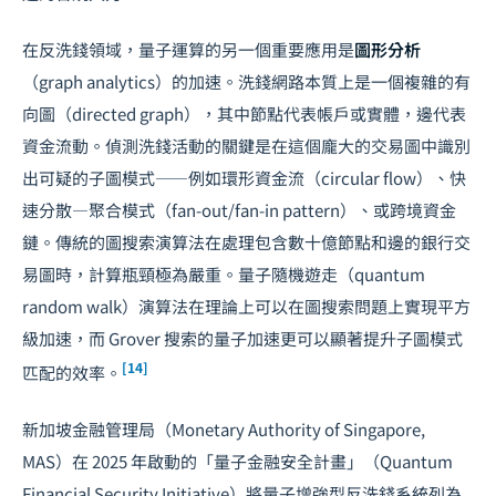
在反洗錢領域，量子運算的另一個重要應用是
圖形分析
（graph analytics）的加速。洗錢網路本質上是一個複雜的有
向圖（directed graph），其中節點代表帳戶或實體，邊代表
資金流動。偵測洗錢活動的關鍵是在這個龐大的交易圖中識別
出可疑的子圖模式——例如環形資金流（circular flow）、快
速分散—聚合模式（fan-out/fan-in pattern）、或跨境資金
鏈。傳統的圖搜索演算法在處理包含數十億節點和邊的銀行交
易圖時，計算瓶頸極為嚴重。量子隨機遊走（quantum
random walk）演算法在理論上可以在圖搜索問題上實現平方
級加速，而 Grover 搜索的量子加速更可以顯著提升子圖模式
[14]
匹配的效率。
新加坡金融管理局（Monetary Authority of Singapore,
MAS）在 2025 年啟動的「量子金融安全計畫」（Quantum
Financial Security Initiative）將量子增強型反洗錢系統列為