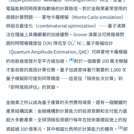
電腦能夠同時探索指數級的計算路徑。對於金融業最常使用的
兩類計算問題——蒙地卡羅模擬（Monte Carlo simulation）
與組合最佳化（combinatorial optimization）——量子演算
法在理論上具備顯著的加速優勢。Grover 演算法可將搜尋問
題的時間複雜度從 O(N) 降低至 O(√N)；量子振幅估計
（Quantum Amplitude Estimation, QAE）可將蒙地卡羅模擬
[4]
的收斂速度提升至平方級加速。
對於一個需要 100 萬次模擬
才能收斂的風險計算任務，量子加速意味著只需要約 1,000 次
量子模擬即可達到同等精度——這是從「隔夜批次計算」到
「即時風險評估」的質變。
金融業之所以成為量子運算的天然應用場景，還有一個關鍵的
產業結構因素：金融機構對計算能力的投資意願和支付能力遠
超大多數產業。全球頂級投資銀行每年在技術基礎設施上的投
[5]
資超過 100 億美元，其中相當比例用於計算能力的擴充。
即