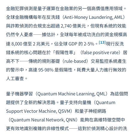
金融犯罪偵測是量子運算在金融業的另一個高價值應用領域。
全球金融機構每年在反洗錢（Anti-Money Laundering, AML）
與詐欺偵測的合規支出超過 2,740 億美元，但現有系統的效能
仍然令人憂慮——據估計，全球每年被成功洗白的資金規模高
[13]
達 8,000 億至 2 兆美元，佔全球 GDP 的 2-5%。
現行反洗
錢系統的核心問題在於「假陽性率」（false positive rate）居
高不下——傳統的規則基礎（rule-based）交易監控系統產生
的警示中，高達 95-98% 是假陽性，耗費大量人力進行無效的
人工審查。
量子機器學習（Quantum Machine Learning, QML）為這個問
題提供了全新的解決思路。量子支持向量機（Quantum
Support Vector Machine, QSVM）和量子神經網路
（Quantum Neural Network, QNN）能夠在高維特徵空間中
更有效地識別複雜的非線性模式——這對於偵測精心設計的洗