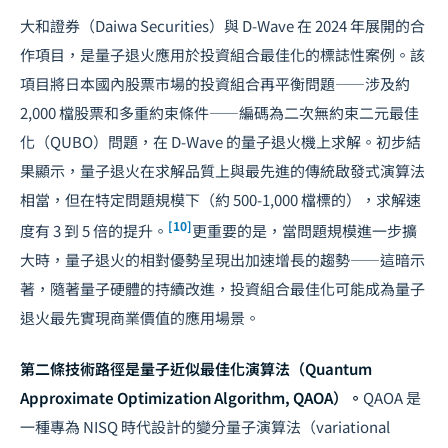
大和證券（Daiwa Securities）與 D-Wave 在 2024 年展開的合
作項目，是量子退火應用於投資組合最佳化的標誌性案例。該
項目將日本國內股票市場的投資組合再平衡問題——涉及約
2,000 檔股票和多重約束條件——編碼為二次無約束二元最佳
化（QUBO）問題，在 D-Wave 的量子退火機上求解。初步結
果顯示，量子退火在求解品質上與最先進的傳統啟發式演算法
相當，但在特定問題規模下（約 500-1,000 檔標的），求解速
[10]
度有 3 到 5 倍的提升。
更重要的是，當問題規模進一步擴
大時，量子退火的相對優勢呈現出加速增長的趨勢——這暗示
著，隨著量子硬體的持續改進，投資組合最佳化可能成為量子
退火最先實現商業價值的應用場景。
第二條技術路徑是量子近似最佳化演算法（Quantum
Approximate Optimization Algorithm, QAOA）。
QAOA 是
一種專為 NISQ 時代設計的變分量子演算法（variational