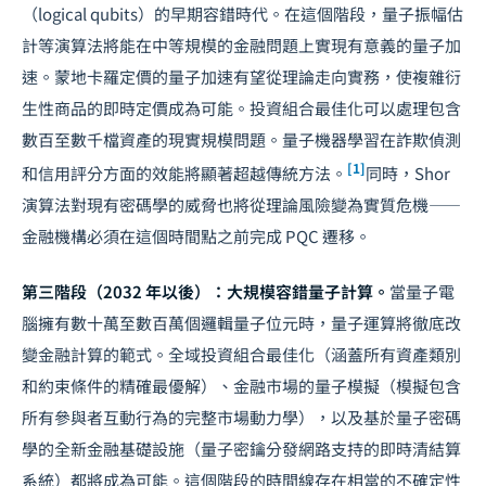
（logical qubits）的早期容錯時代。在這個階段，量子振幅估
計等演算法將能在中等規模的金融問題上實現有意義的量子加
速。蒙地卡羅定價的量子加速有望從理論走向實務，使複雜衍
生性商品的即時定價成為可能。投資組合最佳化可以處理包含
數百至數千檔資產的現實規模問題。量子機器學習在詐欺偵測
[1]
和信用評分方面的效能將顯著超越傳統方法。
同時，Shor
演算法對現有密碼學的威脅也將從理論風險變為實質危機——
金融機構必須在這個時間點之前完成 PQC 遷移。
第三階段（2032 年以後）：大規模容錯量子計算。
當量子電
腦擁有數十萬至數百萬個邏輯量子位元時，量子運算將徹底改
變金融計算的範式。全域投資組合最佳化（涵蓋所有資產類別
和約束條件的精確最優解）、金融市場的量子模擬（模擬包含
所有參與者互動行為的完整市場動力學），以及基於量子密碼
學的全新金融基礎設施（量子密鑰分發網路支持的即時清結算
系統）都將成為可能。這個階段的時間線存在相當的不確定性