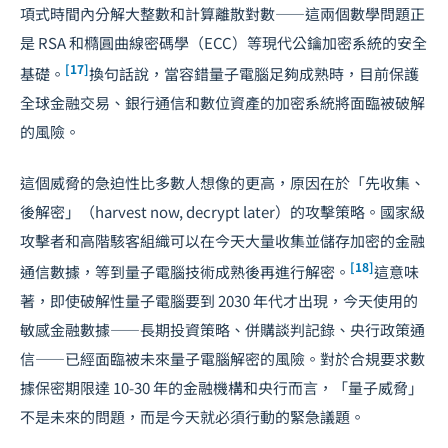
項式時間內分解大整數和計算離散對數——這兩個數學問題正
是 RSA 和橢圓曲線密碼學（ECC）等現代公鑰加密系統的安全
[17]
基礎。
換句話說，當容錯量子電腦足夠成熟時，目前保護
全球金融交易、銀行通信和數位資產的加密系統將面臨被破解
的風險。
這個威脅的急迫性比多數人想像的更高，原因在於「先收集、
後解密」（harvest now, decrypt later）的攻擊策略。國家級
攻擊者和高階駭客組織可以在今天大量收集並儲存加密的金融
[18]
通信數據，等到量子電腦技術成熟後再進行解密。
這意味
著，即使破解性量子電腦要到 2030 年代才出現，今天使用的
敏感金融數據——長期投資策略、併購談判記錄、央行政策通
信——已經面臨被未來量子電腦解密的風險。對於合規要求數
據保密期限達 10-30 年的金融機構和央行而言，「量子威脅」
不是未來的問題，而是今天就必須行動的緊急議題。