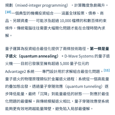
規劃（mixed-integer programming），計算難度急劇飆升。
[10]
一個典型的機構投資組合——涵蓋全球股票、債券、商
品、另類資產——可能涉及超過 10,000 檔標的和數百條約束
條件，傳統電腦往往需要大幅簡化問題才能在合理時間內求
解。
量子運算為投資組合最佳化提供了兩條技術路徑。
第一條是量
子退火（quantum annealing）。
D-Wave Systems 的量子退
火機——目前已發展至擁有超過 5,000 量子位元的
[11]
Advantage2 系統——專門設計用於求解組合最佳化問題。
量子退火的物理原理類似於金屬退火過程：系統從一個高能量
的疊加態出發，透過量子穿隧效應（quantum tunneling）逐
步降低能量，最終「沉降」到能量最低的狀態——對應於最佳
化問題的最優解。與傳統模擬退火相比，量子穿隧效應使系統
能夠更有效地跨越能量障壁，避免陷入局部最優解。