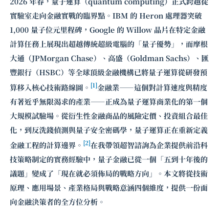
2026 年春，量子運算（quantum computing）正式跨越從
實驗室走向金融實戰的臨界點。IBM 的 Heron 處理器突破
1,000 量子位元里程碑，Google 的 Willow 晶片在特定金融
計算任務上展現出超越傳統超級電腦的「量子優勢」，而摩根
大通（JPMorgan Chase）、高盛（Goldman Sachs）、匯
豐銀行（HSBC）等全球頂級金融機構已將量子運算從研發預
[1]
算移入核心技術路線圖。
金融業——這個對計算速度與精度
有著近乎無限渴求的產業——正成為量子運算商業化的第一個
大規模試驗場。從衍生性金融商品的風險定價、投資組合最佳
化，到反洗錢偵測與量子安全密碼學，量子運算正在重新定義
[2]
金融工程的計算邊界。
在我帶領超智諮詢為企業提供前沿科
技策略制定的實務經驗中，量子金融已從一個「五到十年後的
議題」變成了「現在就必須佈局的戰略方向」。本文將從技術
原理、應用場景、產業格局與戰略意涵四個維度，提供一份面
向金融決策者的全方位分析。