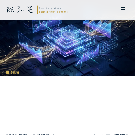
前沿觀察
量子運算在金融業的革命性應用：2026 年
從風險定價到投資組合最佳化的技術前沿
陳弘益 教授｜日本名古屋大學法學博士。歷任英國劍橋大學研究員暨亞太地
區代表、浙江大學國際聯合商學院 MBA 主任暨高管教育主任，為世界銀行、
聯合國等國際機構主持跨國政策研究。現帶領超智諮詢，結合商學專業與前沿
科技，提供 AI 及量子運算等領域的軟體開發及策略制定服務。