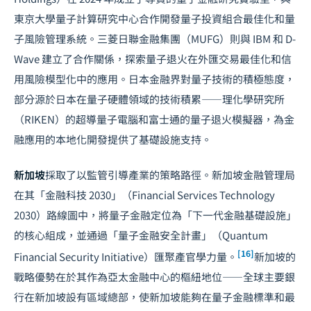
東京大學量子計算研究中心合作開發量子投資組合最佳化和量
子風險管理系統。三菱日聯金融集團（MUFG）則與 IBM 和 D-
Wave 建立了合作關係，探索量子退火在外匯交易最佳化和信
用風險模型化中的應用。日本金融界對量子技術的積極態度，
部分源於日本在量子硬體領域的技術積累——理化學研究所
（RIKEN）的超導量子電腦和富士通的量子退火模擬器，為金
融應用的本地化開發提供了基礎設施支持。
新加坡
採取了以監管引導產業的策略路徑。新加坡金融管理局
在其「金融科技 2030」（Financial Services Technology
2030）路線圖中，將量子金融定位為「下一代金融基礎設施」
的核心組成，並通過「量子金融安全計畫」（Quantum
[16]
Financial Security Initiative）匯聚產官學力量。
新加坡的
戰略優勢在於其作為亞太金融中心的樞紐地位——全球主要銀
行在新加坡設有區域總部，使新加坡能夠在量子金融標準和最