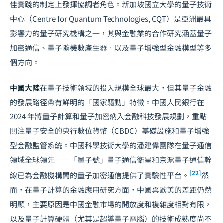
佳實踐的制定上發揮協調者角色。新加坡國立大學的量子技術
中心（Centre for Quantum Technologies, CQT）是亞洲最具
影響力的量子研究機構之一，其與金融業的合作研究涵蓋量子
加密通信、量子隨機數產生器，以及量子增強型金融模型等多
個方向。
中國大陸
在量子技術領域的投入規模全球最大，但其量子金融
的發展路徑帶有鮮明的「國家驅動」特徵。中國人民銀行在
2024 年將量子計算和量子加密納入金融科技發展規劃，重點
關注量子安全的央行數位貨幣（CBDC）基礎設施和量子增強
型金融監管系統。中國科學技術大學的潘建偉團隊在量子通信
領域全球領先——「墨子號」量子通信衛星和京滬量子通信幹
[22]
線已為金融機構間的量子加密通信提供了實驗性平台。
然
而，在量子計算的金融應用研究方面，中國與歐美的差距仍然
明顯，主要原因是中國金融市場的開放度和複雜度相對有限，
以及量子計算硬體（尤其是超導量子電腦）的技術成熟度尚不