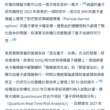
[4]
所需的模擬次數可以從一億次降低至約一萬次。
高盛的量子
研究團隊在 2023 年發表的一項研究中，成功在 IBM 的量子處
理器上實現了對巴黎式障礙選擇權（Parisian barrier
option）的量子蒙地卡羅定價，儘管由於硬體限制只處理了簡
化版本的問題，但演算法架構已完整驗證了量子加速的可行
[8]
性。
更具實務意義的進展來自「混合量子—古典」方法的發展。研
究者發現，即使在 NISQ 時代的有噪聲量子硬體上，透過將蒙
地卡羅模擬中最關鍵的「隨機路徑生成」和「期望值估計」步
驟交由量子處理器執行，同時以傳統電腦處理前後處理與誤差
[9]
修正，仍然可以在整體計算效率上實現 2 到 10 倍的提升。
這種混合架構在 2025 年已被多家投資銀行納入試點計畫。摩
根大通與 Quantinuum 的合作項目「量子即時風險分析」
（Quantum Real-Time Risk Analytics），目標是在 2027 年