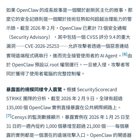
如果 OpenClaw 的成長故事是一個關於創新民主化的敘事，那
麼它的安全記錄則是一個關於技術狂熱如何超越治理能力的警
示錄。截至 2026 年 2 月，OpenClaw 已累計 73 個安全通報
（Security Advisory），其中包括一個 CVSS 評分 9.4 的重大
漏洞——CVE-2026-25253——允許攻擊者透過一個惡意連結
[6]
實現遠端程式碼執行，進而完全接管使用者的 AI Agent。
由
於 OpenClaw 預設以 root 權限運行，一旦被入侵，攻擊者等
同於獲得了使用者電腦的完整控制權。
暴露面的規模同樣令人震驚。
根據 SecurityScorecard
STRIKE 團隊的分析，截至 2026 年 2 月 9 日，全球有超過
135,000 個 OpenClaw 實例直接暴露在公共網際網路上。
[7]
Censys 的監測數據顯示，暴露實例在 2026 年 1 月 25 日至
31 日的一週內從約 1,000 個暴增至超過 21,000 個——每個暴
露的實例都是一個潛在的遠端攻擊入口。OpenClaw 的閘道器