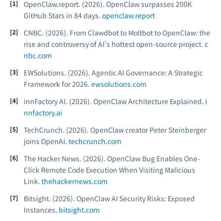
OpenClaw.report. (2026).
OpenClaw surpasses 200K
GitHub Stars in 84 days.
openclaw.report
CNBC. (2026).
From Clawdbot to Moltbot to OpenClaw: the
rise and controversy of AI's hottest open-source project.
c
nbc.com
EWSolutions. (2026).
Agentic AI Governance: A Strategic
Framework for 2026.
ewsolutions.com
innFactory AI. (2026).
OpenClaw Architecture Explained.
i
nnfactory.ai
TechCrunch. (2026).
OpenClaw creator Peter Steinberger
joins OpenAI.
techcrunch.com
The Hacker News. (2026).
OpenClaw Bug Enables One-
Click Remote Code Execution When Visiting Malicious
Link.
thehackernews.com
Bitsight. (2026).
OpenClaw AI Security Risks: Exposed
Instances.
bitsight.com