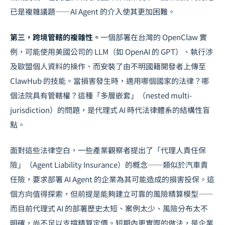
已是複雜議題——AI Agent 的介入使其更加困難。
第三，跨境管轄的複雜性。
一個部署在台灣的 OpenClaw 實
例，可能使用美國公司的 LLM（如 OpenAI 的 GPT）、執行涉
及歐盟個人資料的操作、而安裝了由不明國籍開發者上傳至
ClawHub 的技能。當損害發生時，適用哪個國家的法律？哪
個法院具有管轄權？這種「多層嵌套」（nested multi-
jurisdiction）的問題，是代理式 AI 時代法律體系的結構性盲
點。
面對這些法律空白，一些產業觀察者提出了「代理人責任保
險」（Agent Liability Insurance）的概念——類似於汽車責
任險，要求部署 AI Agent 的企業為其可能造成的損害投保。這
個方向值得探索，但前提是能夠建立可靠的風險精算模型——
而目前代理式 AI 的部署歷史太短、案例太少、風險分布太不
明確，尚不足以支撐精算定價。短期內更實際的做法，是企業