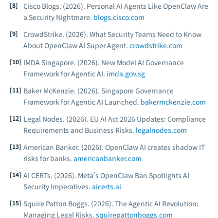
Cisco Blogs. (2026).
Personal AI Agents Like OpenClaw Are
a Security Nightmare.
blogs.cisco.com
CrowdStrike. (2026).
What Security Teams Need to Know
About OpenClaw AI Super Agent.
crowdstrike.com
IMDA Singapore. (2026).
New Model AI Governance
Framework for Agentic AI.
imda.gov.sg
Baker McKenzie. (2026).
Singapore Governance
Framework for Agentic AI Launched.
bakermckenzie.com
Legal Nodes. (2026).
EU AI Act 2026 Updates: Compliance
Requirements and Business Risks.
legalnodes.com
American Banker. (2026).
OpenClaw AI creates shadow IT
risks for banks.
americanbanker.com
AI CERTs. (2026).
Meta's OpenClaw Ban Spotlights AI
Security Imperatives.
aicerts.ai
Squire Patton Boggs. (2026).
The Agentic AI Revolution:
Managing Legal Risks.
squirepattonboggs.com