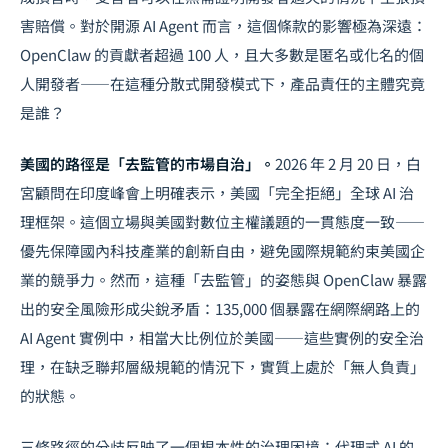
害賠償。對於開源 AI Agent 而言，這個條款的影響極為深遠：
OpenClaw 的貢獻者超過 100 人，且大多數是匿名或化名的個
人開發者——在這種分散式開發模式下，產品責任的主體究竟
是誰？
美國的路徑是「去監管的市場自治」。
2026 年 2 月 20 日，白
宮顧問在印度峰會上明確表示，美國「完全拒絕」全球 AI 治
理框架。這個立場與美國對
數位主權
議題的一貫態度一致——
優先保障國內科技產業的創新自由，避免國際規範約束美國企
業的競爭力。然而，這種「去監管」的姿態與 OpenClaw 暴露
出的安全風險形成尖銳矛盾：135,000 個暴露在網際網路上的
AI Agent 實例中，相當大比例位於美國——這些實例的安全治
理，在缺乏聯邦層級規範的情況下，實質上處於「無人負責」
的狀態。
三條路徑的分歧反映了一個根本性的治理困境：代理式 AI 的