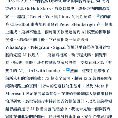
2026 年 2 月，一個名為 OpenClaw 的開源專案在 84 天內
突破 20 萬 GitHub Stars，成為軟體史上成長最快的開源專
[1]
案——超越了 React、Vue 與 Linux 的同期紀錄。
它的前
身 Clawdbot 由奧地利開發者 Peter Steinberger 在一個晚
上建成，最初不過是一個將聊天軟體連接到 AI 模型的簡單橋
接器。但短短三個月後，它已演化為一個能透過
WhatsApp、Telegram、Signal 等通訊平台操控使用者電
腦的完整 AI 代理人——能讀寫檔案、執行程式碼、瀏覽網
頁、管理行事曆、甚至控制智慧家居設備。支持者稱之為「有
[2]
雙手的 AI」（AI with hands）。
然而，這雙手也帶來了
前所未有的治理挑戰：73 個安全漏洞、超過 13.5 萬個暴露在
網際網路上的實例、12% 的惡意技能生態系、以及 Meta 和
Microsoft 等企業的緊急禁令。在我過去於劍橋大學從事科技
治理研究、為世界銀行主持跨國監管框架設計、以及目前帶領
超智諮詢進行 AI 軟體開發的經歷中，我從未見過一個開源專
案能在如此短的時間內，同時觸發技術創新、安全危機與治理