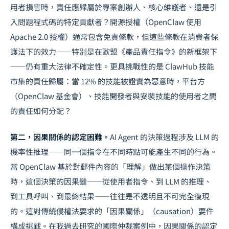
用者損害時，責任應歸屬於專案創辦人、核心維護者、還是引
入問題程式碼的特定貢獻者？開源授權（OpenClaw 使用
Apache 2.0 授權）通常包含免責條款，但這些條款在消費者保
護法下的效力——特別是在歐盟《產品責任指令》的新框架下
——仍有重大法律不確定性。更具挑戰性的是 ClawHub 技能
市集的責任歸屬：當 12% 的技能被證實為惡意時，平台方
（OpenClaw 基金會）、技能開發者與安裝技能的使用者之間
的責任如何分配？
第二，因果關係的認定困難。
AI Agent 的決策過程涉及 LLM 的
機率性推理——同一個指令在不同時點可能產生不同的行為。
當 OpenClaw 基於對郵件內容的「理解」做出某個操作決策
時，這個決策的因果鏈——從使用者指令、到 LLM 的推理、
到工具呼叫、到最終結果——往往是不透明且不可完全復現
的。這對傳統侵權法要求的「因果關係」（causation）要件
構成挑戰。在我過去研究的
國際仲裁
案例中，因果關係的認定