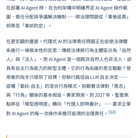
在部署 AI Agent 時，在合約架構中明確界定 AI Agent 操作範
圍、責任分配與爭議解決機制——將治理問題從「事後追責」
前移至「事前約定」。
在更宏觀的層面，代理式 AI 的法律責任問題正在迫使法律體
系進行一場根本性的反思：傳統法律將行為主體區分為「自然
人」與「法人」，而 AI Agent 是一個既非自然人也非法人、卻
具有自主行為能力的新型主體。它的行為由誰的意志驅動？使
用者的指令只提供了目標，但執行路徑由 LLM 自主決定——
這種「委託-自主」的混合行為模式，挑戰著法律對「意志」
與「行為」關係的基本假設。專家預測，到 2027 年，監管焦
點將從「模型透明度」轉向「代理人即時審計」——要求企業
[12]
對 AI Agent 的每一次操作承擔可追溯的治理責任。