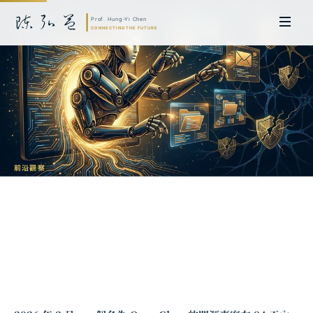
前沿觀察
OpenClaw 現象與代理式 AI 治理：當
AI 擁有了「雙手」
陳弘益 教授｜日本名古屋大學法學博士。歷任英國劍橋大學研究員暨亞太地
區代表、浙江大學國際聯合商學院 MBA 主任暨高管教育主任，為世界銀行、
聯合國等國際機構主持跨國政策研究。現帶領超智諮詢，結合商學專業與前沿
科技，提供 AI 及
量子運算
等領域的軟體開發及策略制定服務。