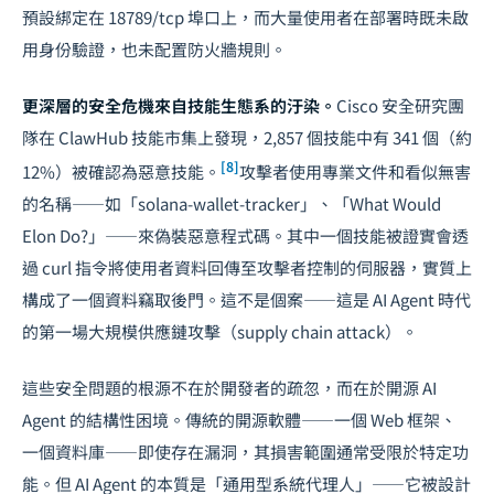
預設綁定在 18789/tcp 埠口上，而大量使用者在部署時既未啟
用身份驗證，也未配置防火牆規則。
更深層的安全危機來自技能生態系的汙染。
Cisco 安全研究團
隊在 ClawHub 技能市集上發現，2,857 個技能中有 341 個（約
[8]
12%）被確認為惡意技能。
攻擊者使用專業文件和看似無害
的名稱——如「solana-wallet-tracker」、「What Would
Elon Do?」——來偽裝惡意程式碼。其中一個技能被證實會透
過 curl 指令將使用者資料回傳至攻擊者控制的伺服器，實質上
構成了一個資料竊取後門。這不是個案——這是 AI Agent 時代
的第一場大規模供應鏈攻擊（supply chain attack）。
這些安全問題的根源不在於開發者的疏忽，而在於開源 AI
Agent 的結構性困境。傳統的開源軟體——一個 Web 框架、
一個資料庫——即使存在漏洞，其損害範圍通常受限於特定功
能。但 AI Agent 的本質是「通用型系統代理人」——它被設計