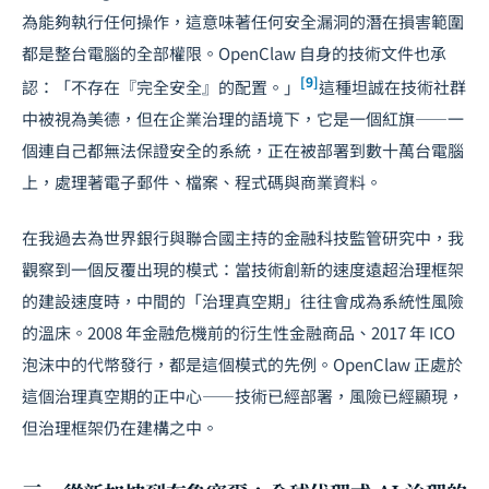
為能夠執行任何操作，這意味著任何安全漏洞的潛在損害範圍
都是整台電腦的全部權限。OpenClaw 自身的技術文件也承
[9]
認：「不存在『完全安全』的配置。」
這種坦誠在技術社群
中被視為美德，但在企業治理的語境下，它是一個紅旗——一
個連自己都無法保證安全的系統，正在被部署到數十萬台電腦
上，處理著電子郵件、檔案、程式碼與商業資料。
在我過去為世界銀行與聯合國主持的
金融科技監管
研究中，我
觀察到一個反覆出現的模式：當技術創新的速度遠超治理框架
的建設速度時，中間的「治理真空期」往往會成為系統性風險
的溫床。2008 年金融危機前的衍生性金融商品、2017 年 ICO
泡沫中的代幣發行，都是這個模式的先例。OpenClaw 正處於
這個治理真空期的正中心——技術已經部署，風險已經顯現，
但治理框架仍在建構之中。