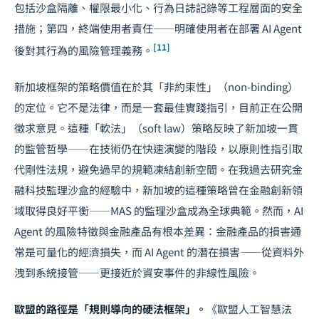
包括沙盒隔離、權限最小化、行為日誌記錄等工程層面的安全
措施；第四，終端使用者責任——明確使用者在部署 AI Agent
[11]
後對其行為的風險管理義務。
新加坡框架的策略價值在於其「非約束性」（non-binding）
的定位。它不是法律，而是一套最佳實踐指引，目前正在公開
徵求意見。這種「軟法」（soft law）策略反映了新加坡一貫
的監管哲學——在技術仍在快速演變的階段，以原則性指引取
代剛性法規，避免過早的規範凍結創新空間。在我過去研究
金
融科技監理沙盒
的經驗中，新加坡的這種策略曾在金融創新領
域取得良好平衡——MAS 的監理沙盒成為全球典範。然而，AI
Agent 的風險特徵與金融產品有根本差異：金融產品的損害通
常是可量化的經濟損失，而 AI Agent 的潛在損害——從資料外
洩到系統接管——更接近於資安事件的非線性風險。
歐盟的路徑是「規則導向的硬法框架」。
《歐盟人工智慧法