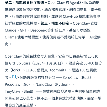
第二，功能邊界極度擴張。
OpenClaw 的 AgentSkills 系統提
供超過 100 個預建技能，涵蓋檔案管理、網頁自動化、電子郵
件、行事曆與智慧家居控制，並透過 ClawHub 技能市集實現
社群驅動的功能擴展。
第三，模型不綁定。
OpenClaw 支援
Claude、GPT、DeepSeek 等多種 LLM，甚至可以透過
Ollama 使用本地模型，使得使用者不受限於任何單一 AI 提供
商。
OpenClaw 的成長速度令人震驚。它在單日最高新增 25,310
個 GitHub Stars（2026 年 1 月 26 日），累計突破 35,400 個分
叉（fork）、11,456 個提交（commit）、超過 100 位貢獻
[1]
者。
八個語言版本的社群分叉——ZeroClaw（Rust）、
PicoClaw（Go）、NanoClaw（Python）、
TinyClaw（Shell）——在數週內自發湧現。專案網站單週訪
問量超過 200 萬次。這不是一個漸進式的技術演進，而是一場
爆發式的產業重構。