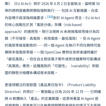
案》（EU AI Act）將於 2026 年 8 月 2 日全面執法，届時第 50
條的透明度義務將開始強制執行——包括 AI 互動揭露、合成
[12]
內容標示與深偽辨識要求。
對於 AI Agent 而言，EU AI Act
的核心挑戰在於其「風險分級」架構（risk-based
approach）的適用性。現行法規將 AI 系統按風險等級分為四
類（不可接受、高風險、有限風險、最低風險），但 AI Agent
的風險等級是動態的——同一個 Agent 在執行不同任務時可能
橫跨多個風險等級。一個 OpenClaw 實例在安排會議時屬於
「最低風險」，但在自主發送電子郵件或修改檔案時可能構成
「高風險」應用。這種風險的「可變性」（variability）對歐
盟的靜態分級體系構成根本挑戰。
更值得關注的是歐盟《產品責任指令》（Product Liability
Directive）的修訂——實施截止日為 2026 年 12 月——已明確
將 AI 軟體納入「產品」的定義範圍。這意味著當 AI Agent 造
成損害時，受害者可以在無需證明開發者過失的情況下主張損