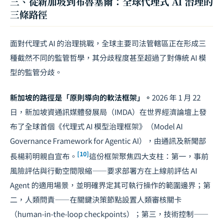
三、從新加坡到布魯塞爾：全球代理式 AI 治理的
三條路徑
面對代理式 AI 的治理挑戰，全球主要司法管轄區正在形成三
種截然不同的監管哲學，其分歧程度甚至超過了對傳統 AI 模
型的監管分歧。
新加坡的路徑是「原則導向的軟法框架」。
2026 年 1 月 22
日，新加坡資通訊媒體發展局（IMDA）在世界經濟論壇上發
布了全球首個《代理式 AI 模型治理框架》（Model AI
Governance Framework for Agentic AI），由通訊及新聞部
[10]
長楊莉明親自宣布。
這份框架聚焦四大支柱：第一，事前
風險評估與行動空間限縮——要求部署方在上線前評估 AI
Agent 的適用場景，並明確界定其可執行操作的範圍邊界；第
二，人類問責——在關鍵決策節點設置人類審核關卡
（human-in-the-loop checkpoints）；第三，技術控制——