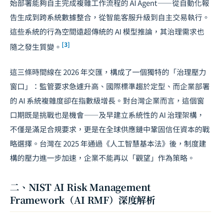
始部署能夠自主完成複雜工作流程的 AI Agent——從自動化報
告生成到跨系統數據整合，從智能客服升級到自主交易執行。
這些系統的行為空間遠超傳統的 AI 模型推論，其治理需求也
[3]
隨之發生質變。
這三條時間線在 2026 年交匯，構成了一個獨特的「治理壓力
窗口」：監管要求急遽升高、國際標準趨於定型、而企業部署
的 AI 系統複雜度卻在指數級增長。對台灣企業而言，這個窗
口期既是挑戰也是機會——及早建立系統性的 AI 治理架構，
不僅是滿足合規要求，更是在全球供應鏈中鞏固信任資本的戰
略選擇。台灣在 2025 年通過《
人工智慧基本法
》後，制度建
構的壓力進一步加速，企業不能再以「觀望」作為策略。
二、NIST AI Risk Management
Framework（AI RMF）深度解析