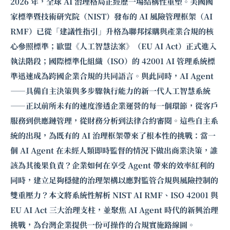
2026 年，全球 AI 治理格局正經歷一場結構性重塑。美國國
家標準暨技術研究院（NIST）發布的 AI 風險管理框架（AI
RMF）已從「建議性指引」升格為聯邦採購與產業合規的核
心參照標準；歐盟《人工智慧法案》（EU AI Act）正式進入
執法階段；國際標準化組織（ISO）的 42001 AI 管理系統標
準迅速成為跨國企業合規的共同語言。與此同時，AI Agent
——具備自主決策與多步驟執行能力的新一代人工智慧系統
——正以前所未有的速度滲透企業運營的每一個環節，從客戶
服務到供應鏈管理，從財務分析到法律合約審閱。這些自主系
統的出現，為既有的 AI 治理框架帶來了根本性的挑戰：當一
個 AI Agent 在未經人類即時監督的情況下做出商業決策，誰
該為其後果負責？企業如何在享受 Agent 帶來的效率紅利的
同時，建立足夠穩健的治理架構以應對監管合規與風險控制的
雙重壓力？本文將系統性解析 NIST AI RMF、ISO 42001 與
EU AI Act 三大治理支柱，並聚焦 AI Agent 時代的新興治理
挑戰，為台灣企業提供一份可操作的合規實施路線圖。