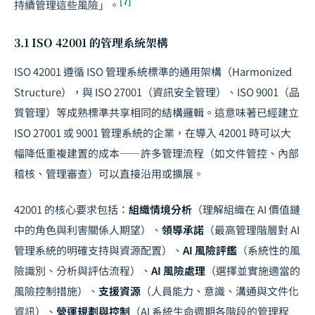
[7]
持續管理這些風險」。
3.1 ISO 42001 的管理系統架構
ISO 42001 遵循 ISO 管理系統標準的通用架構（Harmonized
Structure），與 ISO 27001（資訊安全管理）、ISO 9001（品
質管理）等成熟標準共享相同的結構邏輯。這意味著已經建立
ISO 27001 或 9001 管理系統的企業，在導入 42001 時可以大
幅降低重複建置的成本——許多管理流程（如文件管控、內部
稽核、管理審查）可以直接沿用或擴展。
42001 的核心要求包括：
組織情境分析
（理解組織在 AI 價值鏈
中的角色與利害關係人期望）、
領導承諾
（最高管理階層對 AI
管理系統的明確支持與資源配置）、
AI 風險評鑑
（系統性的風
險識別、分析與評估流程）、
AI 風險處理
（選擇並實施適當的
風險控制措施）、
支援資源
（人員能力、意識、溝通與文件化
資訊）、
營運規劃與控制
（AI 系統生命週期各階段的管理程