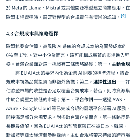
於 Meta 的 Llama、Mistral 或其他開源模型建立商業應用，在
[9]
歐盟市場營運時，需要對模型的合規責任有清晰的認知。
4.3 合規成本與策略選擇
歐盟執委會估算，高風險 AI 系統的合規成本約為開發成本的
6% 至 17%。對中小企業而言，這可能構成顯著的市場進入壁
壘。台灣企業面對這一挑戰有三條策略路徑：第一，
主動合規
——將 EU AI Act 的要求內化為企業 AI 開發的標準流程，將合
規成本視為品質投資而非額外負擔；第二，
選擇性退出
——評
估歐盟市場的收益是否足以覆蓋合規成本，若否，則將資源集
中於合規壓力較低的市場；第三，
平台依附
——透過 AWS、
Azure、Google Cloud 等已完成合規的雲端平台部署 AI 服務，
間接滿足部分合規要求。對多數台灣企業而言，第一條路徑是
長期最優解，因為 EU AI Act 的監管框架正在被日本、韓國、
新加坡等亞太經濟體參照採納，主動合規將帶來持續的跨市場