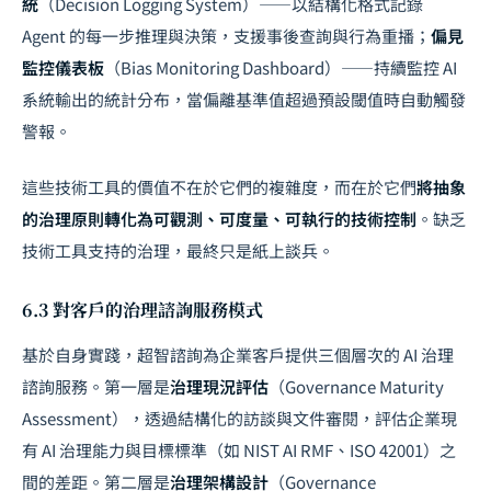
統
（Decision Logging System）——以結構化格式記錄
Agent 的每一步推理與決策，支援事後查詢與行為重播；
偏見
監控儀表板
（Bias Monitoring Dashboard）——持續監控 AI
系統輸出的統計分布，當偏離基準值超過預設閾值時自動觸發
警報。
這些技術工具的價值不在於它們的複雜度，而在於它們
將抽象
的治理原則轉化為可觀測、可度量、可執行的技術控制
。缺乏
技術工具支持的治理，最終只是紙上談兵。
6.3 對客戶的治理諮詢服務模式
基於自身實踐，超智諮詢為企業客戶提供三個層次的 AI 治理
諮詢服務。第一層是
治理現況評估
（Governance Maturity
Assessment），透過結構化的訪談與文件審閱，評估企業現
有 AI 治理能力與目標標準（如 NIST AI RMF、ISO 42001）之
間的差距。第二層是
治理架構設計
（Governance