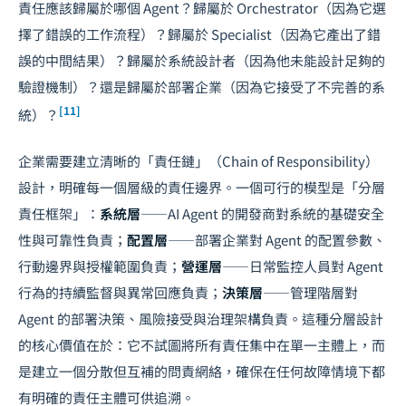
責任應該歸屬於哪個 Agent？歸屬於 Orchestrator（因為它選
擇了錯誤的工作流程）？歸屬於 Specialist（因為它產出了錯
誤的中間結果）？歸屬於系統設計者（因為他未能設計足夠的
驗證機制）？還是歸屬於部署企業（因為它接受了不完善的系
[11]
統）？
企業需要建立清晰的「責任鏈」（Chain of Responsibility）
設計，明確每一個層級的責任邊界。一個可行的模型是「分層
責任框架」：
系統層
——AI Agent 的開發商對系統的基礎安全
性與可靠性負責；
配置層
——部署企業對 Agent 的配置參數、
行動邊界與授權範圍負責；
營運層
——日常監控人員對 Agent
行為的持續監督與異常回應負責；
決策層
——管理階層對
Agent 的部署決策、風險接受與治理架構負責。這種分層設計
的核心價值在於：它不試圖將所有責任集中在單一主體上，而
是建立一個分散但互補的問責網絡，確保在任何故障情境下都
有明確的責任主體可供追溯。