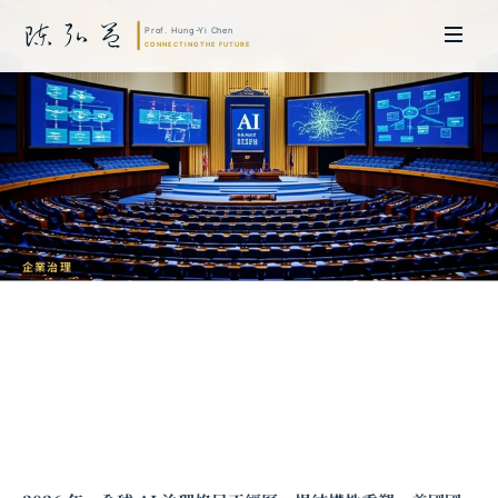
企業治理
NIST AI 治理框架與企業合規實務：從
AI RMF 到 AI Agent 的風險管理
陳弘益 教授｜日本名古屋大學法學博士。歷任英國劍橋大學研究員暨亞太地
區代表、浙江大學國際聯合商學院 MBA 主任暨高管教育主任，為世界銀行、
聯合國等國際機構主持跨國政策研究。現帶領超智諮詢，結合商學專業與前沿
科技，提供 AI 及
量子運算
等領域的軟體開發及策略制定服務。