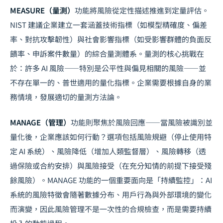
MEASURE（量測）
功能將風險從定性描述推進到定量評估。
NIST 建議企業建立一套涵蓋技術指標（如模型精確度、偏差
率、對抗攻擊韌性）與社會影響指標（如受影響群體的負面反
饋率、申訴案件數量）的綜合量測體系。量測的核心挑戰在
於：許多 AI 風險——特別是公平性與偏見相關的風險——並
不存在單一的、普世適用的量化指標。企業需要根據自身的業
務情境，發展適切的量測方法論。
MANAGE（管理）
功能則聚焦於風險回應——當風險被識別並
量化後，企業應該如何行動？選項包括風險規避（停止使用特
定 AI 系統）、風險降低（增加人類監督層）、風險轉移（透
過保險或合約安排）與風險接受（在充分知情的前提下接受殘
餘風險）。MANAGE 功能的一個重要面向是「持續監控」：AI
系統的風險特徵會隨著數據分布、用戶行為與外部環境的變化
而演變，因此風險管理不是一次性的合規檢查，而是需要持續