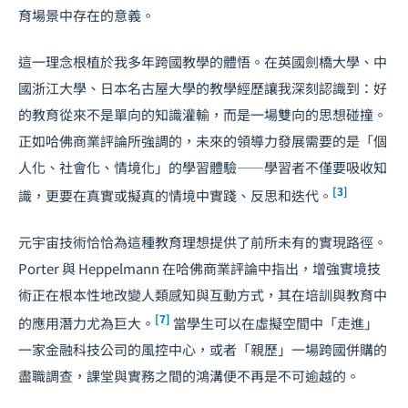
育場景中存在的意義。
這一理念根植於我多年跨國教學的體悟。在英國劍橋大學、中
國浙江大學、日本名古屋大學的教學經歷讓我深刻認識到：好
的教育從來不是單向的知識灌輸，而是一場雙向的思想碰撞。
正如哈佛商業評論所強調的，未來的領導力發展需要的是「個
人化、社會化、情境化」的學習體驗——學習者不僅要吸收知
[3]
識，更要在真實或擬真的情境中實踐、反思和迭代。
元宇宙技術恰恰為這種教育理想提供了前所未有的實現路徑。
Porter 與 Heppelmann 在哈佛商業評論中指出，增強實境技
術正在根本性地改變人類感知與互動方式，其在培訓與教育中
[7]
的應用潛力尤為巨大。
當學生可以在虛擬空間中「走進」
一家金融科技公司的風控中心，或者「親歷」一場
跨國併購
的
盡職調查，課堂與實務之間的鴻溝便不再是不可逾越的。