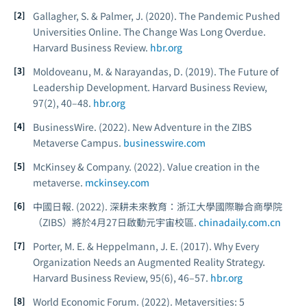
Gallagher, S. & Palmer, J. (2020). The Pandemic Pushed
Universities Online. The Change Was Long Overdue.
Harvard Business Review.
hbr.org
Moldoveanu, M. & Narayandas, D. (2019). The Future of
Leadership Development.
Harvard Business Review,
97
(2), 40–48.
hbr.org
BusinessWire. (2022).
New Adventure in the ZIBS
Metaverse Campus.
businesswire.com
McKinsey & Company. (2022).
Value creation in the
metaverse.
mckinsey.com
中國日報. (2022).
深耕未來教育：浙江大學國際聯合商學院
（ZIBS）將於4月27日啟動元宇宙校區.
chinadaily.com.cn
Porter, M. E. & Heppelmann, J. E. (2017). Why Every
Organization Needs an Augmented Reality Strategy.
Harvard Business Review, 95
(6), 46–57.
hbr.org
World Economic Forum. (2022).
Metaversities: 5