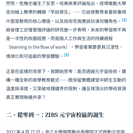
然而，危機也催生了反思。哈佛商業評論指出，疫情推動大學
走向線上教學的轉變「早該發生」——它迫使教育者重新審視
[2]
什麼是教育的核心價值，以及技術究竟應該扮演何種角色。
麻省理工史隆管理評論的研究進一步表明，未來的學習將不再
是一次性的校園經歷，而是融入工作與生活的持續過程
（learning in the flow of work），學習者需要更具沉浸性、
[3]
情境化和可追蹤的學習體驗。
正是在這樣的背景下，我開始思考：能否透過元宇宙技術，建
構一種全新的商學教育範式——既保留實體課堂中師生互動的
溫度與深度，又突破地理疆界的限制，讓全球頂尖的學術資源
真正實現無縫共享？
二、從零到一：ZIBS 元宇宙校區的誕生
2022 年 4 月 27 日，浙江大學國際聯合商學院正式啟動元宇宙