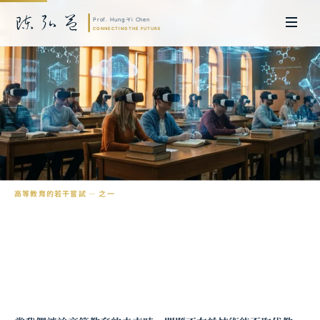
高等教育
的若干嘗試 — 之一
元宇宙校區：高等商學教育的沉浸式實驗
陳弘益 教授｜日本名古屋大學法學博士。歷任英國劍橋大學研究員暨亞太地
區代表、浙江大學國際聯合商學院 MBA 主任暨高管教育主任，為世界銀行、
聯合國等國際機構主持跨國政策研究。現帶領超智諮詢，結合商學專業與前沿
科技，提供 AI 及
量子運算
等領域的軟體開發及策略制定服務。