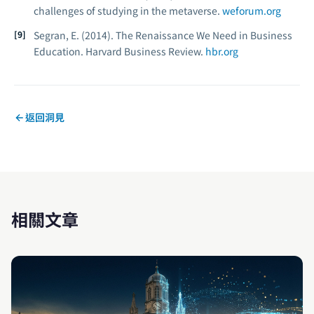
challenges of studying in the metaverse.
weforum.org
Segran, E. (2014). The Renaissance We Need in Business
Education.
Harvard Business Review.
hbr.org
返回洞見
相關文章