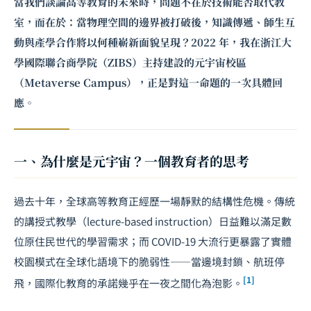
當我們談論高等教育的未來時，問題不在於技術能否取代教
室，而在於：當物理空間的邊界被打破後，知識傳遞、師生互
動與產學合作將以何種嶄新面貌呈現？2022 年，我在浙江大
學國際聯合商學院（ZIBS）主持建設的
元宇宙
校區
（Metaverse Campus），正是對這一命題的一次具體回
應。
一、為什麼是元宇宙？一個教育者的思考
過去十年，全球高等教育正經歷一場靜默的結構性危機。傳統
的講授式教學（lecture-based instruction）日益難以滿足數
位原住民世代的學習需求；而 COVID-19 大流行更暴露了實體
校園模式在全球化語境下的脆弱性——當邊境封鎖、航班停
[1]
飛，國際化教育的承諾幾乎在一夜之間化為泡影。