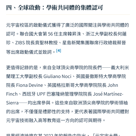
四、全球啟動：學術共同體的集體認可
元宇宙校區的啟動儀式獲得了廣泛的國際關注與學術共同體的
認可。聯合國大會第 56 任主席韓昇洙、浙江大學副校長何蓮
珍、ZIBS 院長賁聖林教授、星島新聞集團聯席行政總裁蔡晉
[4]
等出席啟動儀式並致詞。
更值得記錄的是，來自全球頂尖商學院的院長們——義大利米
蘭理工大學副校長 Giuliano Noci、英國曼徹斯特大學商學院
院長 Fiona Devine、英國格拉斯哥大學商學院院長 John
Finch、西班牙 UPF 巴塞隆納管理學院院長 José Martínez-
Sierra——均出席參與。這些來自歐洲頂尖商學院的學術領袖
的出席，不僅僅是禮節性的支持，更代表著國際學術共同體對
元宇宙技術融入高等教育這一方向的認可與期待。
世界經濟論壇在其 2022 年的報告中指出，「元宇宙大學」