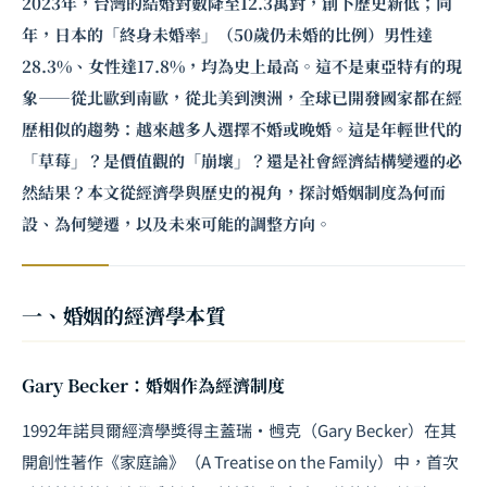
2023年，台灣的結婚對數降至12.3萬對，創下歷史新低；同
年，日本的「終身未婚率」（50歲仍未婚的比例）男性達
28.3%、女性達17.8%，均為史上最高。這不是東亞特有的現
象——從北歐到南歐，從北美到澳洲，全球已開發國家都在經
歷相似的趨勢：越來越多人選擇不婚或晚婚。這是年輕世代的
「草莓」？是價值觀的「崩壞」？還是社會經濟結構變遷的必
然結果？本文從經濟學與歷史的視角，探討婚姻制度為何而
設、為何變遷，以及未來可能的調整方向。
一、婚姻的經濟學本質
Gary Becker：婚姻作為經濟制度
1992年諾貝爾經濟學獎得主蓋瑞・乸克（Gary Becker）在其
開創性著作《家庭論》（A Treatise on the Family）中，首次