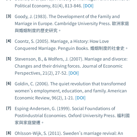
Political Economy
, 81(4), 813-846.
[DOI]
Goody, J. (1983).
The Development of the Family and
Marriage in Europe
. Cambridge University Press. 歐洲家庭
與婚姻制度的歷史研究。
Coontz, S. (2005).
Marriage, a History: How Love
Conquered Marriage
. Penguin Books. 婚姻制度的社會史。
Stevenson, B., & Wolfers, J. (2007). Marriage and divorce:
Changes and their driving forces.
Journal of Economic
Perspectives
, 21(2), 27-52.
[DOI]
Goldin, C. (2006). The quiet revolution that transformed
women's employment, education, and family.
American
Economic Review
, 96(2), 1-21.
[DOI]
Esping-Andersen, G. (1999).
Social Foundations of
Postindustrial Economies
. Oxford University Press. 福利國
家與家庭變遷。
Ohlsson-Wijk, S. (2011). Sweden's marriage revival: An