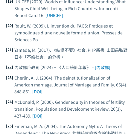
UNICEF (2020).
Worlds of Influence: Understanding What
Shapes Child Well-being in Rich Countries
. Innocenti
Report Card 16.
[UNICEF]
Rault, W. (2009).
L'invention du PACS: Pratiques et
symboliques d'une nouvelle forme d'union
. Presses de
Sciences Po.
Yamada, M. (2017). 《結婚不要》社会. PHP新書. 山田昌弘對
日本「不婚社會」的分析。
內政部戶政司 (2024)。《人口統計年報》。
[內政部]
Cherlin, A. J. (2004). The deinstitutionalization of
American marriage.
Journal of Marriage and Family
, 66(4),
848-861.
[DOI]
McDonald, P. (2000). Gender equity in theories of fertility
transition.
Population and Development Review
, 26(3),
427-439.
[DOI]
Fineman, M. A. (2004).
The Autonomy Myth: A Theory of
Dependency
. The New Press. 對傳統家庭概念的法學批判。