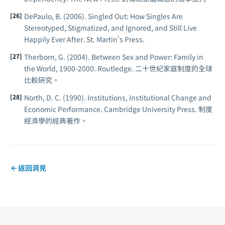
DePaulo, B. (2006).
Singled Out: How Singles Are
Stereotyped, Stigmatized, and Ignored, and Still Live
Happily Ever After
. St. Martin's Press.
Therborn, G. (2004).
Between Sex and Power: Family in
the World, 1900-2000
. Routledge. 二十世紀家庭制度的全球
比較研究。
North, D. C. (1990).
Institutions, Institutional Change and
Economic Performance
. Cambridge University Press. 制度
經濟學的經典著作。
返回洞見