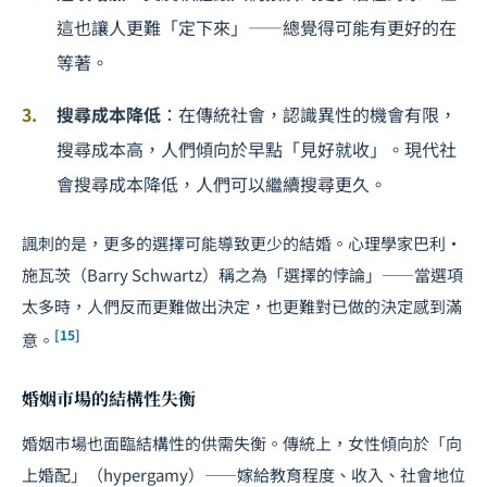
這也讓人更難「定下來」——總覺得可能有更好的在
等著。
搜尋成本降低
：在傳統社會，認識異性的機會有限，
搜尋成本高，人們傾向於早點「見好就收」。現代社
會搜尋成本降低，人們可以繼續搜尋更久。
諷刺的是，更多的選擇可能導致更少的結婚。心理學家巴利・
施瓦茨（Barry Schwartz）稱之為「選擇的悖論」——當選項
太多時，人們反而更難做出決定，也更難對已做的決定感到滿
[15]
意。
婚姻市場的結構性失衡
婚姻市場也面臨結構性的供需失衡。傳統上，女性傾向於「向
上婚配」（hypergamy）——嫁給教育程度、收入、社會地位