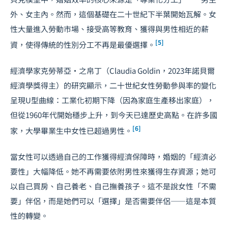
外、女主內。然而，這個基礎在二十世紀下半葉開始瓦解。女
性大量進入勞動市場、接受
高等教育
、獲得與男性相近的薪
[5]
資，使得傳統的性別分工不再是最優選擇。
經濟學家克勞蒂亞・之帛丁（Claudia Goldin，2023年諾貝爾
經濟學獎得主）的研究顯示，二十世紀女性勞動參與率的變化
呈現U型曲線：工業化初期下降（因為家庭生產移出家庭），
但從1960年代開始穩步上升，到今天已達歷史高點。在許多國
[6]
家，大學畢業生中女性已超過男性。
當女性可以透過自己的工作獲得經濟保障時，婚姻的「經濟必
要性」大幅降低。她不再需要依附男性來獲得生存資源；她可
以自己買房、自己養老、自己撫養孩子。這不是說女性「不需
要」伴侶，而是她們可以「選擇」是否需要伴侶——這是本質
性的轉變。