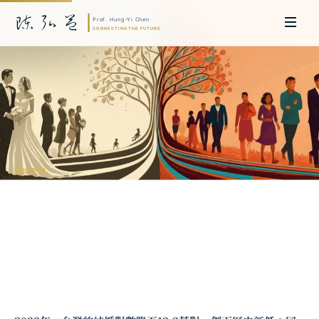
跨域思辨
婚姻制度的經濟學：從穩定社會到個人選
擇
陳弘益 教授｜日本名古屋大學法學博士。歷任英國劍橋大學研究員暨亞太地
區代表、浙江大學國際聯合商學院 MBA 主任暨高管教育主任，為世界銀行、
聯合國等國際機構主持跨國政策研究。現帶領超智諮詢，結合商學專業與前沿
科技，提供 AI 及
量子運算
等領域的軟體開發及策略制定服務。