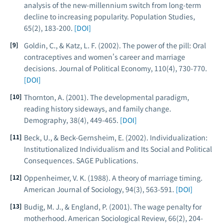
analysis of the new-millennium switch from long-term
decline to increasing popularity.
Population Studies
,
65(2), 183-200.
[DOI]
Goldin, C., & Katz, L. F. (2002). The power of the pill: Oral
contraceptives and women's career and marriage
decisions.
Journal of Political Economy
, 110(4), 730-770.
[DOI]
Thornton, A. (2001). The developmental paradigm,
reading history sideways, and family change.
Demography
, 38(4), 449-465.
[DOI]
Beck, U., & Beck-Gernsheim, E. (2002).
Individualization:
Institutionalized Individualism and Its Social and Political
Consequences
. SAGE Publications.
Oppenheimer, V. K. (1988). A theory of marriage timing.
American Journal of Sociology
, 94(3), 563-591.
[DOI]
Budig, M. J., & England, P. (2001). The wage penalty for
motherhood.
American Sociological Review
, 66(2), 204-