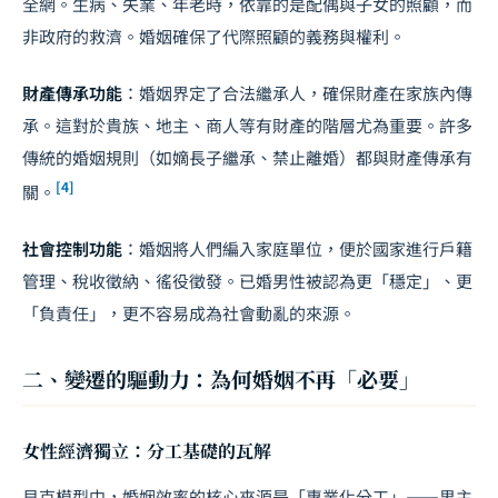
全網。生病、失業、年老時，依靠的是配偶與子女的照顧，而
非政府的救濟。婚姻確保了代際照顧的義務與權利。
財產傳承功能
：婚姻界定了合法繼承人，確保財產在家族內傳
承。這對於貴族、地主、商人等有財產的階層尤為重要。許多
傳統的婚姻規則（如嫡長子繼承、禁止離婚）都與財產傳承有
[4]
關。
社會控制功能
：婚姻將人們編入家庭單位，便於國家進行戶籍
管理、稅收徵納、徭役徵發。已婚男性被認為更「穩定」、更
「負責任」，更不容易成為社會動亂的來源。
二、變遷的驅動力：為何婚姻不再「必要」
女性經濟獨立：分工基礎的瓦解
貝克模型中，婚姻效率的核心來源是「專業化分工」——男主