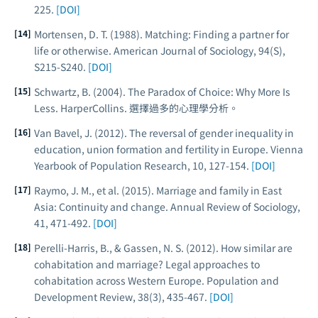
225.
[DOI]
Mortensen, D. T. (1988). Matching: Finding a partner for
life or otherwise.
American Journal of Sociology
, 94(S),
S215-S240.
[DOI]
Schwartz, B. (2004).
The Paradox of Choice: Why More Is
Less
. HarperCollins. 選擇過多的心理學分析。
Van Bavel, J. (2012). The reversal of gender inequality in
education, union formation and fertility in Europe.
Vienna
Yearbook of Population Research
, 10, 127-154.
[DOI]
Raymo, J. M., et al. (2015). Marriage and family in East
Asia: Continuity and change.
Annual Review of Sociology
,
41, 471-492.
[DOI]
Perelli-Harris, B., & Gassen, N. S. (2012). How similar are
cohabitation and marriage? Legal approaches to
cohabitation across Western Europe.
Population and
Development Review
, 38(3), 435-467.
[DOI]