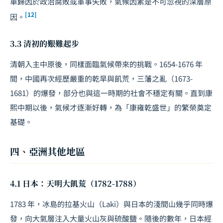
單歸因於政治腐敗或軍事失敗，氣候因素是不可忽視的深層原
[12]
因。
3.3 清初的艱難起步
清朝入主中原後，同樣面臨氣候帶來的挑戰。1654-1676 年
間，中國再次經歷嚴重的乾旱與飢荒，三藩之亂（1673-
1681）的爆發，部分也與這一時期的社會不穩定有關。直到康
熙中期以後，氣候才逐漸好轉，為「康雍乾盛世」的繁榮奠定
基礎。
四、亞洲其他地區
4.1 日本：天明大飢荒（1782-1788）
1783 年，冰島的拉基火山（Laki）與日本的淺間山幾乎同時爆
發，向大氣層注入大量火山灰與硫酸鹽。隨後的數年，日本經