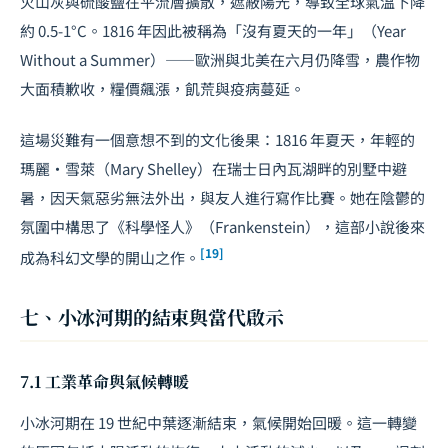
火山灰與硫酸鹽在平流層擴散，遮蔽陽光，導致全球氣溫下降
約 0.5-1°C。1816 年因此被稱為「沒有夏天的一年」（Year
Without a Summer）——歐洲與北美在六月仍降雪，農作物
大面積歉收，糧價飆漲，飢荒與疫病蔓延。
這場災難有一個意想不到的文化後果：1816 年夏天，年輕的
瑪麗·雪萊（Mary Shelley）在瑞士日內瓦湖畔的別墅中避
暑，因天氣惡劣無法外出，與友人進行寫作比賽。她在陰鬱的
氛圍中構思了《科學怪人》（
Frankenstein
），這部小說後來
[19]
成為科幻文學的開山之作。
七、小冰河期的結束與當代啟示
7.1 工業革命與氣候轉暖
小冰河期在 19 世紀中葉逐漸結束，氣候開始回暖。這一轉變