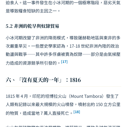
迫食人。這一事件發生在小冰河期的一個極寒階段，惡劣天氣
是導致糧食短缺的主因之一。
5.2 非洲的乾旱與奴隸貿易
小冰河期改變了非洲的降雨模式，導致薩赫勒地區與東非的多
次嚴重旱災。一些歷史學家認為，17-18 世紀非洲內陸的政治
動盪與戰爭——其中許多俘虜被賣為奴隸——部分是由氣候壓
[17]
力造成的資源競爭所引發的。
六、「沒有夏天的一年」：1816
1815 年 4 月，印尼的坦博拉火山（Mount Tambora）發生了
人類有記錄以來最大規模的火山噴發，噴射出約 150 立方公里
[18]
的物質，造成當地 7 萬人直接死亡。