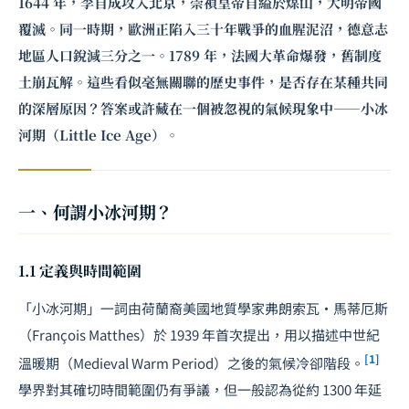
1644 年，李自成攻入北京，崇禎皇帝自縊於煤山，大明帝國
覆滅。同一時期，歐洲正陷入三十年戰爭的血腥泥沼，德意志
地區人口銳減三分之一。1789 年，法國大革命爆發，舊制度
土崩瓦解。這些看似毫無關聯的歷史事件，是否存在某種共同
的深層原因？答案或許藏在一個被忽視的氣候現象中——小冰
河期（Little Ice Age）。
一、何謂小冰河期？
1.1 定義與時間範圍
「小冰河期」一詞由荷蘭裔美國地質學家弗朗索瓦·馬蒂厄斯
（François Matthes）於 1939 年首次提出，用以描述中世紀
[1]
溫暖期（Medieval Warm Period）之後的氣候冷卻階段。
學界對其確切時間範圍仍有爭議，但一般認為從約 1300 年延