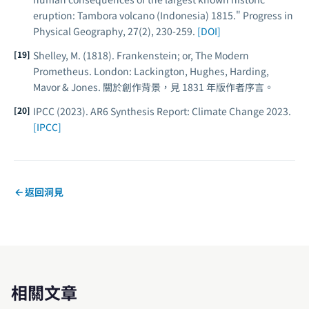
eruption: Tambora volcano (Indonesia) 1815."
Progress in
Physical Geography
, 27(2), 230-259.
[DOI]
Shelley, M. (1818).
Frankenstein; or, The Modern
Prometheus
. London: Lackington, Hughes, Harding,
Mavor & Jones. 關於創作背景，見 1831 年版作者序言。
IPCC (2023).
AR6 Synthesis Report: Climate Change 2023
.
[IPCC]
返回洞見
相關文章