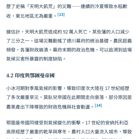
歷了史稱「天明大飢荒」的災難——連續的冷夏導致水稻歉
[13]
收，東北地區尤為嚴重。
據估計，天明大飢荒造成約 92 萬人死亡，某些藩的人口減少
了三分之一。這場災難動搖了德川幕府的統治基礎，農民起義
頻發，各藩財政崩潰。幕府末期的政治危機，可以追溯到這場
氣候災害所暴露的制度缺陷。
4.2 印度與鄂圖曼帝國
小冰河期對季風氣候的影響，導致印度次大陸在 17 世紀經歷
了多次嚴重旱災。莫臥兒帝國在此期間走向衰落，部分原因是
[14]
農業產出下降導致的財政危機與社會動盪。
鄂圖曼帝國同樣受到氣候變化的衝擊。17 世紀的安納托利亞
高原經歷了嚴重的乾旱與寒冬，農村人口大量流入城市，導致