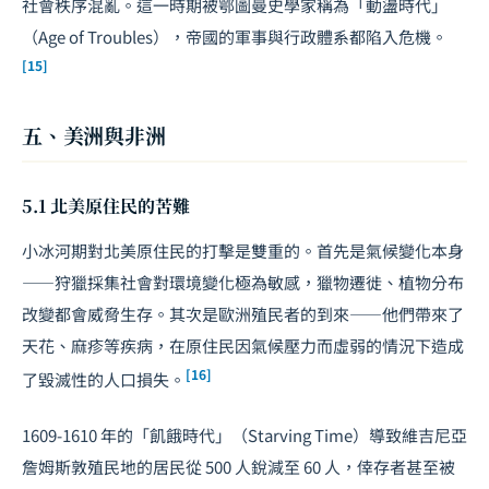
社會秩序混亂。這一時期被鄂圖曼史學家稱為「動盪時代」
（Age of Troubles），帝國的軍事與行政體系都陷入危機。
[15]
五、美洲與非洲
5.1 北美原住民的苦難
小冰河期對北美原住民的打擊是雙重的。首先是氣候變化本身
——狩獵採集社會對環境變化極為敏感，獵物遷徙、植物分布
改變都會威脅生存。其次是歐洲殖民者的到來——他們帶來了
天花、麻疹等疾病，在原住民因氣候壓力而虛弱的情況下造成
[16]
了毀滅性的人口損失。
1609-1610 年的「飢餓時代」（Starving Time）導致維吉尼亞
詹姆斯敦殖民地的居民從 500 人銳減至 60 人，倖存者甚至被