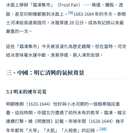
冰面上舉辦「霜凍集市」（Frost Fair）——帳篷、攤販、酒
[9]
館、甚至印刷機都搬到冰面上。
1683-1684 年的冬天，泰晤
士河凍結長達兩個月，冰層厚達 28 公分，成為有記錄以來最
嚴重的一次。
這些「霜凍集市」今天被浪漫化為歷史趣聞，但在當時，河流
結冰意味著水運中斷、漁業停擺、窮人凍死街頭。
三、中國：明亡清興的氣候背景
3.1 明末的連年災荒
明朝晚期（1620-1644）恰好與小冰河期的一個極寒階段重
疊。這段時期，中國北方遭遇了前所未有的乾旱、霜凍、蝗災
連續打擊。據《明實錄》記載，崇禎年間（1628-1644）幾乎
[10]
年年都有「大旱」「大飢」「人相食」的記錄。