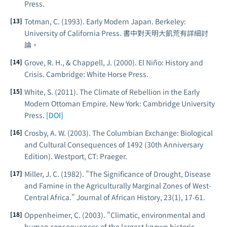
Press.
Totman, C. (1993).
Early Modern Japan
. Berkeley:
University of California Press. 書中對天明大飢荒有詳細討
論。
Grove, R. H., & Chappell, J. (2000).
El Niño: History and
Crisis
. Cambridge: White Horse Press.
White, S. (2011).
The Climate of Rebellion in the Early
Modern Ottoman Empire
. New York: Cambridge University
Press.
[DOI]
Crosby, A. W. (2003).
The Columbian Exchange: Biological
and Cultural Consequences of 1492
(30th Anniversary
Edition). Westport, CT: Praeger.
Miller, J. C. (1982). "The Significance of Drought, Disease
and Famine in the Agriculturally Marginal Zones of West-
Central Africa."
Journal of African History
, 23(1), 17-61.
Oppenheimer, C. (2003). "Climatic, environmental and
human consequences of the largest known historic