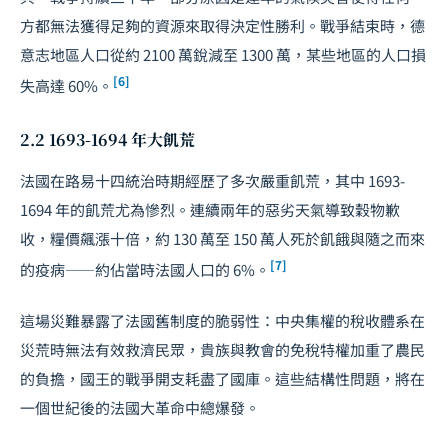
方都無法獲得足夠的資源來取得決定性勝利。戰爭結束時，德
意志地區人口從約 2100 萬銳減至 1300 萬，某些地區的人口損
[6]
失高達 60%。
2.2 1693-1694 年大飢荒
法國在路易十四統治時期經歷了多次嚴重飢荒，其中 1693-
1694 年的飢荒尤為慘烈。連續兩年的惡劣天氣導致穀物歉
收，糧價飆漲十倍，約 130 萬至 150 萬人死於飢餓與隨之而來
[7]
的疫病——約佔當時法國人口的 6%。
這場災難暴露了法國舊制度的脆弱性：中央集權的稅收體系在
災荒時無法有效救濟民眾，貴族與教會的免稅特權加重了農民
的負擔，國王的戰爭開支耗盡了國庫。這些結構性問題，將在
一個世紀後的法國大革命中總爆發。