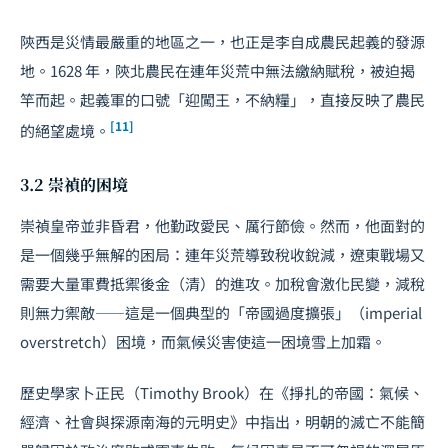
陝西是災情最嚴重的地區之一，也正是李自成農民起義的發源
地。1628 年，陝北農民在連年災荒中無法繳納賦稅，被迫揭
竿而起。起義軍的口號「迎闖王，不納糧」，直接反映了農民
[11]
的絕望處境。
3.2 崇禎的困境
崇禎皇帝並非昏君，他勤政愛民、厲行節儉。然而，他面對的
是一個幾乎無解的困局：連年災荒導致稅收銳減，遼東戰場又
需要大量軍費抵禦後金（清）的進攻。加稅會激化民變，減稅
則無力禦敵——這是一個典型的「帝國過度擴張」（imperial
overstretch）困境，而氣候災害使這一困境雪上加霜。
歷史學家卜正民（Timothy Brook）在《掙扎的帝國：氣候、
經濟、社會與探源南海的元明史》中指出，明朝的滅亡不能簡