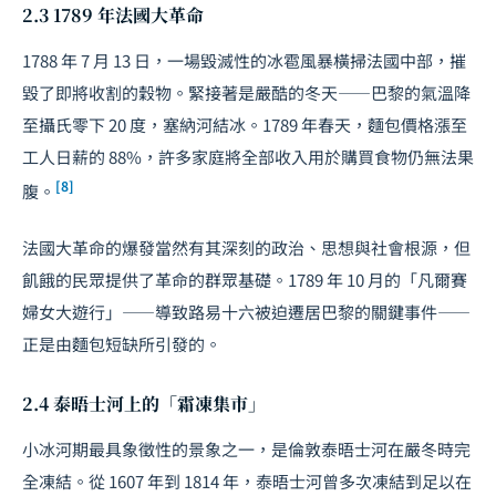
2.3 1789 年法國大革命
1788 年 7 月 13 日，一場毀滅性的冰雹風暴橫掃法國中部，摧
毀了即將收割的穀物。緊接著是嚴酷的冬天——巴黎的氣溫降
至攝氏零下 20 度，塞納河結冰。1789 年春天，麵包價格漲至
工人日薪的 88%，許多家庭將全部收入用於購買食物仍無法果
[8]
腹。
法國大革命的爆發當然有其深刻的政治、思想與社會根源，但
飢餓的民眾提供了革命的群眾基礎。1789 年 10 月的「凡爾賽
婦女大遊行」——導致路易十六被迫遷居巴黎的關鍵事件——
正是由麵包短缺所引發的。
2.4 泰晤士河上的「霜凍集市」
小冰河期最具象徵性的景象之一，是倫敦泰晤士河在嚴冬時完
全凍結。從 1607 年到 1814 年，泰晤士河曾多次凍結到足以在