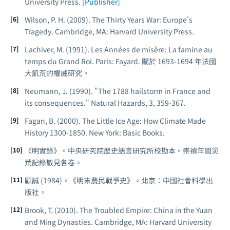
University Press.
[Publisher]
Wilson, P. H. (2009).
The Thirty Years War: Europe's
Tragedy
. Cambridge, MA: Harvard University Press.
Lachiver, M. (1991).
Les Années de misère: La famine au
temps du Grand Roi
. Paris: Fayard. 關於 1693-1694 年法國
大飢荒的權威研究。
Neumann, J. (1990). "The 1788 hailstorm in France and
its consequences."
Natural Hazards
, 3, 359-367.
Fagan, B. (2000).
The Little Ice Age: How Climate Made
History 1300-1850
. New York: Basic Books.
《明實錄》。中央研究院歷史語言研究所校勘本。崇禎年間災
荒記錄散見各卷。
顧誠 (1984)。《明末農民戰爭史》。北京：中國社會科學出
版社。
Brook, T. (2010).
The Troubled Empire: China in the Yuan
and Ming Dynasties
. Cambridge, MA: Harvard University