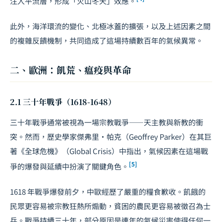
注入平流層，形成「火山冬天」效應。
此外，海洋環流的變化、北極冰蓋的擴張，以及上述因素之間
的複雜反饋機制，共同造成了這場持續數百年的氣候異常。
二、歐洲：飢荒、瘟疫與革命
2.1 三十年戰爭（1618-1648）
三十年戰爭通常被視為一場宗教戰爭——天主教與新教的衝
突。然而，歷史學家傑弗里·帕克（Geoffrey Parker）在其巨
著《全球危機》（
Global Crisis
）中指出，氣候因素在這場戰
[5]
爭的爆發與延續中扮演了關鍵角色。
1618 年戰爭爆發前夕，中歐經歷了嚴重的糧食歉收。飢餓的
民眾更容易被宗教狂熱所煽動，貧困的農民更容易被徵召為士
兵。戰爭持續三十年，部分原因是連年的氣候災害使得任何一