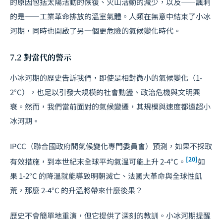
的原因包括太陽活動的恢復、火山活動的減少，以及——諷刺
的是——工業革命排放的溫室氣體。人類在無意中結束了小冰
河期，同時也開啟了另一個更危險的氣候變化時代。
7.2 對當代的警示
小冰河期的歷史告訴我們，即使是相對微小的氣候變化（1-
2°C），也足以引發大規模的社會動盪、政治危機與文明興
衰。然而，我們當前面對的氣候變遷，其規模與速度都遠超小
冰河期。
IPCC（聯合國政府間氣候變化專門委員會）預測，如果不採取
[20]
有效措施，到本世紀末全球平均氣溫可能上升 2-4°C。
如
果 1-2°C 的降溫就能導致明朝滅亡、法國大革命與全球性飢
荒，那麼 2-4°C 的升溫將帶來什麼後果？
歷史不會簡單地重演，但它提供了深刻的教訓。小冰河期提醒