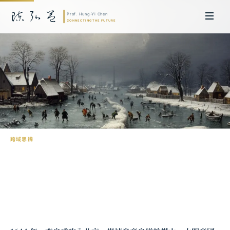
跨域思辨
小冰河期：改變世界歷史的三百年寒冬
陳弘益 教授｜日本名古屋大學法學博士。歷任英國劍橋大學研究員暨亞太地
區代表、浙江大學國際聯合商學院 MBA 主任暨高管教育主任，為世界銀行、
聯合國等國際機構主持跨國政策研究。現帶領超智諮詢，結合商學專業與前沿
科技，提供 AI 及
量子運算
等領域的軟體開發及策略制定服務。