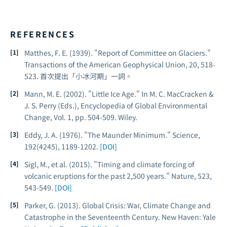
REFERENCES
Matthes, F. E. (1939). "Report of Committee on Glaciers."
Transactions of the American Geophysical Union
, 20, 518-
523. 首次提出「小冰河期」一詞。
Mann, M. E. (2002). "Little Ice Age." In M. C. MacCracken &
J. S. Perry (Eds.),
Encyclopedia of Global Environmental
Change
, Vol. 1, pp. 504-509. Wiley.
Eddy, J. A. (1976). "The Maunder Minimum."
Science
,
192(4245), 1189-1202.
[DOI]
Sigl, M., et al. (2015). "Timing and climate forcing of
volcanic eruptions for the past 2,500 years."
Nature
, 523,
543-549.
[DOI]
Parker, G. (2013).
Global Crisis: War, Climate Change and
Catastrophe in the Seventeenth Century
. New Haven: Yale