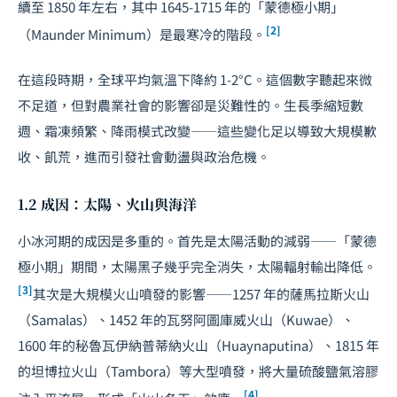
續至 1850 年左右，其中 1645-1715 年的「蒙德極小期」
[2]
（Maunder Minimum）是最寒冷的階段。
在這段時期，全球平均氣溫下降約 1-2°C。這個數字聽起來微
不足道，但對農業社會的影響卻是災難性的。生長季縮短數
週、霜凍頻繁、降雨模式改變——這些變化足以導致大規模歉
收、飢荒，進而引發社會動盪與政治危機。
1.2 成因：太陽、火山與海洋
小冰河期的成因是多重的。首先是太陽活動的減弱——「蒙德
極小期」期間，太陽黑子幾乎完全消失，太陽輻射輸出降低。
[3]
其次是大規模火山噴發的影響——1257 年的薩馬拉斯火山
（Samalas）、1452 年的瓦努阿圖庫威火山（Kuwae）、
1600 年的秘魯瓦伊納普蒂納火山（Huaynaputina）、1815 年
的坦博拉火山（Tambora）等大型噴發，將大量硫酸鹽氣溶膠
[4]