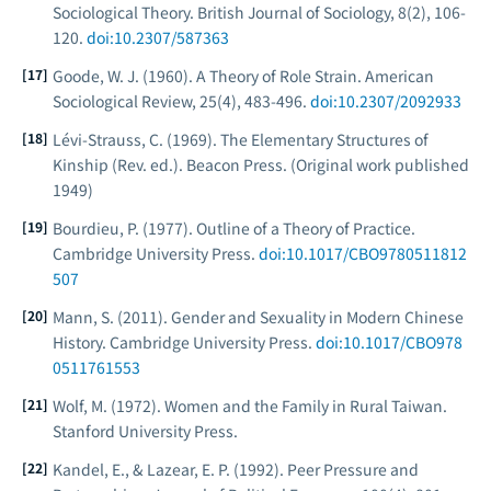
Sociological Theory.
British Journal of Sociology, 8
(2), 106-
120.
doi:10.2307/587363
Goode, W. J. (1960). A Theory of Role Strain.
American
Sociological Review, 25
(4), 483-496.
doi:10.2307/2092933
Lévi-Strauss, C. (1969).
The Elementary Structures of
Kinship
(Rev. ed.). Beacon Press. (Original work published
1949)
Bourdieu, P. (1977).
Outline of a Theory of Practice.
Cambridge University Press.
doi:10.1017/CBO9780511812
507
Mann, S. (2011).
Gender and Sexuality in Modern Chinese
History.
Cambridge University Press.
doi:10.1017/CBO978
0511761553
Wolf, M. (1972).
Women and the Family in Rural Taiwan.
Stanford University Press.
Kandel, E., & Lazear, E. P. (1992). Peer Pressure and