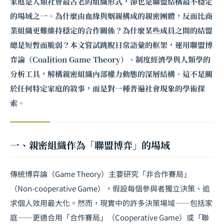
家庭是人類社會最古老的組織形式，卻也是聯盟結構最不穩定
的場域之一。為什麼由血緣與姻親構成的親密團體，反而比商
業組織更難維持穩定的合作關係？為什麼某些成員之間的結盟
總是短暫而脆弱？本文嘗試跳脫日常語彙的框架，運用聯盟博
弈論（Coalition Game Theory）、制度經濟學與人類學的
分析工具，解構親密組織內部權力動態的深層結構。這不是關
於任何特定家庭的敘事，而是對一種普遍社會現象的學術探
索。
一、親密組織作為「聯盟博弈」的場域
傳統博弈論（Game Theory）主要研究「非合作賽局」
（Non-cooperative Game），假設每個參與者獨立決策、追
求個人效用最大化。然而，現實中的許多決策場域——包括家
庭——更適合用「合作賽局」（Cooperative Game）或「聯