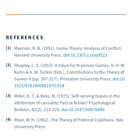
REFERENCES
Myerson, R. B. (1991).
Game Theory: Analysis of Conflict.
Harvard University Press.
doi:10.2307/j.ctvjsf522
Shapley, L. S. (1953). A Value for N-person Games. In H. W.
Kuhn & A. W. Tucker (Eds.),
Contributions to the Theory of
Games II
(pp. 307-317). Princeton University Press.
doi:10.
1515/9781400881970-018
Miller, D. T., & Ross, M. (1975). Self-serving biases in the
attribution of causality: Fact or fiction?
Psychological
Bulletin, 82
(2), 213-225.
doi:10.1037/h0076486
Riker, W. H. (1962).
The Theory of Political Coalitions.
Yale
University Press.