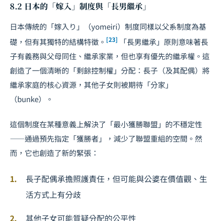
8.2 日本的「嫁入」制度與「長男繼承」
日本傳統的「嫁入り」（yomeiri）制度同樣以父系制度為基
[23]
礎，但有其獨特的結構特徵。
「長男繼承」原則意味著長
子有義務與父母同住、繼承家業，但也享有優先的繼承權。這
創造了一個清晰的「剩餘控制權」分配：長子（及其配偶）將
繼承家庭的核心資源，其他子女則被期待「分家」
（bunke）。
這個制度在某種意義上解決了「最小獲勝聯盟」的不穩定性
——通過預先指定「獲勝者」，減少了聯盟重組的空間。然
而，它也創造了新的緊張：
長子配偶承擔照護責任，但可能與公婆在價值觀、生
活方式上有分歧
其他子女可能質疑分配的公平性