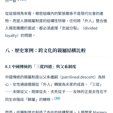
然一致。
從這個視角來看，親密組織內的緊張關係不是現代社會的產
物，而是人類親屬制度的結構性特徵。任何將「外人」整合進
入親密團體的嘗試，都必須處理「忠誠分裂」（divided
loyalty）的問題。
八、歷史案例：跨文化的親屬結構比較
8.1 中國傳統的「三從四德」與父系制度
中國傳統的親屬制度以父系繼嗣（patrilineal descent）為核
心，女性通過婚姻從「外人」轉變為夫家的成員。「三從」
——未嫁從父、既嫁從夫、夫死從子——反映的正是女性在不
[20]
同生命階段「歸屬」的轉移。
然而，這種制度也創造了內在的結構緊張。人類學家 Margery