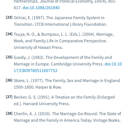
Partnerships.
Journal of Political Economy, 100
(4), 801-
817.
doi:10.1086/261840
Ochiai, E. (1997).
The Japanese Family System in
Transition.
LTCB International Library Foundation.
Tsuya, N. O., & Bumpass, L. L. (Eds.). (2004).
Marriage,
Work, and Family Life in Comparative Perspective.
University of Hawaii Press.
Goody, J. (1983).
The Development of the Family and
Marriage in Europe.
Cambridge University Press.
doi:10.10
17/CBO9780511607752
Stone, L. (1977).
The Family, Sex and Marriage in England
1500-1800.
Harper & Row.
Becker, G. S. (1991).
A Treatise on the Family
(Enlarged
ed.). Harvard University Press.
Cherlin, A. J. (2010).
The Marriage-Go-Round: The State of
Marriage and the Family in America Today.
Vintage Books.