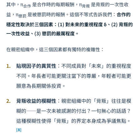
其中，π
是合作時的每期報酬，π
是背叛的一次性收
合作
背叛
益，π
是被懲罰時的報酬。這個不等式告訴我們：
合作的
懲罰
穩定性取決於三個因素：(1) 對未來的重視程度 δ、(2) 背叛的
一次性收益、(3) 懲罰的嚴厲程度。
在親密組織中，這三個因素都有獨特的複雜性：
貼現因子的異質性
：不同成員對「未來」的重視程度
不同。年長者可能更關注當下的尊嚴，年輕者可能更
願意為長期關係投資。
背叛收益的模糊性
：親密組織中的「背叛」往往是模
糊的——是一次未被感謝的付出？一句無心的話語？
這種模糊性使得「背叛」的界定本身成為爭議焦點。
[8]