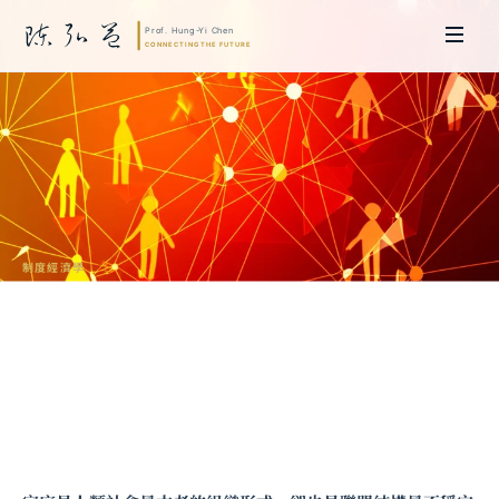
制度經濟學
親密組織中的聯盟不穩定性：從博弈論、
制度經濟學與人類學的跨域分析
陳弘益 教授｜日本名古屋大學法學博士。歷任英國劍橋大學研究員暨亞太地
區代表、浙江大學國際聯合商學院 MBA 主任暨高管教育主任，為世界銀行、
聯合國等國際機構主持跨國政策研究。現帶領超智諮詢，結合商學專業與前沿
科技，提供 AI 及
量子運算
等領域的軟體開發及策略制定服務。