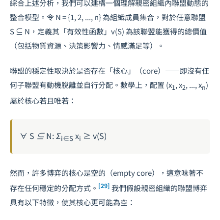
綜合上述分析，我們可以建構一個理解親密組織內聯盟動態的
整合模型。令 N = {1, 2, ..., n} 為組織成員集合，對於任意聯盟
S ⊆ N，定義其「有效性函數」v(S) 為該聯盟能獲得的總價值
（包括物質資源、決策影響力、情感滿足等）。
聯盟的穩定性取決於是否存在「核心」（core）——即沒有任
何子聯盟有動機脫離並自行分配。數學上，配置 (x
, x
, ..., x
)
1
2
n
屬於核心若且唯若：
∀ S ⊆ N: Σ
x
≥ v(S)
i∈S
i
然而，許多博弈的核心是空的（empty core），這意味著不
[29]
存在任何穩定的分配方式。
我們假設親密組織的聯盟博弈
具有以下特徵，使其核心更可能為空：