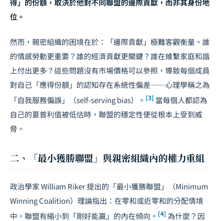
得」的份額，取決於他對不同聯盟的邊際貢獻，而非其身份地
位。
然而，親密組織的困境在於：「邊際貢獻」極難客觀衡量。誰
的情感勞動更重要？誰的經濟貢獻更關鍵？誰在維繫家庭和諧
上付出更多？這些問題沒有市場價格可以參照，導致每個成員
對自己「應得份額」的認知存在系統性偏差——心理學稱之為
[3]
「自我服務偏誤」（self-serving bias）。
當每個人都認為
自己的夏普利值被低估時，聯盟的穩定性便從根本上受到威
脅。
二、「最小獲勝聯盟」與親密組織內的權力重組
政治學家 William Riker 提出的「最小獲勝聯盟」（Minimum
Winning Coalition）理論指出：在零和或近零和的分配情境
[4]
中，聯盟有縮小到「剛好能贏」的內在傾向。
為什麼？因