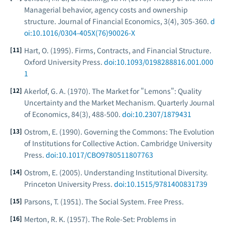
Managerial behavior, agency costs and ownership
structure.
Journal of Financial Economics, 3
(4), 305-360.
d
oi:10.1016/0304-405X(76)90026-X
Hart, O. (1995).
Firms, Contracts, and Financial Structure.
Oxford University Press.
doi:10.1093/0198288816.001.000
1
Akerlof, G. A. (1970). The Market for "Lemons": Quality
Uncertainty and the Market Mechanism.
Quarterly Journal
of Economics, 84
(3), 488-500.
doi:10.2307/1879431
Ostrom, E. (1990).
Governing the Commons: The Evolution
of Institutions for Collective Action.
Cambridge University
Press.
doi:10.1017/CBO9780511807763
Ostrom, E. (2005).
Understanding Institutional Diversity.
Princeton University Press.
doi:10.1515/9781400831739
Parsons, T. (1951).
The Social System.
Free Press.
Merton, R. K. (1957). The Role-Set: Problems in