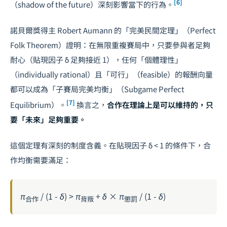
[6]
（shadow of the future）深刻影響當下的行為。
諾貝爾獎得主
Robert Aumann
的「完美民間定理」（Perfect
Folk Theorem）證明：在無限重複賽局中，只要參與者足夠
耐心（貼現因子 δ 足夠接近 1），任何「個體理性」
（individually rational）且「可行」（feasible）的報酬向量
都可以成為「子賽局完美均衡」（Subgame Perfect
[7]
Equilibrium）。
換言之，
合作在理論上是可以維持的，只
要「未來」足夠重要。
這個定理有深刻的制度含義。在貼現因子 δ < 1 的條件下，合
作均衡需要滿足：
π
/ (1 - δ) > π
+ δ × π
/ (1 - δ)
合作
背叛
懲罰