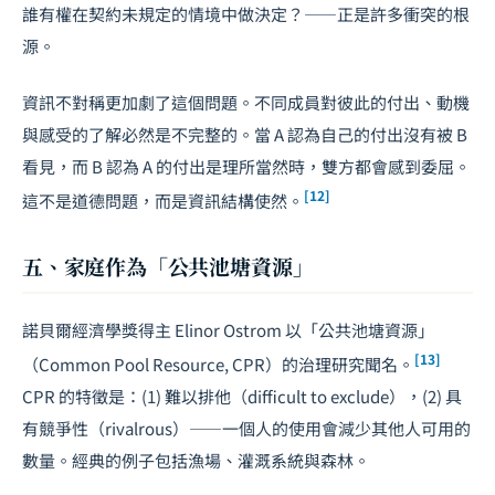
誰有權在契約未規定的情境中做決定？——正是許多衝突的根
源。
資訊不對稱更加劇了這個問題。不同成員對彼此的付出、動機
與感受的了解必然是不完整的。當 A 認為自己的付出沒有被 B
看見，而 B 認為 A 的付出是理所當然時，雙方都會感到委屈。
[12]
這不是道德問題，而是資訊結構使然。
五、家庭作為「公共池塘資源」
諾貝爾經濟學獎得主 Elinor Ostrom 以「公共池塘資源」
[13]
（Common Pool Resource, CPR）的治理研究聞名。
CPR 的特徵是：(1) 難以排他（difficult to exclude），(2) 具
有競爭性（rivalrous）——一個人的使用會減少其他人可用的
數量。經典的例子包括漁場、灌溉系統與森林。