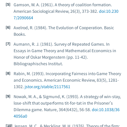
Gamson, W. A. (1961). A theory of coalition formation.
American Sociological Review, 26
(3), 373-382.
doi:10.230
7/2090664
Axelrod, R. (1984).
The Evolution of Cooperation.
Basic
Books.
Aumann, R. J. (1981). Survey of Repeated Games. In
Essays in Game Theory and Mathematical Economics in
Honor of Oskar Morgenstern
(pp. 11-42).
Bibliographisches Institut.
Rabin, M. (1993). Incorporating Fairness into Game Theory
and Economics.
American Economic Review, 83
(5), 1281-
1302.
jstor.org/stable/2117561
Nowak, M. A., & Sigmund, K. (1993). A strategy of win-stay,
lose-shift that outperforms tit-for-tat in the Prisoner's
Dilemma game.
Nature, 364
(6432), 56-58.
doi:10.1038/36
4056a0
Jensen, M. C., & Meckling, W. H. (1976). Theory of the firm: