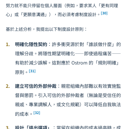
努力就不能只停留在個人層面（例如，要求某人「更有同理
[30]
心」或「更願意溝通」），而必須考慮制度設計。
基於上述分析，我提出以下制度設計原則：
明確化隱性契約
：許多衝突源於對「誰該做什麼」的
理解分歧。將隱性期望明確化——即使過程痛苦——
有助於減少誤解。這對應於 Ostrom 的「規則明確」
[31]
原則。
建立可信的外部仲裁
：親密組織內部難以有效實施監
督與懲罰。引入可信的外部仲裁者（無論是受信任的
親戚、專業調解人，或文化規範）可以降低自我執法
[32]
的成本。
設計「退出選項」
：當留在組織內的成本過高時，成