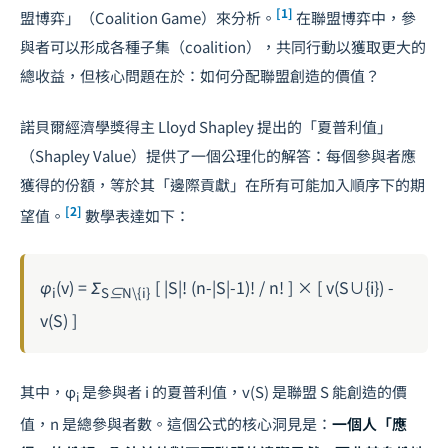
[1]
盟博弈」（Coalition Game）來分析。
在聯盟博弈中，參
與者可以形成各種子集（coalition），共同行動以獲取更大的
總收益，但核心問題在於：如何分配聯盟創造的價值？
諾貝爾經濟學獎得主 Lloyd Shapley 提出的「夏普利值」
（Shapley Value）提供了一個公理化的解答：每個參與者應
獲得的份額，等於其「邊際貢獻」在所有可能加入順序下的期
[2]
望值。
數學表達如下：
φ
(v) = Σ
[ |S|! (n-|S|-1)! / n! ] × [ v(S∪{i}) -
i
S⊆N\{i}
v(S) ]
其中，φ
是參與者 i 的夏普利值，v(S) 是聯盟 S 能創造的價
i
值，n 是總參與者數。這個公式的核心洞見是：
一個人「應