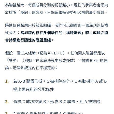
為聯盟越大，每個成員分到的份額越小。理性的參與者會傾向
於排除「多餘」的盟友，只保留維持優勢所必需的最少成員。
將這個邏輯應用於親密組織，我們可以觀察到一個深刻的結構
性張力：
當組織內存在多個潛在的「獲勝聯盟」時，成員之間
會持續進行隱性的聯盟重組。
假設一個三人組織（記為 A、B、C），任何兩人聯盟都足以
「獲勝」（例如，在家庭決策中形成多數）。根據 Riker 的理
論，這個系統是內在不穩定的：
若 A-B 聯盟形成，C 被排除在外，C 有動機向 A 或 B
提出更有利的分配條件
假設 C 成功拉攏 B，形成 B-C 聯盟，則 A 被排除
A 再向 C 提出條件，形成 A-C 聯盟⋯⋯