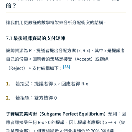
的？
讓我們用更嚴謹的數學框架來分析分配衝突的結構。
7.1 最後通牒賽局的支付矩陣
設總資源為
R
，提議者提出分配方案 (
x
,
R-x
)，其中
x
是提議者
自己的份額。回應者的策略是接受（Accept）或拒絕
[38]
（Reject）。支付結構如下：
若接受：提議者得
x
，回應者得
R-x
若拒絕：雙方皆得 0
子賽局完美均衡（Subgame Perfect Equilibrium）
預測：回
應者應接受任何
R-x
> 0 的提議，因此提議者應提出
x
→
R
（幾
乎拿走全部）。但實驗顯示人們會拒絕低於 20% 的提議——