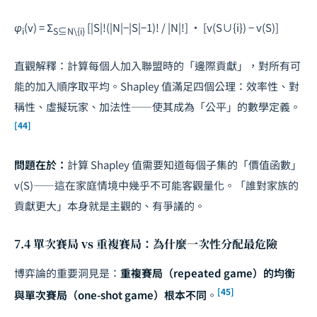
φ
(
v
) = Σ
[|
S
|!(|
N
|−|
S
|−1)! / |
N
|!] · [
v
(
S
∪{
i
}) −
v
(
S
)]
i
S⊆N\{i}
直觀解釋：計算每個人加入聯盟時的「邊際貢獻」，對所有可
能的加入順序取平均。Shapley 值滿足四個公理：效率性、對
稱性、虛擬玩家、加法性——使其成為「公平」的數學定義。
[44]
問題在於：
計算 Shapley 值需要知道每個子集的「價值函數」
v
(
S
)——這在家庭情境中幾乎不可能客觀量化。「誰對家族的
貢獻更大」本身就是主觀的、有爭議的。
7.4 單次賽局 vs 重複賽局：為什麼一次性分配最危險
博弈論的重要洞見是：
重複賽局（repeated game）的均衡
[45]
與單次賽局（one-shot game）根本不同
。