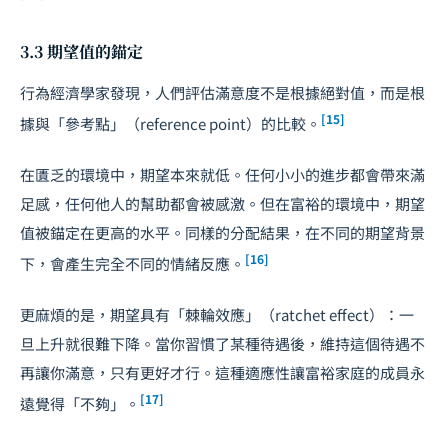
3.3 期望值的錨定
行為經濟學家發現，人們評估滿意度不是根據絕對值，而是根
[15]
據與「參考點」（reference point）的比較。
在匱乏的環境中，期望本來就低。任何小小的進步都會帶來滿
足感，任何他人的幫助都會被感激。但在富裕的環境中，期望
值被錨定在更高的水平。同樣的分配結果，在不同的期望背景
[16]
下，會產生完全不同的情緒反應。
更麻煩的是，期望具有「棘輪效應」（ratchet effect）：一
旦上升就很難下降。當你習慣了某種待遇後，維持這個待遇不
再讓你滿意，只有更好才行。這種適應性讓富裕家庭的成員永
[17]
遠覺得「不夠」。