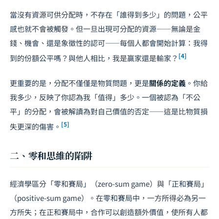
當沒有資源可供分配時，不存在「誰得到多少」的問題，公平
感也就不會被觸發。但一旦出現可分配的資源——無論是金
錢、機會、還是象徵性的認可——每個人都會開始計算：我得
[4]
到的份額公平嗎？與他人相比，我是贏家還是輸家？
更重要的是，分配不僅僅是物質問題，更是
關係的定義
。你給
我多少，反映了你認為我「值得」多少。一個被認為「不公
平」的分配，會被解讀為對自己價值的否定——這是比物質損
[5]
失更深的傷害。
二、零和思維的陷阱
經濟學區分「零和賽局」（zero-sum game）與「正和賽局」
（positive-sum game）。在零和賽局中，一方所得必為另一
方所失；在正和賽局中，合作可以創造額外價值，使所有人都