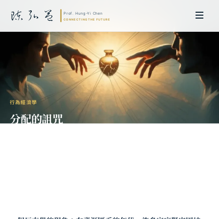
行為經濟學
分配的詛咒
——為什麼「有東西可分」反而讓人疏
遠？
陳弘益 教授｜日本名古屋大學法學博士。歷任英國劍橋大學研究員暨亞太地
區代表、浙江大學國際聯合商學院 MBA 主任暨高管教育主任，為世界銀行、
聯合國等國際機構主持跨國政策研究。現帶領超智諮詢，結合商學專業與前沿
科技，提供 AI 及
量子運算
等領域的軟體開發及策略制定服務。