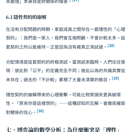
來處理」本身就是對關係的傷害。
6.1 隱性契約的崩解
在沒有分配問題的時期，家庭成員之間存在一套隱性的「心理
契約」：我們是一家人，我們會互相照顧，不會計較太多。這
[28]
套契約之所以能維持，正是因為沒有被真正測試過。
分配情境是這套契約的終極測試。當測試來臨時，人們往往發
現：彼此對「公平」的定義完全不同；彼此以為的共識其實從
[29]
未存在；過去的「不計較」累積了大量未清算的帳目。
隱性契約的崩解帶來的心理衝擊，可能比物質損失更具破壞
性。「原來你是這樣想的」——這種認知的瓦解，會徹底摧毀
[30]
對關係的信心。
七、博弈論的數學分析：為什麼衝突是「理性」