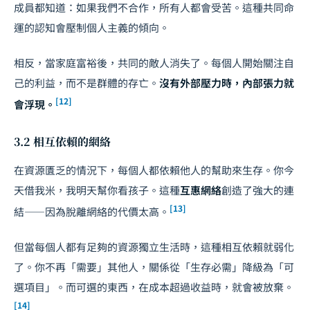
成員都知道：如果我們不合作，所有人都會受苦。這種共同命
運的認知會壓制個人主義的傾向。
相反，當家庭富裕後，共同的敵人消失了。每個人開始關注自
己的利益，而不是群體的存亡。
沒有外部壓力時，內部張力就
[12]
會浮現。
3.2 相互依賴的網絡
在資源匱乏的情況下，每個人都依賴他人的幫助來生存。你今
天借我米，我明天幫你看孩子。這種
互惠網絡
創造了強大的連
[13]
結——因為脫離網絡的代價太高。
但當每個人都有足夠的資源獨立生活時，這種相互依賴就弱化
了。你不再「需要」其他人，關係從「生存必需」降級為「可
選項目」。而可選的東西，在成本超過收益時，就會被放棄。
[14]