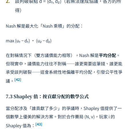
談判破裂點
d
= (
d₁
,
d₂
)（若無法達成協議，各方的所
得）
Nash 解是最大化「Nash 乘積」的分配：
max (
u₁
−
d₁
) · (
u₂
−
d₂
)
在對稱情況下（雙方議價能力相等），Nash 解是
平均分配
。
但現實中，議價能力往往不對稱——誰更需要這筆錢、誰更能
承受談判破裂——這會系統性地偏離平均分配，引發公平性爭
[42]
議。
7.3 Shapley 值：按貢獻分配的數學公式
當分配涉及「誰貢獻了多少」的爭議時，Shapley 值提供了一
個數學上優美的解決方案。對於合作賽局 (
N
,
v
)，玩家
i
的
[43]
Shapley 值為：