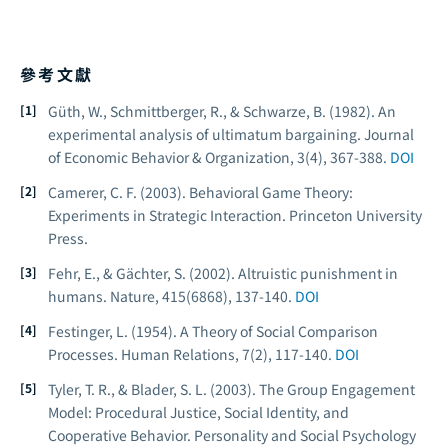
參考文獻
Güth, W., Schmittberger, R., & Schwarze, B. (1982). An
experimental analysis of ultimatum bargaining.
Journal
of Economic Behavior & Organization
, 3(4), 367-388.
DOI
Camerer, C. F. (2003).
Behavioral Game Theory:
Experiments in Strategic Interaction
. Princeton University
Press.
Fehr, E., & Gächter, S. (2002). Altruistic punishment in
humans.
Nature
, 415(6868), 137-140.
DOI
Festinger, L. (1954). A Theory of Social Comparison
Processes.
Human Relations
, 7(2), 117-140.
DOI
Tyler, T. R., & Blader, S. L. (2003). The Group Engagement
Model: Procedural Justice, Social Identity, and
Cooperative Behavior.
Personality and Social Psychology