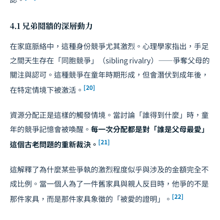
4.1 兄弟鬩牆的深層動力
在家庭脈絡中，這種身份競爭尤其激烈。心理學家指出，手足
之間天生存在「同胞競爭」（sibling rivalry）——爭奪父母的
關注與認可。這種競爭在童年時期形成，但會潛伏到成年後，
[20]
在特定情境下被激活。
資源分配正是這樣的觸發情境。當討論「誰得到什麼」時，童
年的競爭記憶會被喚醒。
每一次分配都是對「誰是父母最愛」
[21]
這個古老問題的重新裁決。
這解釋了為什麼某些爭執的激烈程度似乎與涉及的金額完全不
成比例。當一個人為了一件舊家具與親人反目時，他爭的不是
[22]
那件家具，而是那件家具象徵的「被愛的證明」。