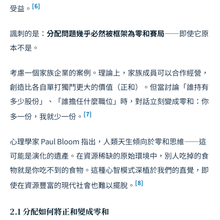
[6]
受益。
諷刺的是：
分配問題幾乎必然被框架為零和賽局
——即使它原
本不是。
考慮一個
家族企業
的案例。理論上，家族成員可以合作經營，
創造比各自單打獨鬥更大的價值（正和）。但當討論「誰持有
多少股份」、「誰擔任什麼職位」時，對話立刻變成零和：你
[7]
多一份，我就少一份。
心理學家 Paul Bloom 指出，人類天生傾向於零和思維——這
可能是演化的遺產。在資源稀缺的原始環境中，別人吃掉的食
物就是你吃不到的食物。這種心智模式深植於我們的直覺，即
[8]
使在資源豐富的現代社會也難以擺脫。
2.1 分配如何將正和變成零和