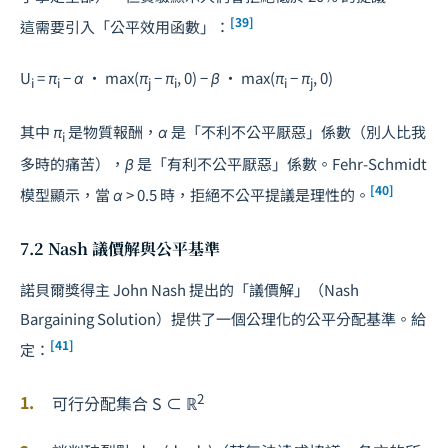
[39]
這需要引入「公平效用函數」：
U
=
π
−
α
· max(
π
−
π
, 0) −
β
· max(
π
−
π
, 0)
i
i
j
i
i
j
其中
π
是物質報酬，
α
是「不利不公平厭惡」係數（別人比我
i
多時的痛苦），
β
是「有利不公平厭惡」係數。Fehr-Schmidt
[40]
模型顯示，當
α
> 0.5 時，拒絕不公平提議是理性的。
7.2 Nash 議價解與公平基準
諾貝爾獎得主 John Nash 提出的「議價解」（Nash
Bargaining Solution）提供了一個公理化的公平分配基準。給
[41]
定：
2
可行分配集合
S
⊂ ℝ