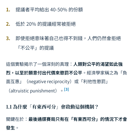
提議者平均給出 40-50% 的份額
低於 20% 的提議經常被拒絕
即使拒絕意味著自己也得不到錢，人們仍然會拒絕
「不公平」的提議
這個實驗揭示了一個深刻的真理：
人類對公平的渴望如此強
烈，以至於願意付出代價來懲罰不公平
。經濟學家稱之為「負
面互惠」（negative reciprocity）或「利他性懲罰」
[3]
（altruistic punishment）。
1.1 為什麼「有東西可分」會啟動這個機制？
關鍵在於：
最後通牒賽局只有在「有東西可分」的情況下才會
發生
。