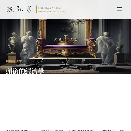
制度經濟學
頭銜的經濟學
——當權利與義務脫鉤，地位如何空心
化？
陳弘益 教授｜日本名古屋大學法學博士。歷任英國劍橋大學研究員暨亞太地
區代表、浙江大學國際聯合商學院 MBA 主任暨高管教育主任，為世界銀行、
聯合國等國際機構主持跨國政策研究。現帶領超智諮詢，結合商學專業與前沿
科技，提供 AI 及
量子運算
等領域的軟體開發及策略制定服務。