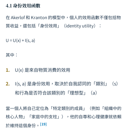
4.1 身份效用函數
在 Akerlof 和 Kranton 的模型中，個人的效用函數不僅包括物
質收益，還包括「身份效用」（identity utility）：
U
=
U
(
x
) +
I
(
s
,
a
)
其中：
U
(
x
) 是來自物質消費的效用
I
(
s
,
a
) 是身份效用，取決於自我認同的「類別」（
s
）
和行為是否符合該類別的「理想型」（
a
）
當一個人將自己定位為「特定類別的成員」（例如「組織中的
核心人物」「家庭中的支柱」），他的自尊和心理健康就依賴
[19]
於維持這個身份。