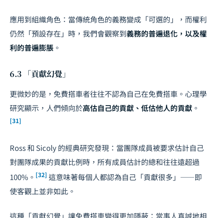
應用到組織角色：當傳統角色的義務變成「可選的」，而權利
仍然「預設存在」時，我們會觀察到
義務的普遍退化，以及權
利的普遍膨脹
。
6.3 「貢獻幻覺」
更微妙的是，免費搭車者往往不認為自己在免費搭車。心理學
研究顯示，人們傾向於
高估自己的貢獻、低估他人的貢獻
。
[31]
Ross 和 Sicoly 的經典研究發現：當團隊成員被要求估計自己
對團隊成果的貢獻比例時，所有成員估計的總和往往遠超過
[32]
100%。
這意味著每個人都認為自己「貢獻很多」——即
使客觀上並非如此。
這種「貢獻幻覺」讓免費搭車變得更加隱蔽：當事人真誠地相