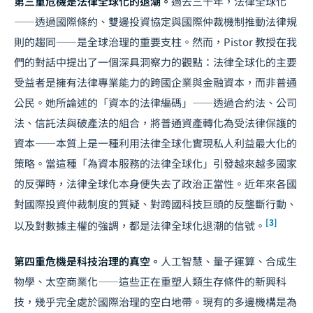
第三重危機是法律全球化的退潮。
過去三十年，法律全球化
——透過國際條約、雙邊投資協定與國際仲裁機制推動法律規
則的趨同——是全球治理的重要支柱。然而，Pistor 教授在我
們的對話中提出了一個深具洞察力的觀點：法律全球化的主要
受益者是擁有法律專業能力的跨國企業與金融資本，而非普通
公民。她所論述的「資本的法律編碼」——透過合約法、公司
法、信託法與破產法的組合，將普通資產轉化為受法律保護的
資本——本質上是一種利用法律全球化實現私人利益最大化的
策略。當這種「為資本服務的法律全球化」引發越來越多國家
的反彈時，法律全球化本身便失去了政治正當性。近年來各國
對國際投資仲裁制度的質疑、對跨國科技巨頭的反壟斷行動、
[3]
以及對數據主權的強調，都是法律全球化退潮的信號。
第四重危機是科技治理的真空。
人工智慧、量子運算、合成生
物學、太空商業化——這些正在重塑人類生存條件的新興科
技，幾乎完全處於國際治理的空白地帶。現有的多邊機構是為