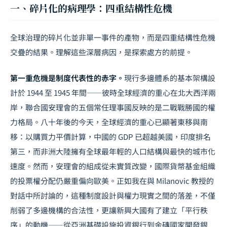
一、碎片化的病理學：四重結構性危機
全球治理的碎片化並非單一事件的產物，而是四重結構性危機
交疊的結果。理解這些深層病因，是探索處方的前提。
第一重危機是制度代表性的赤字。
現行多邊體系的基本架構設
計於 1944 至 1945 年間——彼時全球經濟的重心在北大西洋兩
岸，聯合國安理會的五個常任理事國反映的是二戰戰勝國的權
力格局。八十年後的今天，全球經濟的重心已顯著東移與南
移：以購買力平價計算，中國的 GDP 已超越美國，印度排名
第三，而非洲大陸擁有全球最年輕的人口結構與最快的城市化
速度。然而，安理會的組成從未實質改變，國際貨幣基金組織
的投票權分配仍嚴重偏向歐美。正如我在與 Milanovic 教授的
對話中所討論的，這種制度設計與權力現實之間的落差，不僅
削弱了多邊機構的合法性，更讓新興大國有了建立「平行秩
序」的動機——從亞洲基礎設施投資銀行到金磚國家開發銀