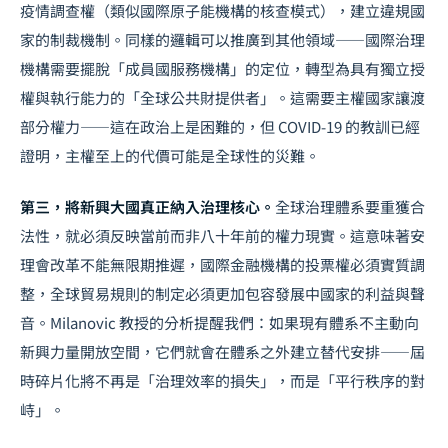
疫情調查權（類似國際原子能機構的核查模式），建立違規國
家的制裁機制。同樣的邏輯可以推廣到其他領域——國際治理
機構需要擺脫「成員國服務機構」的定位，轉型為具有獨立授
權與執行能力的「全球公共財提供者」。這需要主權國家讓渡
部分權力——這在政治上是困難的，但 COVID-19 的教訓已經
證明，主權至上的代價可能是全球性的災難。
第三，將新興大國真正納入治理核心。
全球治理體系要重獲合
法性，就必須反映當前而非八十年前的權力現實。這意味著安
理會改革不能無限期推遲，國際金融機構的投票權必須實質調
整，全球貿易規則的制定必須更加包容發展中國家的利益與聲
音。Milanovic 教授的分析提醒我們：如果現有體系不主動向
新興力量開放空間，它們就會在體系之外建立替代安排——屆
時碎片化將不再是「治理效率的損失」，而是「平行秩序的對
峙」。