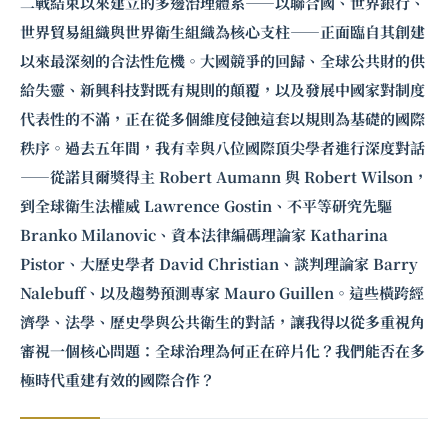
二戰結束以來建立的多邊治理體系——以聯合國、世界銀行、
世界貿易組織與世界衛生組織為核心支柱——正面臨自其創建
以來最深刻的合法性危機。大國競爭的回歸、全球公共財的供
給失靈、新興科技對既有規則的顛覆，以及發展中國家對制度
代表性的不滿，正在從多個維度侵蝕這套以規則為基礎的國際
秩序。過去五年間，我有幸與八位國際頂尖學者進行深度對話
——從諾貝爾獎得主
Robert Aumann
與
Robert Wilson
，
到全球衛生法權威
Lawrence Gostin
、不平等研究先驅
Branko Milanovic
、資本法律編碼理論家 Katharina
Pistor、大歷史學者 David Christian、談判理論家 Barry
Nalebuff、以及趨勢預測專家 Mauro Guillen。這些橫跨經
濟學、法學、歷史學與公共衛生的對話，讓我得以從多重視角
審視一個核心問題：全球治理為何正在碎片化？我們能否在多
極時代重建有效的國際合作？