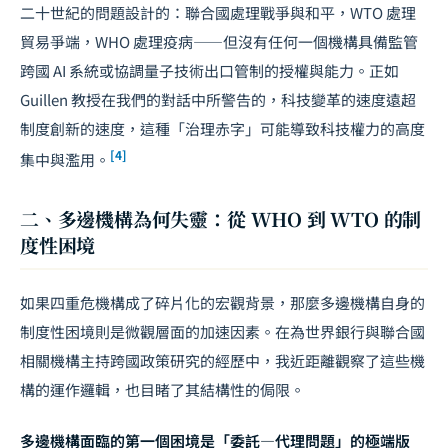
二十世紀的問題設計的：聯合國處理戰爭與和平，WTO 處理
貿易爭端，WHO 處理疫病——但沒有任何一個機構具備監管
跨國 AI 系統或協調量子技術出口管制的授權與能力。正如
Guillen 教授在我們的對話中所警告的，科技變革的速度遠超
制度創新的速度，這種「治理赤字」可能導致科技權力的高度
[4]
集中與濫用。
二、多邊機構為何失靈：從 WHO 到 WTO 的制
度性困境
如果四重危機構成了碎片化的宏觀背景，那麼多邊機構自身的
制度性困境則是微觀層面的加速因素。在為世界銀行與聯合國
相關機構主持跨國政策研究的經歷中，我近距離觀察了這些機
構的運作邏輯，也目睹了其結構性的侷限。
多邊機構面臨的第一個困境是「委託—代理問題」的極端版