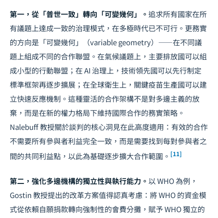
第一，從「普世一致」轉向「可變幾何」。
追求所有國家在所
有議題上達成一致的治理模式，在多極時代已不可行。更務實
的方向是「可變幾何」（variable geometry）——在不同議
題上組成不同的合作聯盟。在氣候議題上，主要排放國可以組
成小型的行動聯盟；在 AI 治理上，技術領先國可以先行制定
標準框架再逐步擴展；在全球衛生上，關鍵疫苗生產國可以建
立快速反應機制。這種靈活的合作架構不是對多邊主義的放
棄，而是在新的權力格局下維持國際合作的務實策略。
Nalebuff 教授關於談判的核心洞見在此高度適用：有效的合作
不需要所有參與者利益完全一致，而是需要找到每對參與者之
[11]
間的共同利益點，以此為基礎逐步擴大合作範圍。
第二，強化多邊機構的獨立性與執行能力。
以 WHO 為例，
Gostin 教授提出的改革方案值得認真考慮：將 WHO 的資金模
式從依賴自願捐款轉向強制性的會費分攤，賦予 WHO 獨立的