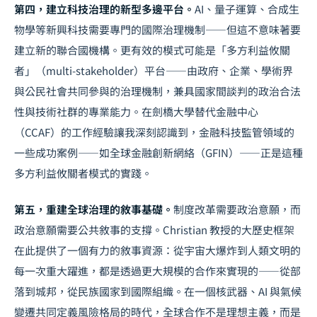
第四，建立科技治理的新型多邊平台。
AI、量子運算、合成生
物學等新興科技需要專門的國際治理機制——但這不意味著要
建立新的聯合國機構。更有效的模式可能是「多方利益攸關
者」（multi-stakeholder）平台——由政府、企業、學術界
與公民社會共同參與的治理機制，兼具國家間談判的政治合法
性與技術社群的專業能力。在劍橋大學替代金融中心
（CCAF）的工作經驗讓我深刻認識到，金融科技監管領域的
一些成功案例——如全球金融創新網絡（GFIN）——正是這種
多方利益攸關者模式的實踐。
第五，重建全球治理的敘事基礎。
制度改革需要政治意願，而
政治意願需要公共敘事的支撐。Christian 教授的大歷史框架
在此提供了一個有力的敘事資源：從宇宙大爆炸到人類文明的
每一次重大躍進，都是透過更大規模的合作來實現的——從部
落到城邦，從民族國家到國際組織。在一個核武器、AI 與氣候
變遷共同定義風險格局的時代，全球合作不是理想主義，而是