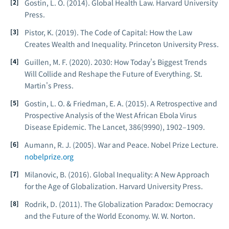
Gostin, L. O. (2014).
Global Health Law.
Harvard University
Press.
Pistor, K. (2019).
The Code of Capital: How the Law
Creates Wealth and Inequality.
Princeton University Press.
Guillen, M. F. (2020).
2030: How Today's Biggest Trends
Will Collide and Reshape the Future of Everything.
St.
Martin's Press.
Gostin, L. O. & Friedman, E. A. (2015). A Retrospective and
Prospective Analysis of the West African Ebola Virus
Disease Epidemic.
The Lancet, 386
(9990), 1902–1909.
Aumann, R. J. (2005).
War and Peace.
Nobel Prize Lecture.
nobelprize.org
Milanovic, B. (2016).
Global Inequality: A New Approach
for the Age of Globalization.
Harvard University Press.
Rodrik, D. (2011).
The Globalization Paradox: Democracy
and the Future of the World Economy.
W. W. Norton.