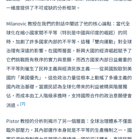
一維度提供了不可或缺的分析框架。
Milanovic 教授在我們的對話中闡述了他的核心論點：當代全
球化在縮小國家間不平等（特別是中國與印度的崛起）的同
時，加劇了許多國家內部的不平等。這種「雙向運動」對全球
治理有深遠的影響。在國際層面，新興大國的經濟崛起賦予了
它們挑戰既有秩序的實力與意願，而西方國家內部日益嚴重的
不平等則催生了民粹主義與經濟民族主義——從英國脫歐到美
國的「美國優先」，這些政治力量從根本上動搖了多邊主義的
國內政治基礎。當選民認為全球化帶來的利益被精英階層獨
佔，而成本由工人階級承擔時，支持國際合作的政治意願便會
[7]
消退。
Pistor 教授的分析則揭示了另一個層面：全球治理體系不僅面
臨外部壓力，其內部運作本身就是不平等的生產機制之一。國
際投資仲裁制度允許跨國企業繞過一國的司法體系、直接挑戰