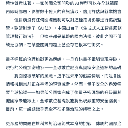
境性質意味著，一家美國公司開發的 AI 模型可以在全球範圍
內即時部署，影響數十億人的資訊獲取、信用評估與就業機會
——但目前沒有任何國際機制可以對這種跨境影響進行協調監
管。歐盟制定了《AI 法》，中國出台了《生成式人工智能服務
管理暫行辦法》，但這些都是單邊的國內法規，彼此之間不僅
缺乏協調，在某些關鍵問題上甚至存在根本性衝突。
量子運算的治理挑戰更為嚴峻。一旦容錯量子電腦實現突破，
現行的公鑰加密體系——全球數位經濟與國家安全通訊的基礎
——將面臨被破解的風險。這不是未來的假設情境，而是各國
情報機構當前正在準備的現實威脅。然而，量子安全的過渡需
要全球協調——如果部分國家完成了後量子密碼學的升級而其
他國家未能跟上，全球數位基礎設施將出現嚴重的安全漏洞。
目前，這一議題幾乎完全不在多邊治理的議程之上。
更深層的問題在於科技對治理範式本身的挑戰。傳統的國際治