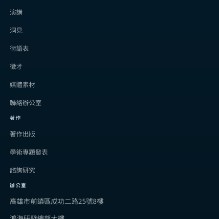
演講
洞見
術語表
徵才
媒體素材
聯絡辦公室
著作
著作出版
學術專題發表
諮詢研究
辦公室
高雄市前鎮區成功二路25號8樓
鴻海研發總部大樓