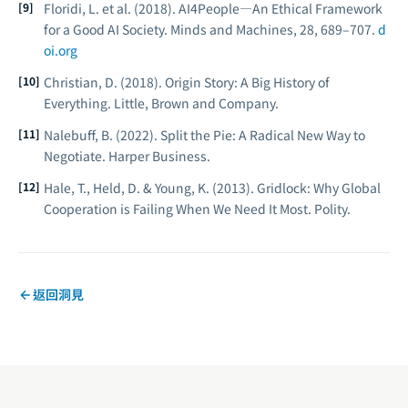
Floridi, L. et al. (2018). AI4People—An Ethical Framework
for a Good AI Society.
Minds and Machines, 28
, 689–707.
d
oi.org
Christian, D. (2018).
Origin Story: A Big History of
Everything.
Little, Brown and Company.
Nalebuff, B. (2022).
Split the Pie: A Radical New Way to
Negotiate.
Harper Business.
Hale, T., Held, D. & Young, K. (2013).
Gridlock: Why Global
Cooperation is Failing When We Need It Most.
Polity.
返回洞見