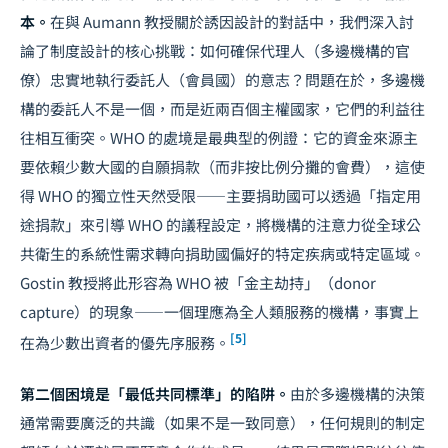
本。
在與 Aumann 教授關於誘因設計的對話中，我們深入討
論了制度設計的核心挑戰：如何確保代理人（多邊機構的官
僚）忠實地執行委託人（會員國）的意志？問題在於，多邊機
構的委託人不是一個，而是近兩百個主權國家，它們的利益往
往相互衝突。WHO 的處境是最典型的例證：它的資金來源主
要依賴少數大國的自願捐款（而非按比例分攤的會費），這使
得 WHO 的獨立性天然受限——主要捐助國可以透過「指定用
途捐款」來引導 WHO 的議程設定，將機構的注意力從全球公
共衛生的系統性需求轉向捐助國偏好的特定疾病或特定區域。
Gostin 教授將此形容為 WHO 被「金主劫持」（donor
capture）的現象——一個理應為全人類服務的機構，事實上
[5]
在為少數出資者的優先序服務。
第二個困境是「最低共同標準」的陷阱。
由於多邊機構的決策
通常需要廣泛的共識（如果不是一致同意），任何規則的制定