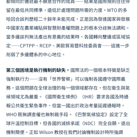
都傾向於遷就最不願意合作的成員——結果是國際規則往往停
留在最低共同標準，遠低於處理問題所需的力度。WTO 的多
哈回合談判歷經二十餘年未能完成，正是因為發達國家與發展
中國家在農業補貼與智慧財產權問題上的根本分歧無法調和。
當多邊談判無法產出有意義的結果時，各國轉向雙邊或區域協
定——CPTPP、RCEP、美歐貿易暨科技委員會——這進一步
削弱了多邊體系的中心地位。
第三個困境是執行機制的缺失。
國際法的一個根本特徵是缺乏
強制執行力——沒有「世界警察」可以強制各國遵守國際義
務。這個問題在全球治理的每一個領域都存在，但在衛生與氣
候領域尤為嚴重。《國際衛生條例》（IHR）要求各國及時通
報公共衛生緊急事件，但當一國出於政治考量延遲通報時，
WHO 既無調查權也無制裁手段。《巴黎氣候協定》設定了全
球升溫控制目標，但各國的減排承諾（NDC）完全自願，退出
機制簡便。正如 Wilson 教授在我們討論機制設計時所強調