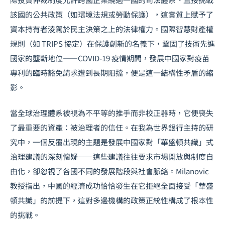
該國的公共政策（如環境法規或勞動保護），這實質上賦予了
資本持有者淩駕於民主決策之上的法律權力。國際智慧財產權
規則（如 TRIPS 協定）在保護創新的名義下，鞏固了技術先進
國家的壟斷地位——COVID-19 疫情期間，發展中國家對疫苗
專利的臨時豁免請求遭到長期阻擋，便是這一結構性矛盾的縮
影。
當全球治理體系被視為不平等的推手而非校正器時，它便喪失
了最重要的資產：被治理者的信任。在我為世界銀行主持的研
究中，一個反覆出現的主題是發展中國家對「華盛頓共識」式
治理建議的深刻懷疑——這些建議往往要求市場開放與制度自
由化，卻忽視了各國不同的發展階段與社會脈絡。Milanovic
教授指出，中國的經濟成功恰恰發生在它拒絕全面接受「華盛
頓共識」的前提下，這對多邊機構的政策正統性構成了根本性
的挑戰。