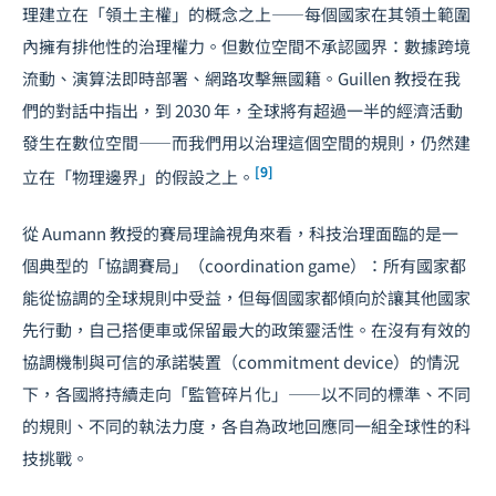
理建立在「領土主權」的概念之上——每個國家在其領土範圍
內擁有排他性的治理權力。但數位空間不承認國界：數據跨境
流動、演算法即時部署、網路攻擊無國籍。Guillen 教授在我
們的對話中指出，到 2030 年，全球將有超過一半的經濟活動
發生在數位空間——而我們用以治理這個空間的規則，仍然建
[9]
立在「物理邊界」的假設之上。
從 Aumann 教授的賽局理論視角來看，科技治理面臨的是一
個典型的「協調賽局」（coordination game）：所有國家都
能從協調的全球規則中受益，但每個國家都傾向於讓其他國家
先行動，自己搭便車或保留最大的政策靈活性。在沒有有效的
協調機制與可信的承諾裝置（commitment device）的情況
下，各國將持續走向「監管碎片化」——以不同的標準、不同
的規則、不同的執法力度，各自為政地回應同一組全球性的科
技挑戰。