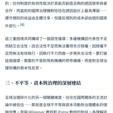
的：任何制度的有效性取決於其能否創造足夠的誘因使參與者
合作，而當前的國際治理機制恰恰在誘因設計上最為薄弱——
遵守規則的收益由全體分享，但違反規則的成本卻由個別國家
[6]
外部化。
這三重困境共同構成了一個惡性循環：多邊機構因代表性不足
而缺乏合法性，因合法性不足而無法獲得充分授權，因授權不
足而無法有效執行，因執行不力而進一步喪失合法性。要打破
這個循環，需要的不是對現有機構的修修補補，而是對全球治
理架構的根本性反思。
三、不平等、資本與治理的深層連結
全球治理碎片化的另一個關鍵維度，往往在國際關係的主流討
論中被低估——那就是全球不平等與資本流動對治理體系的侵
蝕效應。我與 Milanovic 教授和 Pistor 教授的對話，為理解這