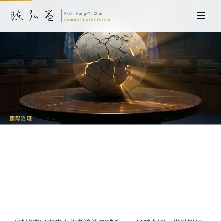
國際治理
全球治理的碎片化：從多邊主義到多極秩
序的挑戰
陳弘益 教授｜日本名古屋大學法學博士。歷任英國劍橋大學研究員暨亞太地
區代表、浙江大學國際聯合商學院 MBA 主任暨高管教育主任，為世界銀行、
聯合國等國際機構主持跨國政策研究。現帶領超智諮詢，結合商學專業與前沿
科技，提供 AI 及
量子運算
等領域的軟體開發及策略制定服務。