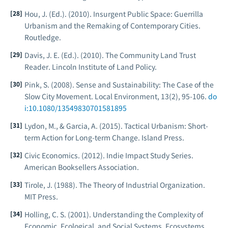
Hou, J. (Ed.). (2010).
Insurgent Public Space: Guerrilla
Urbanism and the Remaking of Contemporary Cities
.
Routledge.
Davis, J. E. (Ed.). (2010).
The Community Land Trust
Reader
. Lincoln Institute of Land Policy.
Pink, S. (2008). Sense and Sustainability: The Case of the
Slow City Movement.
Local Environment
, 13(2), 95-106.
do
i:10.1080/13549830701581895
Lydon, M., & Garcia, A. (2015).
Tactical Urbanism: Short-
term Action for Long-term Change
. Island Press.
Civic Economics. (2012).
Indie Impact Study Series
.
American Booksellers Association.
Tirole, J. (1988).
The Theory of Industrial Organization
.
MIT Press.
Holling, C. S. (2001). Understanding the Complexity of
Economic, Ecological, and Social Systems.
Ecosystems
,