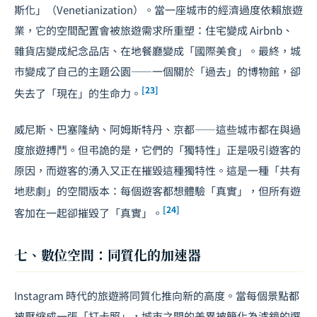
斯化」（Venetianization）。當一座城市的經濟過度依賴旅遊
業，它的空間配置會被旅遊需求所重塑：住宅變成 Airbnb、
雜貨店變成紀念品店、在地餐廳變成「國際美食」。最終，城
市變成了自己的主題公園——一個關於「過去」的博物館，卻
[23]
失去了「現在」的生命力。
威尼斯、巴塞隆納、阿姆斯特丹、京都——這些城市都在與過
度旅遊搏鬥。但弔詭的是，它們的「獨特性」正是吸引遊客的
原因，而遊客的湧入又正在摧毀這種獨特性。這是一種「共有
地悲劇」的空間版本：每個遊客都想體驗「真實」，但所有遊
[24]
客加在一起卻摧毀了「真實」。
七、數位空間：同質化的加速器
Instagram 時代的旅遊將同質化推向新的高度。當每個景點都
被壓縮成一張「打卡照」，城市之間的差異被簡化為濾鏡的選