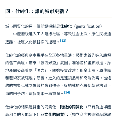
四、仕紳化：誰的城市更新？
城市同質化的另一個關鍵機制是
仕紳化
（gentrification）
——中產階級進入工人階級社區，導致租金上漲、原住民被迫
[13]
遷離、社區文化被替換的過程。
仕紳化的經典劇本幾乎在全球各地重演：藝術家首先進入廉價
的舊工業區，帶來「波西米亞」氛圍；咖啡館和畫廊跟進；房
地產開發商看到「潛力」，開始投資改建；租金上漲，原住民
和藝術家被驅離；最後，進入的是連鎖品牌和高端公寓。從紐
約的布魯克林到倫敦的肖爾迪奇，從柏林的克羅伊茨貝格到上
[14]
海的田子坊，這個劇本一再重演。
仕紳化的結果是雙重的同質化：
階級的同質化
（只有負擔得起
高租金的人能留下）與
文化的同質化
（獨立商店被連鎖品牌取