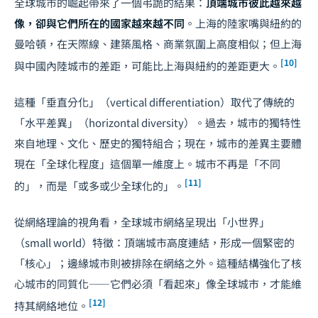
全球城市的崛起帶來了一個弔詭的結果：
頂端城市彼此越來越
像，卻與它們所在的國家越來越不同
。上海的陸家嘴與紐約的
曼哈頓，在天際線、建築風格、商業氛圍上高度相似；但上海
[10]
與中國內陸城市的差距，可能比上海與紐約的差距更大。
這種「垂直分化」（vertical differentiation）取代了傳統的
「水平差異」（horizontal diversity）。過去，城市的獨特性
來自地理、文化、歷史的獨特組合；現在，城市的差異主要體
現在「全球化程度」這個單一維度上。城市不再是「不同
[11]
的」，而是「或多或少全球化的」。
從網絡理論的視角看，全球城市網絡呈現出「小世界」
（small world）特徵：頂端城市高度連結，形成一個緊密的
「核心」；邊緣城市則被排除在網絡之外。這種結構強化了核
心城市的同質化——它們必須「看起來」像全球城市，才能維
[12]
持其網絡地位。