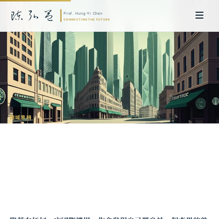
跨域思辨
為什麼所有城市都變得一樣？全球化的空
間同質性
陳弘益 教授｜日本名古屋大學法學博士。歷任英國劍橋大學研究員暨亞太地
區代表、浙江大學國際聯合商學院 MBA 主任暨高管教育主任，為世界銀行、
聯合國等國際機構主持跨國政策研究。現帶領超智諮詢，結合商學專業與前沿
科技，提供 AI 及
量子運算
等領域的軟體開發及策略制定服務。