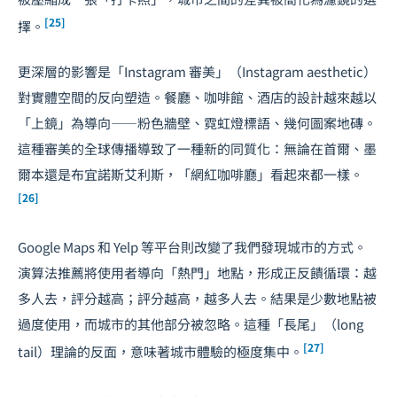
[25]
擇。
更深層的影響是「Instagram 審美」（Instagram aesthetic）
對實體空間的反向塑造。餐廳、咖啡館、酒店的設計越來越以
「上鏡」為導向——粉色牆壁、霓虹燈標語、幾何圖案地磚。
這種審美的全球傳播導致了一種新的同質化：無論在首爾、墨
爾本還是布宜諾斯艾利斯，「網紅咖啡廳」看起來都一樣。
[26]
Google Maps 和 Yelp 等平台則改變了我們發現城市的方式。
演算法推薦將使用者導向「熱門」地點，形成正反饋循環：越
多人去，評分越高；評分越高，越多人去。結果是少數地點被
過度使用，而城市的其他部分被忽略。這種「長尾」（long
[27]
tail）理論的反面，意味著城市體驗的極度集中。