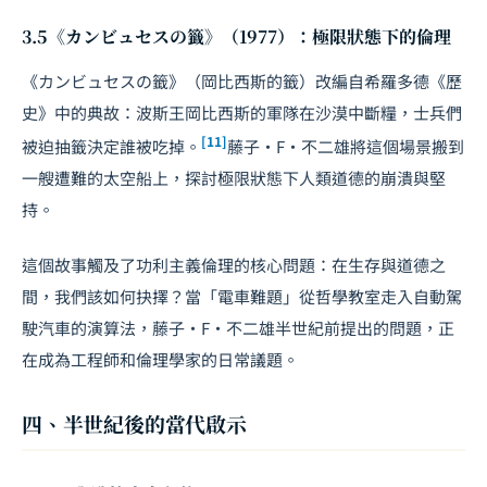
3.5《カンビュセスの籤》（1977）：極限狀態下的倫理
《カンビュセスの籤》（岡比西斯的籤）改編自希羅多德《歷
史》中的典故：波斯王岡比西斯的軍隊在沙漠中斷糧，士兵們
[11]
被迫抽籤決定誰被吃掉。
藤子·F·不二雄將這個場景搬到
一艘遭難的太空船上，探討極限狀態下人類道德的崩潰與堅
持。
這個故事觸及了功利主義倫理的核心問題：在生存與道德之
間，我們該如何抉擇？當「電車難題」從哲學教室走入自動駕
駛汽車的演算法，藤子·F·不二雄半世紀前提出的問題，正
在成為工程師和倫理學家的日常議題。
四、半世紀後的當代啟示