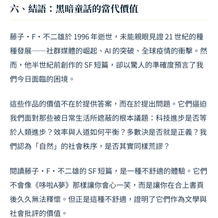
六、結語：黑暗童話的當代價值
藤子·F·不二雄於 1996 年逝世，未能親眼見證 21 世紀的種
種發展——社群媒體的崛起、AI 的突破、全球疫情的衝擊。然
而，他半世紀前創作的 SF 短篇，卻以驚人的準確度預言了我
們今日面臨的困境。
這些作品的價值不在於提供答案，而在於提出問題。它們逼迫
我們面對那些被日常生活所遮蔽的根本議題：科技進步是否等
於人類進步？效率與人道如何平衡？多數決是否就是正義？我
們認為「自然」的社會秩序，是否其實同樣荒謬？
閱讀藤子·F·不二雄的 SF 短篇，是一種不舒適的體驗。它們
不會像《哆啦A夢》那樣讓你會心一笑，而是讓你在合上書頁
後久久無法釋懷。但正是這種不舒適，證明了它們作為文學與
社會批評的價值。