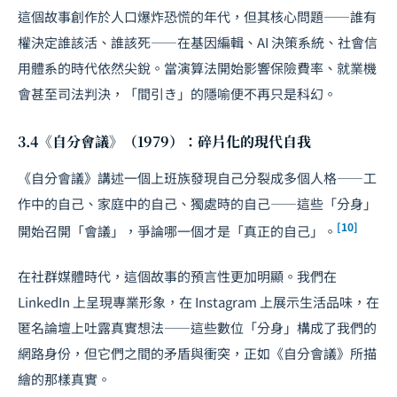
這個故事創作於人口爆炸恐慌的年代，但其核心問題——誰有
權決定誰該活、誰該死——在基因編輯、AI 決策系統、社會信
用體系的時代依然尖銳。當演算法開始影響保險費率、就業機
會甚至司法判決，「間引き」的隱喻便不再只是科幻。
3.4《自分會議》（1979）：碎片化的現代自我
《自分會議》講述一個上班族發現自己分裂成多個人格——工
作中的自己、家庭中的自己、獨處時的自己——這些「分身」
[10]
開始召開「會議」，爭論哪一個才是「真正的自己」。
在社群媒體時代，這個故事的預言性更加明顯。我們在
LinkedIn 上呈現專業形象，在 Instagram 上展示生活品味，在
匿名論壇上吐露真實想法——這些數位「分身」構成了我們的
網路身份，但它們之間的矛盾與衝突，正如《自分會議》所描
繪的那樣真實。