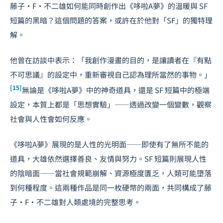
藤子·F·不二雄如何能同時創作出《哆啦A夢》的溫暖與 SF
短篇的黑暗？這個問題的答案，或許在於他對「SF」的獨特理
解。
他曾在訪談中表示：「我創作漫畫的目的，是讓讀者在『有點
不可思議』的設定中，重新審視自己認為理所當然的事物。」
[15]
無論是《哆啦A夢》中的神奇道具，還是 SF 短篇中的極端
設定，本質上都是「思想實驗」——透過改變一個變數，觀察
社會與人性會如何反應。
《哆啦A夢》展現的是人性的光明面——即使有了無所不能的
道具，大雄依然選擇善良、友情與努力。SF 短篇則展現人性
的陰暗面——當社會規範崩解、資源極度匱乏，人類可能墮落
到何種程度。這兩種作品是同一枚硬幣的兩面，共同構成了藤
子·F·不二雄對人類處境的完整思考。