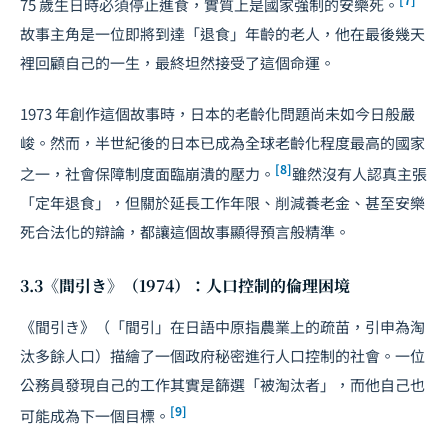
75 歲生日時必須停止進食，實質上是國家強制的安樂死。
故事主角是一位即將到達「退食」年齡的老人，他在最後幾天
裡回顧自己的一生，最終坦然接受了這個命運。
1973 年創作這個故事時，日本的老齡化問題尚未如今日般嚴
峻。然而，半世紀後的日本已成為全球老齡化程度最高的國家
[8]
之一，社會保障制度面臨崩潰的壓力。
雖然沒有人認真主張
「定年退食」，但關於延長工作年限、削減養老金、甚至安樂
死合法化的辯論，都讓這個故事顯得預言般精準。
3.3《間引き》（1974）：人口控制的倫理困境
《間引き》（「間引」在日語中原指農業上的疏苗，引申為淘
汰多餘人口）描繪了一個政府秘密進行人口控制的社會。一位
公務員發現自己的工作其實是篩選「被淘汰者」，而他自己也
[9]
可能成為下一個目標。