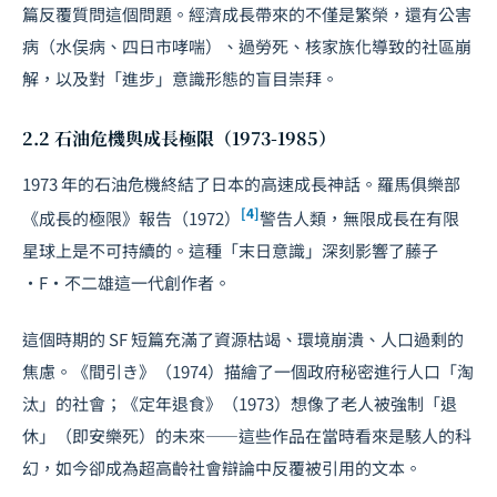
篇反覆質問這個問題。經濟成長帶來的不僅是繁榮，還有公害
病（水俣病、四日市哮喘）、過勞死、核家族化導致的社區崩
解，以及對「進步」意識形態的盲目崇拜。
2.2 石油危機與成長極限（1973-1985）
1973 年的石油危機終結了日本的高速成長神話。羅馬俱樂部
[4]
《成長的極限》報告（1972）
警告人類，無限成長在有限
星球上是不可持續的。這種「末日意識」深刻影響了藤子
·F·不二雄這一代創作者。
這個時期的 SF 短篇充滿了資源枯竭、環境崩潰、人口過剩的
焦慮。《間引き》（1974）描繪了一個政府秘密進行人口「淘
汰」的社會；《定年退食》（1973）想像了老人被強制「退
休」（即安樂死）的未來——這些作品在當時看來是駭人的科
幻，如今卻成為
超高齡社會
辯論中反覆被引用的文本。