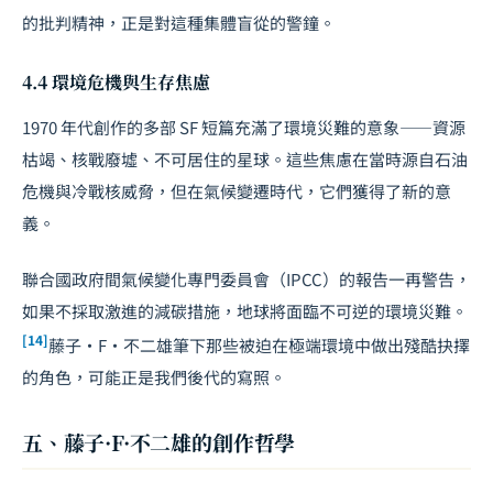
的批判精神，正是對這種集體盲從的警鐘。
4.4 環境危機與生存焦慮
1970 年代創作的多部 SF 短篇充滿了環境災難的意象——資源
枯竭、核戰廢墟、不可居住的星球。這些焦慮在當時源自石油
危機與冷戰核威脅，但在氣候變遷時代，它們獲得了新的意
義。
聯合國政府間氣候變化專門委員會（IPCC）的報告一再警告，
如果不採取激進的減碳措施，地球將面臨不可逆的環境災難。
[14]
藤子·F·不二雄筆下那些被迫在極端環境中做出殘酷抉擇
的角色，可能正是我們後代的寫照。
五、藤子·F·不二雄的創作哲學