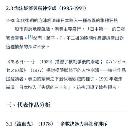
2.3 泡沫經濟與精神空虛（1985-1991）
1980 年代後期的泡沫經濟讓日本陷入一種奇異的集體狂熱
——股市與房地產飆漲，消費主義盛行，「日本第一」的口號
[5]
響徹雲霄。
然而，藤子·F·不二雄的晚期作品卻透露出對
這種繁榮的深深不安。
《ある日……》（1989）描繪了核戰爭後的廢墟；《カンビュ
セスの籤》（1977）探討極限狀態下的人性崩潰——這些作品
提醒讀者，表面的繁榮之下潛伏著毀滅的種子。1991 年泡沫
崩潰，日本進入「失落的三十年」，彷彿印證了這些預言。
三、代表作品分析
3.1《流血鬼》（1978）：多數決暴力與社會排斥