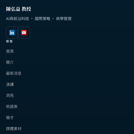
陳弘益 教授
AI與前沿科技 · 國際策略 · 商學管理
導覽
首頁
簡介
最新消息
演講
洞見
術語表
徵才
媒體素材