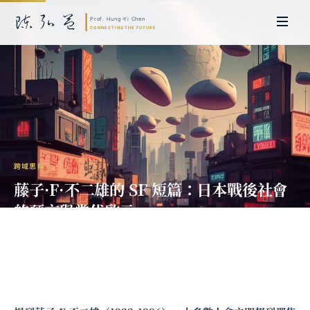
跨域思辨
藤子·F·不二雄的 SF 短篇：日本戰後社會
的預言與當代啟示
陳弘益 教授｜日本名古屋大學法學博士。歷任英國劍橋大學研究員暨亞太地
區代表、浙江大學國際聯合商學院 MBA 主任暨高管教育主任，為世界銀行、
聯合國等國際機構主持跨國政策研究。現帶領超智諮詢，結合商學專業與前沿
科技，提供 AI 及
量子運算
等領域的軟體開發及策略制定服務。