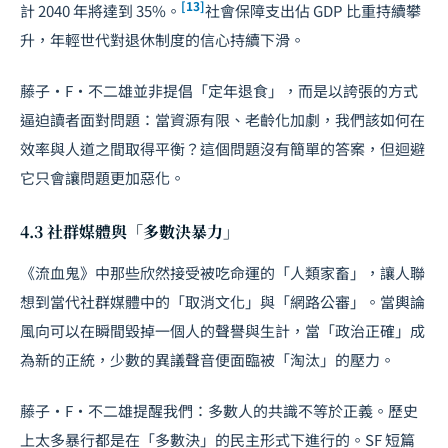
[13]
計 2040 年將達到 35%。
社會保障支出佔 GDP 比重持續攀
升，年輕世代對退休制度的信心持續下滑。
藤子·F·不二雄並非提倡「定年退食」，而是以誇張的方式
逼迫讀者面對問題：當資源有限、老齡化加劇，我們該如何在
效率與人道之間取得平衡？這個問題沒有簡單的答案，但迴避
它只會讓問題更加惡化。
4.3 社群媒體與「多數決暴力」
《流血鬼》中那些欣然接受被吃命運的「人類家畜」，讓人聯
想到當代社群媒體中的「取消文化」與「網路公審」。當輿論
風向可以在瞬間毀掉一個人的聲譽與生計，當「政治正確」成
為新的正統，少數的異議聲音便面臨被「淘汰」的壓力。
藤子·F·不二雄提醒我們：多數人的共識不等於正義。歷史
上太多暴行都是在「多數決」的民主形式下進行的。SF 短篇