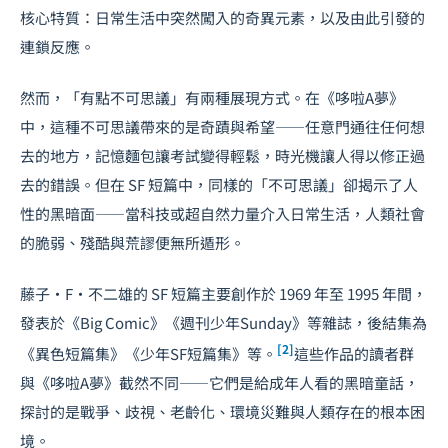
核心特質：日常生活中突然闖入的奇異元素，以及由此引發的
連鎖反應。
然而，「有點不可思議」有兩種展現方式。在《哆啦A夢》
中，這種不可思議帶來的是奇蹟與希望——任意門通往任何想
去的地方，記憶麵包讓考試變得輕鬆，時光機讓人得以修正過
去的錯誤。但在 SF 短篇中，同樣的「不可思議」卻揭示了人
性的黑暗面——當科技或超自然力量介入日常生活，人類社會
的脆弱、殘酷與荒謬便無所遁形。
藤子·F·不二雄的 SF 短篇主要創作於 1969 年至 1995 年間，
發表於《Big Comic》《週刊少年Sunday》等雜誌，後結集為
[2]
《異色短篇集》《少年SF短篇集》等。
這些作品的讀者群
與《哆啦A夢》截然不同——它們是給成年人看的黑暗童話，
探討的是戰爭、歧視、老齡化、環境災難與人類存在的根本困
境。