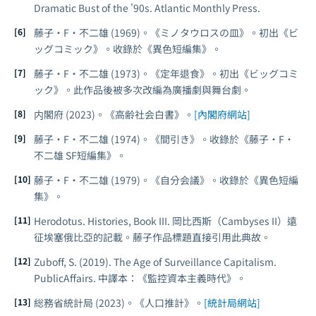
Dramatic Bust of the '90s
. Atlantic Monthly Press.
藤子・F・不二雄 (1969)。《ミノタウロスの皿》。初出《ビ
ッグコミック》。收錄於《異色短編集》。
藤子・F・不二雄 (1973)。《定年退食》。初出《ビッグコミ
ック》。此作品後被多次改編為廣播劇與舞台劇。
内閣府 (2023)。《高齢社会白書》。
[內閣府網站]
藤子・F・不二雄 (1974)。《間引き》。收錄於《藤子・F・
不二雄 SF短編集》。
藤子・F・不二雄 (1979)。《自分会議》。收錄於《異色短編
集》。
Herodotus.
Histories
, Book III. 岡比西斯（Cambyses II）遠
征埃塞俄比亞的記載。藤子作品標題直接引用此典故。
Zuboff, S. (2019).
The Age of Surveillance Capitalism
.
PublicAffairs. 中譯本：《監控資本主義時代》。
総務省統計局 (2023)。《人口推計》。
[統計局網站]