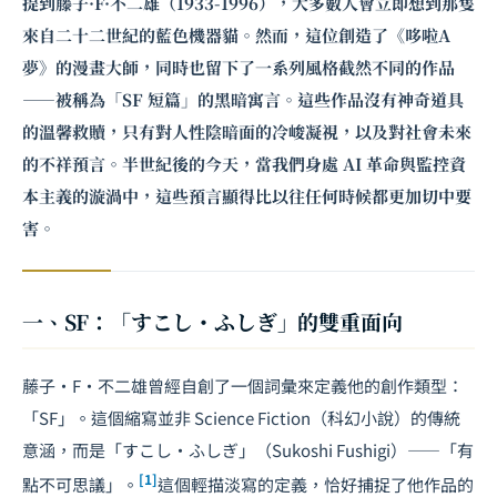
提到藤子·F·不二雄（1933-1996），大多數人會立即想到那隻
來自二十二世紀的藍色機器貓。然而，這位創造了《哆啦A
夢》的漫畫大師，同時也留下了一系列風格截然不同的作品
——被稱為「SF 短篇」的黑暗寓言。這些作品沒有神奇道具
的溫馨救贖，只有對人性陰暗面的冷峻凝視，以及對社會未來
的不祥預言。半世紀後的今天，當我們身處 AI 革命與監控資
本主義的漩渦中，這些預言顯得比以往任何時候都更加切中要
害。
一、SF：「すこし・ふしぎ」的雙重面向
藤子·F·不二雄曾經自創了一個詞彙來定義他的創作類型：
「SF」。這個縮寫並非 Science Fiction（科幻小說）的傳統
意涵，而是「すこし・ふしぎ」（Sukoshi Fushigi）——「有
[1]
點不可思議」。
這個輕描淡寫的定義，恰好捕捉了他作品的