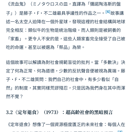
《流血鬼》（ミノタウロスの皿，直譯為「彌諾陶洛斯的盤
[6]
子」）是藤子·F·不二雄最具爭議性的作品之一。
故事講
述一名太空人迫降在一個外星球，發現這裡的社會結構與地球
完全相反：類似牛的生物是統治階級，而人類則是被飼養的
「家畜」。更令人不安的是，這些人類家畜完全接受了自己被
吃的命運，甚至以被選為「祭品」為榮。
這個故事可以解讀為對社會規範盲從的批判。當「多數決」決
定了何為正常、何為道德，少數的反抗聲音便被視為異端。藤
子·F·不二雄質問：我們自己的社會中，有多少看似「自
然」的制度，其實同樣荒謬殘忍，只是因為我們身在其中而渾
然不覺？
3.2《定年退食》（1973）：超高齡社會的黑暗預言
《定年退食》想像了一個資源極度匱乏的未來社會：每個人在
[7]