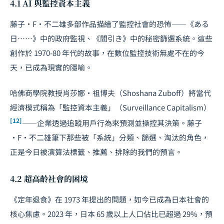
4.1 AI 與監控資本主義
藤子·F·不二雄多部作品描繪了監控社會的恐怖——《ある
日……》中的政府監視、《間引き》中的秘密篩選系統。這些
創作於 1970-80 年代的故事，在數位監控技術無處不在的今
天，已成為現實的隱喻。
哈佛商學院教授肖莎娜·祖博夫（Shoshana Zuboff）將當代
經濟模式稱為「監控資本主義」（Surveillance Capitalism）
[12]
——企業透過追蹤用戶行為來預測並操控其決策。藤子
·F·不二雄筆下那些被「系統」分類、篩選、淘汰的角色，
正是今日被演算法標籤、推薦、排除的我們的預言。
4.2 超高齡社會的困境
《定年退食》在 1973 年提出的問題，如今已成為日本社會的
核心焦慮。2023 年，日本 65 歲以上人口佔比已超過 29%，預