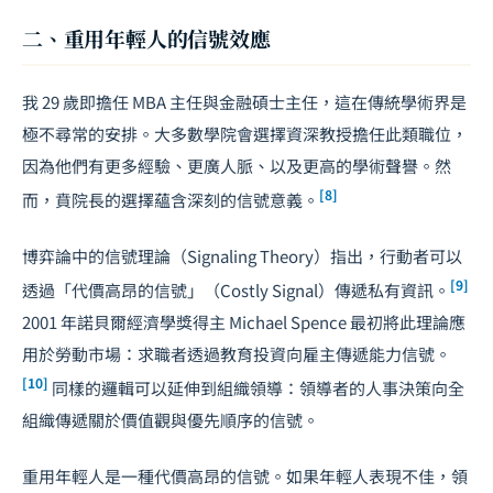
二、重用年輕人的信號效應
我 29 歲即擔任 MBA 主任與金融碩士主任，這在傳統學術界是
極不尋常的安排。大多數學院會選擇資深教授擔任此類職位，
因為他們有更多經驗、更廣人脈、以及更高的學術聲譽。然
[8]
而，賁院長的選擇蘊含深刻的信號意義。
博弈論中的信號理論（Signaling Theory）指出，行動者可以
[9]
透過「代價高昂的信號」（Costly Signal）傳遞私有資訊。
2001 年諾貝爾經濟學獎得主 Michael Spence 最初將此理論應
用於勞動市場：求職者透過教育投資向雇主傳遞能力信號。
[10]
同樣的邏輯可以延伸到組織領導：領導者的人事決策向全
組織傳遞關於價值觀與優先順序的信號。
重用年輕人是一種代價高昂的信號。如果年輕人表現不佳，領