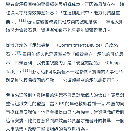
導者會承擔直接的聲譽損失與組織成本。正因為風險存在，這
種決策才能有效傳遞訊息：「在這個組織中，能力比資歷重
[11]
要。」
這個信號會改變其他成員的激勵結構——年輕人知
道努力會被看見，資深者知道不能只靠年資獲得晉升。
從博弈論的「承諾機制」（Commitment Device）角度來
[12]
看，
重用年輕人也是領導者對「績效導向」承諾的可信展
示。口頭宣稱「我們重視能力」是「便宜的話語」（Cheap
[13]
Talk），
任何人都可以說但不一定會做。實際的人事任命
則是無法輕易撤回的行動——它讓領導者的承諾變得可信。
我後來理解到，賁院長的決策不只是對我個人的信任，更是對
整個組織文化的塑造。當 ZIBS 的年輕教師看到一個 29 歲的同
事擔任重要職位，他們會相信自己也有機會；當資深教師看到
這個安排，他們會意識到績效而非資歷才是晉升的標準。一個
人事決策，改變了整個組織的預期與行為。