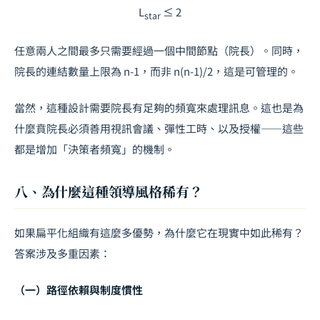
L
≤ 2
star
任意兩人之間最多只需要經過一個中間節點（院長）。同時，
院長的連結數量上限為
n-1
，而非
n(n-1)/2
，這是可管理的。
當然，這種設計需要院長有足夠的頻寬來處理訊息。這也是為
什麼賁院長必須善用視訊會議、彈性工時、以及授權——這些
都是增加「決策者頻寬」的機制。
八、為什麼這種領導風格稀有？
如果扁平化組織有這麼多優勢，為什麼它在現實中如此稀有？
答案涉及多重因素：
（一）路徑依賴與制度慣性