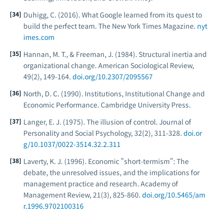
Duhigg, C. (2016). What Google learned from its quest to
build the perfect team.
The New York Times Magazine
.
nyt
imes.com
Hannan, M. T., & Freeman, J. (1984). Structural inertia and
organizational change.
American Sociological Review,
49
(2), 149-164.
doi.org/10.2307/2095567
North, D. C. (1990).
Institutions, Institutional Change and
Economic Performance
. Cambridge University Press.
Langer, E. J. (1975). The illusion of control.
Journal of
Personality and Social Psychology, 32
(2), 311-328.
doi.or
g/10.1037/0022-3514.32.2.311
Laverty, K. J. (1996). Economic "short-termism": The
debate, the unresolved issues, and the implications for
management practice and research.
Academy of
Management Review, 21
(3), 825-860.
doi.org/10.5465/am
r.1996.9702100316