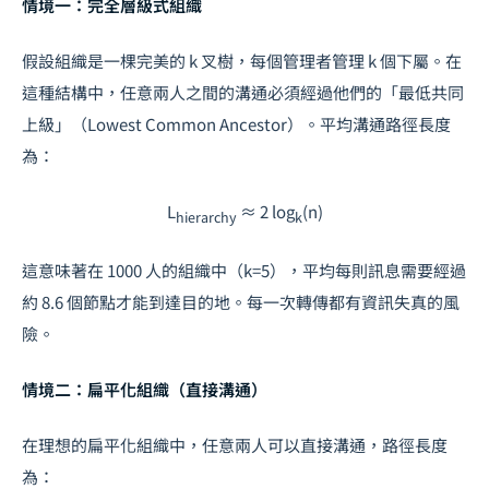
情境一：完全層級式組織
假設組織是一棵完美的
k
叉樹，每個管理者管理
k
個下屬。在
這種結構中，任意兩人之間的溝通必須經過他們的「最低共同
上級」（Lowest Common Ancestor）。平均溝通路徑長度
為：
L
≈ 2 log
(n)
hierarchy
k
這意味著在 1000 人的組織中（k=5），平均每則訊息需要經過
約 8.6 個節點才能到達目的地。每一次轉傳都有資訊失真的風
險。
情境二：扁平化組織（直接溝通）
在理想的扁平化組織中，任意兩人可以直接溝通，路徑長度
為：