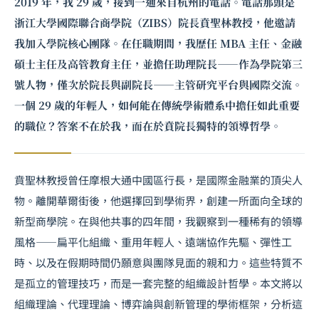
2019 年，我 29 歲，接到一通來自杭州的電話。電話那頭是
浙江大學國際聯合商學院（ZIBS）院長賁聖林教授，他邀請
我加入學院核心團隊。在任職期間，我歷任 MBA 主任、金融
碩士主任及高管教育主任，並擔任助理院長——作為學院第三
號人物，僅次於院長與副院長——主管研究平台與國際交流。
一個 29 歲的年輕人，如何能在傳統學術體系中擔任如此重要
的職位？答案不在於我，而在於賁院長獨特的領導哲學。
賁聖林教授曾任摩根大通中國區行長，是國際金融業的頂尖人
物。離開華爾街後，他選擇回到學術界，創建一所面向全球的
新型商學院。在與他共事的四年間，我觀察到一種稀有的領導
風格——扁平化組織、重用年輕人、遠端協作先驅、彈性工
時、以及在假期時間仍願意與團隊見面的親和力。這些特質不
是孤立的管理技巧，而是一套完整的組織設計哲學。本文將以
組織理論、代理理論、博弈論與創新管理的學術框架，分析這