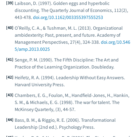
Laibson, D. (1997). Golden eggs and hyperbolic
discounting.
The Quarterly Journal of Economics, 112
(2),
443-478.
doi.org/10.1162/003355397555253
O'Reilly, C. A., & Tushman, M. L. (2013). Organizational
ambidexterity: Past, present, and future.
Academy of
Management Perspectives, 27
(4), 324-338.
doi.org/10.546
5/amp.2013.0025
Senge, P. M. (1990).
The Fifth Discipline: The Art and
Practice of the Learning Organization
. Doubleday.
Heifetz, R. A. (1994).
Leadership Without Easy Answers
.
Harvard University Press.
Chambers, E. G., Foulon, M., Handfield-Jones, H., Hankin,
S. M., & Michaels, E. G. (1998). The war for talent.
The
McKinsey Quarterly
, (3), 44-57.
Bass, B. M., & Riggio, R. E. (2006).
Transformational
Leadership
(2nd ed.). Psychology Press.