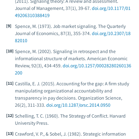
(2011). Signaling theory: A review and assessment.
Journal of Management, 37
(1), 39-67.
doi.org/10.1177/01
49206310388419
Spence, M. (1973). Job market signaling.
The Quarterly
Journal of Economics, 87
(3), 355-374.
doi.org/10.2307/18
82010
Spence, M. (2002). Signaling in retrospect and the
informational structure of markets.
American Economic
Review, 92
(3), 434-459.
doi.org/10.1257/00028280260136
200
Castilla, E. J. (2015). Accounting for the gap: A firm study
manipulating organizational accountability and
transparency in pay decisions.
Organization Science,
26
(2), 311-333.
doi.org/10.1287/orsc.2014.0950
Schelling, T. C. (1960).
The Strategy of Conflict
. Harvard
University Press.
Crawford, V. P., & Sobel, J. (1982). Strategic information