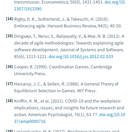
transmission.
Econometrica, 50
(6), 1431-1451.
doi.org/10.
2307/1913390
Rigby, D. K., Sutherland, J., & Takeuchi, H. (2016).
Embracing agile.
Harvard Business Review, 94
(5), 40-50.
Dingsøyr, T., Nerur, S., Balijepally, V., & Moe, N. B. (2012). A
decade of agile methodologies: Towards explaining agile
software development.
Journal of Systems and Software,
85
(6), 1213-1221.
doi.org/10.1016/j.jss.2012.02.033
Cooper, R. (1999).
Coordination Games
. Cambridge
University Press.
Harsanyi, J. C., & Selten, R. (1988).
A General Theory of
Equilibrium Selection in Games
. MIT Press.
Kniffin, K. M., et al. (2021). COVID-19 and the workplace:
Implications, issues, and insights for future research and
action.
American Psychologist, 76
(1), 63-77.
doi.org/10.10
37/amp0000716
Linnenluecke, M. K. (2017). Resilience in business and