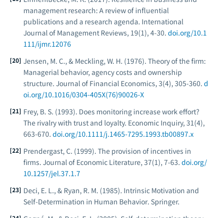
management research: A review of influential
publications and a research agenda.
International
Journal of Management Reviews, 19
(1), 4-30.
doi.org/10.1
111/ijmr.12076
Jensen, M. C., & Meckling, W. H. (1976). Theory of the firm:
Managerial behavior, agency costs and ownership
structure.
Journal of Financial Economics, 3
(4), 305-360.
d
oi.org/10.1016/0304-405X(76)90026-X
Frey, B. S. (1993). Does monitoring increase work effort?
The rivalry with trust and loyalty.
Economic Inquiry, 31
(4),
663-670.
doi.org/10.1111/j.1465-7295.1993.tb00897.x
Prendergast, C. (1999). The provision of incentives in
firms.
Journal of Economic Literature, 37
(1), 7-63.
doi.org/
10.1257/jel.37.1.7
Deci, E. L., & Ryan, R. M. (1985).
Intrinsic Motivation and
Self-Determination in Human Behavior
. Springer.