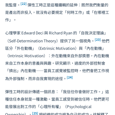
[22]
我監督。
彈性工時正是這種邏輯的延伸：既然我們衡量的
是產出而非投入，就沒有必要規定「何時工作」或「在哪裡工
作」。
心理學家 Edward Deci 與 Richard Ryan 的「自我決定理論」
[23]
（Self-Determination Theory）提供了另一個視角。
他們
區分「外在動機」（Extrinsic Motivation）與「內在動機」
（Intrinsic Motivation）：外在動機來自外部獎懲，內在動機
來自工作本身的意義與興趣。研究顯示，過度的外部控制會
「擠出」內在動機——當員工感覺被監控時，他們會把工作視
[24]
為外部強制，而非自我實現的途徑。
彈性工時的設計傳遞一個訊息：「我信任你會做好工作。」這
種信任本身就是一種激勵。當員工感受到被信任時，他們更可
能發展出對工作的「心理所有權」（Psychological
[25]
Ownership），
把組織的成功視為自己的成功。這解釋了