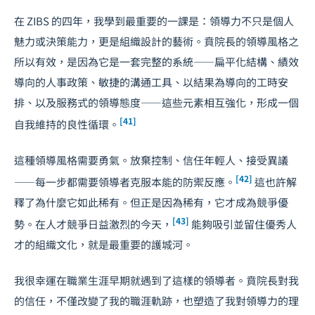
在 ZIBS 的四年，我學到最重要的一課是：領導力不只是個人
魅力或決策能力，更是組織設計的藝術。賁院長的領導風格之
所以有效，是因為它是一套完整的系統——扁平化結構、績效
導向的人事政策、敏捷的溝通工具、以結果為導向的工時安
排、以及服務式的領導態度——這些元素相互強化，形成一個
[41]
自我維持的良性循環。
這種領導風格需要勇氣。放棄控制、信任年輕人、接受異議
[42]
——每一步都需要領導者克服本能的防禦反應。
這也許解
釋了為什麼它如此稀有。但正是因為稀有，它才成為競爭優
[43]
勢。在人才競爭日益激烈的今天，
能夠吸引並留住優秀人
才的組織文化，就是最重要的護城河。
我很幸運在職業生涯早期就遇到了這樣的領導者。賁院長對我
的信任，不僅改變了我的職涯軌跡，也塑造了我對領導力的理