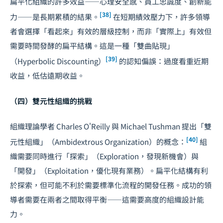
扁平化組織的許多效益——心理安全感、員工忠誠度、創新能
[38]
力——是長期累積的結果。
在短期績效壓力下，許多領導
者會選擇「看起來」有效的層級控制，而非「實際上」有效但
需要時間發酵的扁平結構。這是一種「雙曲貼現」
[39]
（Hyperbolic Discounting）
的認知偏誤：過度看重近期
收益，低估遠期收益。
（四）雙元性組織的挑戰
組織理論學者 Charles O'Reilly 與 Michael Tushman 提出「雙
[40]
元性組織」（Ambidextrous Organization）的概念：
組
織需要同時進行「探索」（Exploration，發現新機會）與
「開發」（Exploitation，優化現有業務）。扁平化結構有利
於探索，但可能不利於需要標準化流程的開發任務。成功的領
導者需要在兩者之間取得平衡——這需要高度的組織設計能
力。