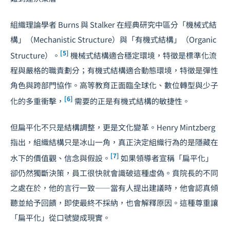
組織理論學者 Burns 與 Stalker 在經典研究中區分「機械式結
構」（Mechanistic Structure）與「有機式結構」（Organic
[5]
Structure）。
機械式結構適合穩定環境，特徵是標準化流
程與嚴格的職責劃分；有機式結構適合動態環境，特徵是彈性
角色與跨部門協作。高等教育正面臨全球化、數位轉型與
少子
[6]
化
的多重衝擊，
需要的正是有機式結構的敏捷性。
但扁平化不只是結構調整，更是文化變革。Henry Mintzberg
指出，組織結構只是冰山一角，真正決定組織行為的是隱藏在
[7]
水下的價值觀、信念與假設。
如果領導者宣稱「扁平化」
卻仍然獨斷決策，員工很快就會識破這種虛偽。賁院長的不同
之處在於，他的言行一致——當有人提出建議時，他會認真傾
聽並給予回饋，即使最終不採納，也會解釋原因。這種尊重讓
「扁平化」從口號變成現實。