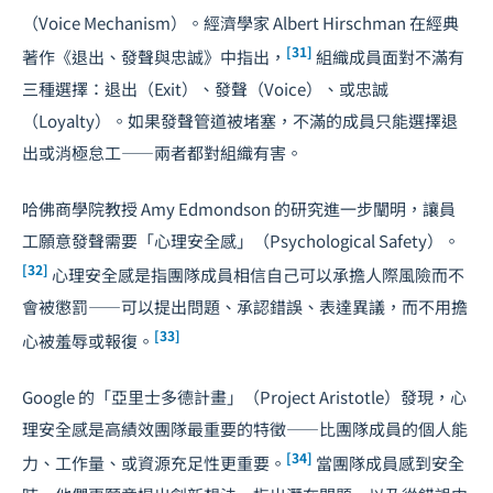
（Voice Mechanism）。經濟學家 Albert Hirschman 在經典
[31]
著作《退出、發聲與忠誠》中指出，
組織成員面對不滿有
三種選擇：退出（Exit）、發聲（Voice）、或忠誠
（Loyalty）。如果發聲管道被堵塞，不滿的成員只能選擇退
出或消極怠工——兩者都對組織有害。
哈佛商學院教授 Amy Edmondson 的研究進一步闡明，讓員
工願意發聲需要「心理安全感」（Psychological Safety）。
[32]
心理安全感是指團隊成員相信自己可以承擔人際風險而不
會被懲罰——可以提出問題、承認錯誤、表達異議，而不用擔
[33]
心被羞辱或報復。
Google 的「亞里士多德計畫」（Project Aristotle）發現，心
理安全感是高績效團隊最重要的特徵——比團隊成員的個人能
[34]
力、工作量、或資源充足性更重要。
當團隊成員感到安全