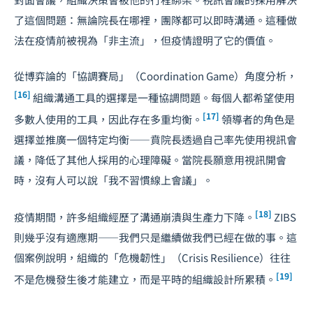
了這個問題：無論院長在哪裡，團隊都可以即時溝通。這種做
法在疫情前被視為「非主流」，但疫情證明了它的價值。
從博弈論的「協調賽局」（Coordination Game）角度分析，
[16]
組織溝通工具的選擇是一種協調問題。每個人都希望使用
[17]
多數人使用的工具，因此存在多重均衡。
領導者的角色是
選擇並推廣一個特定均衡——賁院長透過自己率先使用視訊會
議，降低了其他人採用的心理障礙。當院長願意用視訊開會
時，沒有人可以說「我不習慣線上會議」。
[18]
疫情期間，許多組織經歷了溝通崩潰與生產力下降。
ZIBS
則幾乎沒有適應期——我們只是繼續做我們已經在做的事。這
個案例說明，組織的「危機韌性」（Crisis Resilience）往往
[19]
不是危機發生後才能建立，而是平時的組織設計所累積。