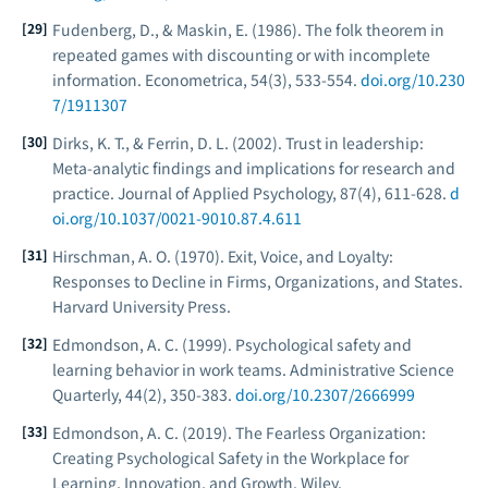
Fudenberg, D., & Maskin, E. (1986). The folk theorem in
repeated games with discounting or with incomplete
information.
Econometrica, 54
(3), 533-554.
doi.org/10.230
7/1911307
Dirks, K. T., & Ferrin, D. L. (2002). Trust in leadership:
Meta-analytic findings and implications for research and
practice.
Journal of Applied Psychology, 87
(4), 611-628.
d
oi.org/10.1037/0021-9010.87.4.611
Hirschman, A. O. (1970).
Exit, Voice, and Loyalty:
Responses to Decline in Firms, Organizations, and States
.
Harvard University Press.
Edmondson, A. C. (1999). Psychological safety and
learning behavior in work teams.
Administrative Science
Quarterly, 44
(2), 350-383.
doi.org/10.2307/2666999
Edmondson, A. C. (2019).
The Fearless Organization:
Creating Psychological Safety in the Workplace for
Learning, Innovation, and Growth
. Wiley.