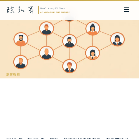
高等教育
扁平化組織的領導藝術：從摩根大通到大
學的實踐智慧
陳弘益 教授｜日本名古屋大學法學博士。歷任英國劍橋大學研究員暨亞太地
區代表、浙江大學國際聯合商學院 MBA 主任暨金融碩士主任，為世界銀行、
聯合國等國際機構主持跨國政策研究。