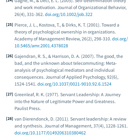
Gagné, M., & Deci, E. L. (2005). Self-determination theory
and work motivation.
Journal of Organizational Behavior,
26
(4), 331-362.
doi.org/10.1002/job.322
Pierce, J. L., Kostova, T., & Dirks, K. T. (2001). Toward a
theory of psychological ownership in organizations.
Academy of Management Review, 26
(2), 298-310.
doi.org/
10.5465/amr.2001.4378028
Gajendran, R. S., & Harrison, D. A. (2007). The good, the
bad, and the unknown about telecommuting: Meta-
analysis of psychological mediators and individual
consequences.
Journal of Applied Psychology, 92
(6),
1524-1541.
doi.org/10.1037/0021-9010.92.6.1524
Greenleaf, R. K. (1977).
Servant Leadership: A Journey
into the Nature of Legitimate Power and Greatness
.
Paulist Press.
van Dierendonck, D. (2011). Servant leadership: A review
and synthesis.
Journal of Management, 37
(4), 1228-1261.
doi.org/10.1177/0149206310380462