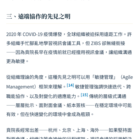
三、遠端協作的先見之明
2020 年 COVID-19 疫情爆發，全球組織被迫採用遠距工作。許
多組織手忙腳亂地學習視訊會議工具，但 ZIBS 卻無縫銜接
——因為賁院長早在疫情前就已經擅用視訊會議，讓組織溝通
更為敏捷。
從組織理論的角度，這種先見之明可以用「敏捷管理」（Agile
[14]
Management）框架來理解。
敏捷管理強調快速迭代、跨
[15]
職能協作、以及對變化的適應能力。
傳統的層級式溝通
——層層批示、面對面會議、紙本簽核——在穩定環境中可能
有效，但在快速變化的環境中會成為瓶頸。
賁院長經常出差——杭州、北京、上海、海外——如果堅持面
對面會議，組織決策會被他的行程綁架。視訊會議的採用解決