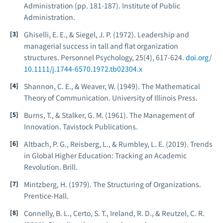
Administration
(pp. 181-187). Institute of Public
Administration.
Ghiselli, E. E., & Siegel, J. P. (1972). Leadership and
managerial success in tall and flat organization
structures.
Personnel Psychology, 25
(4), 617-624.
doi.org/
10.1111/j.1744-6570.1972.tb02304.x
Shannon, C. E., & Weaver, W. (1949).
The Mathematical
Theory of Communication
. University of Illinois Press.
Burns, T., & Stalker, G. M. (1961).
The Management of
Innovation
. Tavistock Publications.
Altbach, P. G., Reisberg, L., & Rumbley, L. E. (2019).
Trends
in Global Higher Education: Tracking an Academic
Revolution
. Brill.
Mintzberg, H. (1979).
The Structuring of Organizations
.
Prentice-Hall.
Connelly, B. L., Certo, S. T., Ireland, R. D., & Reutzel, C. R.