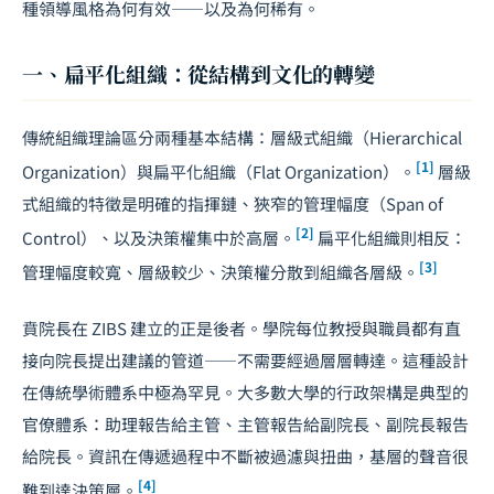
種領導風格為何有效——以及為何稀有。
一、扁平化組織：從結構到文化的轉變
傳統組織理論區分兩種基本結構：層級式組織（Hierarchical
[1]
Organization）與扁平化組織（Flat Organization）。
層級
式組織的特徵是明確的指揮鏈、狹窄的管理幅度（Span of
[2]
Control）、以及決策權集中於高層。
扁平化組織則相反：
[3]
管理幅度較寬、層級較少、決策權分散到組織各層級。
賁院長在 ZIBS 建立的正是後者。學院每位教授與職員都有直
接向院長提出建議的管道——不需要經過層層轉達。這種設計
在傳統學術體系中極為罕見。大多數大學的行政架構是典型的
官僚體系：助理報告給主管、主管報告給副院長、副院長報告
給院長。資訊在傳遞過程中不斷被過濾與扭曲，基層的聲音很
[4]
難到達決策層。