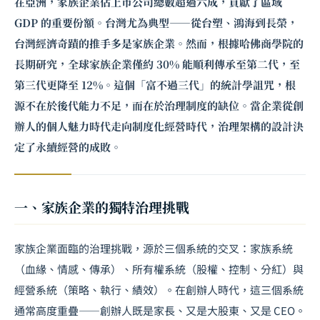
在亞洲，家族企業佔上市公司總數超過六成，貢獻了區域
GDP 的重要份額。台灣尤為典型——從台塑、鴻海到長榮，
台灣經濟奇蹟的推手多是家族企業。然而，根據哈佛商學院的
長期研究，全球家族企業僅約 30% 能順利傳承至第二代，至
第三代更降至 12%。這個「富不過三代」的統計學詛咒，根
源不在於後代能力不足，而在於治理制度的缺位。當企業從創
辦人的個人魅力時代走向制度化經營時代，治理架構的設計決
定了永續經營的成敗。
一、家族企業的獨特治理挑戰
家族企業面臨的治理挑戰，源於三個系統的交叉：家族系統
（血緣、情感、傳承）、所有權系統（股權、控制、分紅）與
經營系統（策略、執行、績效）。在創辦人時代，這三個系統
通常高度重疊——創辦人既是家長、又是大股東、又是 CEO。