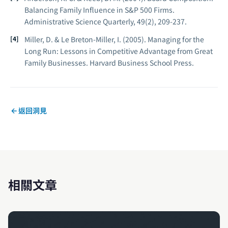
Balancing Family Influence in S&P 500 Firms.
Administrative Science Quarterly, 49(2), 209-237.
Miller, D. & Le Breton-Miller, I. (2005).
Managing for the
Long Run: Lessons in Competitive Advantage from Great
Family Businesses.
Harvard Business School Press.
返回洞見
相關文章