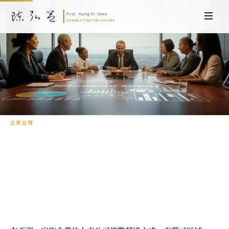
企業治理
家族企業的治理轉型：從創辦人到專業經
理人的制度設計
陳弘益 教授｜日本名古屋大學法學博士。歷任英國劍橋大學研究員暨亞太地
區代表、浙江大學國際聯合商學院 MBA 主任暨高管教育主任，為世界銀行、
聯合國等國際機構主持跨國政策研究。現帶領超智諮詢，結合商學專業與前沿
科技，提供 AI 及
量子運算
等領域的軟體開發及策略制定服務。