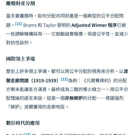
離婚財產分割
當夫妻離婚時，如何分配共同財產是一個典型的公平分配問
[11]
題。
Brams 和 Taylor 發明的
Adjusted Winner 程序
已被
一些調解機構採用——它鼓勵誠實報價、保證公平性、並減少
對抗性
談判
。
國際領土爭端
歷史上許多領土爭端，都可以用公平分配的視角來分析。以
波
[12]
蘭走廊問題（1919-1939）
為例：《凡爾賽條約》的分配
方案未能讓各方滿意，最終成為二戰的導火線之一。用公平分
配理論的語言來說，這是一個
非無嫉妒
的分配——德國強烈
「嫉妒」波蘭獲得的走廊地區。
數位時代的應用
[13]