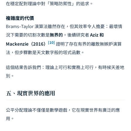
在
穩定配對理論
中對「策略防禦性」的追求。
複雜度的代價
Brams–Taylor 演算法雖然存在，但其效率令人擔憂：最壞情
況下需要的切割次數是
無界的
。後續研究者
Aziz 和
[10]
Mackenzie（2016）
證明了存在有界的離散無嫉妒演算
法，但步驟數是天文數字般的塔式函數。
這個結果告訴我們：理論上可行和實務上可行，有時候天差地
別。
五、現實世界的應用
公平分配理論不僅僅是數學遊戲，它在現實世界有廣泛的應
用。