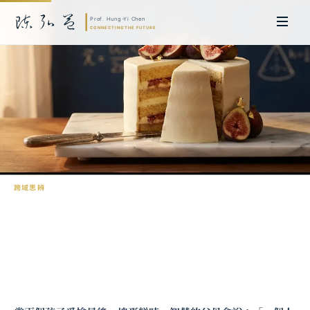
跨域思辨
公平分蛋糕問題：從古老智慧到現代數學
陳弘益 教授｜日本名古屋大學法學博士。歷任英國劍橋大學研究員暨亞太地
區代表、浙江大學國際聯合商學院 MBA 主任暨高管教育主任，為世界銀行、
聯合國等國際機構主持跨國政策研究。現帶領超智諮詢，結合商學專業與前沿
科技，提供 AI 及
量子運算
等領域的軟體開發及策略制定服務。