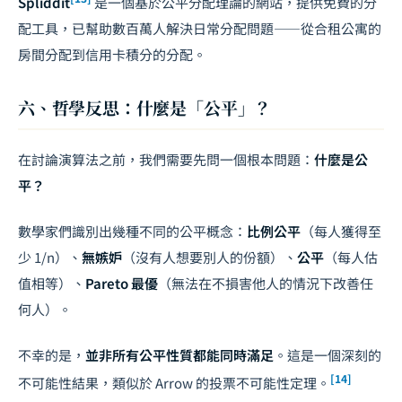
Spliddit
是一個基於公平分配理論的網站，提供免費的分
配工具，已幫助數百萬人解決日常分配問題——從合租公寓的
房間分配到信用卡積分的分配。
六、哲學反思：什麼是「公平」？
在討論演算法之前，我們需要先問一個根本問題：
什麼是公
平？
數學家們識別出幾種不同的公平概念：
比例公平
（每人獲得至
少 1/n）、
無嫉妒
（沒有人想要別人的份額）、
公平
（每人估
值相等）、
Pareto 最優
（無法在不損害他人的情況下改善任
何人）。
不幸的是，
並非所有公平性質都能同時滿足
。這是一個深刻的
[14]
不可能性結果，類似於 Arrow 的投票不可能性定理。