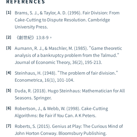
REFERENCES
Brams, S. J., & Taylor, A. D. (1996).
Fair Division: From
Cake-Cutting to Dispute Resolution
. Cambridge
University Press.
《創世紀》13:8-9。
Aumann, R. J., & Maschler, M. (1985). "Game theoretic
analysis of a bankruptcy problem from the Talmud."
Journal of Economic Theory
, 36(2), 195-213.
Steinhaus, H. (1948). "The problem of fair division."
Econometrica
, 16(1), 101-104.
Duda, R. (2018).
Hugo Steinhaus: Mathematician for All
Seasons
. Springer.
Robertson, J., & Webb, W. (1998).
Cake-Cutting
Algorithms: Be Fair if You Can
. A K Peters.
Roberts, S. (2015).
Genius at Play: The Curious Mind of
John Horton Conway
. Bloomsbury Publishing.