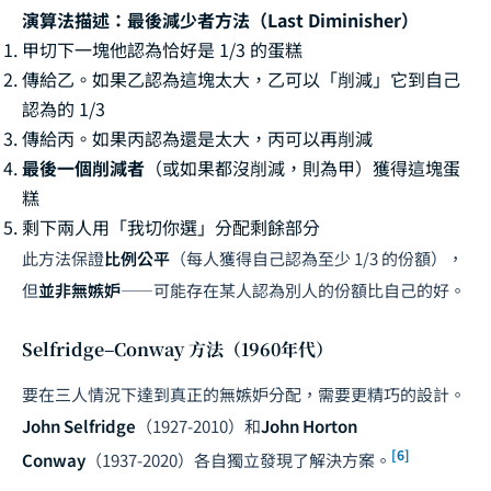
演算法描述：最後減少者方法（Last Diminisher）
甲切下一塊他認為恰好是 1/3 的蛋糕
傳給乙。如果乙認為這塊太大，乙可以「削減」它到自己
認為的 1/3
傳給丙。如果丙認為還是太大，丙可以再削減
最後一個削減者
（或如果都沒削減，則為甲）獲得這塊蛋
糕
剩下兩人用「我切你選」分配剩餘部分
此方法保證
比例公平
（每人獲得自己認為至少 1/3 的份額），
但
並非無嫉妒
——可能存在某人認為別人的份額比自己的好。
Selfridge–Conway 方法（1960年代）
要在三人情況下達到真正的無嫉妒分配，需要更精巧的設計。
John Selfridge
（1927-2010）和
John Horton
[6]
Conway
（1937-2020）各自獨立發現了解決方案。