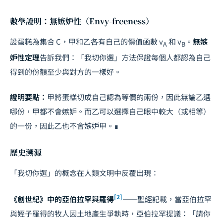
數學證明：無嫉妒性（Envy-freeness）
設蛋糕為集合
C
，甲和乙各有自己的價值函數
v
和
v
。
無嫉
A
B
妒性定理
告訴我們：「我切你選」方法保證每個人都認為自己
得到的份額至少與對方的一樣好。
證明要點：
甲將蛋糕切成自己認為等價的兩份，因此無論乙選
哪份，甲都不會嫉妒。而乙可以選擇自己眼中較大（或相等）
的一份，因此乙也不會嫉妒甲。∎
歷史溯源
「我切你選」的概念在人類文明中反覆出現：
[2]
《創世紀》中的亞伯拉罕與羅得
——聖經記載，當亞伯拉罕
與姪子羅得的牧人因土地產生爭執時，亞伯拉罕提議：「請你