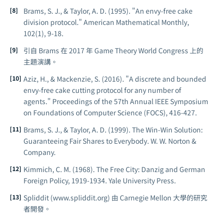
Brams, S. J., & Taylor, A. D. (1995). "An envy-free cake
division protocol."
American Mathematical Monthly
,
102(1), 9-18.
引自 Brams 在 2017 年 Game Theory World Congress 上的
主題演講。
Aziz, H., & Mackenzie, S. (2016). "A discrete and bounded
envy-free cake cutting protocol for any number of
agents."
Proceedings of the 57th Annual IEEE Symposium
on Foundations of Computer Science (FOCS)
, 416-427.
Brams, S. J., & Taylor, A. D. (1999).
The Win-Win Solution:
Guaranteeing Fair Shares to Everybody
. W. W. Norton &
Company.
Kimmich, C. M. (1968).
The Free City: Danzig and German
Foreign Policy, 1919-1934
. Yale University Press.
Spliddit (www.spliddit.org) 由 Carnegie Mellon 大學的研究
者開發。