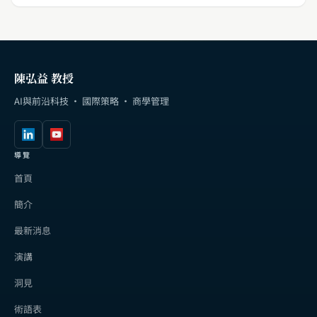
陳弘益 教授
AI與前沿科技 · 國際策略 · 商學管理
導覽
首頁
簡介
最新消息
演講
洞見
術語表