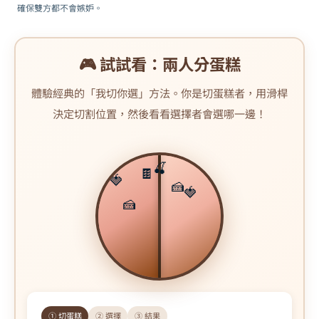
確保雙方都不會嫉妒。
🎮 試試看：兩人分蛋糕
體驗經典的「我切你選」方法。你是切蛋糕者，用滑桿
決定切割位置，然後看看選擇者會選哪一邊！
🍒
🍫
🍓
🍰
🍓
🍰
① 切蛋糕
② 選擇
③ 結果