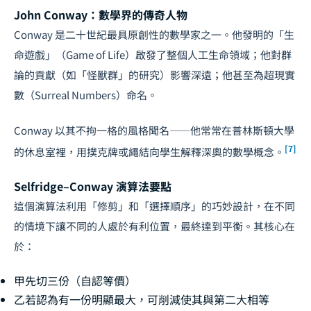
John Conway：數學界的傳奇人物
Conway 是二十世紀最具原創性的數學家之一。他發明的「生
命遊戲」（Game of Life）啟發了整個人工生命領域；他對群
論的貢獻（如「怪獸群」的研究）影響深遠；他甚至為超現實
數（Surreal Numbers）命名。
Conway 以其不拘一格的風格聞名——他常常在普林斯頓大學
[7]
的休息室裡，用撲克牌或繩結向學生解釋深奧的數學概念。
Selfridge–Conway 演算法要點
這個演算法利用「修剪」和「選擇順序」的巧妙設計，在不同
的情境下讓不同的人處於有利位置，最終達到平衡。其核心在
於：
甲先切三份（自認等價）
乙若認為有一份明顯最大，可削減使其與第二大相等