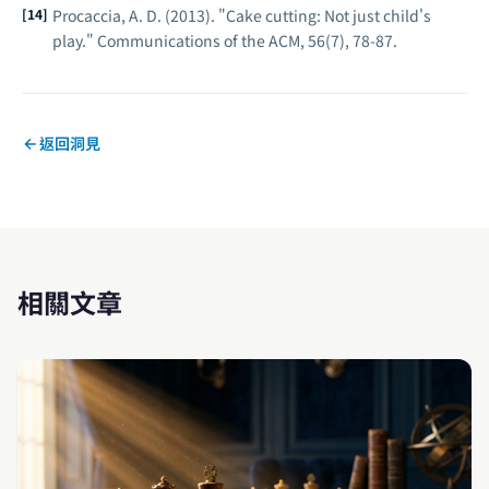
Procaccia, A. D. (2013). "Cake cutting: Not just child's
play."
Communications of the ACM
, 56(7), 78-87.
返回洞見
相關文章