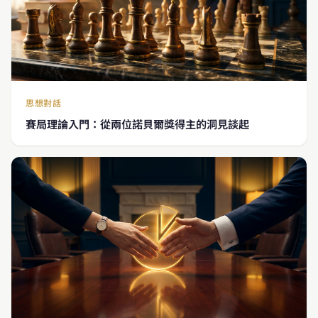
思想對話
賽局理論入門：從兩位諾貝爾獎得主的洞見談起