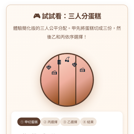
🎮 試試看：三人分蛋糕
體驗簡化版的三人公平分配。甲先將蛋糕切成三份，然
後乙和丙依序選擇！
🍒
🍫
🍓
🍓
🍰
🍰
① 甲切蛋糕
② 丙選擇
③ 乙選擇
④ 結果