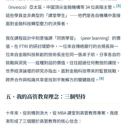
[5]
（Invesco）亞太區、中國頂尖金融機構等 34 位高階主管。
這些學員並非典型的「課堂學生」——他們是各自機構中直接
面對金融科技轉型壓力的決策者。
我在課程設計中刻意強調「同儕學習」（peer learning）的價
值。在 FTRI 的研討環節中，一位來自傳統銀行的合規長與一
位來自金融科技新創的技術長坐在同一張桌子前，分享各自的
挑戰與洞見——這種對話的價值，往往超過任何教授的講授。
世界經濟論壇的研究亦指出，面對金融科技帶來的監管挑戰，
[6]
跨界合作與知識共享是找到平衡解方的關鍵路徑。
五、我的高管教育理念：三個堅持
十年來，從劍橋到浙大，從 MBA 課堂到高管教育專案，我逐
漸形成了三個關於高管教育的核心信念：