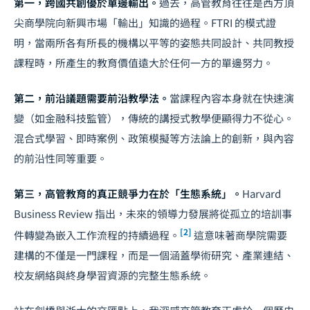
第一，跨國共創優於單邊輸出。
過去，高管教育往往是西方頂
尖商學院向新興市場「輸出」知識的過程。FTRI 的模式證
明，當兩所各有所長的機構以平等的姿態共同設計、共同教授
課程時，所產生的教育價值遠大於任何一方的單邊努力。
第二，前沿議題需要前沿教學法。
當課程內容本身就在快速演
變（如金融科技監管），傳統的講授式教學便顯得力不從心。
混合式學習、即時案例、政策模擬等方法論上的創新，與內容
的前沿性同等重要。
第三，高管教育的真正競爭力在於「生態系統」。
Harvard
Business Review 指出，未來的領導力發展將從孤立的培訓事
[2]
件轉變為嵌入工作流程的持續過程。
這意味著商學院需要
建構的不僅是一門課程，而是一個涵蓋學術研究、產業連結、
校友網絡與終身學習資源的完整生態系統。