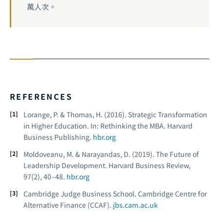
萬人次。
REFERENCES
Lorange, P. & Thomas, H. (2016).
Strategic Transformation
in Higher Education.
In: Rethinking the MBA. Harvard
Business Publishing.
hbr.org
Moldoveanu, M. & Narayandas, D. (2019). The Future of
Leadership Development.
Harvard Business Review,
97
(2), 40–48.
hbr.org
Cambridge Judge Business School.
Cambridge Centre for
Alternative Finance (CCAF).
jbs.cam.ac.uk