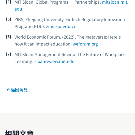
MIT Sloan.
Global Programs — Partnerships.
mitsloan.mit.
edu
ZIBS, Zhejiang University.
Fintech Regulatory Innovation
Program (FTRI).
zibs.zju.edu.cn
World Economic Forum. (2022).
The metaverse: Here's
how it can impact education.
weforum.org
MIT Sloan Management Review.
The Future of Workplace
Learning.
sloanreview.mit.edu
返回洞見
相關文章