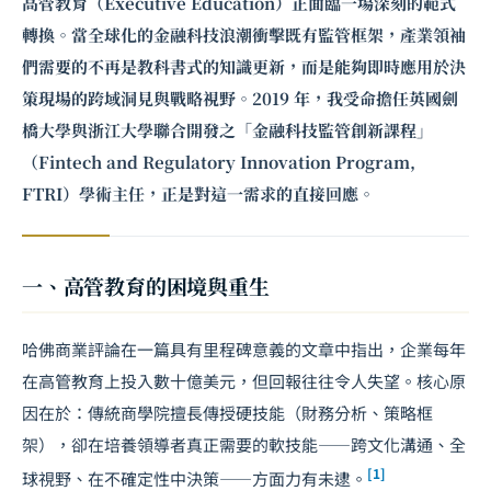
高管教育（Executive Education）正面臨一場深刻的範式
轉換。當全球化的金融科技浪潮衝擊既有監管框架，產業領袖
們需要的不再是教科書式的知識更新，而是能夠即時應用於決
策現場的跨域洞見與戰略視野。2019 年，我受命擔任英國劍
橋大學與浙江大學聯合開發之「
金融科技監管
創新課程」
（Fintech and Regulatory Innovation Program,
FTRI）學術主任，正是對這一需求的直接回應。
一、高管教育的困境與重生
哈佛商業評論在一篇具有里程碑意義的文章中指出，企業每年
在高管教育上投入數十億美元，但回報往往令人失望。核心原
因在於：傳統商學院擅長傳授硬技能（財務分析、策略框
架），卻在培養領導者真正需要的軟技能——跨文化溝通、全
[1]
球視野、在不確定性中決策——方面力有未逮。