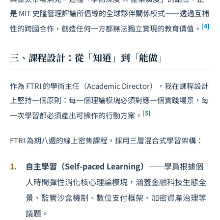
是 MIT 史隆管理評論所倡導的全球夥伴關係模式——透過互補
[4]
性的跨國合作，創造任何一方都無法獨立實現的教育價值。
三、課程設計：從「知道」到「能做」
作為 FTRI 的學術主任（Academic Director），我在課程設計
上堅持一個原則：每一個理論模塊必須對應一個實踐場景，每
[5]
一次學習都必須產出可操作的行動方案。
FTRI 為期八週的線上密集課程，採用三層混合式學習架構：
自主學習（Self-paced Learning）
——學員根據個
人時間彈性消化核心理論模塊，涵蓋金融科技生態全
景、監管沙盒機制、數位支付框架、加密資產治理等
議題。