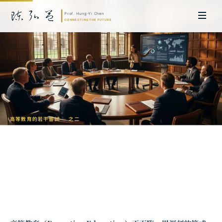
高等教育
的若干嘗試 — 之二
全球高管教育：劍橋 × 浙大金融科技監管
創新課程
陳弘益 教授｜日本名古屋大學法學博士。歷任英國劍橋大學研究員暨亞太地
區代表、浙江大學國際聯合商學院 MBA 主任暨高管教育主任，為世界銀行、
聯合國等國際機構主持跨國政策研究。現帶領超智諮詢，結合商學專業與前沿
科技，提供 AI 及
量子運算
等領域的軟體開發及策略制定服務。