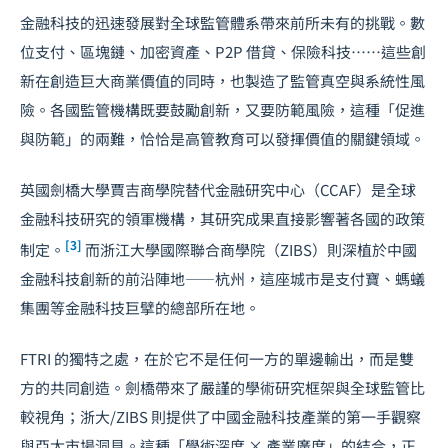
金融科技的迅速發展對全球監管體系帶來前所未有的挑戰。數
位支付、區塊鏈、加密資產、P2P 借貸、保險科技……這些創
新在創造巨大商業價值的同時，也製造了監管真空與系統性風
險。各國監管機構既要鼓勵創新，又要防範風險，這種「促進
與防範」的兩難，恰恰是高管教育可以發揮價值的關鍵領域。
英國劍橋大學賈吉商學院替代金融研究中心（CCAF）是全球
金融科技研究的領軍機構，其研究成果直接影響著各國的政策
[3]
制定。
而浙江大學國際聯合商學院（ZIBS）則深植於中國
金融科技創新的前沿陣地——杭州，這座城市是支付寶、螞蟻
集團等金融科技巨擘的總部所在地。
FTRI 的獨特之處，在於它不是任何一方的單邊輸出，而是雙
方的共同創造。劍橋帶來了嚴謹的學術研究框架與全球監管比
較視角；浙大/ZIBS 則提供了中國金融科技產業的第一手觀察
與亞太市場洞見。這種「學術深度 × 產業廣度」的結合，正