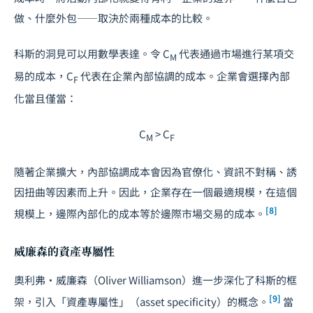
做、什麼外包——取決於兩種成本的比較。
科斯的洞見可以用數學表達。令
C
代表通過市場進行某項交
M
易的成本，
C
代表在企業內部協調的成本。企業會選擇內部
F
化當且僅當：
C
> C
M
F
隨著企業擴大，內部協調成本會因為官僚化、資訊不對稱、誘
因扭曲等因素而上升。因此，企業存在一個最適規模，在這個
[8]
規模上，邊際內部化的成本等於邊際市場交易的成本。
威廉森的資產專屬性
奧利弗·威廉森（Oliver Williamson）進一步深化了科斯的框
[9]
架，引入「資產專屬性」（asset specificity）的概念。
當