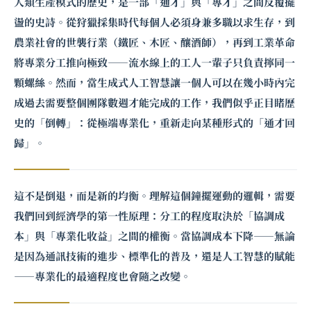
人類生產模式的歷史，是一部「通才」與「專才」之間反覆擺
盪的史詩。從狩獵採集時代每個人必須身兼多職以求生存，到
農業社會的世襲行業（鐵匠、木匠、釀酒師），再到工業革命
將專業分工推向極致——流水線上的工人一輩子只負責擰同一
顆螺絲。然而，當生成式人工智慧讓一個人可以在幾小時內完
成過去需要整個團隊數週才能完成的工作，我們似乎正目睹歷
史的「倒轉」：從極端專業化，重新走向某種形式的「通才回
歸」。
這不是倒退，而是新的均衡。理解這個鐘擺運動的邏輯，需要
我們回到經濟學的第一性原理：分工的程度取決於「協調成
本」與「專業化收益」之間的權衡。當協調成本下降——無論
是因為通訊技術的進步、標準化的普及，還是人工智慧的賦能
——專業化的最適程度也會隨之改變。