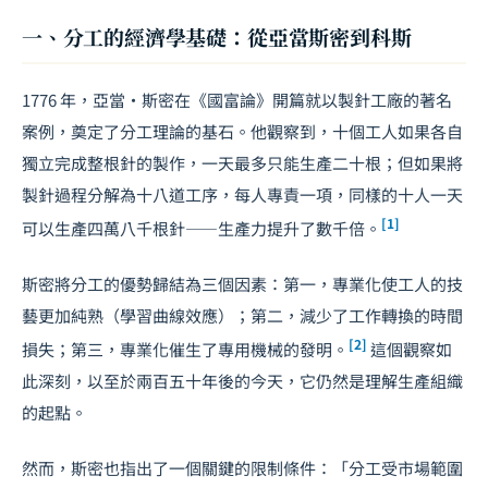
一、分工的經濟學基礎：從亞當斯密到科斯
1776 年，亞當·斯密在《國富論》開篇就以製針工廠的著名
案例，奠定了分工理論的基石。他觀察到，十個工人如果各自
獨立完成整根針的製作，一天最多只能生產二十根；但如果將
製針過程分解為十八道工序，每人專責一項，同樣的十人一天
[1]
可以生產四萬八千根針——生產力提升了數千倍。
斯密將分工的優勢歸結為三個因素：第一，專業化使工人的技
藝更加純熟（學習曲線效應）；第二，減少了工作轉換的時間
[2]
損失；第三，專業化催生了專用機械的發明。
這個觀察如
此深刻，以至於兩百五十年後的今天，它仍然是理解生產組織
的起點。
然而，斯密也指出了一個關鍵的限制條件：「分工受市場範圍