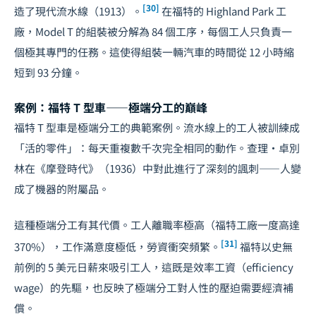
[30]
造了現代流水線（1913）。
在福特的 Highland Park 工
廠，Model T 的組裝被分解為 84 個工序，每個工人只負責一
個極其專門的任務。這使得組裝一輛汽車的時間從 12 小時縮
短到 93 分鐘。
案例：福特 T 型車——極端分工的巔峰
福特 T 型車是極端分工的典範案例。流水線上的工人被訓練成
「活的零件」：每天重複數千次完全相同的動作。查理·卓別
林在《摩登時代》（1936）中對此進行了深刻的諷刺——人變
成了機器的附屬品。
這種極端分工有其代價。工人離職率極高（福特工廠一度高達
[31]
370%），工作滿意度極低，勞資衝突頻繁。
福特以史無
前例的 5 美元日薪來吸引工人，這既是效率工資（efficiency
wage）的先驅，也反映了極端分工對人性的壓迫需要經濟補
償。