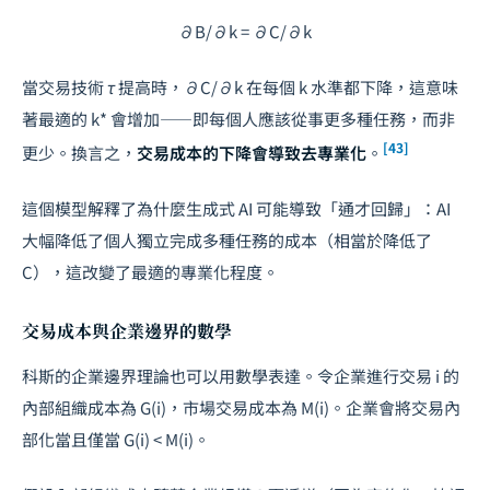
∂B/∂k = ∂C/∂k
當交易技術
τ
提高時，
∂C/∂k
在每個
k
水準都下降，這意味
著最適的
k*
會
增加
——即每個人應該從事更多種任務，而非
[43]
更少。換言之，
交易成本的下降會導致去專業化
。
這個模型解釋了為什麼生成式 AI 可能導致「通才回歸」：AI
大幅降低了個人獨立完成多種任務的成本（相當於降低了
C
），這改變了最適的專業化程度。
交易成本與企業邊界的數學
科斯的企業邊界理論也可以用數學表達。令企業進行交易
i
的
內部組織成本為
G(i)
，市場交易成本為
M(i)
。企業會將交易內
部化當且僅當
G(i) < M(i)
。