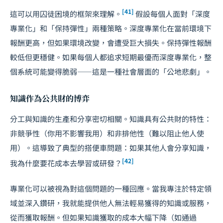
[41]
這可以用囚徒困境的框架來理解。
假設每個人面對「深度
專業化」和「保持彈性」兩種策略。深度專業化在當前環境下
報酬更高，但如果環境改變，會遭受巨大損失。保持彈性報酬
較低但更穩健。如果每個人都追求短期最優而深度專業化，整
個系統可能變得脆弱——這是一種社會層面的「公地悲劇」。
知識作為公共財的博弈
分工與知識的生產和分享密切相關。知識具有公共財的特性：
非競爭性（你用不影響我用）和非排他性（難以阻止他人使
用）。這導致了典型的搭便車問題：如果其他人會分享知識，
[42]
我為什麼要花成本去學習或研發？
專業化可以被視為對這個問題的一種回應。當我專注於特定領
域並深入鑽研，我就能提供他人無法輕易獲得的知識或服務，
從而獲取報酬。但如果知識獲取的成本大幅下降（如通過