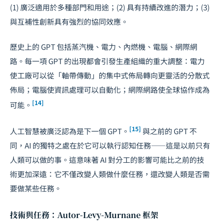
(1) 廣泛適用於多種部門和用途；(2) 具有持續改進的潛力；(3)
與互補性創新具有強烈的協同效應。
歷史上的 GPT 包括蒸汽機、電力、內燃機、電腦、網際網
路。每一項 GPT 的出現都會引發生產組織的重大調整：電力
使工廠可以從「軸帶傳動」的集中式佈局轉向更靈活的分散式
佈局；電腦使資訊處理可以自動化；網際網路使全球協作成為
[14]
可能。
[15]
人工智慧被廣泛認為是下一個 GPT。
與之前的 GPT 不
同，AI 的獨特之處在於它可以執行認知任務——這是以前只有
人類可以做的事。這意味著 AI 對分工的影響可能比之前的技
術更加深遠：它不僅改變人類做什麼任務，還改變人類是否需
要做某些任務。
技術與任務：Autor-Levy-Murnane 框架