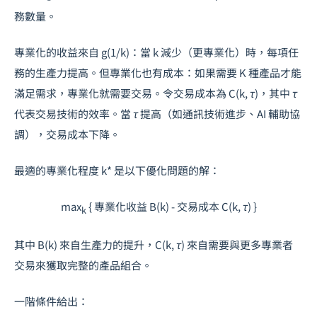
務數量。
專業化的收益來自
g(1/k)
：當
k
減少（更專業化）時，每項任
務的生產力提高。但專業化也有成本：如果需要
K
種產品才能
滿足需求，專業化就需要交易。令交易成本為
C(k, τ)
，其中
τ
代表交易技術的效率。當
τ
提高（如通訊技術進步、AI 輔助協
調），交易成本下降。
最適的專業化程度
k*
是以下優化問題的解：
max
{ 專業化收益 B(k) - 交易成本 C(k, τ) }
k
其中
B(k)
來自生產力的提升，
C(k, τ)
來自需要與更多專業者
交易來獲取完整的產品組合。
一階條件給出：