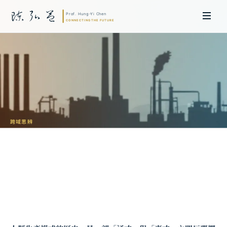
跨域思辨
分工與整合的鐘擺：從家庭作坊到一人公
司的經濟史
陳弘益 教授｜日本名古屋大學法學博士。歷任英國劍橋大學研究員暨亞太地
區代表、浙江大學國際聯合商學院 MBA 主任暨高管教育主任，為世界銀行、
聯合國等國際機構主持跨國政策研究。現帶領超智諮詢，結合商學專業與前沿
科技，提供 AI 及
量子運算
等領域的軟體開發及策略制定服務。