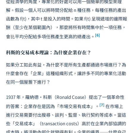
從經濟學的角度，專業化的好處可以用一個簡單的模型來理
解。假設一個人可以將時間分配給
n
種任務，每種任務的產出
函數為
f(t)
，其中
t
是投入的時間。如果
f(t)
呈現遞增的邊際報
酬（至少在某個範圍內），那麼將所有時間集中於一項任務，
[6]
會比平均分配給多項任務產生更高的總產出。
科斯的交易成本理論：為什麼企業存在？
如果分工如此有益，為什麼不是所有生產都通過市場進行？為
什麼會存在「企業」這種組織形式，讓許多不同的專業化活動
在同一個屋簷下進行？
1937 年，羅納德·科斯（Ronald Coase）提出了一個革命性
[7]
的答案：企業存在是因為「市場交易有成本」。
在市場上
進行交易需要付出搜尋、
談判
、監督、執行契約等成本。當這
些「交易成本」（transaction costs）高於在企業內部協調的
成本時，將活動內部化就變得有利。企業的邊界——什麼自己