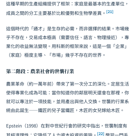
這種早期的生產組織提供了框架：家庭是最基本的生產單位，
[21]
成員之間的分工主要基於比較優勢和生物學差異。
這個時代的「通才」是生存的必需，而非選擇的結果。市場幾
乎不存在，交易成本極高（需要信任、語言、物理接近），專
業化的收益無法變現。用科斯的框架來說，這是一個「企業」
（家庭）極度主導、「市場」幾乎不存在的世界。
第二階段：農業社會的世襲行業
農業革命（約一萬年前）帶來了第一次分工的深化。定居生活
使得專業化成為可能：當你知道你的鄰居明天還會在那裡，你
就可以專注於一項技能，並用產出與他人交換。世襲的行業系
統由此誕生——鐵匠的兒子當鐵匠，木匠的女兒嫁給木匠。
Epstein（1998）在對中世紀行會的研究中指出，世襲制度有
[22]
其經濟理性：它降低了人力資本投資的風險。
學習一門手