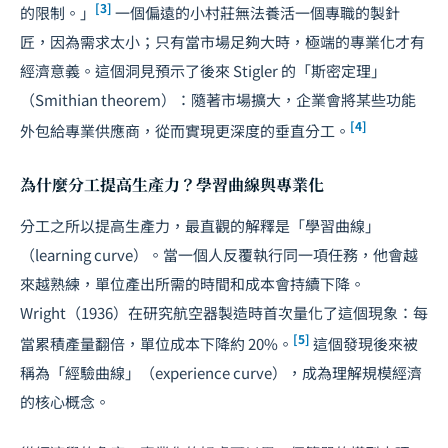
[3]
的限制。」
一個偏遠的小村莊無法養活一個專職的製針
匠，因為需求太小；只有當市場足夠大時，極端的專業化才有
經濟意義。這個洞見預示了後來 Stigler 的「斯密定理」
（Smithian theorem）：隨著市場擴大，企業會將某些功能
[4]
外包給專業供應商，從而實現更深度的垂直分工。
為什麼分工提高生產力？學習曲線與專業化
分工之所以提高生產力，最直觀的解釋是「學習曲線」
（learning curve）。當一個人反覆執行同一項任務，他會越
來越熟練，單位產出所需的時間和成本會持續下降。
Wright（1936）在研究航空器製造時首次量化了這個現象：每
[5]
當累積產量翻倍，單位成本下降約 20%。
這個發現後來被
稱為「經驗曲線」（experience curve），成為理解規模經濟
的核心概念。