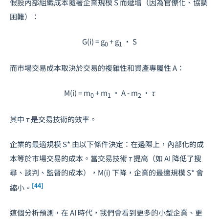
假設內部組織成本隨著企業規模
S
而遞增（因為官僚化、協調
困難）：
G(i) = g
+ g
· S
0
1
而市場交易成本取決於交易的複雜性和資產專屬性
A
：
M(i) = m
+ m
· A - m
· τ
0
1
2
其中
τ
是交易技術的效率。
企業的最適規模
S*
由以下條件決定：在邊際上，內部化的成
本等於市場交易的成本。當交易技術
τ
提高（如 AI 降低了搜
尋、談判、監督的成本），
M(i)
下降，企業的最適規模
S*
會
[44]
縮小。
這個分析預測，在 AI 時代，我們會看到更多的小型企業、更