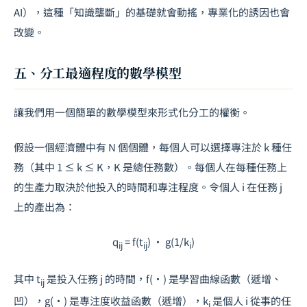
AI），這種「知識壟斷」的基礎就會動搖，專業化的誘因也會
改變。
五、分工最適程度的數學模型
讓我們用一個簡單的數學模型來形式化分工的權衡。
假設一個經濟體中有
N
個個體，每個人可以選擇專注於
k
種任
務（其中 1 ≤
k
≤
K
，
K
是總任務數）。每個人在每種任務上
的生產力取決於他投入的時間和專注程度。令個人
i
在任務
j
上的產出為：
q
= f(t
) · g(1/k
)
ij
ij
i
其中
t
是投入任務
j
的時間，
f(·)
是學習曲線函數（遞增、
ij
凹），
g(·)
是專注度收益函數（遞增），
k
是個人
i
從事的任
i