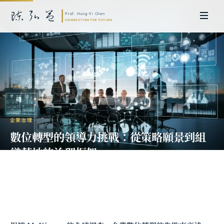
企業治理
數位轉型的領導力挑戰：從策略願景到組
織落地的治理框架
陳弘益 教授｜日本名古屋大學法學博士。歷任英國劍橋大學研究員暨亞太地
區代表、浙江大學國際聯合商學院 MBA 主任暨高管教育主任，為世界銀行、
聯合國等國際機構主持跨國政策研究。現帶領超智諮詢，結合商學專業與前沿
科技，提供 AI 及
量子運算
等領域的軟體開發及策略制定服務。