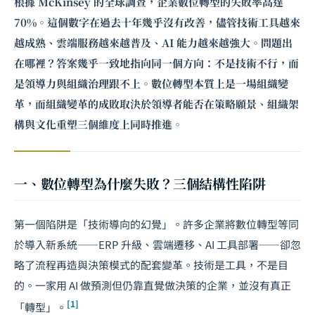
根據 McKinsey 的全球調查，企業數位轉型的失敗率高達
70%。這個數字在過去十年幾乎沒有改善，儘管技術工具越來
越成熟、雲端服務越來越普及、AI 能力越來越強大。問題出
在哪裡？答案幾乎一致地指向同一個方向：不是技術不行，而
是領導力與組織治理跟不上。數位轉型本質上是一場組織變
革，而組織變革的成敗取決於領導者能否在策略願景、組織架
構與文化重塑三個維度上同時推進。
一、數位轉型為什麼失敗？三個結構性陷阱
第一個陷阱是「技術導向的幻覺」。許多企業將數位轉型等同
於導入新系統——ERP 升級、雲端遷移、
AI 工具部署
——卻忽
略了流程再造與決策模式的配套變革。技術是工具，不是目
的。一家用 AI 做預測但仍靠直覺做決策的企業，並沒有真正
[1]
「轉型」。