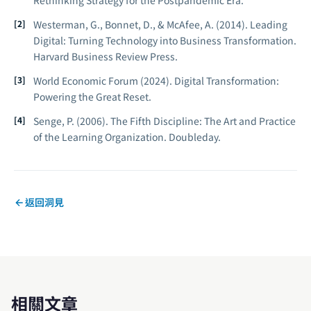
Rethinking Strategy for the Postpandemic Era.
Westerman, G., Bonnet, D., & McAfee, A. (2014).
Leading
Digital: Turning Technology into Business Transformation.
Harvard Business Review Press.
World Economic Forum (2024).
Digital Transformation:
Powering the Great Reset.
Senge, P. (2006).
The Fifth Discipline: The Art and Practice
of the Learning Organization.
Doubleday.
返回洞見
相關文章