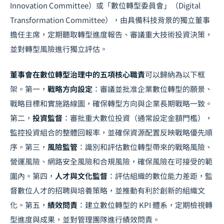
Innovation Committee）或「數位轉型委員會」（Digital
Transformation Committee），由具備科技背景的獨立董事
擔任主席，定期聽取轉型進度報告、審議重大技術投資決策，
並對轉型風險進行獨立評估。
董事會在數位轉型治理中的五項核心職責
可以歸納為以下框
架。第一，
戰略方向設定
：審議並批准企業數位轉型的願景、
戰略目標和實施路線圖，確保轉型方向與企業長期戰略一致。
第二，
投資監督
：審批重大數位投資（通常設定金額門檻），
監控投資組合的整體回報率，並確保資源配置反映戰略優先順
序。第三，
風險監管
：識別和評估數位轉型帶來的戰略風險、
營運風險、網路安全風險和合規風險，確保風險在可接受的範
圍內。第四，
人才與文化監督
：評估組織的數位能力差距，監
督數位人才的招聘與培養策略，並推動有利於創新的組織文
化。第五，
績效問責
：建立數位轉型的 KPI 體系，定期檢視轉
型進度與成果，並對管理團隊進行績效問責。