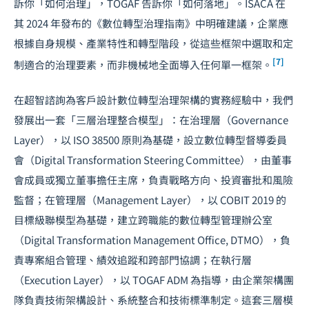
訴你「如何治理」，TOGAF 告訴你「如何落地」。ISACA 在
其 2024 年發布的《數位轉型治理指南》中明確建議，企業應
根據自身規模、產業特性和轉型階段，從這些框架中選取和定
[7]
制適合的治理要素，而非機械地全面導入任何單一框架。
在超智諮詢為客戶設計數位轉型治理架構的實務經驗中，我們
發展出一套「三層治理整合模型」：在治理層（Governance
Layer），以 ISO 38500 原則為基礎，設立數位轉型督導委員
會（Digital Transformation Steering Committee），由董事
會成員或獨立董事擔任主席，負責戰略方向、投資審批和風險
監督；在管理層（Management Layer），以 COBIT 2019 的
目標級聯模型為基礎，建立跨職能的數位轉型管理辦公室
（Digital Transformation Management Office, DTMO），負
責專案組合管理、績效追蹤和跨部門協調；在執行層
（Execution Layer），以 TOGAF ADM 為指導，由企業架構團
隊負責技術架構設計、系統整合和技術標準制定。這套三層模