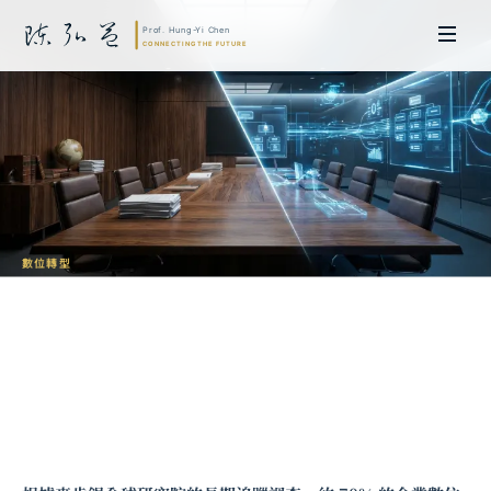
數位轉型
企業數位轉型治理框架：從戰略規劃到執
行落地的系統性方法論
陳弘益 教授｜日本名古屋大學法學博士。歷任英國劍橋大學研究員暨亞太地
區代表、浙江大學國際聯合商學院 MBA 主任暨高管教育主任，為世界銀行、
聯合國等國際機構主持跨國政策研究。現帶領超智諮詢，結合商學專業與前沿
科技，提供 AI 及
量子運算
等領域的軟體開發及策略制定服務。