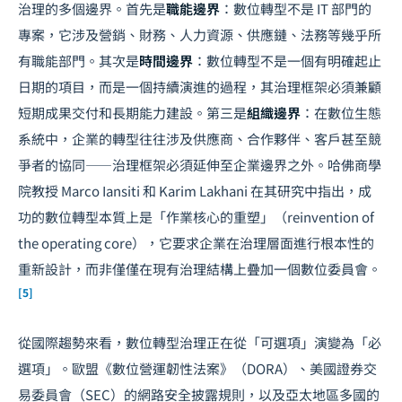
治理的多個邊界。首先是
職能邊界
：數位轉型不是 IT 部門的
專案，它涉及營銷、財務、人力資源、供應鏈、法務等幾乎所
有職能部門。其次是
時間邊界
：數位轉型不是一個有明確起止
日期的項目，而是一個持續演進的過程，其治理框架必須兼顧
短期成果交付和長期能力建設。第三是
組織邊界
：在數位生態
系統中，企業的轉型往往涉及供應商、合作夥伴、客戶甚至競
爭者的協同——治理框架必須延伸至企業邊界之外。哈佛商學
院教授 Marco Iansiti 和 Karim Lakhani 在其研究中指出，成
功的數位轉型本質上是「作業核心的重塑」（reinvention of
the operating core），它要求企業在治理層面進行根本性的
重新設計，而非僅僅在現有治理結構上疊加一個數位委員會。
[5]
從國際趨勢來看，數位轉型治理正在從「可選項」演變為「必
選項」。歐盟《數位營運韌性法案》（DORA）、美國證券交
易委員會（SEC）的網路安全披露規則，以及亞太地區多國的