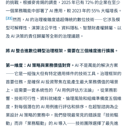
的挑戰。根據麥肯錫的調查，2025 年已有 72% 的企業在至少
一個業務職能中部署了 AI 應用，較 2023 年的 55% 大幅增長。
[21]
然而，AI 的治理複雜度遠超傳統的數位技術——它涉及模
型可解釋性、演算法公平性、資料隱私、智慧財產權歸屬、以
及 AI 決策的責任歸屬等全新的治理議題。
將 AI 整合進數位轉型治理框架，需要在三個維度進行擴展。
第一維度：AI 策略與業務價值對齊。
AI 不是萬能的解決方案
——它是一組強大但有特定適用條件的技術工具。治理框架的
首要任務，是確保 AI 投資聚焦在能產生最大業務價值的場景
上。這需要一套系統性的「AI 用例評估方法論」，從業務影
響、技術可行性、資料就緒度、倫理風險和組織準備度五個維
度，對每個潛在的 AI 用例進行評估和排序。在超智諮詢為企
業設計 AI 策略的實務中，我們發現最常見的錯誤是「技術驅
動」而非「業務驅動」的 AI 導入——技術團隊選擇了最先進