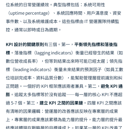
位系統的日常營運績效。典型指標包括：系統可用性
（uptime percentage）、系統回應時間、用戶滿意度、資安
事件數、以及系統維護成本。這些指標由 IT 營運團隊持續監
控，通常以即時或日為週期。
KPI 設計的關鍵原則
有三個。第一，
平衡領先指標和落後指
標
。落後指標（lagging indicators）衡量已經發生的結果（如
數位營收成長率），但等到結果出來時可能已經太遲；領先指
標（leading indicators）衡量未來結果的預測因子（如員工數
位培訓完成率、資料品質分數），能幫助管理層提前識別和糾
正問題。一個好的 KPI 框架應該兩者兼具。第二，
避免 KPI 通
膨
。追蹤太多指標等於沒有追蹤——每一層的核心 KPI 不應超
過 5-7 個。第三，
建立 KPI 之間的因果鏈
。四層 KPI 之間應該
有清晰的因果邏輯：營運層的改善應該反映在專案層的成果
上，專案層的成果應該累積為能力層的提升，能力層的提升最
終應該體現在戰略層的目標達成上。如果某一層的 KPI 改善了