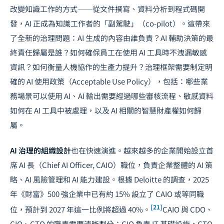
改變知識工作的方式——從文件撰寫、資料分析到程式碼開
發，AI 正成為知識工作者的「副駕駛」（co-pilot）。這帶來
了全新的治理問題：AI 生成的內容由誰負責？AI 輔助決策的最
終責任歸屬是誰？如何確保員工在使用 AI 工具時不洩漏敏感
資訊？如何衡量人機協作的生產力提升？治理框架需要制定明
確的 AI 使用政策（Acceptable Use Policy），包括：哪些業
務場景可以使用 AI、AI 輸出需要經過哪些審核流程、敏感資料
如何在 AI 工具中被處理，以及 AI 相關的智慧財產權如何歸
屬。
AI 治理的組織設計
也在快速演進。越來越多的企業開始設立首
席 AI 長（Chief AI Officer, CAIO）職位，負責企業整體的 AI 策
略、AI 風險管理和 AI 能力建設。根據 Deloitte 的調查，2025
年《財富》500 強企業中已有約 15% 設立了 CAIO 或等同職
[21]
位，預計到 2027 年這一比例將超過 40%。
CAIO 與 CDO、
CIO、CTO 的職責需要清晰劃分：CIO 負責 IT 基礎設施，CTO