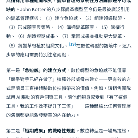
無論採用哪種組織模式，變革管理的系統性方法論都是不可或
缺的。
John Kotter 的八步驟變革模型至今仍是最被廣泛引用
的變革管理框架：（1）建立急迫感、（2）組建領導聯盟、
（3）形成願景與策略、（4）溝通變革願景、（5）賦權行
動、（6）創造短期成果、（7）鞏固成果並推動更大變革、
[19]
（8）將變革根植於組織文化。
在數位轉型的語境中，這八
步驟的應用需要特別注意兩點。
第一是
「急迫感」的建立方式
。數位轉型的急迫感不能僅靠
「競爭對手已經在做了」這種外部威脅來建立——更有效的方
式是讓員工直接體驗數位技術帶來的價值。例如，讓銷售團隊
試用 AI 驅動的客戶洞察工具，讓他們親身感受到「有了這個
工具，我的工作效率提升了三倍」——這種體驗比任何管理層
的演講都更能激發變革的內在動力。
第二是
「短期成果」的戰略性規劃
。數位轉型是一場馬拉松，