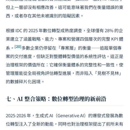
但上一層卻沒有相應改善，這可能意味著我們在衡量錯誤的東
西，或者存在其他未被識別的阻礙因素。
根據 IDC 的 2025 年數位轉型成熟度調查，全球僅有 28% 的企
業建立了涵蓋戰略、能力、專案和營運四個層次的完整 KPI 體
[20]
系。
多數企業仍停留在「專案層」的衡量——追蹤單個專
案的交付進度，但缺乏對整體轉型價值的系統性評估。這正是
治理框架的價值所在：它確保衡量體系的完整性和一致性，使
管理層能從全局視角評估轉型進展，而非陷入「見樹不見林」
的數據碎片化困境。
七、AI 整合策略：數位轉型治理的新前沿
2025-2026 年，生成式 AI（Generative AI）的爆發式發展為數
位轉型注入了全新的動能，同時也對治理框架提出了前所未有