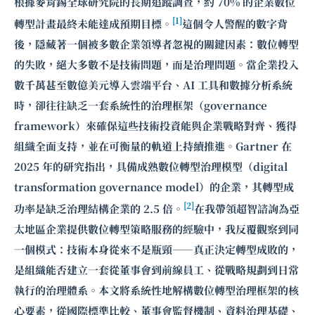
根據麥肯錫全球研究院的長期追蹤調查，約 70% 的企業數位
[1]
轉型計畫最終未能達成預期目標。
這個令人警醒的數字背
後，隱藏著一個被多數企業領導者忽視的關鍵因素：數位轉型
的失敗，絕大多數不是技術問題，而是治理問題。當企業投入
數千萬甚至數億美元導入雲端平台、AI 工具和數據分析系統
時，卻往往缺乏一套系統性的治理框架（governance
framework）來確保這些技術投資能與企業戰略對齊、獲得
組織全面支持，並在可衡量的軌道上持續推進。Gartner 在
2025 年的研究指出，具備成熟數位轉型治理模型（digital
transformation governance model）的企業，其轉型成
[2]
功率是缺乏治理結構企業的 2.5 倍。
在我帶領超智諮詢為亞
太地區企業提供數位轉型策略服務的經驗中，我反覆觀察到同
一個模式：技術本身從來不是瓶頸——真正決定轉型成敗的，
是組織能否建立一套從董事會到前線員工、從戰略規劃到日常
執行的治理體系。本文將系統性地解構數位轉型治理框架的核
心要素，從國際標準比較、董事會監督機制、資料治理基礎、