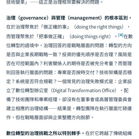
技術變革」——這正是治理框架要解決的問題。
治理（governance）與管理（management）的根本區別，
在於治理聚焦於「做正確的事」（doing the right things），
[4]
而管理聚焦於「把事做正確」（doing things right）。
在數
位轉型的語境中，治理回答的是戰略層面的問題：轉型的方向
是否與企業長期戰略一致？投資的優先順序是否合理？風險是
否在可控範圍內？利害關係人的期待是否被充分考量？而管理
則回答執行層面的問題：專案是否按時交付？技術架構是否穩
定？系統是否符合規範？一個常見的治理失敗模式是：企業設
立了數位轉型辦公室（Digital Transformation Office），配
備了技術團隊和專案經理，卻沒有在董事會或高層管理委員會
建立相應的治理結構——結果是，轉型團隊在執行層面忙碌運
作，但在戰略層面卻與企業整體方向脫節。
數位轉型的治理挑戰之所以特別棘手，
在於它跨越了傳統組織