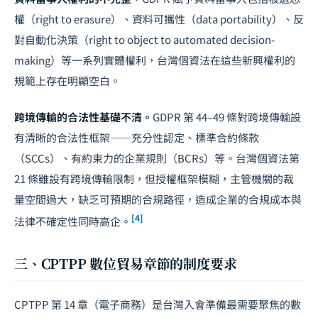
權（right to erasure）、資料可攜性（data portability）、反
對自動化決策（right to object to automated decision-
making）等一系列實體權利，台灣個資法在這些新興權利的
規範上存在明顯空白。
跨境傳輸的合法性基礎不清。
GDPR 第 44–49 條對跨境傳輸設
有清晰的合法性框架——充分性認定、標準合約條款
（SCCs）、有約束力的企業規則（BCRs）等。台灣個資法第
21 條雖設有跨境傳輸限制，但授權框架模糊，主管機關的裁
量空間過大，缺乏可預期的合規路徑，造成企業的合規成本與
[4]
法律不確定性
同時高企。
三、CPTPP 數位貿易章節的制度要求
CPTPP 第 14 章（電子商務）是台灣入會準備最需要聚焦的數