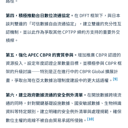
路徑。
第四，積極推動台日數位流通協定。
在 DFFT 框架下，與日本
談判雙邊的「可信數據自由流通協定」，建立雙邊的充分性互
認機制，並以此作為爭取其他 CPTPP 締約方支持的重要外交
槓桿。
第五，強化 APEC CBPR 的實質參與。
增加推廣 CBPR 認證的
資源投入，設定年度認證企業數量目標，並積極參與 CBPR 框
架的升級討論——特別是正在進行中的 CBPR Global 擴展計
[9]
畫，爭取台灣在亞太數據治理制度建設中的更大話語權。
第六，建立政府數據流通的安全例外清單。
在開放數據跨境流
通的同時，針對關鍵基礎設施數據、國安敏感數據、生物辨識
資料等特定類別，建立明確的安全例外清單與處理規範，確保
[10]
數位主權
的底線不被自由貿易承諾所侵蝕。