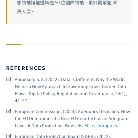
想領袖論壇邀集逾 50 位國際領袖、累計觀眾逾 30
萬人次。
REFERENCES
Aaronson, S. A. (2022). Data Is Different: Why the World
Needs a New Approach to Governing Cross-border Data
Flows.
Digital Policy, Regulation and Governance, 24
(1),
44–57.
European Commission. (2023).
Adequacy Decisions: How
the EU Determines if a Non-EU Country has an Adequate
Level of Data Protection.
Brussels: EC.
ec.europa.eu
European Data Protection Board (EDPB). (2022).