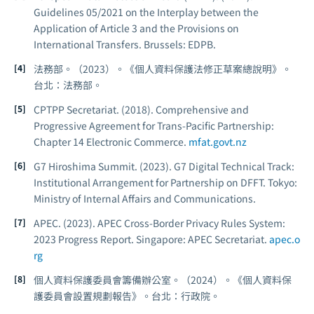
Guidelines 05/2021 on the Interplay between the
Application of Article 3 and the Provisions on
International Transfers.
Brussels: EDPB.
法務部。（2023）。《個人資料保護法修正草案總說明》。
台北：法務部。
CPTPP Secretariat. (2018).
Comprehensive and
Progressive Agreement for Trans-Pacific Partnership:
Chapter 14 Electronic Commerce.
mfat.govt.nz
G7 Hiroshima Summit. (2023).
G7 Digital Technical Track:
Institutional Arrangement for Partnership on DFFT.
Tokyo:
Ministry of Internal Affairs and Communications.
APEC. (2023).
APEC Cross-Border Privacy Rules System:
2023 Progress Report.
Singapore: APEC Secretariat.
apec.o
rg
個人資料保護委員會籌備辦公室。（2024）。《個人資料保
護委員會設置規劃報告》。台北：行政院。