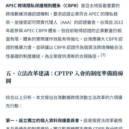
APEC 跨境隱私保護規則體系（CBPR）
是亞太地區最重要的
跨境數據流通認證機制，要求認證企業符合 APEC 的隱私框
架，並接受認可問責代理人（AAA）的認證審查。台灣自 2013
年起參與 APEC CBPR 體系，但目前取得認證的企業數量仍相
當有限，體系的實際運作效能有待強化。台灣應擴大 CBPR 認
證的推廣力度，並研議以 CBPR 認證作為個資法跨境傳輸合法
[7]
性基礎的制度連結，為企業提供清晰的合規路徑。
五、立法改革建議：CPTPP 入會的制度準備路線
圖
綜合以上分析，本文提出台灣數據跨境流動立法改革的六項優
先行動：
第一，設立獨立的個人資料保護委員會。
這是個資法改革最根
本且最優先的制度建設。獨立監管機關不僅是 GDPR 充分性認