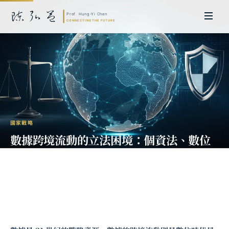
國家戰略
數據跨境流動的立法困境：個資法、數位
主權與台灣加入 CPTPP 的制度準備
陳弘益 教授｜日本名古屋大學法學博士。歷任英國劍橋大學研究員暨亞太地
區代表、浙江大學國際聯合商學院 MBA 主任暨高管教育主任，為世界銀行、
聯合國等國際機構主持跨國政策研究。現帶領超智諮詢，結合商學專業與前沿
科技，提供 AI 及
量子運算
等領域的軟體開發及策略制定服務。