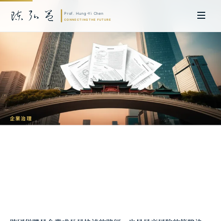
企業治理
跨國併購的治理挑戰：法律盡職調查、文
化整合與價值創造
陳弘益 教授｜日本名古屋大學法學博士。歷任英國劍橋大學研究員暨亞太地
區代表、浙江大學國際聯合商學院 MBA 主任暨高管教育主任，為世界銀行、
聯合國等國際機構主持跨國政策研究。現帶領超智諮詢，結合商學專業與前沿
科技，提供 AI 及
量子運算
等領域的軟體開發及策略制定服務。