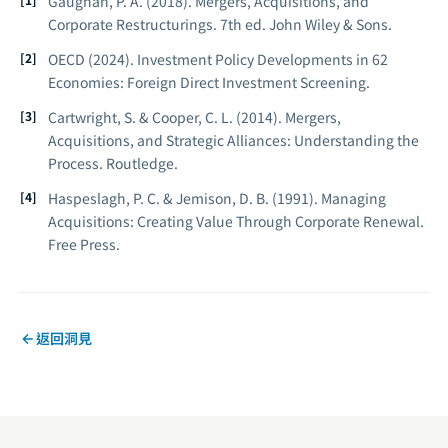
Gaughan, P. A. (2018).
Mergers, Acquisitions, and
Corporate Restructurings.
7th ed. John Wiley & Sons.
OECD (2024).
Investment Policy Developments in 62
Economies: Foreign Direct Investment Screening.
Cartwright, S. & Cooper, C. L. (2014).
Mergers,
Acquisitions, and Strategic Alliances: Understanding the
Process.
Routledge.
Haspeslagh, P. C. & Jemison, D. B. (1991).
Managing
Acquisitions: Creating Value Through Corporate Renewal.
Free Press.
返回洞見