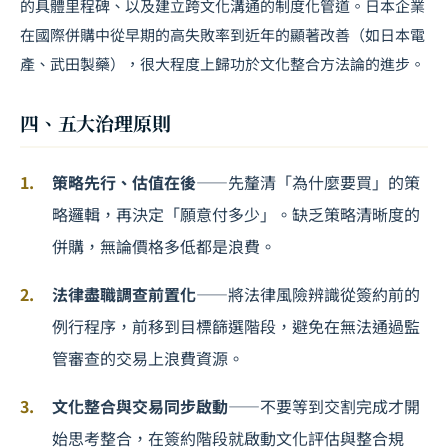
的具體里程碑、以及建立跨文化溝通的制度化管道。日本企業
在國際併購中從早期的高失敗率到近年的顯著改善（如日本電
產、武田製藥），很大程度上歸功於文化整合方法論的進步。
四、五大治理原則
策略先行、估值在後
——先釐清「為什麼要買」的策
略邏輯，再決定「願意付多少」。缺乏策略清晰度的
併購，無論價格多低都是浪費。
法律盡職調查前置化
——將法律風險辨識從簽約前的
例行程序，前移到目標篩選階段，避免在無法通過監
管審查的交易上浪費資源。
文化整合與交易同步啟動
——不要等到交割完成才開
始思考整合，在簽約階段就啟動文化評估與整合規