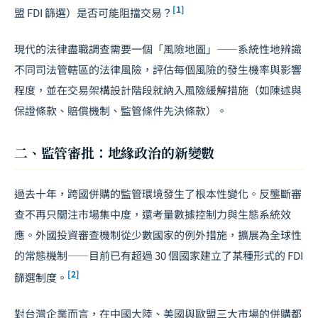
[1]
盟 FDI 篩選）是否可能阻擋交易？
現代的法律盡職調查需要一個「風險地圖」——系統性地辨識
不同司法管轄區的法律風險，評估每個風險的發生機率與影響
程度，並在交易架構設計階段就納入風險緩解措施（如陳述與
保證條款、賠償機制、監管條件先決條款）。
二、監管審批：地緣政治的新變數
過去十年，跨國併購的監管環境發生了根本性變化。反壟斷審
查不再只關注市場集中度，還考量數據控制力與生態系統效
應。外國投資審查機制從少數國家的例外措施，擴展為全球性
的常態機制——目前已有超過 30 個國家建立了某種形式的 FDI
[2]
篩選制度。
對台灣企業而言，在中國大陸、美國與歐盟三大市場的併購都