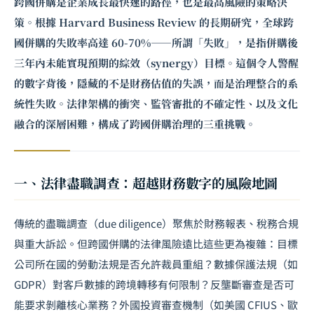
跨國併購是企業成長最快速的路徑，也是最高風險的策略決
策。根據 Harvard Business Review 的長期研究，全球跨
國併購的失敗率高達 60-70%——所謂「失敗」，是指併購後
三年內未能實現預期的綜效（synergy）目標。這個令人警醒
的數字背後，隱藏的不是財務估值的失誤，而是治理整合的系
統性失敗。法律架構的衝突、監管審批的不確定性、以及文化
融合的深層困難，構成了跨國併購治理的三重挑戰。
一、法律盡職調查：超越財務數字的風險地圖
傳統的盡職調查（due diligence）聚焦於財務報表、稅務合規
與重大訴訟。但跨國併購的法律風險遠比這些更為複雜：目標
公司所在國的勞動法規是否允許裁員重組？數據保護法規（如
GDPR）對客戶數據的跨境轉移有何限制？反壟斷審查是否可
能要求剝離核心業務？外國投資審查機制（如美國 CFIUS、歐