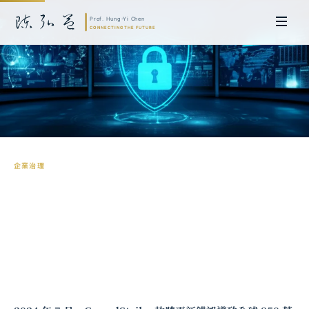
企業治理
企業數位韌性：董事會如何治理網路安全
與營運持續風險
陳弘益 教授｜日本名古屋大學法學博士。歷任英國劍橋大學研究員暨亞太地
區代表、浙江大學國際聯合商學院 MBA 主任暨高管教育主任，為世界銀行、
聯合國等國際機構主持跨國政策研究。現帶領超智諮詢，結合商學專業與前沿
科技，提供 AI 及
量子運算
等領域的軟體開發及策略制定服務。