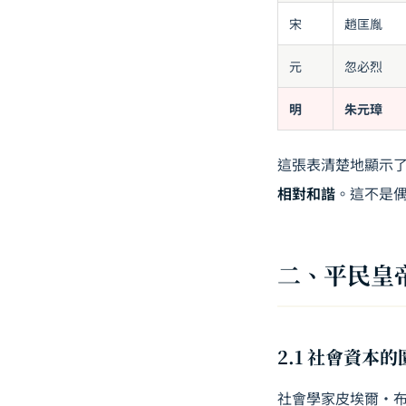
宋
趙匡胤
元
忽必烈
明
朱元璋
這張表清楚地顯示
相對和諧
。這不是
二、平民皇
2.1 社會資本的
社會學家皮埃爾·布迪