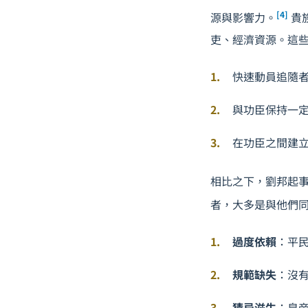
[4]
源與影響力。
貴
吏、經濟資源。這
快速動員追隨
與功臣保持一
在功臣之間建
相比之下，劉邦起
者，大多是與他們
過度依賴
：平
規範缺失
：沒
猜忌滋生
：皇