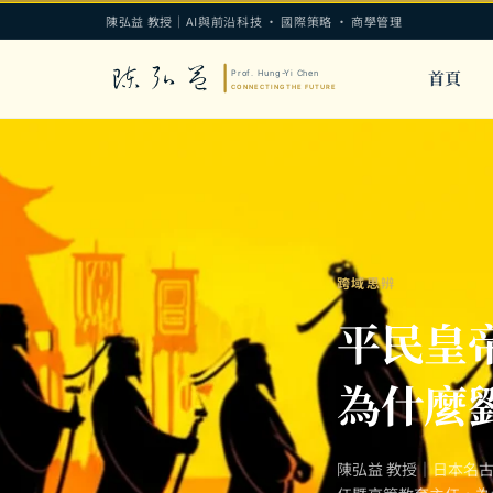
陳弘益 教授｜AI與前沿科技 · 國際策略 · 商學管理
首頁
跨域思辨
平民皇
為什麼
陳弘益 教授｜日本名