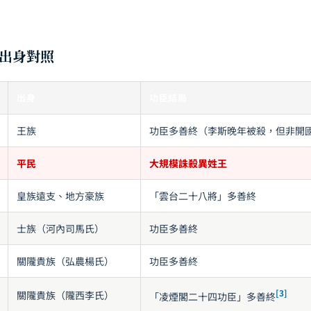
出身對照
出身
功臣結局
王族
功臣多善終（李斯晚年被殺，但非開
平民
大規模誅殺異姓王
皇族遠支、地方豪族
「雲台二十八將」多善終
士族（河內司馬氏）
功臣多善終
關隴貴族（弘農楊氏）
功臣多善終
[3]
關隴貴族（隴西李氏）
「凌煙閣二十四功臣」多善終