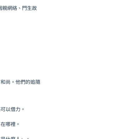
姻親網絡、門生故
方和尚。他們的追隨
絡可以借力。
界在哪裡。
前是什麼人」。