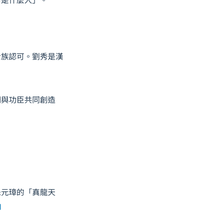
士族認可。劉秀是漢
們與功臣共同創造
朱元璋的「真龍天
]