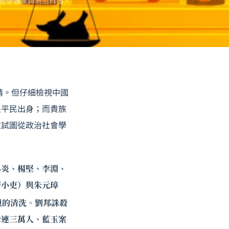
商學專業與前沿科技，
情。但仔細檢視中國
是平民出身；而貴族
文試圖從政治社會學
馬炎、楊堅、李淵、
層小吏）與朱元璋
模的清洗。劉邦誅殺
牽連三萬人、藍玉案