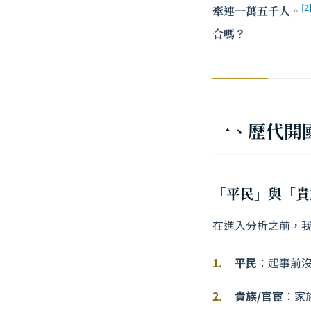
[2
牽連一萬五千人。
合嗎？
一、歷代開
「平民」與「貴
在進入分析之前，
平民
：起事前
貴族/官宦
：家