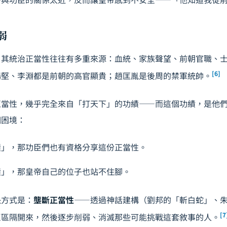
弱
，其統治正當性往往有多重來源：血統、家族聲望、前朝官職、
[6]
楊堅、李淵都是前朝的高官顯貴；趙匡胤是後周的禁軍統帥。
正當性，幾乎完全來自「打天下」的功績——而這個功績，是他
個困境：
績」，那功臣們也有資格分享這份正當性。
績」，那皇帝自己的位子也站不住腳。
決方式是：
壟斷正當性
——透過神話建構（劉邦的「斬白蛇」、
[7
臣區隔開來，然後逐步削弱、消滅那些可能挑戰這套敘事的人。