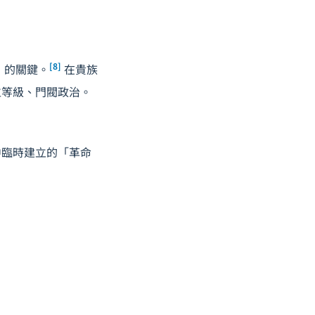
[8]
本」的關鍵。
在貴族
位等級、門閥政治。
中臨時建立的「革命