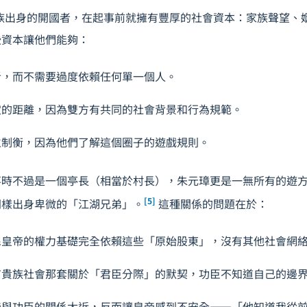
族出身的開國者，在起事前就擁有豐厚的社會資本：家族聲望、
些資本讓他們能夠：
者，而不需要過度依賴任何單一個人。
定的距離，因為雙方有共同的社會背景和行為規範。
立制衡，因為他們了解這個圈子的遊戲規則。
事時不過是一個亭長（相當於村長），朱元璋更是一無所有的遊
[5]
同樣出身卑微的「江湖兄弟」。
這種關係的問題在於：
民皇帝的權力基礎完全依賴這些「原始股東」，沒有其他社會網
有貴族社會那套關於「君臣分際」的默契，功臣不知道自己的邊
帝與功臣的關係太近，反而讓皇帝感到不安全——「他知道我從