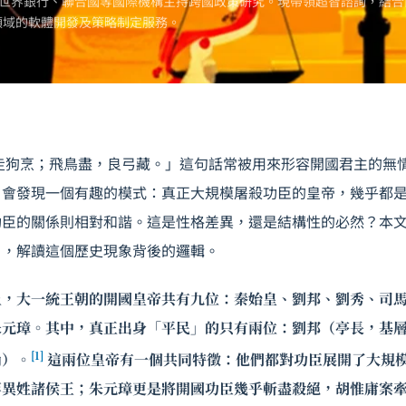
世界銀行、聯合國等國際機構主持跨國政策研究。現帶領超智諮詢，結合
領域的軟體開發及策略制定服務。
走狗烹；飛鳥盡，良弓藏。」這句話常被用來形容開國君主的無
，會發現一個有趣的模式：真正大規模屠殺功臣的皇帝，幾乎都
功臣的關係則相對和諧。這是性格差異，還是結構性的必然？本
角，解讀這個歷史現象背後的邏輯。
上，大一統王朝的開國皇帝共有九位：秦始皇、劉邦、劉秀、司
朱元璋。其中，真正出身「平民」的只有兩位：劉邦（亭長，基
[1]
尚）。
這兩位皇帝有一個共同特徵：他們都對功臣展開了大規
等異姓諸侯王；朱元璋更是將開國功臣幾乎斬盡殺絕，胡惟庸案