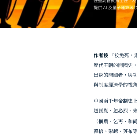
任暨高管教育主任，為
提供 AI 及
量子運算
等
作者按
「狡兔死，
歷代王朝的開國史
出身的開國者，與
與制度經濟學的視
中國兩千年帝制史
趙匡胤、忽必烈、
（佃農、乞丐、和
韓信、彭越、英布