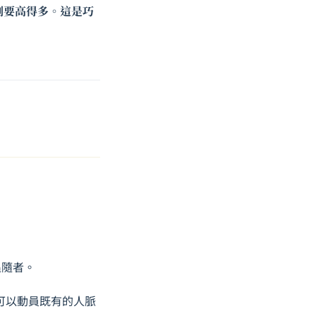
例要高得多。這是巧
：
追隨者。
可以動員既有的人脈