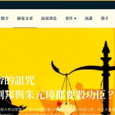
簡介
洞見文章
最新消息
著作 ▾
演講
徵才
帝的詛咒
劉邦與朱元璋都要殺功臣
古屋大學法學博士。歷任英國劍橋大學研究員暨亞太地區代表、浙江大學國際