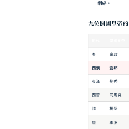
網絡。
九位開國皇帝的
朝代
開國皇帝
秦
嬴政
西漢
劉邦
東漢
劉秀
西晉
司馬炎
隋
楊堅
唐
李淵