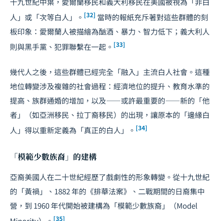
十九世紀中葉，愛爾蘭移民和義大利移民在美國被視為「非白
[32]
人」或「次等白人」。
當時的報紙充斥著對這些群體的刻
板印象：愛爾蘭人被描繪為酗酒、暴力、智力低下；義大利人
[33]
則與黑手黨、犯罪聯繫在一起。
幾代人之後，這些群體已經完全「融入」主流白人社會。這種
地位轉變涉及複雜的社會過程：經濟地位的提升、教育水準的
提高、族群通婚的增加，以及——或許最重要的——新的「他
者」（如亞洲移民、拉丁裔移民）的出現，讓原本的「邊緣白
[34]
人」得以重新定義為「真正的白人」。
「模範少數族裔」的建構
亞裔美國人在二十世紀經歷了戲劇性的形象轉變。從十九世紀
的「黃禍」、1882 年的《排華法案》、二戰期間的日裔集中
營，到 1960 年代開始被建構為「模範少數族裔」（Model
[35]
Minority）。