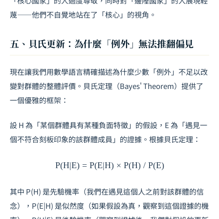
「核心國家」的人過度尊敬，同時對「邊陲國家」的人展現輕
蔑——他們不自覺地站在了「核心」的視角。
五、貝氏更新：為什麼「例外」無法推翻偏見
現在讓我們用數學語言精確描述為什麼少數「例外」不足以改
變對群體的整體評價。貝氏定理（Bayes' Theorem）提供了
一個優雅的框架：
設 H 為「某個群體具有某種負面特徵」的假設，E 為「遇見一
個不符合刻板印象的該群體成員」的證據。根據貝氏定理：
P(H|E) = P(E|H) × P(H) / P(E)
其中 P(H) 是先驗機率（我們在遇見這個人之前對該群體的信
念），P(E|H) 是似然度（如果假設為真，觀察到這個證據的機