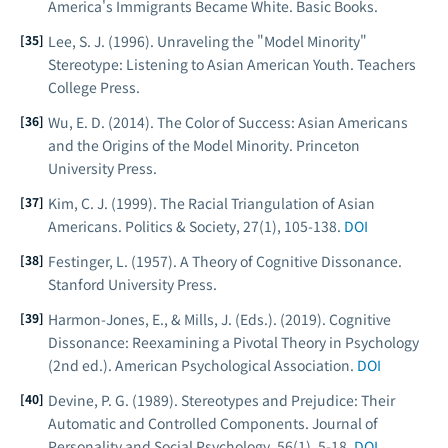
America's Immigrants Became White
. Basic Books.
Lee, S. J. (1996).
Unraveling the "Model Minority"
Stereotype: Listening to Asian American Youth
. Teachers
College Press.
Wu, E. D. (2014).
The Color of Success: Asian Americans
and the Origins of the Model Minority
. Princeton
University Press.
Kim, C. J. (1999). The Racial Triangulation of Asian
Americans.
Politics & Society
, 27(1), 105-138.
DOI
Festinger, L. (1957).
A Theory of Cognitive Dissonance
.
Stanford University Press.
Harmon-Jones, E., & Mills, J. (Eds.). (2019).
Cognitive
Dissonance: Reexamining a Pivotal Theory in Psychology
(2nd ed.). American Psychological Association.
DOI
Devine, P. G. (1989). Stereotypes and Prejudice: Their
Automatic and Controlled Components.
Journal of
Personality and Social Psychology
, 56(1), 5-18.
DOI