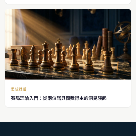
思想對話
賽局理論入門：從兩位諾貝爾獎得主的洞見談起