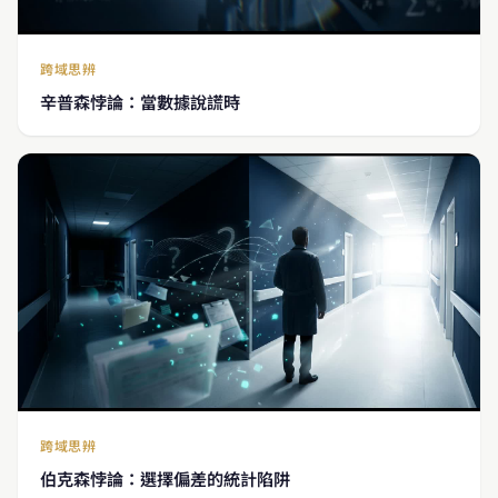
跨域思辨
辛普森悖論：當數據說謊時
跨域思辨
伯克森悖論：選擇偏差的統計陷阱