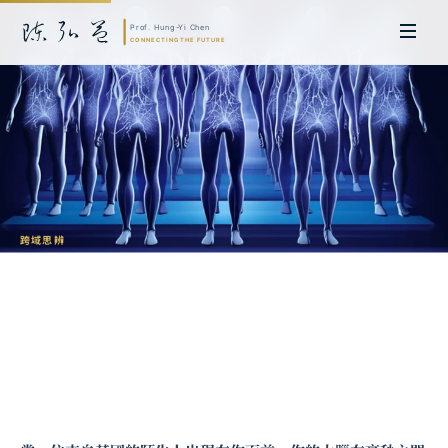
跨域思辨
認知捷徑的代價：為什麼我們會自動排
序？
陳弘益 教授｜日本名古屋大學法學博士。歷任英國劍橋大學研究員暨亞太地
區代表、浙江大學國際聯合商學院 MBA 主任暨高管教育主任，為世界銀行、
聯合國等國際機構主持跨國政策研究。現帶領超智諮詢，結合商學專業與前沿
科技，提供 AI 及
量子運算
等領域的軟體開發及策略制定服務。