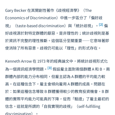
Gary Becker 在其開創性著作《歧視經濟學》（The
Economics of Discrimination）中進一步區分了「偏好歧
[2]
視」（taste-based discrimination）與「統計歧視」。
偏
好歧視源於對特定群體的厭惡，是非理性的；統計歧視則是基
於資訊不完整的理性推斷。這個區分至關重要——它意味著即
使消除了所有惡意，歧視仍可能以「理性」的形式存在。
Kenneth Arrow 在 1973 年的經典論文中，將統計歧視形式化
[3]
為一個資訊經濟學問題。
假設雇主面對兩個群體 A 和 B，兩
群體內部的能力分布相同，但雇主認為 A 群體的平均能力較
高。在這種信念下，雇主會傾向雇用 A 群體的成員。問題在
於：如果這種信念導致 B 群體獲得較少的教育投資機會，B 群
體的實際平均能力可能真的下降，從而「驗證」了雇主最初的
信念。這就是所謂的「自我實現的歧視」（self-fulfilling
discrimination）。