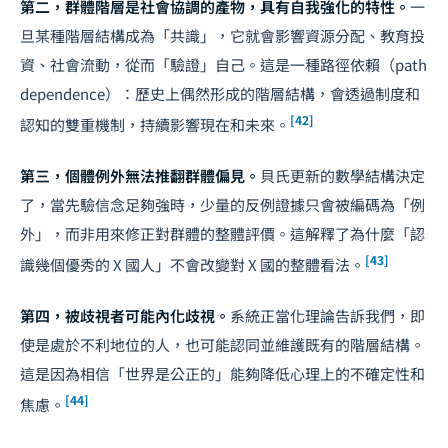
第二，群體階層是社會協調的產物，具有自我強化的特性。
一
旦某種階層結構成為「共識」，它就會影響資源分配、教育投
資、社會流動，從而「驗證」自己。這是一種路徑依賴（path
dependence）：歷史上偶然形成的階層結構，會透過制度和
[42]
認知的雙重機制，持續影響現在和未來。
第三，個體例外無法推翻群體偏見。
貝氏更新的數學結構決定
了，當先驗信念足夠強時，少量的反例證據只會被編碼為「例
外」，而非用來修正對群體的整體評價。這解釋了為什麼「認
[43]
識幾個優秀的 X 國人」不會改變對 X 國的整體看法。
第四，被歧視者可能內化歧視。
系統正當化理論告訴我們，即
使是處於不利地位的人，也可能認同並維護既有的階層結構。
這是因為相信「世界是公正的」能夠降低心理上的不確定性和
[44]
焦慮。