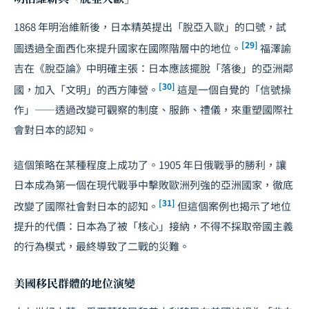
1868 年明治維新後，日本精英提出「脫亞入歐」的口號，試
[29]
圖透過全面西化來提升國家在國際階層中的地位。
福澤諭
吉在《脫亞論》中明確主張：日本應該擺脫「落後」的亞洲鄰
[30]
國，加入「文明」的西方陣營。
這是一個自覺的「信號操
作」——透過改變可觀察的制度、服飾、禮儀，來重塑國際社
會對日本的認知。
這個策略在某種程度上成功了。1905 年日俄戰爭的勝利，讓
日本成為第一個在現代戰爭中擊敗歐洲列強的亞洲國家，徹底
[31]
改變了國際社會對日本的認知。
但這個案例也揭示了地位
提升的代價：日本為了被「核心」接納，不得不採取帝國主義
的行為模式，最終導致了二戰的災難。
美國移民群體的地位演變