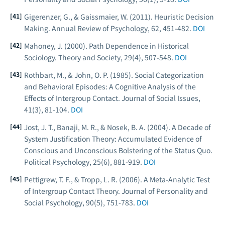
Gigerenzer, G., & Gaissmaier, W. (2011). Heuristic Decision
Making.
Annual Review of Psychology
, 62, 451-482.
DOI
Mahoney, J. (2000). Path Dependence in Historical
Sociology.
Theory and Society
, 29(4), 507-548.
DOI
Rothbart, M., & John, O. P. (1985). Social Categorization
and Behavioral Episodes: A Cognitive Analysis of the
Effects of Intergroup Contact.
Journal of Social Issues
,
41(3), 81-104.
DOI
Jost, J. T., Banaji, M. R., & Nosek, B. A. (2004). A Decade of
System Justification Theory: Accumulated Evidence of
Conscious and Unconscious Bolstering of the Status Quo.
Political Psychology
, 25(6), 881-919.
DOI
Pettigrew, T. F., & Tropp, L. R. (2006). A Meta-Analytic Test
of Intergroup Contact Theory.
Journal of Personality and
Social Psychology
, 90(5), 751-783.
DOI