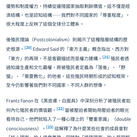
優勢和制度權力，持續從邊陲國家抽取剩餘價值。這不僅是經
濟結構，也是認知結構——我們對不同國家的「尊重程度」，
很大程度上反映了這個全球分工體系。
後殖民理論（Postcolonialism）則揭示了這種階層結構的歷
[20]
史根源。
Edward Said 的「東方主義」概念指出，西方對
[21]
「東方」的再現，不是客觀描述而是權力建構。
殖民者透
過知識生產和文化霸權，將被殖民者定義為「落後」、「野
蠻」、「需要教化」的他者。這些殖民時期形成的認知框架，
至今仍影響著我們對不同國家、不同人群的想像。
Frantz Fanon 在《黑皮膚，白面具》中深刻分析了被殖民者如
[22]
何內化殖民者的價值觀。
當被壓迫者開始用壓迫者的眼光
看待自己，他們就陷入了一種心理上的「雙重意識」（double
[23]
consciousness）。
這解釋了為什麼某些社會的成員會對