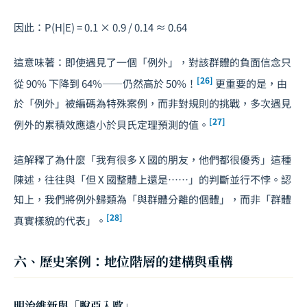
因此：P(H|E) = 0.1 × 0.9 / 0.14 ≈ 0.64
這意味著：即使遇見了一個「例外」，對該群體的負面信念只
[26]
從 90% 下降到 64%——仍然高於 50%！
更重要的是，由
於「例外」被編碼為特殊案例，而非對規則的挑戰，多次遇見
[27]
例外的累積效應遠小於貝氏定理預測的值。
這解釋了為什麼「我有很多 X 國的朋友，他們都很優秀」這種
陳述，往往與「但 X 國整體上還是⋯⋯」的判斷並行不悖。認
知上，我們將例外歸類為「與群體分離的個體」，而非「群體
[28]
真實樣貌的代表」。
六、歷史案例：地位階層的建構與重構
明治維新與「脫亞入歐」