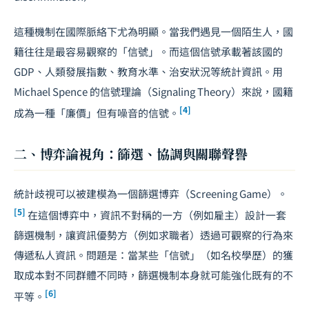
這種機制在國際脈絡下尤為明顯。當我們遇見一個陌生人，國
籍往往是最容易觀察的「信號」。而這個信號承載著該國的
GDP、人類發展指數、教育水準、治安狀況等統計資訊。用
Michael Spence 的信號理論（Signaling Theory）來說，國籍
[4]
成為一種「廉價」但有噪音的信號。
二、博弈論視角：篩選、協調與關聯聲譽
統計歧視可以被建模為一個篩選博弈（Screening Game）。
[5]
在這個博弈中，資訊不對稱的一方（例如雇主）設計一套
篩選機制，讓資訊優勢方（例如求職者）透過可觀察的行為來
傳遞私人資訊。問題是：當某些「信號」（如名校學歷）的獲
取成本對不同群體不同時，篩選機制本身就可能強化既有的不
[6]
平等。