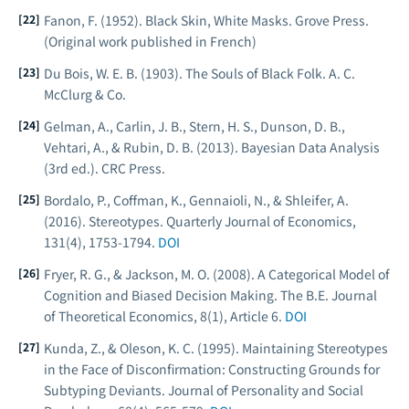
Fanon, F. (1952).
Black Skin, White Masks
. Grove Press.
(Original work published in French)
Du Bois, W. E. B. (1903).
The Souls of Black Folk
. A. C.
McClurg & Co.
Gelman, A., Carlin, J. B., Stern, H. S., Dunson, D. B.,
Vehtari, A., & Rubin, D. B. (2013).
Bayesian Data Analysis
(3rd ed.). CRC Press.
Bordalo, P., Coffman, K., Gennaioli, N., & Shleifer, A.
(2016). Stereotypes.
Quarterly Journal of Economics
,
131(4), 1753-1794.
DOI
Fryer, R. G., & Jackson, M. O. (2008). A Categorical Model of
Cognition and Biased Decision Making.
The B.E. Journal
of Theoretical Economics
, 8(1), Article 6.
DOI
Kunda, Z., & Oleson, K. C. (1995). Maintaining Stereotypes
in the Face of Disconfirmation: Constructing Grounds for
Subtyping Deviants.
Journal of Personality and Social