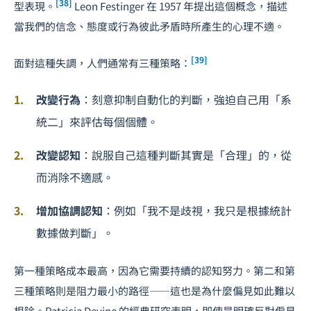
[38]
型表現。
Leon Festinger 在 1957 年提出這個概念，描述
當我們的信念、態度或行為彼此矛盾時所產生的心理不適。
[39]
面對這種失調，人們通常有三種策略：
改變行為
：刻意抑制自動化的判斷，強迫自己用「系
統二」來評估每個個體。
改變認知
：說服自己這種判斷其實是「合理」的，從
而消除不適感。
增加協調認知
：例如「我不是歧視，我只是根據統計
數據做判斷」。
第一種策略成本最高，因為它需要持續的認知努力。第二和第
三種策略則是阻力最小的路徑——這也是為什麼偏見如此難以
根除。Patricia Devine 的經典研究表明，即使是明確反對偏見