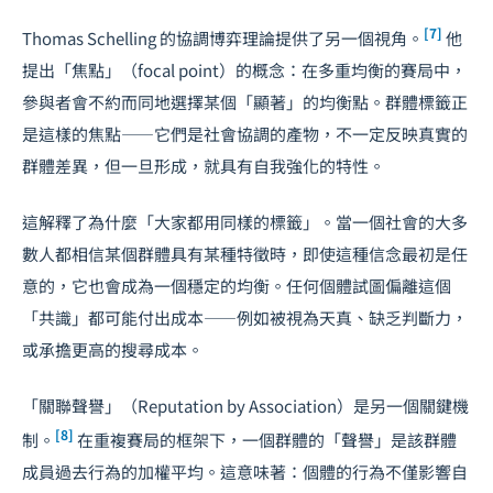
[7]
Thomas Schelling 的協調博弈理論提供了另一個視角。
他
提出「焦點」（focal point）的概念：在多重均衡的賽局中，
參與者會不約而同地選擇某個「顯著」的均衡點。群體標籤正
是這樣的焦點——它們是社會協調的產物，不一定反映真實的
群體差異，但一旦形成，就具有自我強化的特性。
這解釋了為什麼「大家都用同樣的標籤」。當一個社會的大多
數人都相信某個群體具有某種特徵時，即使這種信念最初是任
意的，它也會成為一個穩定的均衡。任何個體試圖偏離這個
「共識」都可能付出成本——例如被視為天真、缺乏判斷力，
或承擔更高的搜尋成本。
「關聯聲譽」（Reputation by Association）是另一個關鍵機
[8]
制。
在重複賽局的框架下，一個群體的「聲譽」是該群體
成員過去行為的加權平均。這意味著：個體的行為不僅影響自