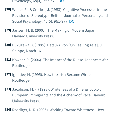
Psychology
, 68(4), 565-579.
DOI
Weber, R., & Crocker, J. (1983). Cognitive Processes in the
Revision of Stereotypic Beliefs.
Journal of Personality and
Social Psychology
, 45(5), 961-977.
DOI
Jansen, M. B. (2000).
The Making of Modern Japan
.
Harvard University Press.
Fukuzawa, Y. (1885). Datsu-A Ron [On Leaving Asia].
Jiji
Shinpo
, March 16.
Kowner, R. (2006).
The Impact of the Russo-Japanese War
.
Routledge.
Ignatiev, N. (1995).
How the Irish Became White
.
Routledge.
Jacobson, M. F. (1998).
Whiteness of a Different Color:
European Immigrants and the Alchemy of Race
. Harvard
University Press.
Roediger, D. R. (2005).
Working Toward Whiteness: How