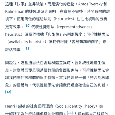
這種「快思」並非缺陷，而是演化的產物。Amos Tversky 和
Kahneman 的捷思法研究表明，在資訊不完整、時間有限的環
境下，使用簡化的經驗法則（heuristics）往往比複雜的分析
[10]
更有效率。
代表性捷思法（representativeness
heuristic）讓我們根據「典型性」來判斷機率；可得性捷思法
（availability heuristic）讓我們根據「容易想起的例子」來
[11]
評估頻率。
問題是，這些捷思法在處理群體差異時，會系統性地產生偏
差。當媒體反覆呈現某個群體的負面形象時，可得性捷思法會
讓我們高估該群體的負面特徵。當我們遇見一個「符合刻板印
象」的個體時，代表性捷思法會讓我們過度確信自己的判斷。
[12]
Henri Tajfel 的社會認同理論（Social Identity Theory）進一
[13]
步解釋了為什麼這種偏見如此頑固。
人類有將自己歸類於