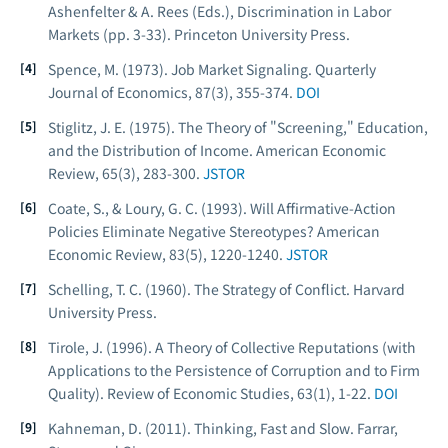
Ashenfelter & A. Rees (Eds.),
Discrimination in Labor
Markets
(pp. 3-33). Princeton University Press.
Spence, M. (1973). Job Market Signaling.
Quarterly
Journal of Economics
, 87(3), 355-374.
DOI
Stiglitz, J. E. (1975). The Theory of "Screening," Education,
and the Distribution of Income.
American Economic
Review
, 65(3), 283-300.
JSTOR
Coate, S., & Loury, G. C. (1993). Will Affirmative-Action
Policies Eliminate Negative Stereotypes?
American
Economic Review
, 83(5), 1220-1240.
JSTOR
Schelling, T. C. (1960).
The Strategy of Conflict
. Harvard
University Press.
Tirole, J. (1996). A Theory of Collective Reputations (with
Applications to the Persistence of Corruption and to Firm
Quality).
Review of Economic Studies
, 63(1), 1-22.
DOI
Kahneman, D. (2011).
Thinking, Fast and Slow
. Farrar,