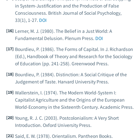
in System-Justification and the Production of False
Consciousness.
British Journal of Social Psychology
,
33(1), 1-27.
DOI
Lerner, M. J. (1980).
The Belief in a Just World: A
Fundamental Delusion
. Plenum Press.
DOI
Bourdieu, P. (1986). The Forms of Capital. In J. Richardson
(Ed.),
Handbook of Theory and Research for the Sociology
of Education
(pp. 241-258). Greenwood Press.
Bourdieu, P. (1984).
Distinction: A Social Critique of the
Judgement of Taste
. Harvard University Press.
Wallerstein, I. (1974).
The Modern World-System I:
Capitalist Agriculture and the Origins of the European
World-Economy in the Sixteenth Century
. Academic Press.
Young, R. J. C. (2003).
Postcolonialism: A Very Short
Introduction
. Oxford University Press.
Said, E. W. (1978).
Orientalism
. Pantheon Books.