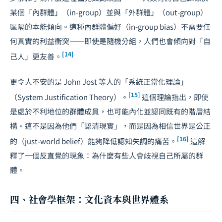
某個「內群體」（in-group）並與「外群體」（out-group）
區隔的本能傾向。這種內群體偏好（in-group bias）不需要任
何真實的利益衝突——即使是隨機分組，人們也會傾向對「自
[14]
己人」更友善。
更令人不安的是 John Jost 等人的「系統正當化理論」
[15]
（System Justification Theory）。
這個理論指出，即使
是處於不利地位的群體成員，也可能內化並認同既有的階層結
構。這不是因為他們「認清現實」，而是因為相信世界是公正
[16]
的（just-world belief）能夠降低認知失調的痛苦。
這解
釋了一個反直覺的現象：為什麼有些人會歧視自己所屬的群
體。
四、社會學框架：文化資本與世界體系