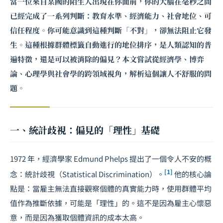
當一位來自某國的陌生人出現在你面前，你的大腦在毫秒之間
已經完成了一系列判斷：教育水準、經濟能力、社會地位、可
信任程度。你可能意識到這種判斷「不對」，卻無法阻止它發
生。這種根據群體標籤自動進行的地位排序，是人類認知的普
遍特徵，還是可以被消除的偏見？本文嘗試從經濟學、博弈
論、心理學與社會學的跨領域視角，解析這個讓人不舒服的問
題。
一、統計歧視：偏見的「理性」基礎
1972 年，經濟學家 Edmund Phelps 提出了一個令人不安的概
[1]
念：統計歧視（Statistical Discrimination）。
他的核心論
點是：當雇主無法直接觀察個體的真實能力時，使用群體平均
值作為推斷依據，可能是「理性」的。這不是因為雇主心懷惡
意，而是因為獲取個體資訊的成本太高。