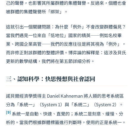
己的聲譽，也影響其所屬群體的集體聲譽。反過來，個體也會
被群體的集體聲譽所「綁架」。
這就引出一個關鍵問題：為什麼「例外」不會改變群體偏見？
當我們遇見一位來自「低地位」國家的精英——例如名校畢
業、跨國企業高管——我們的反應往往是將其視為「例外」，
而非修正對該群體的整體評價。博弈論的解釋是：這涉及貝氏
更新的數學結構，我們將在第五節詳細分析。
三、認知科學：快思慢想與社會認同
諾貝爾經濟學獎得主 Daniel Kahneman 將人類的思考系統區
分為「系統一」（System 1）與「系統二」（System 2）。
[9]
系統一是自動、快速、直覺的；系統二是刻意、緩慢、分
析的。當我們根據群體標籤進行判斷時，使用的正是系統一。