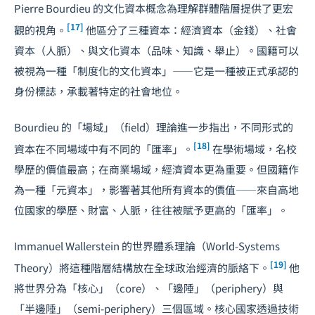
Pierre Bourdieu 的文化資本概念為理解群體階層提供了更宏
[17]
觀的視角。
他區分了三種資本：經濟資本（金錢）、社會
資本（人脈）、與文化資本（品味、知識、舉止）。國籍可以
被視為一種「制度化的文化資本」——它是一種被正式承認的
身份標誌，承載著特定的社會地位。
Bourdieu 的「場域」（field）理論進一步指出，不同形式的
[18]
資本在不同場域中有不同的「匯率」。
在學術場域，名校
學歷的價值最高；在商業場域，經濟資本更為重要。但國籍作
為一種「元資本」，影響著其他所有資本的價值——來自高地
位國家的學歷、財富、人脈，往往被賦予更高的「匯率」。
Immanuel Wallerstein 的世界體系理論（World-Systems
[19]
Theory）將這種階層結構放在全球政治經濟的脈絡下。
他
將世界分為「核心」（core）、「邊陲」（periphery）與
「半邊陲」（semi-periphery）三個區域。核心國家透過技術