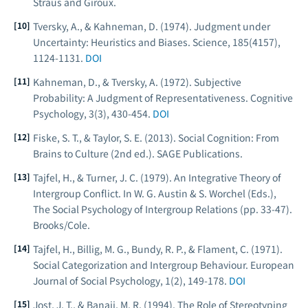
Straus and Giroux.
Tversky, A., & Kahneman, D. (1974). Judgment under
Uncertainty: Heuristics and Biases.
Science
, 185(4157),
1124-1131.
DOI
Kahneman, D., & Tversky, A. (1972). Subjective
Probability: A Judgment of Representativeness.
Cognitive
Psychology
, 3(3), 430-454.
DOI
Fiske, S. T., & Taylor, S. E. (2013).
Social Cognition: From
Brains to Culture
(2nd ed.). SAGE Publications.
Tajfel, H., & Turner, J. C. (1979). An Integrative Theory of
Intergroup Conflict. In W. G. Austin & S. Worchel (Eds.),
The Social Psychology of Intergroup Relations
(pp. 33-47).
Brooks/Cole.
Tajfel, H., Billig, M. G., Bundy, R. P., & Flament, C. (1971).
Social Categorization and Intergroup Behaviour.
European
Journal of Social Psychology
, 1(2), 149-178.
DOI
Jost, J. T., & Banaji, M. R. (1994). The Role of Stereotyping