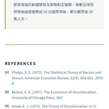
算等領域的軟體開發及策略制定服務。策劃全球思
想領袖論壇邀集逾 50 位國際領袖、累計觀眾逾 30
萬人次。
REFERENCES
Phelps, E. S. (1972). The Statistical Theory of Racism and
Sexism.
American Economic Review
, 62(4), 659-661.
JSTO
R
Becker, G. S. (1957).
The Economics of Discrimination
.
University of Chicago Press.
DOI
Arrow, K. J. (1973). The Theory of Discrimination. In O.