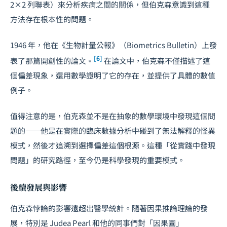
2×2 列聯表）來分析疾病之間的關係，但伯克森意識到這種
方法存在根本性的問題。
1946 年，他在《生物計量公報》（Biometrics Bulletin）上發
[6]
表了那篇開創性的論文。
在論文中，伯克森不僅描述了這
個偏差現象，還用數學證明了它的存在，並提供了具體的數值
例子。
值得注意的是，伯克森並不是在抽象的數學環境中發現這個問
題的——他是在實際的臨床數據分析中碰到了無法解釋的怪異
模式，然後才追溯到選擇偏差這個根源。這種「從實踐中發現
問題」的研究路徑，至今仍是科學發現的重要模式。
後續發展與影響
伯克森悖論的影響遠超出醫學統計。隨著因果推論理論的發
展，特別是 Judea Pearl 和他的同事們對「因果圖」