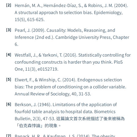
Hernán, M. A., Hernández-Díaz, S., & Robins, J. M. (2004).
A structural approach to selection bias.
Epidemiology
,
15(5), 615-625.
Pearl, J. (2009).
Causality: Models, Reasoning, and
Inference
(2nd ed.). Cambridge University Press, Chapter
6.
Westfall, J., & Yarkoni, T. (2016). Statistically controlling for
confounding constructs is harder than you think.
PloS
One
, 11(3), e0152719.
Elwert, F., & Winship, C. (2014). Endogenous selection
bias: The problem of conditioning on a collider variable.
Annual Review of Sociology
, 40, 31-53.
Berkson, J. (1946). Limitations of the application of
fourfold table analysis to hospital data.
Biometrics
Bulletin
, 2(3), 47-53. 這篇論文首次系統描述了後來被稱為
「伯克森悖論」的現象。
Banack, H. R., & Kaufman, J. S. (2014). The obesity