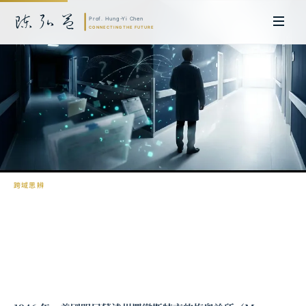
跨域思辨
伯克森悖論：選擇偏差如何創造虛假關聯
陳弘益 教授｜日本名古屋大學法學博士。歷任英國劍橋大學研究員暨亞太地
區代表、浙江大學國際聯合商學院 MBA 主任暨高管教育主任，為世界銀行、
聯合國等國際機構主持跨國政策研究。現帶領超智諮詢，結合商學專業與前沿
科技，提供 AI 及
量子運算
等領域的軟體開發及策略制定服務。