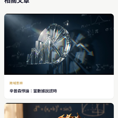
跨域思辨
辛普森悖論：當數據說謊時