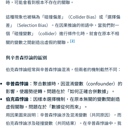
時，可能會看到根本不存在的關聯。
這種現象也被稱為「碰撞偏差」（Collider Bias）或「選擇偏
差」（Selection Bias）。在因果推論的術語中，當我們對一
個「碰撞變數」（collider）進行條件化時，就會在原本不相
[2]
關的變數之間創造出虛假的關聯。
與辛普森悖論的區別
伯克森悖論經常與
辛普森悖論
混淆，但兩者的機制截然不同：
辛普森悖論
：聚合數據時，因混淆變數（confounder）的
影響，使趨勢逆轉。問題在於「如何正確合併數據」。
伯克森悖論
：因樣本選擇機制，在原本無關的變數間創造
虛假關聯。問題在於「數據從何而來」。
用因果圖來說明：辛普森悖論涉及混淆變數（共同原因），而
伯克森悖論涉及碰撞變數（共同結果）。在辛普森悖論中，我