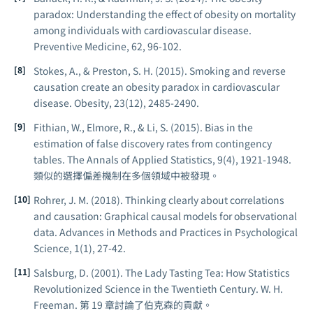
paradox: Understanding the effect of obesity on mortality
among individuals with cardiovascular disease.
Preventive Medicine
, 62, 96-102.
Stokes, A., & Preston, S. H. (2015). Smoking and reverse
causation create an obesity paradox in cardiovascular
disease.
Obesity
, 23(12), 2485-2490.
Fithian, W., Elmore, R., & Li, S. (2015). Bias in the
estimation of false discovery rates from contingency
tables.
The Annals of Applied Statistics
, 9(4), 1921-1948.
類似的選擇偏差機制在多個領域中被發現。
Rohrer, J. M. (2018). Thinking clearly about correlations
and causation: Graphical causal models for observational
data.
Advances in Methods and Practices in Psychological
Science
, 1(1), 27-42.
Salsburg, D. (2001).
The Lady Tasting Tea: How Statistics
Revolutionized Science in the Twentieth Century
. W. H.
Freeman. 第 19 章討論了伯克森的貢獻。