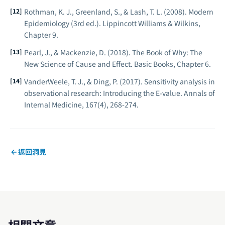
Rothman, K. J., Greenland, S., & Lash, T. L. (2008).
Modern
Epidemiology
(3rd ed.). Lippincott Williams & Wilkins,
Chapter 9.
Pearl, J., & Mackenzie, D. (2018).
The Book of Why: The
New Science of Cause and Effect
. Basic Books, Chapter 6.
VanderWeele, T. J., & Ding, P. (2017). Sensitivity analysis in
observational research: Introducing the E-value.
Annals of
Internal Medicine
, 167(4), 268-274.
返回洞見
相關文章