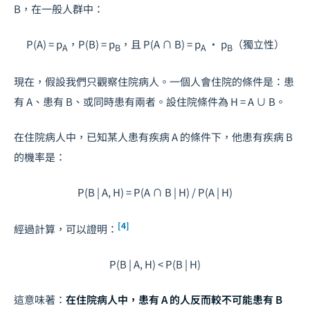
B，在一般人群中：
P(A) = p
，
P(B) = p
，且
P(A ∩ B) = p
· p
（獨立性）
A
B
A
B
現在，假設我們只觀察住院病人。一個人會住院的條件是：患
有 A、患有 B、或同時患有兩者。設住院條件為
H = A ∪ B
。
在住院病人中，已知某人患有疾病 A 的條件下，他患有疾病 B
的機率是：
P(B | A, H) = P(A ∩ B | H) / P(A | H)
[4]
經過計算，可以證明：
P(B | A, H) < P(B | H)
這意味著：
在住院病人中，患有 A 的人反而較不可能患有 B