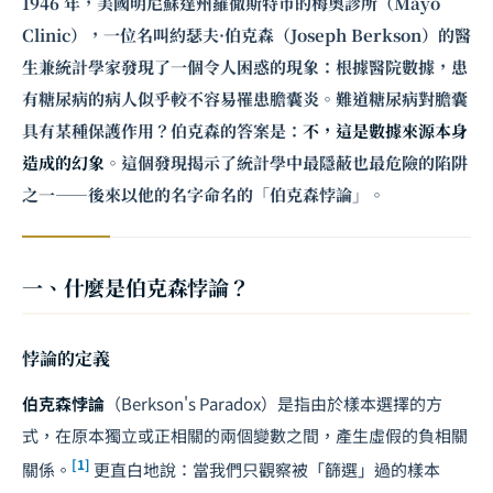
1946 年，美國明尼蘇達州羅徹斯特市的梅奧診所（Mayo
Clinic），一位名叫約瑟夫·伯克森（Joseph Berkson）的醫
生兼統計學家發現了一個令人困惑的現象：根據醫院數據，患
有糖尿病的病人似乎較不容易罹患膽囊炎。難道糖尿病對膽囊
具有某種保護作用？伯克森的答案是：
不，這是數據來源本身
造成的幻象
。這個發現揭示了統計學中最隱蔽也最危險的陷阱
之一——後來以他的名字命名的「伯克森悖論」。
一、什麼是伯克森悖論？
悖論的定義
伯克森悖論
（Berkson's Paradox）是指由於樣本選擇的方
式，在原本獨立或正相關的兩個變數之間，產生虛假的負相關
[1]
關係。
更直白地說：當我們只觀察被「篩選」過的樣本