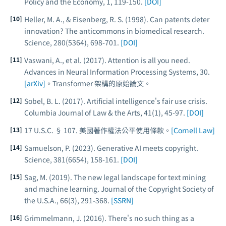
Policy and the Economy
, 1, 119-150.
[DOI]
Heller, M. A., & Eisenberg, R. S. (1998). Can patents deter
innovation? The anticommons in biomedical research.
Science
, 280(5364), 698-701.
[DOI]
Vaswani, A., et al. (2017). Attention is all you need.
Advances in Neural Information Processing Systems
, 30.
[arXiv]
。Transformer 架構的原始論文。
Sobel, B. L. (2017). Artificial intelligence's fair use crisis.
Columbia Journal of Law & the Arts
, 41(1), 45-97.
[DOI]
17 U.S.C. § 107. 美國著作權法公平使用條款。
[Cornell Law]
Samuelson, P. (2023). Generative AI meets copyright.
Science
, 381(6654), 158-161.
[DOI]
Sag, M. (2019). The new legal landscape for text mining
and machine learning.
Journal of the Copyright Society of
the U.S.A.
, 66(3), 291-368.
[SSRN]
Grimmelmann, J. (2016). There's no such thing as a