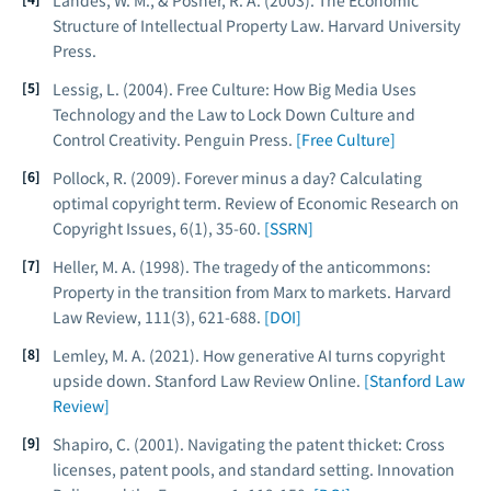
Landes, W. M., & Posner, R. A. (2003).
The Economic
Structure of Intellectual Property Law
. Harvard University
Press.
Lessig, L. (2004).
Free Culture: How Big Media Uses
Technology and the Law to Lock Down Culture and
Control Creativity
. Penguin Press.
[Free Culture]
Pollock, R. (2009). Forever minus a day? Calculating
optimal copyright term.
Review of Economic Research on
Copyright Issues
, 6(1), 35-60.
[SSRN]
Heller, M. A. (1998). The tragedy of the anticommons:
Property in the transition from Marx to markets.
Harvard
Law Review
, 111(3), 621-688.
[DOI]
Lemley, M. A. (2021). How generative AI turns copyright
upside down.
Stanford Law Review Online
.
[Stanford Law
Review]
Shapiro, C. (2001). Navigating the patent thicket: Cross
licenses, patent pools, and standard setting.
Innovation