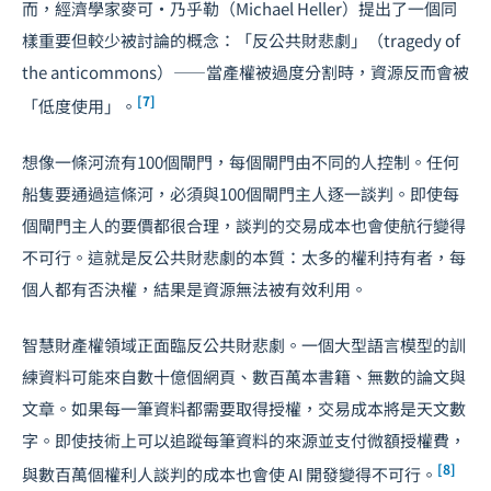
而，經濟學家麥可・乃乎勒（Michael Heller）提出了一個同
樣重要但較少被討論的概念：「反公共財悲劇」（tragedy of
the anticommons）——當產權被過度分割時，資源反而會被
[7]
「低度使用」。
想像一條河流有100個閘門，每個閘門由不同的人控制。任何
船隻要通過這條河，必須與100個閘門主人逐一談判。即使每
個閘門主人的要價都很合理，談判的交易成本也會使航行變得
不可行。這就是反公共財悲劇的本質：太多的權利持有者，每
個人都有否決權，結果是資源無法被有效利用。
智慧財產權領域正面臨反公共財悲劇。一個大型語言模型的訓
練資料可能來自數十億個網頁、數百萬本書籍、無數的論文與
文章。如果每一筆資料都需要取得授權，交易成本將是天文數
字。即使技術上可以追蹤每筆資料的來源並支付微額授權費，
[8]
與數百萬個權利人談判的成本也會使 AI 開發變得不可行。