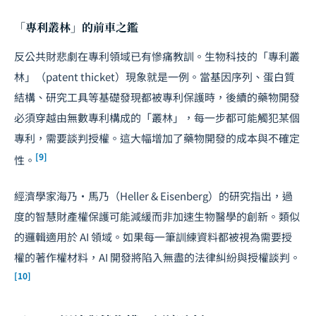
「專利叢林」的前車之鑑
反公共財悲劇在專利領域已有慘痛教訓。生物科技的「專利叢
林」（patent thicket）現象就是一例。當基因序列、蛋白質
結構、研究工具等基礎發現都被專利保護時，後續的藥物開發
必須穿越由無數專利構成的「叢林」，每一步都可能觸犯某個
專利，需要談判授權。這大幅增加了藥物開發的成本與不確定
[9]
性。
經濟學家海乃・馬乃（Heller & Eisenberg）的研究指出，過
度的智慧財產權保護可能減緩而非加速生物醫學的創新。類似
的邏輯適用於 AI 領域。如果每一筆訓練資料都被視為需要授
權的著作權材料，AI 開發將陷入無盡的法律糾紛與授權談判。
[10]