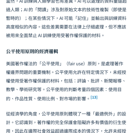
當然，AI 訓練與人類學習也有差異。AI 可以處理的資料量遠超
過人類；AI 的「閱讀」涉及對原始文本的技術性複製（即使是
暫時的）；在某些情況下，AI 可能「記住」並輸出與訓練資料
高度相似的內容。這些差異需要在法律上仔細處理，但不應該
被用來全面禁止 AI 訓練使用受著作權保護的材料。
公平使用原則的經濟邏輯
美國著作權法的「公平使用」（fair use）原則，是處理著作
權邊界問題的重要機制。公平使用允許在特定情況下，未經授
權使用受著作權保護的材料，包括：評論、批評、新聞報導、
教學、學術研究等。公平使用的判斷考量四個因素：使用目
[13]
的、作品性質、使用比例、對市場的影響。
從經濟學的角度，公平使用原則體現了一種「最適例外」的設
計。它認識到，著作權的完全保護會阻礙許多有價值的衍生使
用，因此在邊際社會效益超過邊際成本的情況下，允許未經授