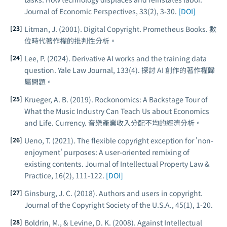
Journal of Economic Perspectives
, 33(2), 3-30.
[DOI]
Litman, J. (2001).
Digital Copyright
. Prometheus Books. 數
位時代著作權的批判性分析。
Lee, P. (2024). Derivative AI works and the training data
question.
Yale Law Journal
, 133(4). 探討 AI 創作的著作權歸
屬問題。
Krueger, A. B. (2019).
Rockonomics: A Backstage Tour of
What the Music Industry Can Teach Us about Economics
and Life
. Currency. 音樂產業收入分配不均的經濟分析。
Ueno, T. (2021). The flexible copyright exception for 'non-
enjoyment' purposes: A user-oriented remixing of
existing contents.
Journal of Intellectual Property Law &
Practice
, 16(2), 111-122.
[DOI]
Ginsburg, J. C. (2018). Authors and users in copyright.
Journal of the Copyright Society of the U.S.A.
, 45(1), 1-20.
Boldrin, M., & Levine, D. K. (2008).
Against Intellectual