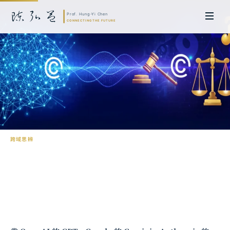
跨域思辨
從經濟學角度談 AI 時代下著作權之保障
陳弘益 教授｜日本名古屋大學法學博士。歷任英國劍橋大學研究員暨亞太地
區代表、浙江大學國際聯合商學院 MBA 主任暨高管教育主任，為世界銀行、
聯合國等國際機構主持跨國政策研究。現帶領超智諮詢，結合商學專業與前沿
科技，提供 AI 及
量子運算
等領域的軟體開發及策略制定服務。