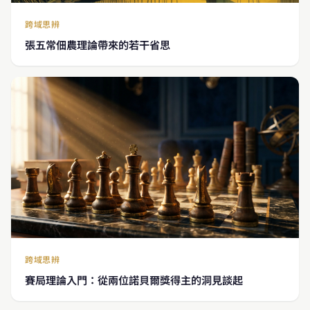
跨域思辨
張五常佃農理論帶來的若干省思
跨域思辨
賽局理論入門：從兩位諾貝爾獎得主的洞見談起