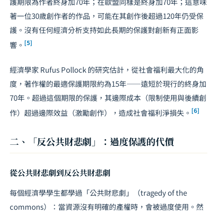
護期限為作者終身加70年；在歐盟同樣是終身加70年；這意味
著一位30歲創作者的作品，可能在其創作後超過120年仍受保
護。沒有任何經濟分析支持如此長期的保護對創新有正面影
[5]
響。
經濟學家 Rufus Pollock 的研究估計，從社會福利最大化的角
度，著作權的最適保護期限約為15年——遠短於現行的終身加
70年。超過這個期限的保護，其邊際成本（限制使用與後續創
[6]
作）超過邊際效益（激勵創作），造成社會福利淨損失。
二、「反公共財悲劇」：過度保護的代價
從公共財悲劇到反公共財悲劇
每個經濟學學生都學過「公共財悲劇」（tragedy of the
commons）：當資源沒有明確的產權時，會被過度使用。然