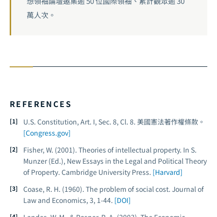
想領袖論壇邀集逾 50 位國際領袖、累計觀眾逾 30
萬人次。
REFERENCES
U.S. Constitution, Art. I, Sec. 8, Cl. 8. 美國憲法著作權條款。
[Congress.gov]
Fisher, W. (2001). Theories of intellectual property. In S.
Munzer (Ed.),
New Essays in the Legal and Political Theory
of Property
. Cambridge University Press.
[Harvard]
Coase, R. H. (1960). The problem of social cost.
Journal of
Law and Economics
, 3, 1-44.
[DOI]