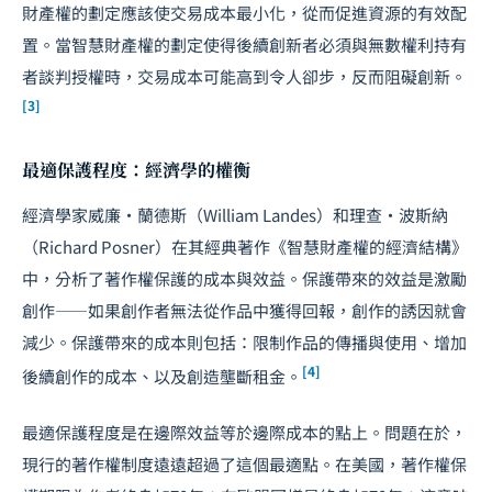
財產權的劃定應該使交易成本最小化，從而促進資源的有效配
置。當智慧財產權的劃定使得後續創新者必須與無數權利持有
者
談判
授權時，交易成本可能高到令人卻步，反而阻礙創新。
[3]
最適保護程度：經濟學的權衡
經濟學家威廉・蘭德斯（William Landes）和理查・波斯納
（Richard Posner）在其經典著作《智慧財產權的經濟結構》
中，分析了著作權保護的成本與效益。保護帶來的效益是激勵
創作——如果創作者無法從作品中獲得回報，創作的誘因就會
減少。保護帶來的成本則包括：限制作品的傳播與使用、增加
[4]
後續創作的成本、以及創造壟斷租金。
最適保護程度是在邊際效益等於邊際成本的點上。問題在於，
現行的著作權制度遠遠超過了這個最適點。在美國，著作權保