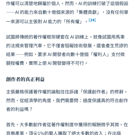
作權可以清楚地歸屬於個人。然而，AI 的訓練打破了這個假設
——AI 的能力來自數十億個來源的「集體貢獻」，沒有任何單
[24]
一來源可以主張對 AI 能力的「所有權」。
試圖將傳統的著作權框架硬套在 AI 訓練上，就像試圖用馬車
的法規來管理汽車。它不僅會阻礙技術發展，還會產生荒謬的
結果——例如，要求 AI 開發者向數十億個「權利人」支付微
額授權費，實際上使 AI 開發變得不可行。
創作者的真正利益
主張嚴格保護著作權的論點往往訴諸「保護創作者」的修辭。
然而，從經濟學的角度，我們需要問：過度保護真的符合創作
者的利益嗎？
首先，大多數創作者從著作權制度中獲得的報酬微乎其微。在
音樂產業，頂尖1%的藝人賺取了絕大多數的收入；在出版