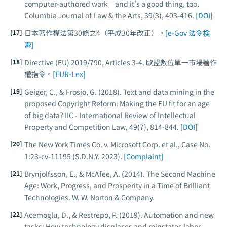
computer-authored work—and it's a good thing, too.
Columbia Journal of Law & the Arts
, 39(3), 403-416.
[DOI]
日本著作權法第30條之4（平成30年改正）。
[e-Gov 法令検
索]
Directive (EU) 2019/790, Articles 3-4. 歐盟數位單一市場著作
權指令。
[EUR-Lex]
Geiger, C., & Frosio, G. (2018). Text and data mining in the
proposed Copyright Reform: Making the EU fit for an age
of big data?
IIC - International Review of Intellectual
Property and Competition Law
, 49(7), 814-844.
[DOI]
The New York Times Co. v. Microsoft Corp. et al., Case No.
1:23-cv-11195 (S.D.N.Y. 2023).
[Complaint]
Brynjolfsson, E., & McAfee, A. (2014).
The Second Machine
Age: Work, Progress, and Prosperity in a Time of Brilliant
Technologies
. W. W. Norton & Company.
Acemoglu, D., & Restrepo, P. (2019). Automation and new
tasks: How technology displaces and reinstates labor.