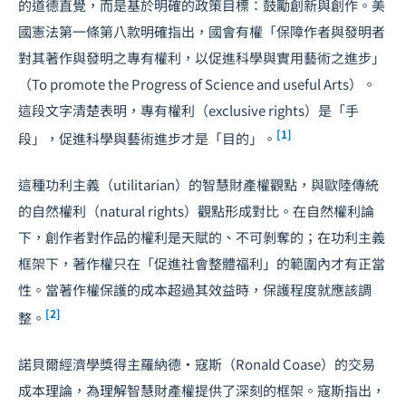
的道德直覺，而是基於明確的政策目標：鼓勵創新與創作。美
國憲法第一條第八款明確指出，國會有權「保障作者與發明者
對其著作與發明之專有權利，以促進科學與實用藝術之進步」
（To promote the Progress of Science and useful Arts）。
這段文字清楚表明，專有權利（exclusive rights）是「手
[1]
段」，促進科學與藝術進步才是「目的」。
這種功利主義（utilitarian）的智慧財產權觀點，與歐陸傳統
的自然權利（natural rights）觀點形成對比。在自然權利論
下，創作者對作品的權利是天賦的、不可剝奪的；在功利主義
框架下，著作權只在「促進社會整體福利」的範圍內才有正當
性。當著作權保護的成本超過其效益時，保護程度就應該調
[2]
整。
諾貝爾經濟學獎得主羅納德・寇斯（Ronald Coase）的交易
成本理論，為理解智慧財產權提供了深刻的框架。寇斯指出，