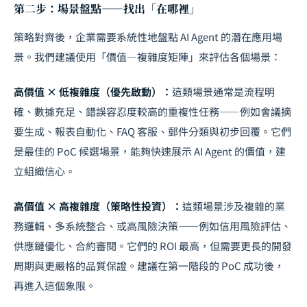
第二步：場景盤點——找出「在哪裡」
策略對齊後，企業需要系統性地盤點 AI Agent 的潛在應用場
景。我們建議使用「價值—複雜度矩陣」來評估各個場景：
高價值 × 低複雜度（優先啟動）：
這類場景通常是流程明
確、數據充足、錯誤容忍度較高的重複性任務——例如會議摘
要生成、報表自動化、FAQ 客服、郵件分類與初步回覆。它們
是最佳的 PoC 候選場景，能夠快速展示 AI Agent 的價值，建
立組織信心。
高價值 × 高複雜度（策略性投資）：
這類場景涉及複雜的業
務邏輯、多系統整合、或高風險決策——例如信用風險評估、
供應鏈優化、合約審閱。它們的 ROI 最高，但需要更長的開發
周期與更嚴格的品質保證。建議在第一階段的 PoC 成功後，
再進入這個象限。