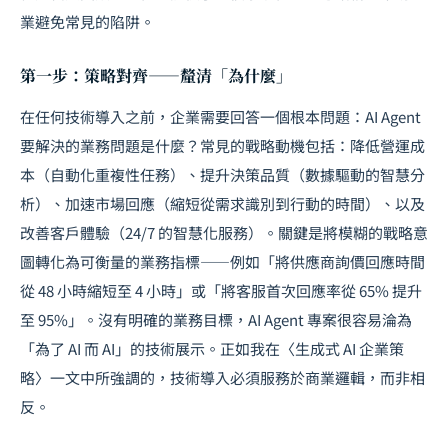
業避免常見的陷阱。
第一步：策略對齊——釐清「為什麼」
在任何技術導入之前，企業需要回答一個根本問題：AI Agent
要解決的業務問題是什麼？常見的戰略動機包括：降低營運成
本（自動化重複性任務）、提升決策品質（數據驅動的智慧分
析）、加速市場回應（縮短從需求識別到行動的時間）、以及
改善客戶體驗（24/7 的智慧化服務）。關鍵是將模糊的戰略意
圖轉化為可衡量的業務指標——例如「將供應商詢價回應時間
從 48 小時縮短至 4 小時」或「將客服首次回應率從 65% 提升
至 95%」。沒有明確的業務目標，AI Agent 專案很容易淪為
「為了 AI 而 AI」的技術展示。正如我在
〈生成式 AI 企業策
略〉
一文中所強調的，技術導入必須服務於商業邏輯，而非相
反。