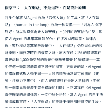
觀察三：「人在迴路」不是退路，而是設計原則
許多企業將 AI Agent 視為「取代人類」的工具，將「人在迴
路」（human-in-the-loop）視為一種妥協——「因為 AI 還不
夠好，所以暫時還需要人類審核」。我們的觀察恰恰相反：即
使 AI Agent 的準確率達到 99%，在涉及財務決策、法律合
規、客戶權益等高風險場景中，「人在迴路」仍然是必要的設
計原則，而非臨時性的權宜之計。原因在於：1% 的錯誤率在
每天處理 1,000 筆交易的場景中意味著每天 10 筆錯誤——其
中任何一筆都可能造成不可逆的損害。更重要的是，AI Agent
的錯誤模式與人類不同——人類的錯誤通常是可預測的（疲
勞、注意力不集中），而 AI 的錯誤往往是出人意料的（突然
對一個常見場景產生完全錯誤的判斷）。正如我在
〈AI Agent
責任歸屬的法律迷宮〉
一文中所分析的，當 AI Agent 的自主決
策造成損害時，「人在迴路」的設計不僅是風險管控的手段，