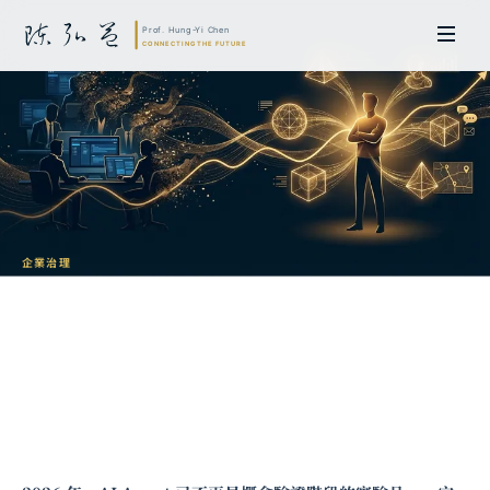
企業治理
AI Agent 企業導入策略：從協議標準到
數位勞動力的組織變革
陳弘益 教授｜日本名古屋大學法學博士。歷任英國劍橋大學研究員暨亞太地
區代表、浙江大學國際聯合商學院 MBA 主任暨高管教育主任，為世界銀行、
聯合國等國際機構主持跨國政策研究。現帶領超智諮詢，結合商學專業與前沿
科技，提供 AI 及
量子運算
等領域的軟體開發及策略制定服務。