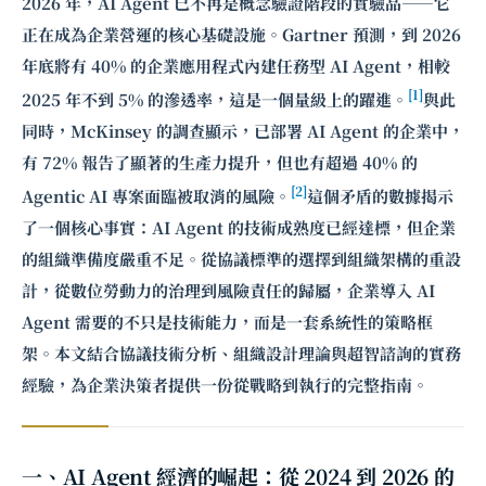
2026 年，AI Agent 已不再是概念驗證階段的實驗品——它
正在成為企業營運的核心基礎設施。Gartner 預測，到 2026
年底將有 40% 的企業應用程式內建任務型 AI Agent，相較
[1]
2025 年不到 5% 的滲透率，這是一個量級上的躍進。
與此
同時，McKinsey 的調查顯示，已部署 AI Agent 的企業中，
有 72% 報告了顯著的生產力提升，但也有超過 40% 的
[2]
Agentic AI 專案面臨被取消的風險。
這個矛盾的數據揭示
了一個核心事實：AI Agent 的技術成熟度已經達標，但企業
的組織準備度嚴重不足。從
協議標準的選擇
到組織架構的重設
計，從數位勞動力的治理到風險責任的歸屬，企業導入 AI
Agent 需要的不只是技術能力，而是一套系統性的策略框
架。本文結合協議技術分析、組織設計理論與超智諮詢的實務
經驗，為企業決策者提供一份從戰略到執行的完整指南。
一、AI Agent 經濟的崛起：從 2024 到 2026 的