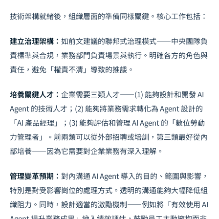
技術架構就緒後，組織層面的準備同樣關鍵。核心工作包括：
建立治理架構：
如前文建議的聯邦式治理模式——中央團隊負
責標準與合規，業務部門負責場景與執行。明確各方的角色與
責任，避免「權責不清」導致的推諉。
培養關鍵人才：
企業需要三類人才——(1) 能夠設計和開發 AI
Agent 的技術人才；(2) 能夠將業務需求轉化為 Agent 設計的
「AI 產品經理」；(3) 能夠評估和管理 AI Agent 的「數位勞動
力管理者」。前兩類可以從外部招聘或培訓，第三類最好從內
部培養——因為它需要對企業業務有深入理解。
管理變革預期：
對內溝通 AI Agent 導入的目的、範圍與影響，
特別是對受影響崗位的處理方式。透明的溝通能夠大幅降低組
織阻力。同時，設計適當的激勵機制——例如將「有效使用 AI
Agent 提升業務成果」納入績效評估，鼓勵員工主動擁抱而非