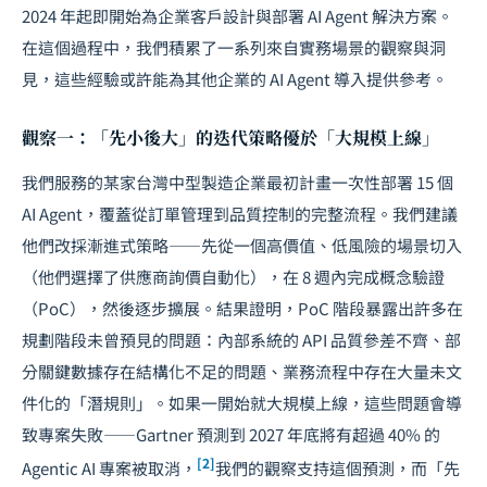
2024 年起即開始為企業客戶設計與部署 AI Agent 解決方案。
在這個過程中，我們積累了一系列來自實務場景的觀察與洞
見，這些經驗或許能為其他企業的 AI Agent 導入提供參考。
觀察一：「先小後大」的迭代策略優於「大規模上線」
我們服務的某家台灣中型製造企業最初計畫一次性部署 15 個
AI Agent，覆蓋從訂單管理到品質控制的完整流程。我們建議
他們改採漸進式策略——先從一個高價值、低風險的場景切入
（他們選擇了供應商詢價自動化），在 8 週內完成概念驗證
（PoC），然後逐步擴展。結果證明，PoC 階段暴露出許多在
規劃階段未曾預見的問題：內部系統的 API 品質參差不齊、部
分關鍵數據存在結構化不足的問題、業務流程中存在大量未文
件化的「潛規則」。如果一開始就大規模上線，這些問題會導
致專案失敗——Gartner 預測到 2027 年底將有超過 40% 的
[2]
Agentic AI 專案被取消，
我們的觀察支持這個預測，而「先