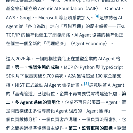
基金會新成立的 Agentic AI Foundation（AAIF），OpenAI、
[4]
AWS、Google、Microsoft 等巨頭悉數加入。
這標誌著 AI
Agent 從「各自為政」走向「互聯互通」的歷史轉折——正如
TCP/IP 的標準化催生了網際網路，AI Agent 協議的標準化正
在催生一個全新的「代理經濟」（Agent Economy）。
進入 2026 年，三個結構性變化正在重塑企業的 AI Agent 格
局。
第一，協議生態的成熟。
MCP 的 Python 與 TypeScript
SDK 月下載量突破 9,700 萬次，A2A 獲得超過 100 家企業支
[5]
持，NIST 正式啟動 AI Agent 標準計畫。
這意味著 AI Agent
的「基礎管道」已經就位，企業不再需要從零構建通訊層。
第
二，多 Agent 系統的實用化。
企業不再只部署單一 Agent，而
是開始構建由多個專業化 Agent 組成的「Agent 團隊」——一
個負責數據分析、一個負責客戶溝通、一個負責流程審批，它
們之間透過標準協議自主協作。
第三，監管框架的跟進。
歐盟