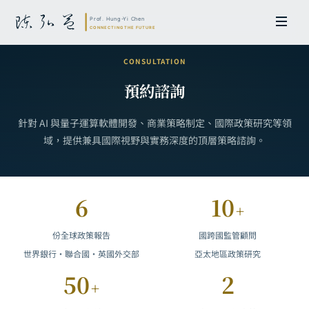
CONSULTATION
預約諮詢
針對 AI 與量子運算軟體開發、商業策略制定、國際政策研究等領
域，提供兼具國際視野與實務深度的頂層策略諮詢。
6
10
+
份全球政策報告
國跨國監管顧問
世界銀行・聯合國・英國外交部
亞太地區政策研究
50
2
+